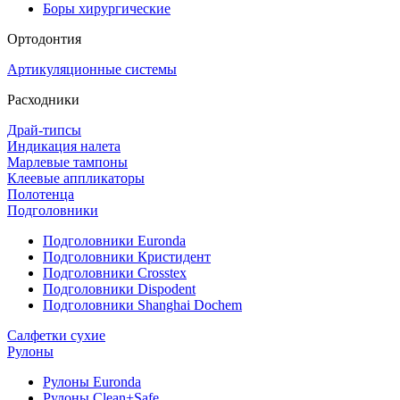
Боры хирургические
Ортодонтия
Артикуляционные системы
Расходники
Драй-типсы
Индикация налета
Марлевые тампоны
Клеевые аппликаторы
Полотенца
Подголовники
Подголовники Euronda
Подголовники Кристидент
Подголовники Crosstex
Подголовники Dispodent
Подголовники Shanghai Dochem
Салфетки сухие
Рулоны
Рулоны Euronda
Рулоны Clean+Safe