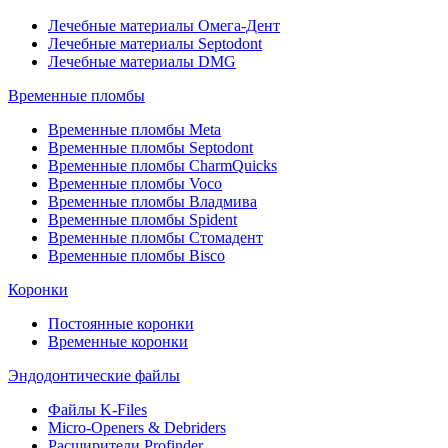
Лечебные материалы Омега-Дент
Лечебные материалы Septodont
Лечебные материалы DMG
Временные пломбы
Временные пломбы Meta
Временные пломбы Septodont
Временные пломбы CharmQuicks
Временные пломбы Voco
Временные пломбы Владмива
Временные пломбы Spident
Временные пломбы Стомадент
Временные пломбы Bisco
Коронки
Постоянные коронки
Временные коронки
Эндодонтические файлы
Файлы K-Files
Micro-Openers & Debriders
Расширители Profinder