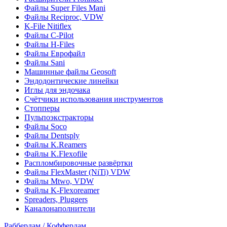
Файлы Super Files Mani
Файлы Reciproc, VDW
K-File Nitiflex
Файлы C-Pilot
Файлы H-Files
Файлы Еврофайл
Файлы Sani
Машинные файлы Geosoft
Эндодонтические линейки
Иглы для эндочака
Счётчики использования инструментов
Стопперы
Пульпоэкстракторы
Файлы Soco
Файлы Dentsply
Файлы K.Reamers
Файлы K.Flexofile
Распломбировочные развёртки
Файлы FlexMaster (NiTi) VDW
Файлы Mtwo, VDW
Файлы K-Flexoreamer
Spreaders, Pluggers
Каналонаполнители
Раббердам / Коффердам