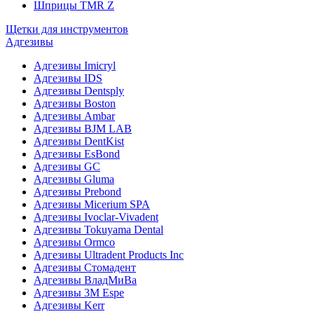
Шприцы TMR Z
Щетки для инструментов
Адгезивы
Адгезивы Imicryl
Адгезивы IDS
Адгезивы Dentsply
Адгезивы Boston
Адгезивы Ambar
Адгезивы BJM LAB
Адгезивы DentKist
Адгезивы EsBond
Адгезивы GC
Адгезивы Gluma
Адгезивы Prebond
Адгезивы Micerium SPA
Адгезивы Ivoclar-Vivadent
Адгезивы Tokuyama Dental
Адгезивы Ormco
Адгезивы Ultradent Products Inc
Адгезивы Стомадент
Адгезивы ВладМиВа
Адгезивы 3M Espe
Адгезивы Kerr