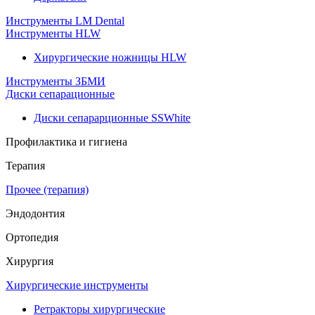
Инструменты LM Dental
Инструменты HLW
Хирургические ножницы HLW
Инструменты ЗБМИ
Диски сепарационные
Диски сепарарционные SSWhite
Профилактика и гигиена
Терапия
Прочее (терапия)
Эндодонтия
Ортопедия
Хирургия
Хирургические инструменты
Ретракторы хирургические