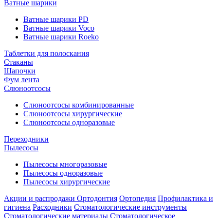
Ватные шарики
Ватные шарики PD
Ватные шарики Voco
Ватные шарики Roeko
Таблетки для полоскания
Стаканы
Шапочки
Фум лента
Слюноотсосы
Слюноотсосы комбинированные
Слюноотсосы хирургические
Слюноотсосы одноразовые
Переходники
Пылесосы
Пылесосы многоразовые
Пылесосы одноразовые
Пылесосы хирургические
Акции и распродажи
Ортодонтия
Ортопедия
Профилактика и
гигиена
Расходники
Стоматологические инструменты
Стоматологические материалы
Стоматологическое