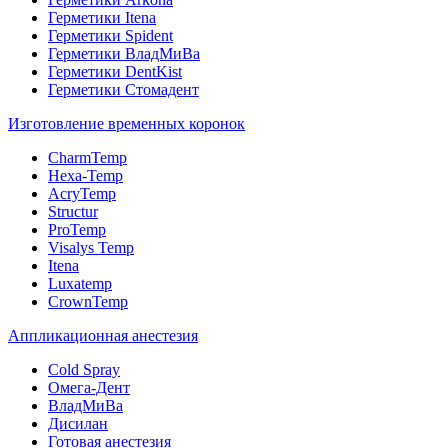
Герметики Itena
Герметики Spident
Герметики ВладМиВа
Герметики DentKist
Герметики Стомадент
Изготовление временных коронок
CharmTemp
Hexa-Temp
AcryTemp
Structur
ProTemp
Visalys Temp
Itena
Luxatemp
CrownTemp
Аппликационная анестезия
Cold Spray
Омега-Дент
ВладМиВа
Дисилан
Готовая анестезия