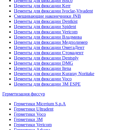
Цементы для фиксации Bisco
Цементы для фиксации Kerr
Цементы для фиксации Ivoclar-Vivadent
Смешивающие наконечники JNB
Цементы для фиксации Dentkist
Цементы для фиксации Spident
Цементы для фиксации Vericom
Цементы для фиксации Владмива
Цементы для фиксации Медполимер
Цементы для фиксации ОмегаДент
Цементы для фиксации Стомадент
Цементы для фиксации Dentsply
Цементы для фиксации DMG
Цементы для фиксации Itena
Цементы для фиксации Kuraray Noritake
Цементы для фиксации Voco
Цементы для фиксации 3M ESPE
Герметизация фиссур
Герметики Micerium S.p.A
Герметики Ultradent
Герметики Voco
Герметики 3M
Герметики Vericom
Герметики Arkona