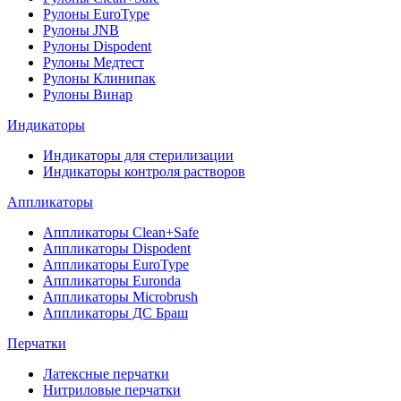
Рулоны EuroType
Рулоны JNB
Рулоны Dispodent
Рулоны Медтест
Рулоны Клинипак
Рулоны Винар
Индикаторы
Индикаторы для стерилизации
Индикаторы контроля растворов
Аппликаторы
Аппликаторы Clean+Safe
Аппликаторы Dispodent
Аппликаторы EuroType
Аппликаторы Euronda
Аппликаторы Microbrush
Аппликаторы ДС Браш
Перчатки
Латексные перчатки
Нитриловые перчатки