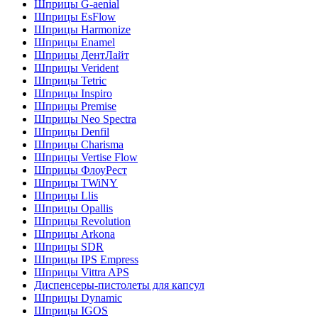
Шприцы G-aenial
Шприцы EsFlow
Шприцы Harmonize
Шприцы Enamel
Шприцы ДентЛайт
Шприцы Verident
Шприцы Tetric
Шприцы Inspiro
Шприцы Premise
Шприцы Neo Spectra
Шприцы Denfil
Шприцы Charisma
Шприцы Vertise Flow
Шприцы ФлоуРест
Шприцы TWiNY
Шприцы Llis
Шприцы Opallis
Шприцы Revolution
Шприцы Arkona
Шприцы SDR
Шприцы IPS Empress
Шприцы Vittra APS
Диспенсеры-пистолеты для капсул
Шприцы Dynamic
Шприцы IGOS