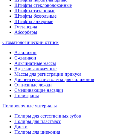
Штифты стекловолоконные
Штифты титановые
Штифты беззольные
Штифты анкерные
Гуттаперча
Абсорберы
Стоматологический оттиск
А-силикон
C-силикон
Альгинатные массы
Адгезивы ложечные
Массы для регистрации прикуса
Диспенсеры-пистолеты для силиконов
Оттискные ложки
Смешивающие насадки
Полиэфиры
Полировочные материалы
Полиры для естественных зубов
Полиры для пластмасс
Диски
Полиры для циркония