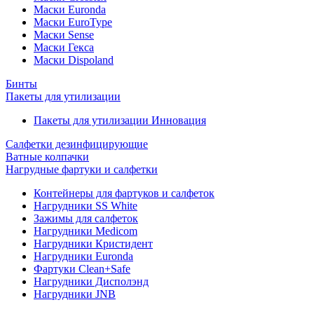
Маски Euronda
Маски EuroType
Маски Sense
Маски Гекса
Маски Dispoland
Бинты
Пакеты для утилизации
Пакеты для утилизации Инновация
Салфетки дезинфицирующие
Ватные колпачки
Нагрудные фартуки и салфетки
Контейнеры для фартуков и салфеток
Нагрудники SS White
Зажимы для салфеток
Нагрудники Medicom
Нагрудники Кристидент
Нагрудники Euronda
Фартуки Clean+Safe
Нагрудники Дисполэнд
Нагрудники JNB