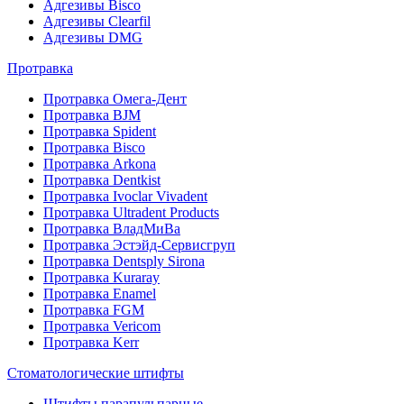
Адгезивы Bisco
Адгезивы Clearfil
Адгезивы DMG
Протравка
Протравка Омега-Дент
Протравка BJM
Протравка Spident
Протравка Bisco
Протравка Arkona
Протравка Dentkist
Протравка Ivoclar Vivadent
Протравка Ultradent Products
Протравка ВладМиВа
Протравка Эстэйд-Сервисгруп
Протравка Dentsply Sirona
Протравка Kuraray
Протравка Enamel
Протравка FGM
Протравка Vericom
Протравка Kerr
Стоматологические штифты
Штифты парапульпарные