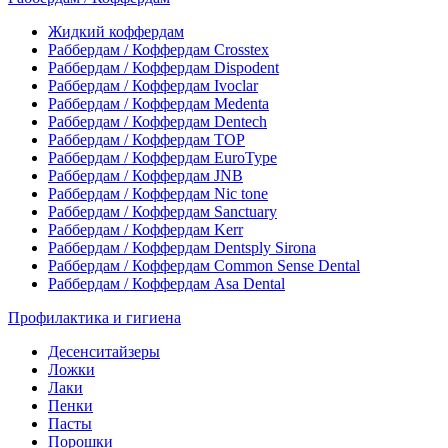
Жидкий коффердам
Раббердам / Коффердам Crosstex
Раббердам / Коффердам Dispodent
Раббердам / Коффердам Ivoclar
Раббердам / Коффердам Medenta
Раббердам / Коффердам Dentech
Раббердам / Коффердам ТОР
Раббердам / Коффердам EuroType
Раббердам / Коффердам JNB
Раббердам / Коффердам Nic tone
Раббердам / Коффердам Sanctuary
Раббердам / Коффердам Kerr
Раббердам / Коффердам Dentsply Sirona
Раббердам / Коффердам Common Sense Dental
Раббердам / Коффердам Asa Dental
Профилактика и гигиена
Десенситайзеры
Ложки
Лаки
Пенки
Пасты
Порошки