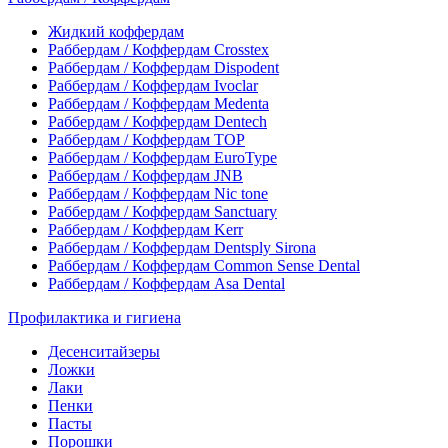
Жидкий коффердам
Раббердам / Коффердам Crosstex
Раббердам / Коффердам Dispodent
Раббердам / Коффердам Ivoclar
Раббердам / Коффердам Medenta
Раббердам / Коффердам Dentech
Раббердам / Коффердам ТОР
Раббердам / Коффердам EuroType
Раббердам / Коффердам JNB
Раббердам / Коффердам Nic tone
Раббердам / Коффердам Sanctuary
Раббердам / Коффердам Kerr
Раббердам / Коффердам Dentsply Sirona
Раббердам / Коффердам Common Sense Dental
Раббердам / Коффердам Asa Dental
Профилактика и гигиена
Десенситайзеры
Ложки
Лаки
Пенки
Пасты
Порошки