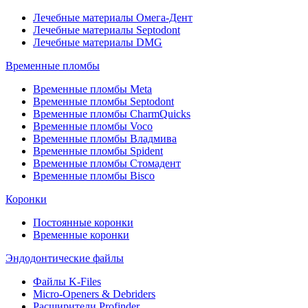
Лечебные материалы Омега-Дент
Лечебные материалы Septodont
Лечебные материалы DMG
Временные пломбы
Временные пломбы Meta
Временные пломбы Septodont
Временные пломбы CharmQuicks
Временные пломбы Voco
Временные пломбы Владмива
Временные пломбы Spident
Временные пломбы Стомадент
Временные пломбы Bisco
Коронки
Постоянные коронки
Временные коронки
Эндодонтические файлы
Файлы K-Files
Micro-Openers & Debriders
Расширители Profinder