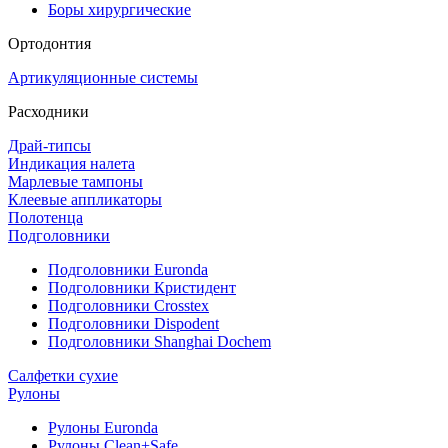
Боры хирургические
Ортодонтия
Артикуляционные системы
Расходники
Драй-типсы
Индикация налета
Марлевые тампоны
Клеевые аппликаторы
Полотенца
Подголовники
Подголовники Euronda
Подголовники Кристидент
Подголовники Crosstex
Подголовники Dispodent
Подголовники Shanghai Dochem
Салфетки сухие
Рулоны
Рулоны Euronda
Рулоны Clean+Safe