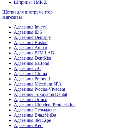
Шприцы TMR Z
Щетки для инструментов
Адгезивы
Адгезивы Imicryl
Адгезивы IDS
Адгезивы Dentsply
Адгезивы Boston
Адгезивы Ambar
Адгезивы BJM LAB
Адгезивы DentKist
Адгезивы EsBond
Адгезивы GC
Адгезивы Gluma
Адгезивы Prebond
Адгезивы Micerium SPA
Адгезивы Ivoclar-Vivadent
Адгезивы Tokuyama Dental
Адгезивы Ormco
Адгезивы Ultradent Products Inc
Адгезивы Стомадент
Адгезивы ВладМиВа
Адгезивы 3M Espe
Адгезивы Kerr