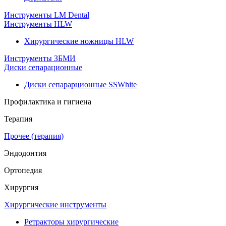
Инструменты LM Dental
Инструменты HLW
Хирургические ножницы HLW
Инструменты ЗБМИ
Диски сепарационные
Диски сепарарционные SSWhite
Профилактика и гигиена
Терапия
Прочее (терапия)
Эндодонтия
Ортопедия
Хирургия
Хирургические инструменты
Ретракторы хирургические