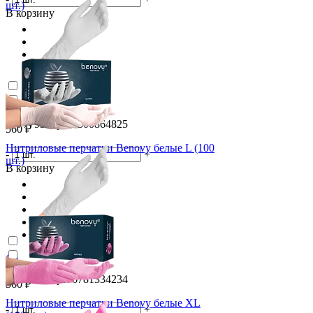
шт.)
В корзину
(0)
ID: 7795 Арт. 5500864825
560 ₽
Нитриловые перчатки Benovy белые L (100
-
+
шт.)
В корзину
(0)
ID: 7796 Арт. 6781334234
560 ₽
Нитриловые перчатки Benovy белые XL
-
+