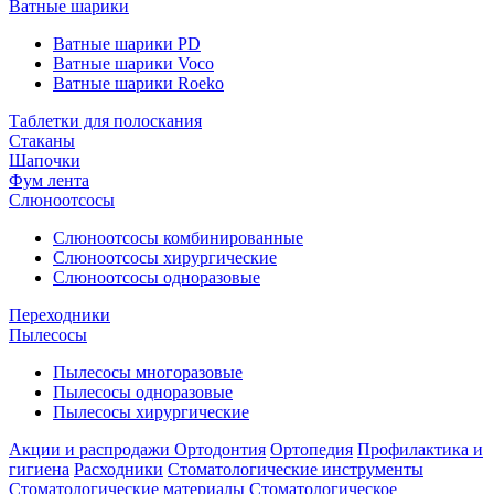
Ватные шарики
Ватные шарики PD
Ватные шарики Voco
Ватные шарики Roeko
Таблетки для полоскания
Стаканы
Шапочки
Фум лента
Слюноотсосы
Слюноотсосы комбинированные
Слюноотсосы хирургические
Слюноотсосы одноразовые
Переходники
Пылесосы
Пылесосы многоразовые
Пылесосы одноразовые
Пылесосы хирургические
Акции и распродажи
Ортодонтия
Ортопедия
Профилактика и
гигиена
Расходники
Стоматологические инструменты
Стоматологические материалы
Стоматологическое