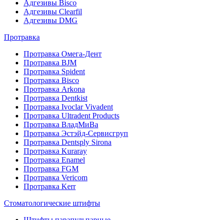
Адгезивы Bisco
Адгезивы Clearfil
Адгезивы DMG
Протравка
Протравка Омега-Дент
Протравка BJM
Протравка Spident
Протравка Bisco
Протравка Arkona
Протравка Dentkist
Протравка Ivoclar Vivadent
Протравка Ultradent Products
Протравка ВладМиВа
Протравка Эстэйд-Сервисгруп
Протравка Dentsply Sirona
Протравка Kuraray
Протравка Enamel
Протравка FGM
Протравка Vericom
Протравка Kerr
Стоматологические штифты
Штифты парапульпарные