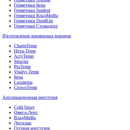
Герметики Itena
Герметики Spident
Герметики ВладМиВа
Герметики DentKist
Герметики Стомадент
Изготовление временных коронок
CharmTemp
Hexa-Temp
AcryTemp
Structur
ProTemp
Visalys Temp
Itena
Luxatemp
CrownTemp
Аппликационная анестезия
Cold Spray
Омега-Дент
ВладМиВа
Дисилан
Готовая анестезия