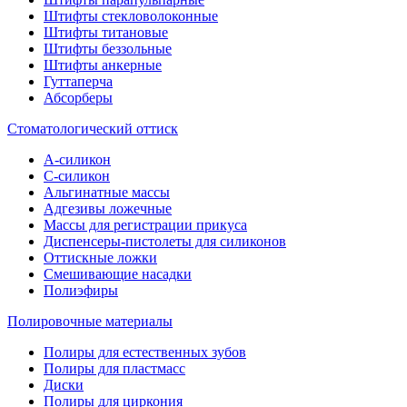
Штифты стекловолоконные
Штифты титановые
Штифты беззольные
Штифты анкерные
Гуттаперча
Абсорберы
Стоматологический оттиск
А-силикон
C-силикон
Альгинатные массы
Адгезивы ложечные
Массы для регистрации прикуса
Диспенсеры-пистолеты для силиконов
Оттискные ложки
Смешивающие насадки
Полиэфиры
Полировочные материалы
Полиры для естественных зубов
Полиры для пластмасс
Диски
Полиры для циркония