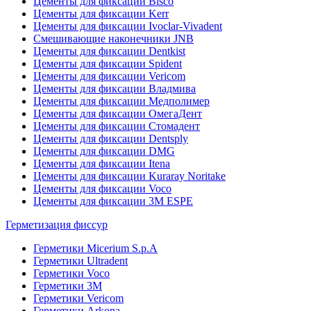
Цементы для фиксации Bisco
Цементы для фиксации Kerr
Цементы для фиксации Ivoclar-Vivadent
Смешивающие наконечники JNB
Цементы для фиксации Dentkist
Цементы для фиксации Spident
Цементы для фиксации Vericom
Цементы для фиксации Владмива
Цементы для фиксации Медполимер
Цементы для фиксации ОмегаДент
Цементы для фиксации Стомадент
Цементы для фиксации Dentsply
Цементы для фиксации DMG
Цементы для фиксации Itena
Цементы для фиксации Kuraray Noritake
Цементы для фиксации Voco
Цементы для фиксации 3M ESPE
Герметизация фиссур
Герметики Micerium S.p.A
Герметики Ultradent
Герметики Voco
Герметики 3M
Герметики Vericom
Герметики Arkona