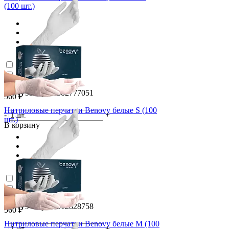
(100 шт.)
(0)
ID: 7793 Арт. 1382777051
560 ₽
Нитриловые перчатки Benovy белые S (100
-
+
шт.)
В корзину
(0)
ID: 7794 Арт. 0512828758
560 ₽
Нитриловые перчатки Benovy белые M (100
-
+