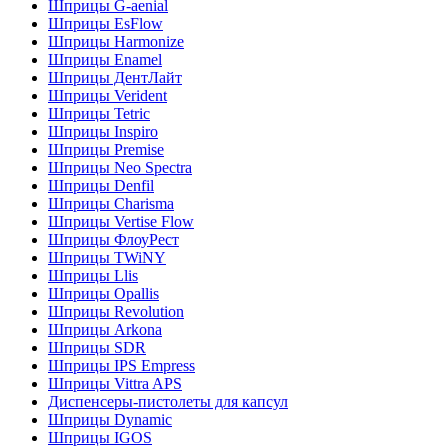
Шприцы G-aenial
Шприцы EsFlow
Шприцы Harmonize
Шприцы Enamel
Шприцы ДентЛайт
Шприцы Verident
Шприцы Tetric
Шприцы Inspiro
Шприцы Premise
Шприцы Neo Spectra
Шприцы Denfil
Шприцы Charisma
Шприцы Vertise Flow
Шприцы ФлоуРест
Шприцы TWiNY
Шприцы Llis
Шприцы Opallis
Шприцы Revolution
Шприцы Arkona
Шприцы SDR
Шприцы IPS Empress
Шприцы Vittra APS
Диспенсеры-пистолеты для капсул
Шприцы Dynamic
Шприцы IGOS