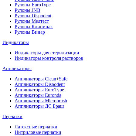
Рулоны EuroType
Рулоны JNB
Рулоны Dispodent
Рулоны Медтест
Рулоны Клинипак
Рулоны Винар
Индикаторы
Индикаторы для стерилизации
Индикаторы контроля растворов
Аппликаторы
Аппликаторы Clean+Safe
Аппликаторы Dispodent
Аппликаторы EuroType
Аппликаторы Euronda
Аппликаторы Microbrush
Аппликаторы ДС Браш
Перчатки
Латексные перчатки
Нитриловые перчатки