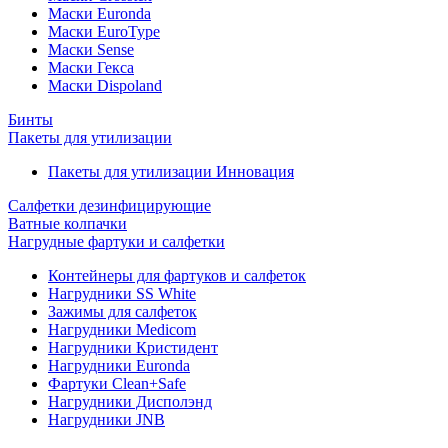
Маски Euronda
Маски EuroType
Маски Sense
Маски Гекса
Маски Dispoland
Бинты
Пакеты для утилизации
Пакеты для утилизации Инновация
Салфетки дезинфицирующие
Ватные колпачки
Нагрудные фартуки и салфетки
Контейнеры для фартуков и салфеток
Нагрудники SS White
Зажимы для салфеток
Нагрудники Medicom
Нагрудники Кристидент
Нагрудники Euronda
Фартуки Clean+Safe
Нагрудники Дисполэнд
Нагрудники JNB