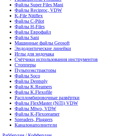
Файлы Super Files Mani
Файлы Reciproc, VDW
K-File Nitiflex
Файлы C-Pilot
Файлы H-Files
Файлы Еврофайл
Файлы Sani
Машинные файлы Geosoft
Эндодонтические линейки
Иглы для эндочака
Счётчики использования инструментов
Стопперы
Пульпоэкстракторы
Файлы Soco
Файлы Dentsply
Файлы K.Reamers
Файлы K.Flexofile
Распломбировочные развёртки
Файлы FlexMaster (NiTi) VDW
Файлы Mtwo, VDW
Файлы K-Flexoreamer
Spreaders, Pluggers
Каналонаполнители
Раббердам / Коффердам