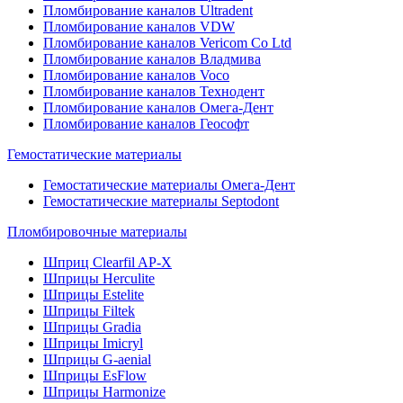
Пломбирование каналов Ultradent
Пломбирование каналов VDW
Пломбирование каналов Vericom Co Ltd
Пломбирование каналов Владмива
Пломбирование каналов Voco
Пломбирование каналов Технодент
Пломбирование каналов Омега-Дент
Пломбирование каналов Геософт
Гемостатические материалы
Гемостатические материалы Омега-Дент
Гемостатические материалы Septodont
Пломбировочные материалы
Шприц Clearfil AP-X
Шприцы Herculite
Шприцы Estelite
Шприцы Filtek
Шприцы Gradia
Шприцы Imicryl
Шприцы G-aenial
Шприцы EsFlow
Шприцы Harmonize