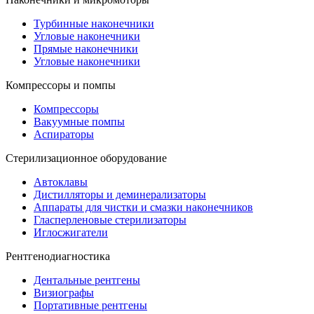
Турбинные наконечники
Угловые наконечники
Прямые наконечники
Угловые наконечники
Компрессоры и помпы
Компрессоры
Вакуумные помпы
Аспираторы
Стерилизационное оборудование
Автоклавы
Дистилляторы и деминерализаторы
Аппараты для чистки и смазки наконечников
Гласперленовые стерилизаторы
Иглосжигатели
Рентгенодиагностика
Дентальные рентгены
Визиографы
Портативные рентгены