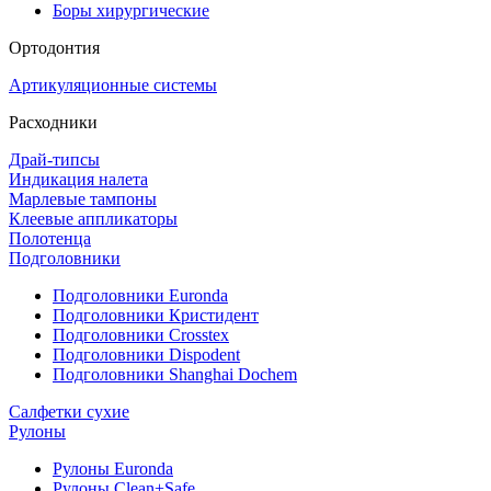
Боры хирургические
Ортодонтия
Артикуляционные системы
Расходники
Драй-типсы
Индикация налета
Марлевые тампоны
Клеевые аппликаторы
Полотенца
Подголовники
Подголовники Euronda
Подголовники Кристидент
Подголовники Crosstex
Подголовники Dispodent
Подголовники Shanghai Dochem
Салфетки сухие
Рулоны
Рулоны Euronda
Рулоны Clean+Safe