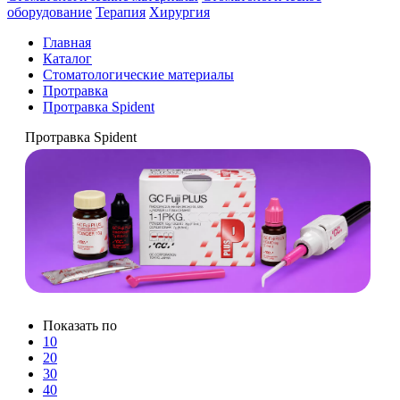
оборудование
Терапия
Хирургия
Главная
Каталог
Стоматологические материалы
Протравка
Протравка Spident
Протравка Spident
Показать по
10
20
30
40