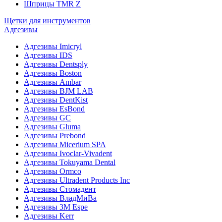
Шприцы TMR Z
Щетки для инструментов
Адгезивы
Адгезивы Imicryl
Адгезивы IDS
Адгезивы Dentsply
Адгезивы Boston
Адгезивы Ambar
Адгезивы BJM LAB
Адгезивы DentKist
Адгезивы EsBond
Адгезивы GC
Адгезивы Gluma
Адгезивы Prebond
Адгезивы Micerium SPA
Адгезивы Ivoclar-Vivadent
Адгезивы Tokuyama Dental
Адгезивы Ormco
Адгезивы Ultradent Products Inc
Адгезивы Стомадент
Адгезивы ВладМиВа
Адгезивы 3M Espe
Адгезивы Kerr