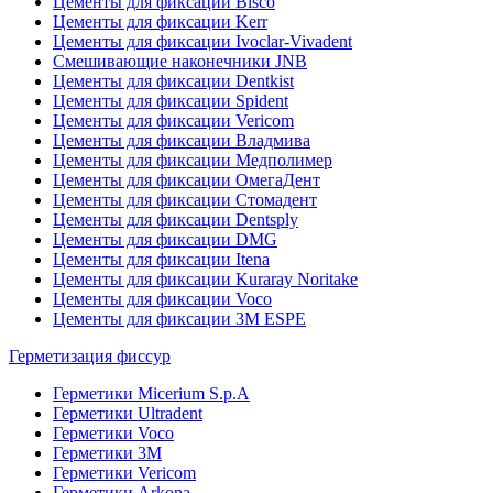
Цементы для фиксации Bisco
Цементы для фиксации Kerr
Цементы для фиксации Ivoclar-Vivadent
Смешивающие наконечники JNB
Цементы для фиксации Dentkist
Цементы для фиксации Spident
Цементы для фиксации Vericom
Цементы для фиксации Владмива
Цементы для фиксации Медполимер
Цементы для фиксации ОмегаДент
Цементы для фиксации Стомадент
Цементы для фиксации Dentsply
Цементы для фиксации DMG
Цементы для фиксации Itena
Цементы для фиксации Kuraray Noritake
Цементы для фиксации Voco
Цементы для фиксации 3M ESPE
Герметизация фиссур
Герметики Micerium S.p.A
Герметики Ultradent
Герметики Voco
Герметики 3M
Герметики Vericom
Герметики Arkona