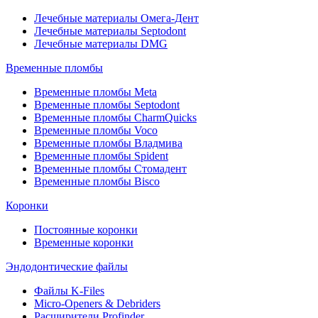
Лечебные материалы Омега-Дент
Лечебные материалы Septodont
Лечебные материалы DMG
Временные пломбы
Временные пломбы Meta
Временные пломбы Septodont
Временные пломбы CharmQuicks
Временные пломбы Voco
Временные пломбы Владмива
Временные пломбы Spident
Временные пломбы Стомадент
Временные пломбы Bisco
Коронки
Постоянные коронки
Временные коронки
Эндодонтические файлы
Файлы K-Files
Micro-Openers & Debriders
Расширители Profinder