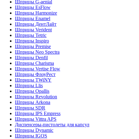
Шприцы G-aenial
Шприцы EsFlow
Шприцы Harmonize
Шприцы Enamel
Шприцы ДентЛайт
Шприцы Verident
Шприцы Tetric
Шприцы Inspiro
Шприцы Premise
Шприцы Neo Spectra
Шприцы Denfil
Шприцы Charisma
Шприцы Vertise Flow
Шприцы ФлоуРест
Шприцы TWiNY
Шприцы Llis
Шприцы Opallis
Шприцы Revolution
Шприцы Arkona
Шприцы SDR
Шприцы IPS Empress
Шприцы Vittra APS
Диспенсеры-пистолеты для капсул
Шприцы Dynamic
Шприцы IGOS