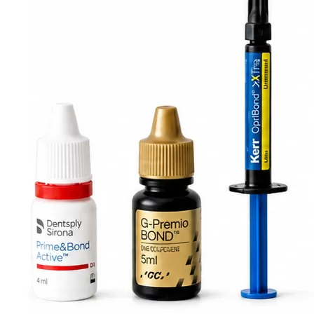
ID: 7038 Арт. 00000002349
Протравка FineEtch (3 х 5 мл. + 8 канюлей)
(0)
840 ₽
-
+
В корзину