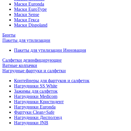
Маски Euronda
Маски EuroType
Маски Sense
Маски Гекса
Маски Dispoland
Бинты
Пакеты для утилизации
Пакеты для утилизации Инновация
Салфетки дезинфицирующие
Ватные колпачки
Нагрудные фартуки и салфетки
Контейнеры для фартуков и салфеток
Нагрудники SS White
Зажимы для салфеток
Нагрудники Medicom
Нагрудники Кристидент
Нагрудники Euronda
Фартуки Clean+Safe
Нагрудники Дисполэнд
Нагрудники JNB