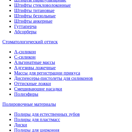
Штифты стекловолоконные
Штифты титановые
Штифты беззольные
Штифты анкерные
Гуттаперча
Абсорберы
Стоматологический оттиск
А-силикон
C-силикон
Альгинатные массы
Адгезивы ложечные
Массы для регистрации прикуса
Диспенсеры-пистолеты для силиконов
Оттискные ложки
Смешивающие насадки
Полиэфиры
Полировочные материалы
Полиры для естественных зубов
Полиры для пластмасс
Диски
Полиры для циркония