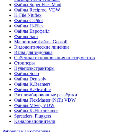
Файлы Super Files Mani
Файлы Reciproc, VDW
K-File Nitiflex
Файлы C-Pilot
Файлы H-Files
Файлы Еврофайл
Файлы Sani
Машинные файлы Geosoft
Эндодонтические линейки
Иглы для эндочака
Счётчики использования инструментов
Стопперы
Пульпоэкстракторы
Файлы Soco
Файлы Dentsply
Файлы K.Reamers
Файлы K.Flexofile
Распломбировочные развёртки
Файлы FlexMaster (NiTi) VDW
Файлы Mtwo, VDW
Файлы K-Flexoreamer
Spreaders, Pluggers
Каналонаполнители
Раббердам / Коффердам