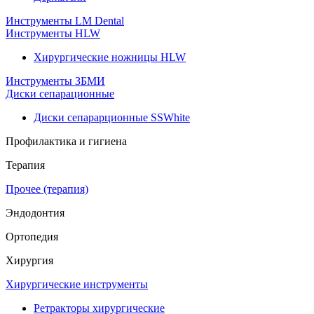
Инструменты LM Dental
Инструменты HLW
Хирургические ножницы HLW
Инструменты ЗБМИ
Диски сепарационные
Диски сепарарционные SSWhite
Профилактика и гигиена
Терапия
Прочее (терапия)
Эндодонтия
Ортопедия
Хирургия
Хирургические инструменты
Ретракторы хирургические