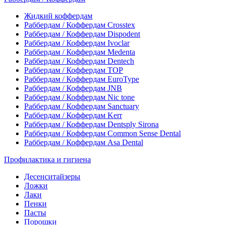
Жидкий коффердам
Раббердам / Коффердам Crosstex
Раббердам / Коффердам Dispodent
Раббердам / Коффердам Ivoclar
Раббердам / Коффердам Medenta
Раббердам / Коффердам Dentech
Раббердам / Коффердам ТОР
Раббердам / Коффердам EuroType
Раббердам / Коффердам JNB
Раббердам / Коффердам Nic tone
Раббердам / Коффердам Sanctuary
Раббердам / Коффердам Kerr
Раббердам / Коффердам Dentsply Sirona
Раббердам / Коффердам Common Sense Dental
Раббердам / Коффердам Asa Dental
Профилактика и гигиена
Десенситайзеры
Ложки
Лаки
Пенки
Пасты
Порошки