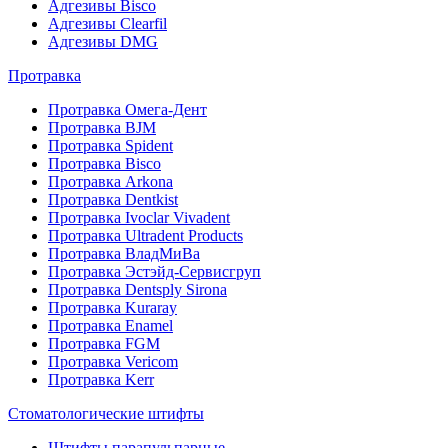
Адгезивы Bisco
Адгезивы Clearfil
Адгезивы DMG
Протравка
Протравка Омега-Дент
Протравка BJM
Протравка Spident
Протравка Bisco
Протравка Arkona
Протравка Dentkist
Протравка Ivoclar Vivadent
Протравка Ultradent Products
Протравка ВладМиВа
Протравка Эстэйд-Сервисгруп
Протравка Dentsply Sirona
Протравка Kuraray
Протравка Enamel
Протравка FGM
Протравка Vericom
Протравка Kerr
Стоматологические штифты
Штифты парапульпарные