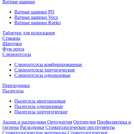
Ватные шарики
Ватные шарики PD
Ватные шарики Voco
Ватные шарики Roeko
Таблетки для полоскания
Стаканы
Шапочки
Фум лента
Слюноотсосы
Слюноотсосы комбинированные
Слюноотсосы хирургические
Слюноотсосы одноразовые
Переходники
Пылесосы
Пылесосы многоразовые
Пылесосы одноразовые
Пылесосы хирургические
Акции и распродажи
Ортодонтия
Ортопедия
Профилактика и
гигиена
Расходники
Стоматологические инструменты
Стоматологические материалы
Стоматологическое