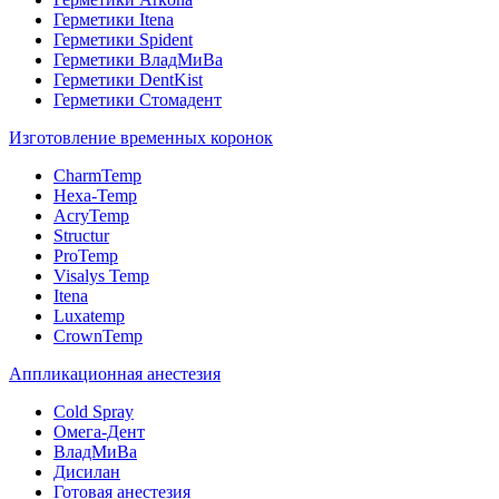
Герметики Itena
Герметики Spident
Герметики ВладМиВа
Герметики DentKist
Герметики Стомадент
Изготовление временных коронок
CharmTemp
Hexa-Temp
AcryTemp
Structur
ProTemp
Visalys Temp
Itena
Luxatemp
CrownTemp
Аппликационная анестезия
Cold Spray
Омега-Дент
ВладМиВа
Дисилан
Готовая анестезия