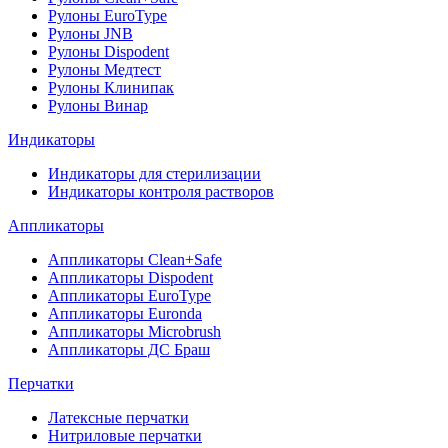
Рулоны EuroType
Рулоны JNB
Рулоны Dispodent
Рулоны Медтест
Рулоны Клинипак
Рулоны Винар
Индикаторы
Индикаторы для стерилизации
Индикаторы контроля растворов
Аппликаторы
Аппликаторы Clean+Safe
Аппликаторы Dispodent
Аппликаторы EuroType
Аппликаторы Euronda
Аппликаторы Microbrush
Аппликаторы ДС Браш
Перчатки
Латексные перчатки
Нитриловые перчатки