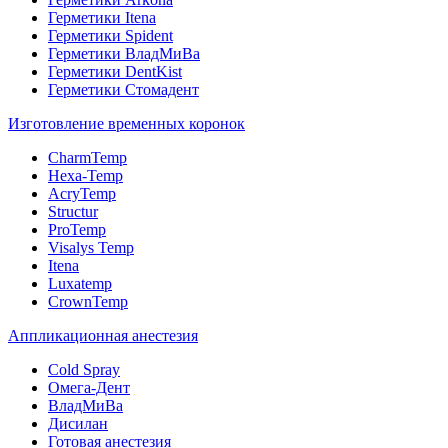
Герметики Itena
Герметики Spident
Герметики ВладМиВа
Герметики DentKist
Герметики Стомадент
Изготовление временных коронок
CharmTemp
Hexa-Temp
AcryTemp
Structur
ProTemp
Visalys Temp
Itena
Luxatemp
CrownTemp
Аппликационная анестезия
Cold Spray
Омега-Дент
ВладМиВа
Дисилан
Готовая анестезия