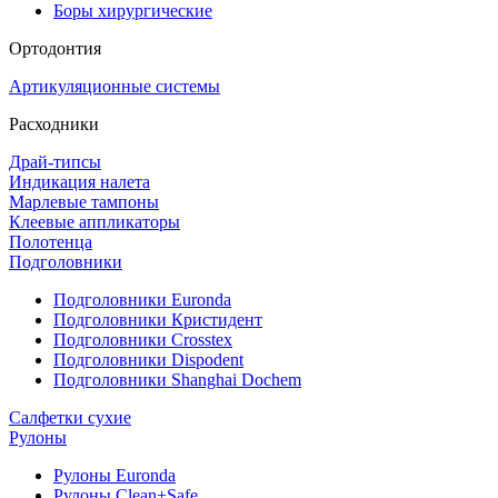
Боры хирургические
Ортодонтия
Артикуляционные системы
Расходники
Драй-типсы
Индикация налета
Марлевые тампоны
Клеевые аппликаторы
Полотенца
Подголовники
Подголовники Euronda
Подголовники Кристидент
Подголовники Crosstex
Подголовники Dispodent
Подголовники Shanghai Dochem
Салфетки сухие
Рулоны
Рулоны Euronda
Рулоны Clean+Safe