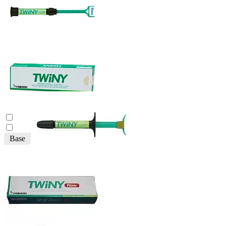
Base
ID: 6164 Арт. 60081501
TWiNY Base (1 х 2.6 мл.)