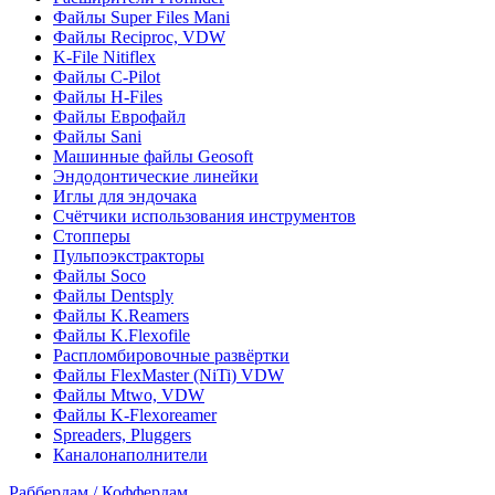
Файлы Super Files Mani
Файлы Reciproc, VDW
K-File Nitiflex
Файлы C-Pilot
Файлы H-Files
Файлы Еврофайл
Файлы Sani
Машинные файлы Geosoft
Эндодонтические линейки
Иглы для эндочака
Счётчики использования инструментов
Стопперы
Пульпоэкстракторы
Файлы Soco
Файлы Dentsply
Файлы K.Reamers
Файлы K.Flexofile
Распломбировочные развёртки
Файлы FlexMaster (NiTi) VDW
Файлы Mtwo, VDW
Файлы K-Flexoreamer
Spreaders, Pluggers
Каналонаполнители
Раббердам / Коффердам