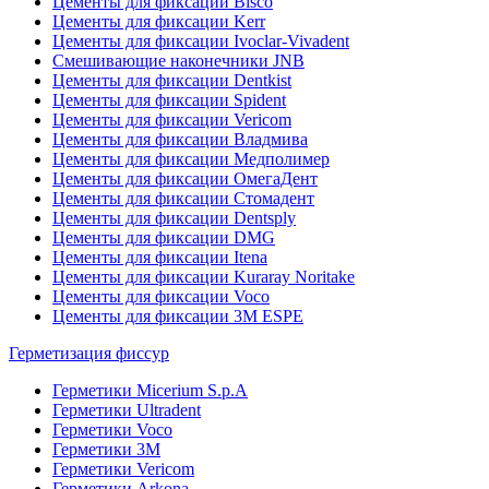
Цементы для фиксации Bisco
Цементы для фиксации Kerr
Цементы для фиксации Ivoclar-Vivadent
Смешивающие наконечники JNB
Цементы для фиксации Dentkist
Цементы для фиксации Spident
Цементы для фиксации Vericom
Цементы для фиксации Владмива
Цементы для фиксации Медполимер
Цементы для фиксации ОмегаДент
Цементы для фиксации Стомадент
Цементы для фиксации Dentsply
Цементы для фиксации DMG
Цементы для фиксации Itena
Цементы для фиксации Kuraray Noritake
Цементы для фиксации Voco
Цементы для фиксации 3M ESPE
Герметизация фиссур
Герметики Micerium S.p.A
Герметики Ultradent
Герметики Voco
Герметики 3M
Герметики Vericom
Герметики Arkona