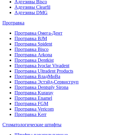
Адгезивы Bisco
Адгезивы Clearfil
Адгезивы DMG
Протравка
Протравка Омега-Дент
Протравка BJM
Протравка Spident
Протравка Bisco
Протравка Arkona
Протравка Dentkist
Протравка Ivoclar Vivadent
Протравка Ultradent Products
Протравка ВладМиВа
Протравка Эстэйд-Сервисгруп
Протравка Dentsply Sirona
Протравка Kuraray
Протравка Enamel
Протравка FGM
Протравка Vericom
Протравка Kerr
Стоматологические штифты
Штифты парапульпарные