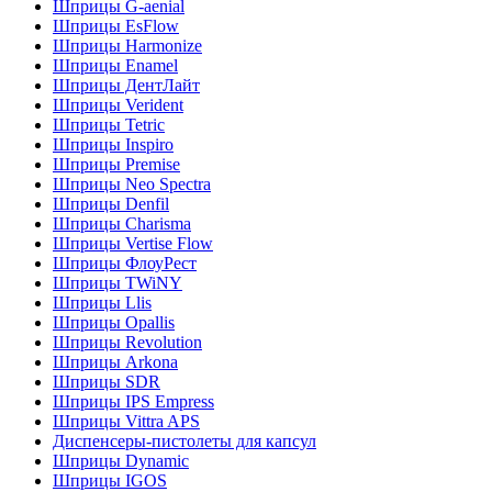
Шприцы G-aenial
Шприцы EsFlow
Шприцы Harmonize
Шприцы Enamel
Шприцы ДентЛайт
Шприцы Verident
Шприцы Tetric
Шприцы Inspiro
Шприцы Premise
Шприцы Neo Spectra
Шприцы Denfil
Шприцы Charisma
Шприцы Vertise Flow
Шприцы ФлоуРест
Шприцы TWiNY
Шприцы Llis
Шприцы Opallis
Шприцы Revolution
Шприцы Arkona
Шприцы SDR
Шприцы IPS Empress
Шприцы Vittra APS
Диспенсеры-пистолеты для капсул
Шприцы Dynamic
Шприцы IGOS