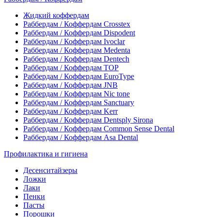
Жидкий коффердам
Раббердам / Коффердам Crosstex
Раббердам / Коффердам Dispodent
Раббердам / Коффердам Ivoclar
Раббердам / Коффердам Medenta
Раббердам / Коффердам Dentech
Раббердам / Коффердам ТОР
Раббердам / Коффердам EuroType
Раббердам / Коффердам JNB
Раббердам / Коффердам Nic tone
Раббердам / Коффердам Sanctuary
Раббердам / Коффердам Kerr
Раббердам / Коффердам Dentsply Sirona
Раббердам / Коффердам Common Sense Dental
Раббердам / Коффердам Asa Dental
Профилактика и гигиена
Десенситайзеры
Ложки
Лаки
Пенки
Пасты
Порошки