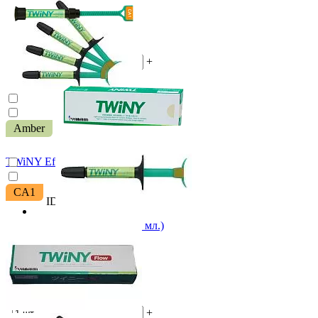
(0)
6 990 ₽
-
+
В корзину
Amber
ID: 4072 Арт. 1401580715
TWiNY Effect Flow Amber (1 x 2 гр.)
CA1
ID: 6165 Арт. 60030001
TWiNY Cervica CA1 (1 х 2.6 мл.)
(0)
2 265 ₽
-
+