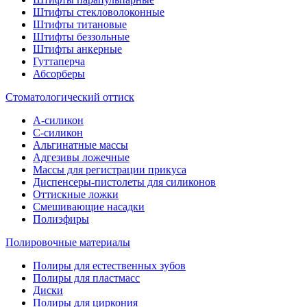
Штифты стекловолоконные
Штифты титановые
Штифты беззольные
Штифты анкерные
Гуттаперча
Абсорберы
Стоматологический оттиск
А-силикон
C-силикон
Альгинатные массы
Адгезивы ложечные
Массы для регистрации прикуса
Диспенсеры-пистолеты для силиконов
Оттискные ложки
Смешивающие насадки
Полиэфиры
Полировочные материалы
Полиры для естественных зубов
Полиры для пластмасс
Диски
Полиры для циркония