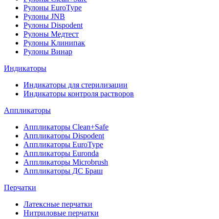
Рулоны EuroType
Рулоны JNB
Рулоны Dispodent
Рулоны Медтест
Рулоны Клинипак
Рулоны Винар
Индикаторы
Индикаторы для стерилизации
Индикаторы контроля растворов
Аппликаторы
Аппликаторы Clean+Safe
Аппликаторы Dispodent
Аппликаторы EuroType
Аппликаторы Euronda
Аппликаторы Microbrush
Аппликаторы ДС Браш
Перчатки
Латексные перчатки
Нитриловые перчатки