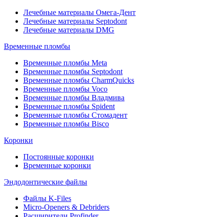
Лечебные материалы Омега-Дент
Лечебные материалы Septodont
Лечебные материалы DMG
Временные пломбы
Временные пломбы Meta
Временные пломбы Septodont
Временные пломбы CharmQuicks
Временные пломбы Voco
Временные пломбы Владмива
Временные пломбы Spident
Временные пломбы Стомадент
Временные пломбы Bisco
Коронки
Постоянные коронки
Временные коронки
Эндодонтические файлы
Файлы K-Files
Micro-Openers & Debriders
Расширители Profinder