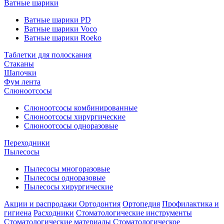
Ватные шарики
Ватные шарики PD
Ватные шарики Voco
Ватные шарики Roeko
Таблетки для полоскания
Стаканы
Шапочки
Фум лента
Слюноотсосы
Слюноотсосы комбинированные
Слюноотсосы хирургические
Слюноотсосы одноразовые
Переходники
Пылесосы
Пылесосы многоразовые
Пылесосы одноразовые
Пылесосы хирургические
Акции и распродажи
Ортодонтия
Ортопедия
Профилактика и
гигиена
Расходники
Стоматологические инструменты
Стоматологические материалы
Стоматологическое