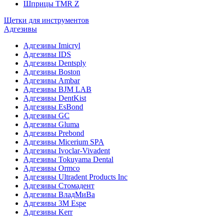
Шприцы TMR Z
Щетки для инструментов
Адгезивы
Адгезивы Imicryl
Адгезивы IDS
Адгезивы Dentsply
Адгезивы Boston
Адгезивы Ambar
Адгезивы BJM LAB
Адгезивы DentKist
Адгезивы EsBond
Адгезивы GC
Адгезивы Gluma
Адгезивы Prebond
Адгезивы Micerium SPA
Адгезивы Ivoclar-Vivadent
Адгезивы Tokuyama Dental
Адгезивы Ormco
Адгезивы Ultradent Products Inc
Адгезивы Стомадент
Адгезивы ВладМиВа
Адгезивы 3M Espe
Адгезивы Kerr