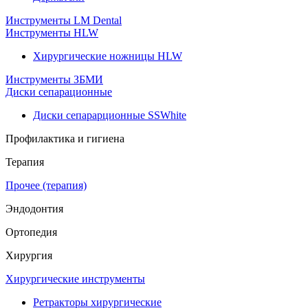
Инструменты LM Dental
Инструменты HLW
Хирургические ножницы HLW
Инструменты ЗБМИ
Диски сепарационные
Диски сепарарционные SSWhite
Профилактика и гигиена
Терапия
Прочее (терапия)
Эндодонтия
Ортопедия
Хирургия
Хирургические инструменты
Ретракторы хирургические