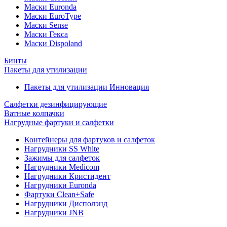
Маски Euronda
Маски EuroType
Маски Sense
Маски Гекса
Маски Dispoland
Бинты
Пакеты для утилизации
Пакеты для утилизации Инновация
Салфетки дезинфицирующие
Ватные колпачки
Нагрудные фартуки и салфетки
Контейнеры для фартуков и салфеток
Нагрудники SS White
Зажимы для салфеток
Нагрудники Medicom
Нагрудники Кристидент
Нагрудники Euronda
Фартуки Clean+Safe
Нагрудники Дисполэнд
Нагрудники JNB