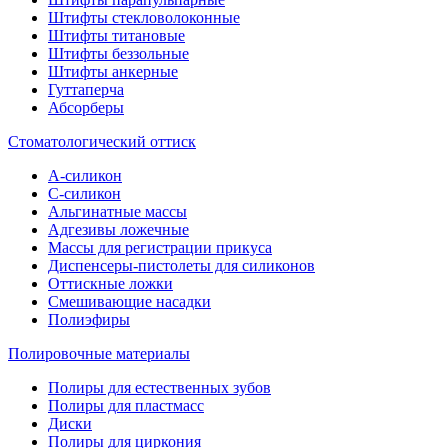
Штифты стекловолоконные
Штифты титановые
Штифты беззольные
Штифты анкерные
Гуттаперча
Абсорберы
Стоматологический оттиск
А-силикон
C-силикон
Альгинатные массы
Адгезивы ложечные
Массы для регистрации прикуса
Диспенсеры-пистолеты для силиконов
Оттискные ложки
Смешивающие насадки
Полиэфиры
Полировочные материалы
Полиры для естественных зубов
Полиры для пластмасс
Диски
Полиры для циркония