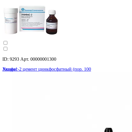
ID: 9293 Арт. 00000001300
Унифас-2 цемент цинкфосфатный (пор. 100
Акция!
гр. + жид. 60 гр.)
(0)
300 ₽