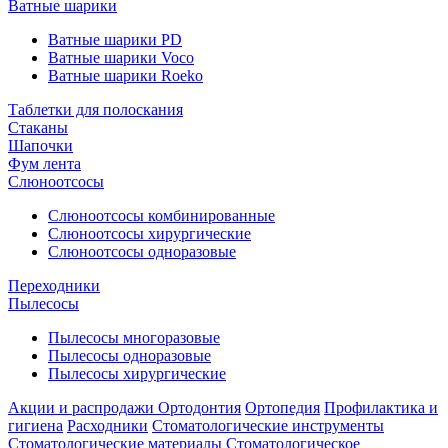
Ватные шарики
Ватные шарики PD
Ватные шарики Voco
Ватные шарики Roeko
Таблетки для полоскания
Стаканы
Шапочки
Фум лента
Слюноотсосы
Слюноотсосы комбинированные
Слюноотсосы хирургические
Слюноотсосы одноразовые
Переходники
Пылесосы
Пылесосы многоразовые
Пылесосы одноразовые
Пылесосы хирургические
Акции и распродажи
Ортодонтия
Ортопедия
Профилактика и
гигиена
Расходники
Стоматологические инструменты
Стоматологические материалы
Стоматологическое