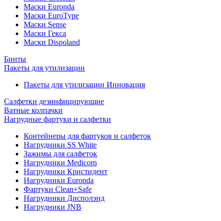
Маски Euronda
Маски EuroType
Маски Sense
Маски Гекса
Маски Dispoland
Бинты
Пакеты для утилизации
Пакеты для утилизации Инновация
Салфетки дезинфицирующие
Ватные колпачки
Нагрудные фартуки и салфетки
Контейнеры для фартуков и салфеток
Нагрудники SS White
Зажимы для салфеток
Нагрудники Medicom
Нагрудники Кристидент
Нагрудники Euronda
Фартуки Clean+Safe
Нагрудники Дисполэнд
Нагрудники JNB