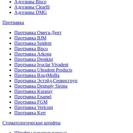
Адгезивы Bisco
Адгезивы Clearfil
Адгезивы DMG
Протравка
Протравка Омега-Дент
Протравка BJM
Протравка Spident
Протравка Bisco
Протравка Arkona
Протравка Dentkist
Протравка Ivoclar Vivadent
Протравка Ultradent Products
Протравка ВладМиВа
Протравка Эстэйд-Сервисгруп
Протравка Dentsply Sirona
Протравка Kuraray
Протравка Enamel
Протравка FGM
Протравка Vericom
Протравка Kerr
Стоматологические штифты
Штифты парапульпарные