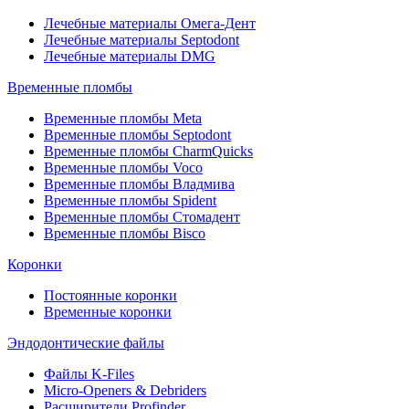
Лечебные материалы Омега-Дент
Лечебные материалы Septodont
Лечебные материалы DMG
Временные пломбы
Временные пломбы Meta
Временные пломбы Septodont
Временные пломбы CharmQuicks
Временные пломбы Voco
Временные пломбы Владмива
Временные пломбы Spident
Временные пломбы Стомадент
Временные пломбы Bisco
Коронки
Постоянные коронки
Временные коронки
Эндодонтические файлы
Файлы K-Files
Micro-Openers & Debriders
Расширители Profinder