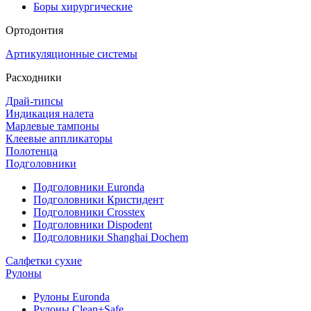
Боры хирургические
Ортодонтия
Артикуляционные системы
Расходники
Драй-типсы
Индикация налета
Марлевые тампоны
Клеевые аппликаторы
Полотенца
Подголовники
Подголовники Euronda
Подголовники Кристидент
Подголовники Crosstex
Подголовники Dispodent
Подголовники Shanghai Dochem
Салфетки сухие
Рулоны
Рулоны Euronda
Рулоны Clean+Safe