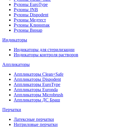
Рулоны EuroType
Рулоны JNB
Рулоны Dispodent
Рулоны Медтест
Рулоны Клинипак
Рулоны Винар
Индикаторы
Индикаторы для стерилизации
Индикаторы контроля растворов
Аппликаторы
Аппликаторы Clean+Safe
Аппликаторы Dispodent
Аппликаторы EuroType
Аппликаторы Euronda
Аппликаторы Microbrush
Аппликаторы ДС Браш
Перчатки
Латексные перчатки
Нитриловые перчатки