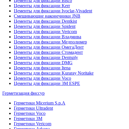
Цементы для фиксации Bisco
Цементы для фиксации Kerr
Цементы для фиксации Ivoclar-Vivadent
Смешивающие наконечники JNB
Цементы для фиксации Dentkist
Цементы для фиксации Spident
Цементы для фиксации Vericom
Цементы для фиксации Владмива
Цементы для фиксации Медполимер
Цементы для фиксации ОмегаДент
Цементы для фиксации Стомадент
Цементы для фиксации Dentsply
Цементы для фиксации DMG
Цементы для фиксации Itena
Цементы для фиксации Kuraray Noritake
Цементы для фиксации Voco
Цементы для фиксации 3M ESPE
Герметизация фиссур
Герметики Micerium S.p.A
Герметики Ultradent
Герметики Voco
Герметики 3M
Герметики Vericom
Герметики Arkona