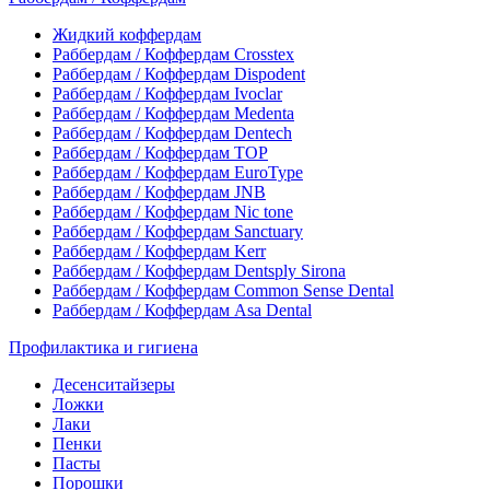
Жидкий коффердам
Раббердам / Коффердам Crosstex
Раббердам / Коффердам Dispodent
Раббердам / Коффердам Ivoclar
Раббердам / Коффердам Medenta
Раббердам / Коффердам Dentech
Раббердам / Коффердам ТОР
Раббердам / Коффердам EuroType
Раббердам / Коффердам JNB
Раббердам / Коффердам Nic tone
Раббердам / Коффердам Sanctuary
Раббердам / Коффердам Kerr
Раббердам / Коффердам Dentsply Sirona
Раббердам / Коффердам Common Sense Dental
Раббердам / Коффердам Asa Dental
Профилактика и гигиена
Десенситайзеры
Ложки
Лаки
Пенки
Пасты
Порошки