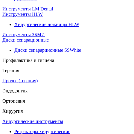
Инструменты LM Dental
Инструменты HLW
Хирургические ножницы HLW
Инструменты ЗБМИ
Диски сепарационные
Диски сепарарционные SSWhite
Профилактика и гигиена
Терапия
Прочее (терапия)
Эндодонтия
Ортопедия
Хирургия
Хирургические инструменты
Ретракторы хирургические