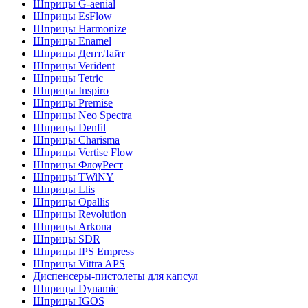
Шприцы G-aenial
Шприцы EsFlow
Шприцы Harmonize
Шприцы Enamel
Шприцы ДентЛайт
Шприцы Verident
Шприцы Tetric
Шприцы Inspiro
Шприцы Premise
Шприцы Neo Spectra
Шприцы Denfil
Шприцы Charisma
Шприцы Vertise Flow
Шприцы ФлоуРест
Шприцы TWiNY
Шприцы Llis
Шприцы Opallis
Шприцы Revolution
Шприцы Arkona
Шприцы SDR
Шприцы IPS Empress
Шприцы Vittra APS
Диспенсеры-пистолеты для капсул
Шприцы Dynamic
Шприцы IGOS