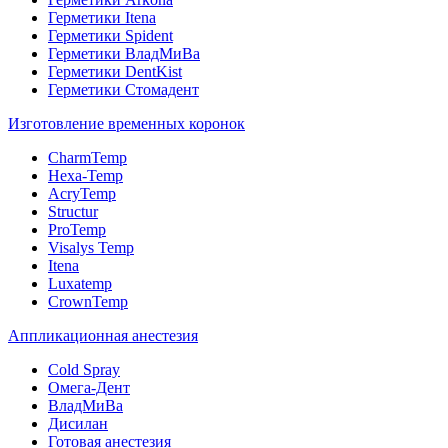
Герметики Itena
Герметики Spident
Герметики ВладМиВа
Герметики DentKist
Герметики Стомадент
Изготовление временных коронок
CharmTemp
Hexa-Temp
AcryTemp
Structur
ProTemp
Visalys Temp
Itena
Luxatemp
CrownTemp
Аппликационная анестезия
Cold Spray
Омега-Дент
ВладМиВа
Дисилан
Готовая анестезия