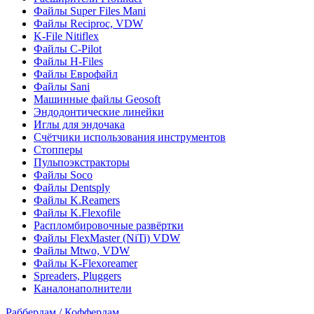
Файлы Super Files Mani
Файлы Reciproc, VDW
K-File Nitiflex
Файлы C-Pilot
Файлы H-Files
Файлы Еврофайл
Файлы Sani
Машинные файлы Geosoft
Эндодонтические линейки
Иглы для эндочака
Счётчики использования инструментов
Стопперы
Пульпоэкстракторы
Файлы Soco
Файлы Dentsply
Файлы K.Reamers
Файлы K.Flexofile
Распломбировочные развёртки
Файлы FlexMaster (NiTi) VDW
Файлы Mtwo, VDW
Файлы K-Flexoreamer
Spreaders, Pluggers
Каналонаполнители
Раббердам / Коффердам