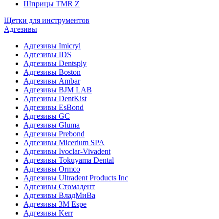
Шприцы TMR Z
Щетки для инструментов
Адгезивы
Адгезивы Imicryl
Адгезивы IDS
Адгезивы Dentsply
Адгезивы Boston
Адгезивы Ambar
Адгезивы BJM LAB
Адгезивы DentKist
Адгезивы EsBond
Адгезивы GC
Адгезивы Gluma
Адгезивы Prebond
Адгезивы Micerium SPA
Адгезивы Ivoclar-Vivadent
Адгезивы Tokuyama Dental
Адгезивы Ormco
Адгезивы Ultradent Products Inc
Адгезивы Стомадент
Адгезивы ВладМиВа
Адгезивы 3M Espe
Адгезивы Kerr