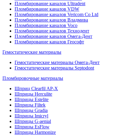
Пломбирование каналов Ultradent
Пломбирование каналов VDW
Пломбирование каналов Vericom Co Ltd
Пломбирование каналов Владмива
Пломбирование каналов Voco
Пломбирование каналов Технодент
Пломбирование каналов Омега-Дент
Пломбирование каналов Геософт
Гемостатические материалы
Гемостатические материалы Омега-Дент
Гемостатические материалы Septodont
Пломбировочные материалы
Шприц Clearfil AP-X
Шприцы Herculite
Шприцы Estelite
Шприцы Filtek
Шприцы Gradia
Шприцы Imicryl
Шприцы G-aenial
Шприцы EsFlow
Шприцы Harmonize