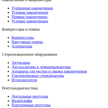
Турбинные наконечники
Угловые наконечники
Прямые наконечники
Угловые наконечники
Компрессоры и помпы
Компрессоры
Вакуумные помпы
Аспираторы
Стерилизационное оборудование
Автоклавы
Дистилляторы и деминерализаторы
Аппараты для чистки и смазки наконечников
Гласперленовые стерилизаторы
Иглосжигатели
Рентгенодиагностика
Дентальные рентгены
Визиографы
Портативные рентгены