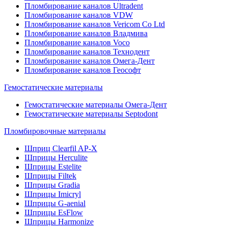
Пломбирование каналов Ultradent
Пломбирование каналов VDW
Пломбирование каналов Vericom Co Ltd
Пломбирование каналов Владмива
Пломбирование каналов Voco
Пломбирование каналов Технодент
Пломбирование каналов Омега-Дент
Пломбирование каналов Геософт
Гемостатические материалы
Гемостатические материалы Омега-Дент
Гемостатические материалы Septodont
Пломбировочные материалы
Шприц Clearfil AP-X
Шприцы Herculite
Шприцы Estelite
Шприцы Filtek
Шприцы Gradia
Шприцы Imicryl
Шприцы G-aenial
Шприцы EsFlow
Шприцы Harmonize