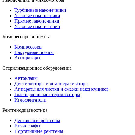
Турбинные наконечники
Угловые наконечники
Прямые наконечники
Угловые наконечники
Компрессоры и помпы
Компрессоры
Вакуумные помпы
Аспираторы
Стерилизационное оборудование
Автоклавы
Дистилляторы и деминерализаторы
Аппараты для чистки и смазки наконечников
Гласперленовые стерилизаторы
Иглосжигатели
Рентгенодиагностика
Дентальные рентгены
Визиографы
Портативные рентгены