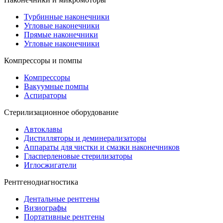
Турбинные наконечники
Угловые наконечники
Прямые наконечники
Угловые наконечники
Компрессоры и помпы
Компрессоры
Вакуумные помпы
Аспираторы
Стерилизационное оборудование
Автоклавы
Дистилляторы и деминерализаторы
Аппараты для чистки и смазки наконечников
Гласперленовые стерилизаторы
Иглосжигатели
Рентгенодиагностика
Дентальные рентгены
Визиографы
Портативные рентгены