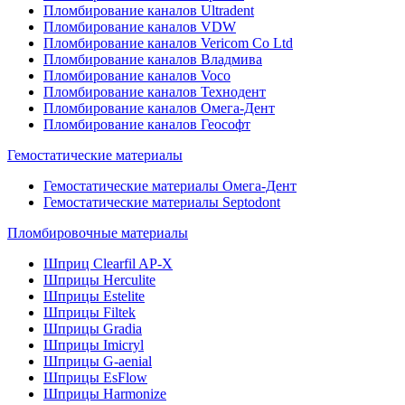
Пломбирование каналов Ultradent
Пломбирование каналов VDW
Пломбирование каналов Vericom Co Ltd
Пломбирование каналов Владмива
Пломбирование каналов Voco
Пломбирование каналов Технодент
Пломбирование каналов Омега-Дент
Пломбирование каналов Геософт
Гемостатические материалы
Гемостатические материалы Омега-Дент
Гемостатические материалы Septodont
Пломбировочные материалы
Шприц Clearfil AP-X
Шприцы Herculite
Шприцы Estelite
Шприцы Filtek
Шприцы Gradia
Шприцы Imicryl
Шприцы G-aenial
Шприцы EsFlow
Шприцы Harmonize