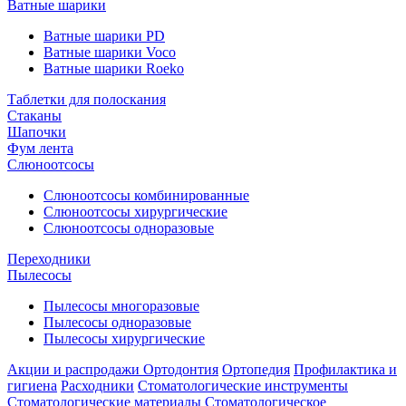
Ватные шарики
Ватные шарики PD
Ватные шарики Voco
Ватные шарики Roeko
Таблетки для полоскания
Стаканы
Шапочки
Фум лента
Слюноотсосы
Слюноотсосы комбинированные
Слюноотсосы хирургические
Слюноотсосы одноразовые
Переходники
Пылесосы
Пылесосы многоразовые
Пылесосы одноразовые
Пылесосы хирургические
Акции и распродажи
Ортодонтия
Ортопедия
Профилактика и
гигиена
Расходники
Стоматологические инструменты
Стоматологические материалы
Стоматологическое