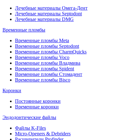
Лечебные материалы Омега-Дент
Лечебные материалы Septodont
Лечебные материалы DMG
Временные пломбы
Временные пломбы Meta
Временные пломбы Septodont
Временные пломбы CharmQuicks
Временные пломбы Voco
Временные пломбы Владмива
Временные пломбы Spident
Временные пломбы Стомадент
Временные пломбы Bisco
Коронки
Постоянные коронки
Временные коронки
Эндодонтические файлы
Файлы K-Files
Micro-Openers & Debriders
Расширители Profinder