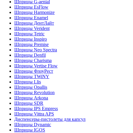
Шприцы G-aenial
Шприцы EsFlow
Шприцы Harmonize
Шприцы Enamel
Шприцы ДентЛайт
Шприцы Verident
Шприцы Tetric
Шприцы Inspiro
Шприцы Premise
Шприцы Neo Spectra
Шприцы Denfil
Шприцы Charisma
Шприцы Vertise Flow
Шприцы ФлоуРест
Шприцы TWiNY
Шприцы Llis
Шприцы Opallis
Шприцы Revolution
Шприцы Arkona
Шприцы SDR
Шприцы IPS Empress
Шприцы Vittra APS
Диспенсеры-пистолеты для капсул
Шприцы Dynamic
Шприцы IGOS