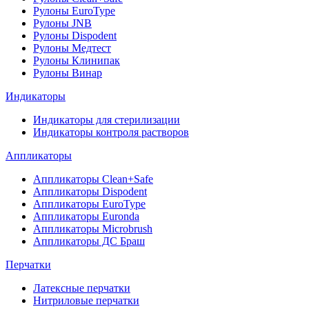
Рулоны EuroType
Рулоны JNB
Рулоны Dispodent
Рулоны Медтест
Рулоны Клинипак
Рулоны Винар
Индикаторы
Индикаторы для стерилизации
Индикаторы контроля растворов
Аппликаторы
Аппликаторы Clean+Safe
Аппликаторы Dispodent
Аппликаторы EuroType
Аппликаторы Euronda
Аппликаторы Microbrush
Аппликаторы ДС Браш
Перчатки
Латексные перчатки
Нитриловые перчатки