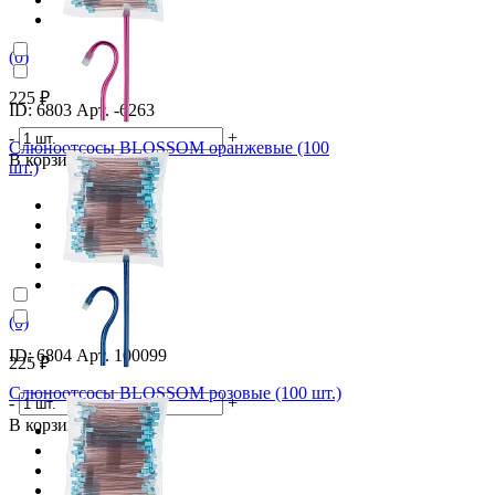
(0)
225 ₽
ID: 6803 Арт. -6263
-
+
Слюноотсосы BLOSSOM оранжевые (100
В корзину
шт.)
(0)
ID: 6804 Арт. 100099
225 ₽
Слюноотсосы BLOSSOM розовые (100 шт.)
-
+
В корзину