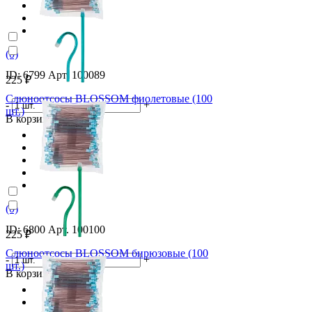
(0)
ID: 6799 Арт. 100089
225 ₽
Слюноотсосы BLOSSOM фиолетовые (100
-
+
шт.)
В корзину
(0)
ID: 6800 Арт. 100100
225 ₽
Слюноотсосы BLOSSOM бирюзовые (100
-
+
шт.)
В корзину