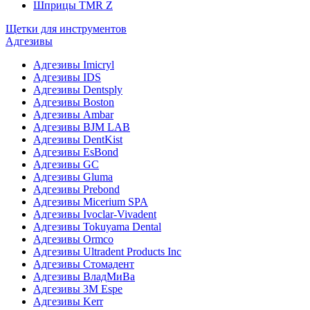
Шприцы TMR Z
Щетки для инструментов
Адгезивы
Адгезивы Imicryl
Адгезивы IDS
Адгезивы Dentsply
Адгезивы Boston
Адгезивы Ambar
Адгезивы BJM LAB
Адгезивы DentKist
Адгезивы EsBond
Адгезивы GC
Адгезивы Gluma
Адгезивы Prebond
Адгезивы Micerium SPA
Адгезивы Ivoclar-Vivadent
Адгезивы Tokuyama Dental
Адгезивы Ormco
Адгезивы Ultradent Products Inc
Адгезивы Стомадент
Адгезивы ВладМиВа
Адгезивы 3M Espe
Адгезивы Kerr