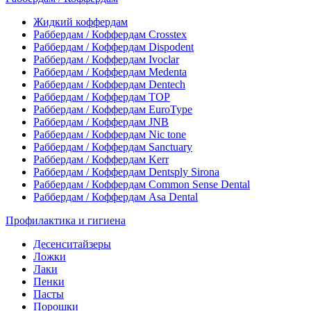
Жидкий коффердам
Раббердам / Коффердам Crosstex
Раббердам / Коффердам Dispodent
Раббердам / Коффердам Ivoclar
Раббердам / Коффердам Medenta
Раббердам / Коффердам Dentech
Раббердам / Коффердам ТОР
Раббердам / Коффердам EuroType
Раббердам / Коффердам JNB
Раббердам / Коффердам Nic tone
Раббердам / Коффердам Sanctuary
Раббердам / Коффердам Kerr
Раббердам / Коффердам Dentsply Sirona
Раббердам / Коффердам Common Sense Dental
Раббердам / Коффердам Asa Dental
Профилактика и гигиена
Десенситайзеры
Ложки
Лаки
Пенки
Пасты
Порошки