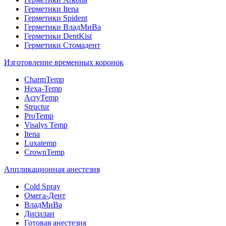
Герметики Itena
Герметики Spident
Герметики ВладМиВа
Герметики DentKist
Герметики Стомадент
Изготовление временных коронок
CharmTemp
Hexa-Temp
AcryTemp
Structur
ProTemp
Visalys Temp
Itena
Luxatemp
CrownTemp
Аппликационная анестезия
Cold Spray
Омега-Дент
ВладМиВа
Дисилан
Готовая анестезия