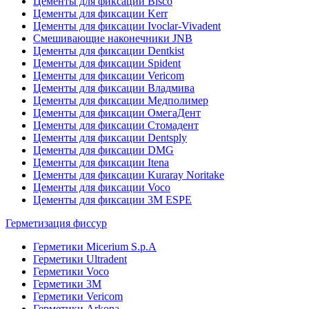
Цементы для фиксации Bisco
Цементы для фиксации Kerr
Цементы для фиксации Ivoclar-Vivadent
Смешивающие наконечники JNB
Цементы для фиксации Dentkist
Цементы для фиксации Spident
Цементы для фиксации Vericom
Цементы для фиксации Владмива
Цементы для фиксации Медполимер
Цементы для фиксации ОмегаДент
Цементы для фиксации Стомадент
Цементы для фиксации Dentsply
Цементы для фиксации DMG
Цементы для фиксации Itena
Цементы для фиксации Kuraray Noritake
Цементы для фиксации Voco
Цементы для фиксации 3M ESPE
Герметизация фиссур
Герметики Micerium S.p.A
Герметики Ultradent
Герметики Voco
Герметики 3M
Герметики Vericom
Герметики Arkona