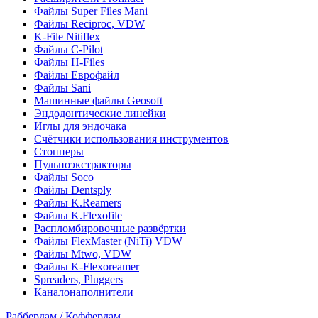
Файлы Super Files Mani
Файлы Reciproc, VDW
K-File Nitiflex
Файлы C-Pilot
Файлы H-Files
Файлы Еврофайл
Файлы Sani
Машинные файлы Geosoft
Эндодонтические линейки
Иглы для эндочака
Счётчики использования инструментов
Стопперы
Пульпоэкстракторы
Файлы Soco
Файлы Dentsply
Файлы K.Reamers
Файлы K.Flexofile
Распломбировочные развёртки
Файлы FlexMaster (NiTi) VDW
Файлы Mtwo, VDW
Файлы K-Flexoreamer
Spreaders, Pluggers
Каналонаполнители
Раббердам / Коффердам