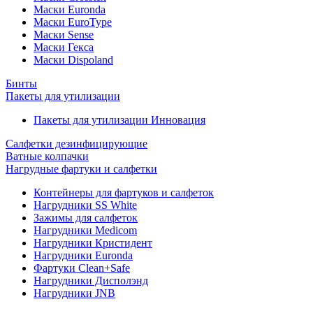
Маски Euronda
Маски EuroType
Маски Sense
Маски Гекса
Маски Dispoland
Бинты
Пакеты для утилизации
Пакеты для утилизации Инновация
Салфетки дезинфицирующие
Ватные колпачки
Нагрудные фартуки и салфетки
Контейнеры для фартуков и салфеток
Нагрудники SS White
Зажимы для салфеток
Нагрудники Medicom
Нагрудники Кристидент
Нагрудники Euronda
Фартуки Clean+Safe
Нагрудники Дисполэнд
Нагрудники JNB