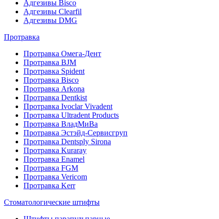
Адгезивы Bisco
Адгезивы Clearfil
Адгезивы DMG
Протравка
Протравка Омега-Дент
Протравка BJM
Протравка Spident
Протравка Bisco
Протравка Arkona
Протравка Dentkist
Протравка Ivoclar Vivadent
Протравка Ultradent Products
Протравка ВладМиВа
Протравка Эстэйд-Сервисгруп
Протравка Dentsply Sirona
Протравка Kuraray
Протравка Enamel
Протравка FGM
Протравка Vericom
Протравка Kerr
Стоматологические штифты
Штифты парапульпарные