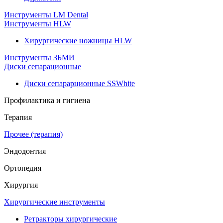
Инструменты LM Dental
Инструменты HLW
Хирургические ножницы HLW
Инструменты ЗБМИ
Диски сепарационные
Диски сепарарционные SSWhite
Профилактика и гигиена
Терапия
Прочее (терапия)
Эндодонтия
Ортопедия
Хирургия
Хирургические инструменты
Ретракторы хирургические