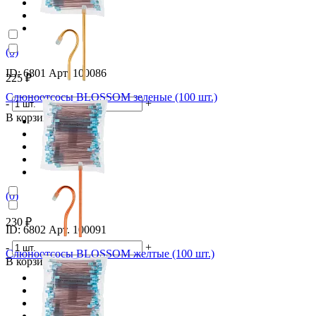
(0)
ID: 6801 Арт. 100086
225 ₽
Слюноотсосы BLOSSOM зеленые (100 шт.)
-
+
В корзину
(0)
230 ₽
ID: 6802 Арт. 100091
-
+
Слюноотсосы BLOSSOM желтые (100 шт.)
В корзину