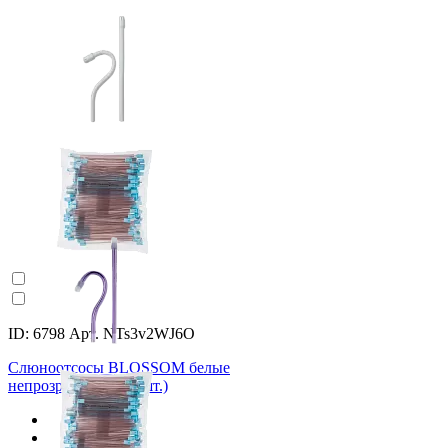
ID: 6798 Арт. NTs3v2WJ6O
Слюноотсосы BLOSSOM белые
непрозрачные (100 шт.)