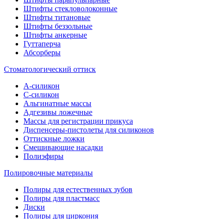
Штифты стекловолоконные
Штифты титановые
Штифты беззольные
Штифты анкерные
Гуттаперча
Абсорберы
Стоматологический оттиск
А-силикон
C-силикон
Альгинатные массы
Адгезивы ложечные
Массы для регистрации прикуса
Диспенсеры-пистолеты для силиконов
Оттискные ложки
Смешивающие насадки
Полиэфиры
Полировочные материалы
Полиры для естественных зубов
Полиры для пластмасс
Диски
Полиры для циркония