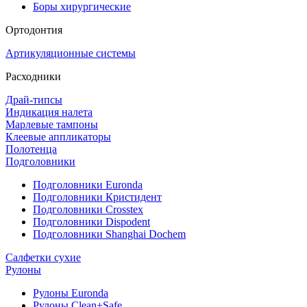
Боры хирургические
Ортодонтия
Артикуляционные системы
Расходники
Драй-типсы
Индикация налета
Марлевые тампоны
Клеевые аппликаторы
Полотенца
Подголовники
Подголовники Euronda
Подголовники Кристидент
Подголовники Crosstex
Подголовники Dispodent
Подголовники Shanghai Dochem
Салфетки сухие
Рулоны
Рулоны Euronda
Рулоны Clean+Safe