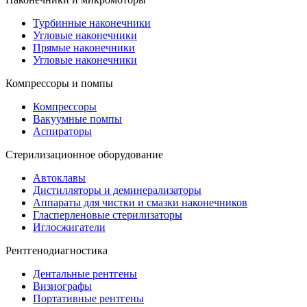
Турбинные наконечники
Угловые наконечники
Прямые наконечники
Угловые наконечники
Компрессоры и помпы
Компрессоры
Вакуумные помпы
Аспираторы
Стерилизационное оборудование
Автоклавы
Дистилляторы и деминерализаторы
Аппараты для чистки и смазки наконечников
Гласперленовые стерилизаторы
Иглосжигатели
Рентгенодиагностика
Дентальные рентгены
Визиографы
Портативные рентгены