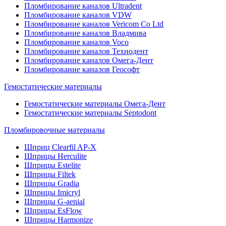
Пломбирование каналов Ultradent
Пломбирование каналов VDW
Пломбирование каналов Vericom Co Ltd
Пломбирование каналов Владмива
Пломбирование каналов Voco
Пломбирование каналов Технодент
Пломбирование каналов Омега-Дент
Пломбирование каналов Геософт
Гемостатические материалы
Гемостатические материалы Омега-Дент
Гемостатические материалы Septodont
Пломбировочные материалы
Шприц Clearfil AP-X
Шприцы Herculite
Шприцы Estelite
Шприцы Filtek
Шприцы Gradia
Шприцы Imicryl
Шприцы G-aenial
Шприцы EsFlow
Шприцы Harmonize