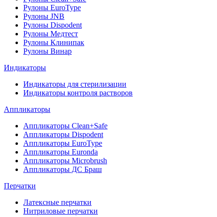
Рулоны EuroType
Рулоны JNB
Рулоны Dispodent
Рулоны Медтест
Рулоны Клинипак
Рулоны Винар
Индикаторы
Индикаторы для стерилизации
Индикаторы контроля растворов
Аппликаторы
Аппликаторы Clean+Safe
Аппликаторы Dispodent
Аппликаторы EuroType
Аппликаторы Euronda
Аппликаторы Microbrush
Аппликаторы ДС Браш
Перчатки
Латексные перчатки
Нитриловые перчатки