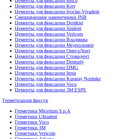
Цементы для фиксации Bisco
Цементы для фиксации Kerr
Цементы для фиксации Ivoclar-Vivadent
Смешивающие наконечники JNB
Цементы для фиксации Dentkist
Цементы для фиксации Spident
Цементы для фиксации Vericom
Цементы для фиксации Владмива
Цементы для фиксации Медполимер
Цементы для фиксации ОмегаДент
Цементы для фиксации Стомадент
Цементы для фиксации Dentsply
Цементы для фиксации DMG
Цементы для фиксации Itena
Цементы для фиксации Kuraray Noritake
Цементы для фиксации Voco
Цементы для фиксации 3M ESPE
Герметизация фиссур
Герметики Micerium S.p.A
Герметики Ultradent
Герметики Voco
Герметики 3M
Герметики Vericom
Герметики Arkona