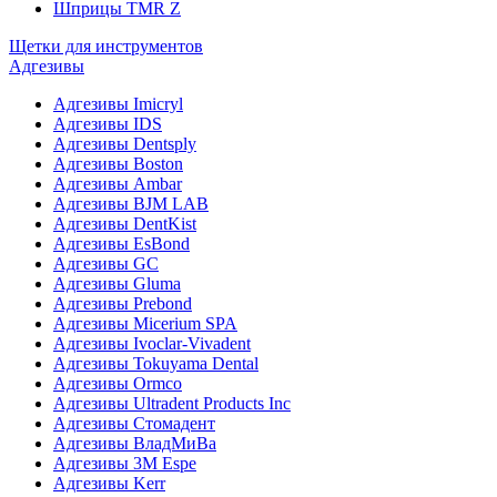
Шприцы TMR Z
Щетки для инструментов
Адгезивы
Адгезивы Imicryl
Адгезивы IDS
Адгезивы Dentsply
Адгезивы Boston
Адгезивы Ambar
Адгезивы BJM LAB
Адгезивы DentKist
Адгезивы EsBond
Адгезивы GC
Адгезивы Gluma
Адгезивы Prebond
Адгезивы Micerium SPA
Адгезивы Ivoclar-Vivadent
Адгезивы Tokuyama Dental
Адгезивы Ormco
Адгезивы Ultradent Products Inc
Адгезивы Стомадент
Адгезивы ВладМиВа
Адгезивы 3M Espe
Адгезивы Kerr