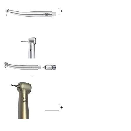
10 900 ₽
-
+
В корзину
ID: 1419 Арт. L-M4 M3
Набор наконечников М3
(0)
22 800 ₽
-
+
В корзину
ID: 1418 Арт. M-M4 J4