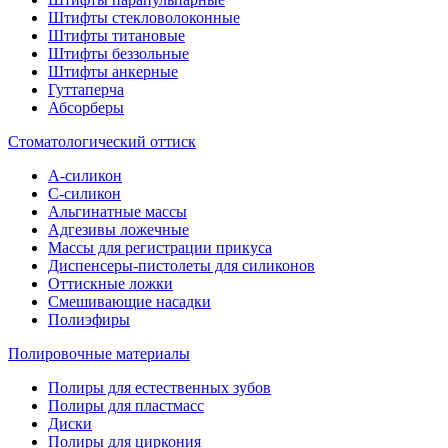
Штифты стекловолоконные
Штифты титановые
Штифты беззольные
Штифты анкерные
Гуттаперча
Абсорберы
Стоматологический оттиск
А-силикон
C-силикон
Альгинатные массы
Адгезивы ложечные
Массы для регистрации прикуса
Диспенсеры-пистолеты для силиконов
Оттискные ложки
Смешивающие насадки
Полиэфиры
Полировочные материалы
Полиры для естественных зубов
Полиры для пластмасс
Диски
Полиры для циркония