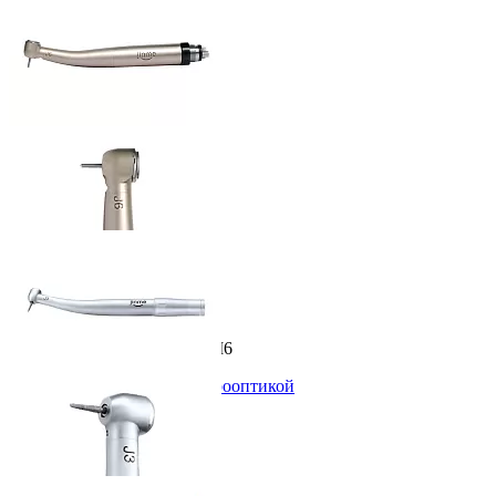
ID: 1426 Арт. TUQL-J6-K-M6
Наконечник Jinme J6 с фиброоптикой