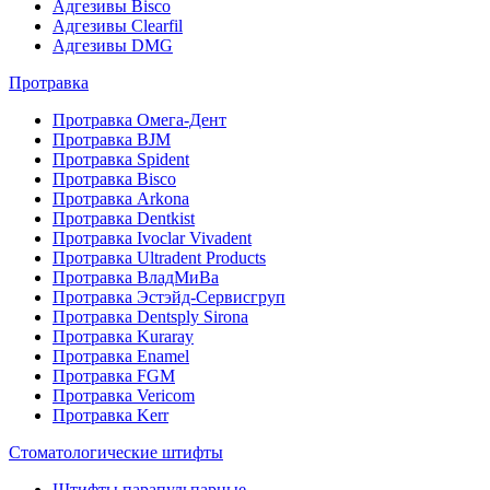
Адгезивы Bisco
Адгезивы Clearfil
Адгезивы DMG
Протравка
Протравка Омега-Дент
Протравка BJM
Протравка Spident
Протравка Bisco
Протравка Arkona
Протравка Dentkist
Протравка Ivoclar Vivadent
Протравка Ultradent Products
Протравка ВладМиВа
Протравка Эстэйд-Сервисгруп
Протравка Dentsply Sirona
Протравка Kuraray
Протравка Enamel
Протравка FGM
Протравка Vericom
Протравка Kerr
Стоматологические штифты
Штифты парапульпарные