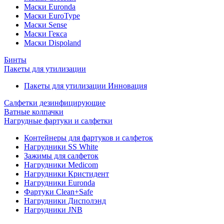
Маски Euronda
Маски EuroType
Маски Sense
Маски Гекса
Маски Dispoland
Бинты
Пакеты для утилизации
Пакеты для утилизации Инновация
Салфетки дезинфицирующие
Ватные колпачки
Нагрудные фартуки и салфетки
Контейнеры для фартуков и салфеток
Нагрудники SS White
Зажимы для салфеток
Нагрудники Medicom
Нагрудники Кристидент
Нагрудники Euronda
Фартуки Clean+Safe
Нагрудники Дисполэнд
Нагрудники JNB