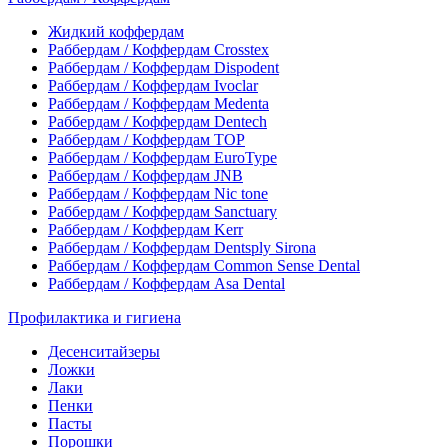
Жидкий коффердам
Раббердам / Коффердам Crosstex
Раббердам / Коффердам Dispodent
Раббердам / Коффердам Ivoclar
Раббердам / Коффердам Medenta
Раббердам / Коффердам Dentech
Раббердам / Коффердам ТОР
Раббердам / Коффердам EuroType
Раббердам / Коффердам JNB
Раббердам / Коффердам Nic tone
Раббердам / Коффердам Sanctuary
Раббердам / Коффердам Kerr
Раббердам / Коффердам Dentsply Sirona
Раббердам / Коффердам Common Sense Dental
Раббердам / Коффердам Asa Dental
Профилактика и гигиена
Десенситайзеры
Ложки
Лаки
Пенки
Пасты
Порошки