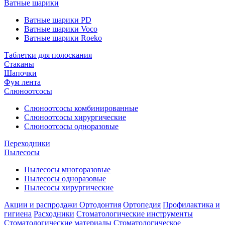
Ватные шарики
Ватные шарики PD
Ватные шарики Voco
Ватные шарики Roeko
Таблетки для полоскания
Стаканы
Шапочки
Фум лента
Слюноотсосы
Слюноотсосы комбинированные
Слюноотсосы хирургические
Слюноотсосы одноразовые
Переходники
Пылесосы
Пылесосы многоразовые
Пылесосы одноразовые
Пылесосы хирургические
Акции и распродажи
Ортодонтия
Ортопедия
Профилактика и
гигиена
Расходники
Стоматологические инструменты
Стоматологические материалы
Стоматологическое