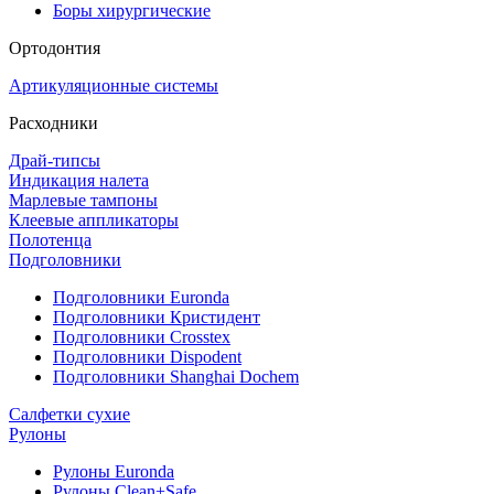
Боры хирургические
Ортодонтия
Артикуляционные системы
Расходники
Драй-типсы
Индикация налета
Марлевые тампоны
Клеевые аппликаторы
Полотенца
Подголовники
Подголовники Euronda
Подголовники Кристидент
Подголовники Crosstex
Подголовники Dispodent
Подголовники Shanghai Dochem
Салфетки сухие
Рулоны
Рулоны Euronda
Рулоны Clean+Safe