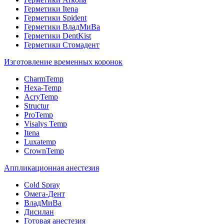
Герметики Itena
Герметики Spident
Герметики ВладМиВа
Герметики DentKist
Герметики Стомадент
Изготовление временных коронок
CharmTemp
Hexa-Temp
AcryTemp
Structur
ProTemp
Visalys Temp
Itena
Luxatemp
CrownTemp
Аппликационная анестезия
Cold Spray
Омега-Дент
ВладМиВа
Дисилан
Готовая анестезия