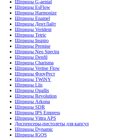
Шприцы G-aenial
Шприцы EsFlow
Шприцы Harmonize
Шприцы Enamel
Шприцы ДентЛайт
Шприцы Verident
Шприцы Tetric
Шприцы Inspiro
Шприцы Premise
Шприцы Neo Spectra
Шприцы Denfil
Шприцы Charisma
Шприцы Vertise Flow
Шприцы ФлоуРест
Шприцы TWiNY
Шприцы Llis
Шприцы Opallis
Шприцы Revolution
Шприцы Arkona
Шприцы SDR
Шприцы IPS Empress
Шприцы Vittra APS
Диспенсеры-пистолеты для капсул
Шприцы Dynamic
Шприцы IGOS