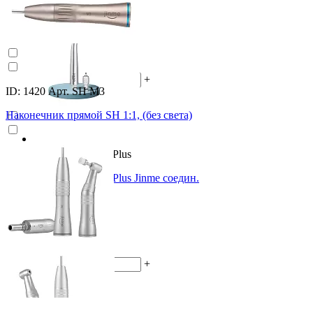
(0)
8 100 ₽
-
+
ID: 1420 Арт. SH M3
В корзину
Наконечник прямой SH 1:1, (без света)
ID: 1421 Арт. S-M4 J3 Plus
Наконечник J3 Hunan Plus Jinme соедин.
Midwest M4
(0)
8 580 ₽
-
+
В корзину
(0)