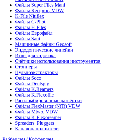
Файлы Super Files Mani
Файлы Reciproc, VDW
K-File Nitiflex
Файлы C-Pilot
Файлы H-Files
Файлы Еврофайл
Файлы Sani
Машинные файлы Geosoft
Эндодонтические линейки
Иглы для эндочака
Счётчики использования инструментов
Стопперы
Пульпоэкстракторы
Файлы Soco
Файлы Dentsply
Файлы K.Reamers
Файлы K.Flexofile
Распломбировочные развёртки
Файлы FlexMaster (NiTi) VDW
Файлы Mtwo, VDW
Файлы K-Flexoreamer
Spreaders, Pluggers
Каналонаполнители
Раббердам / Коффердам