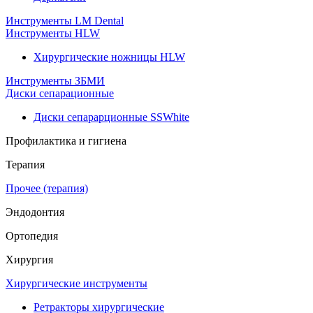
Инструменты LM Dental
Инструменты HLW
Хирургические ножницы HLW
Инструменты ЗБМИ
Диски сепарационные
Диски сепарарционные SSWhite
Профилактика и гигиена
Терапия
Прочее (терапия)
Эндодонтия
Ортопедия
Хирургия
Хирургические инструменты
Ретракторы хирургические