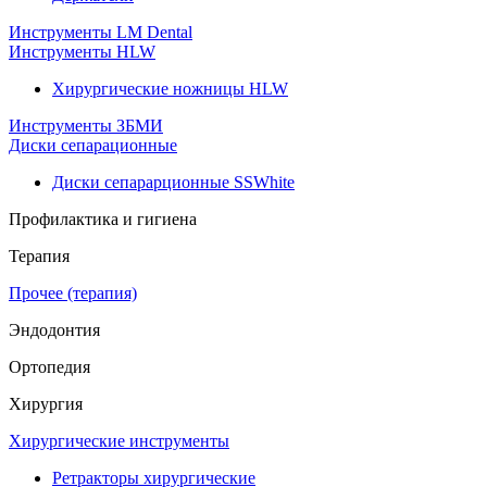
Инструменты LM Dental
Инструменты HLW
Хирургические ножницы HLW
Инструменты ЗБМИ
Диски сепарационные
Диски сепарарционные SSWhite
Профилактика и гигиена
Терапия
Прочее (терапия)
Эндодонтия
Ортопедия
Хирургия
Хирургические инструменты
Ретракторы хирургические