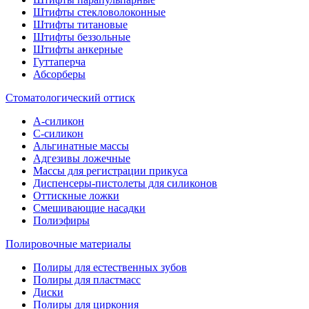
Штифты стекловолоконные
Штифты титановые
Штифты беззольные
Штифты анкерные
Гуттаперча
Абсорберы
Стоматологический оттиск
А-силикон
C-силикон
Альгинатные массы
Адгезивы ложечные
Массы для регистрации прикуса
Диспенсеры-пистолеты для силиконов
Оттискные ложки
Смешивающие насадки
Полиэфиры
Полировочные материалы
Полиры для естественных зубов
Полиры для пластмасс
Диски
Полиры для циркония