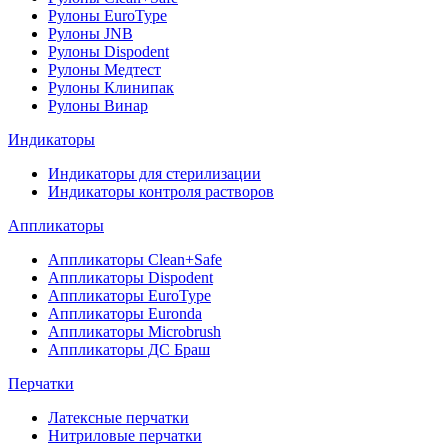
Рулоны EuroType
Рулоны JNB
Рулоны Dispodent
Рулоны Медтест
Рулоны Клинипак
Рулоны Винар
Индикаторы
Индикаторы для стерилизации
Индикаторы контроля растворов
Аппликаторы
Аппликаторы Clean+Safe
Аппликаторы Dispodent
Аппликаторы EuroType
Аппликаторы Euronda
Аппликаторы Microbrush
Аппликаторы ДС Браш
Перчатки
Латексные перчатки
Нитриловые перчатки