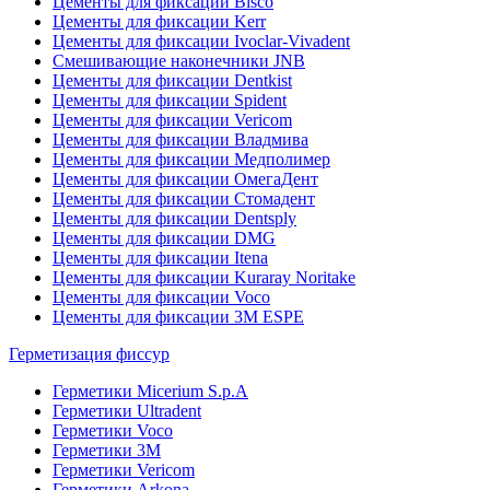
Цементы для фиксации Bisco
Цементы для фиксации Kerr
Цементы для фиксации Ivoclar-Vivadent
Смешивающие наконечники JNB
Цементы для фиксации Dentkist
Цементы для фиксации Spident
Цементы для фиксации Vericom
Цементы для фиксации Владмива
Цементы для фиксации Медполимер
Цементы для фиксации ОмегаДент
Цементы для фиксации Стомадент
Цементы для фиксации Dentsply
Цементы для фиксации DMG
Цементы для фиксации Itena
Цементы для фиксации Kuraray Noritake
Цементы для фиксации Voco
Цементы для фиксации 3M ESPE
Герметизация фиссур
Герметики Micerium S.p.A
Герметики Ultradent
Герметики Voco
Герметики 3M
Герметики Vericom
Герметики Arkona