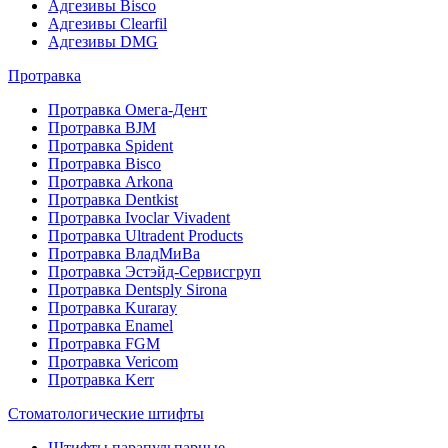
Адгезивы Bisco
Адгезивы Clearfil
Адгезивы DMG
Протравка
Протравка Омега-Дент
Протравка BJM
Протравка Spident
Протравка Bisco
Протравка Arkona
Протравка Dentkist
Протравка Ivoclar Vivadent
Протравка Ultradent Products
Протравка ВладМиВа
Протравка Эстэйд-Сервисгруп
Протравка Dentsply Sirona
Протравка Kuraray
Протравка Enamel
Протравка FGM
Протравка Vericom
Протравка Kerr
Стоматологические штифты
Штифты парапульпарные