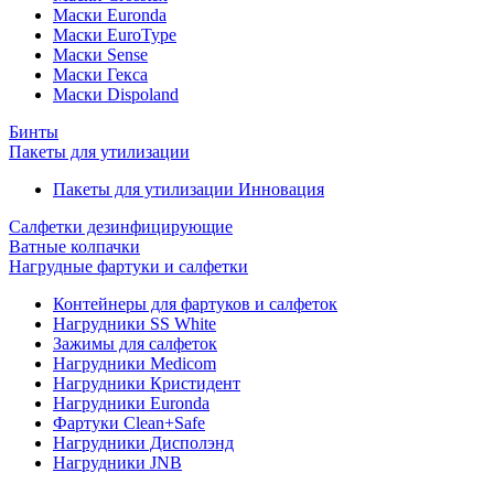
Маски Euronda
Маски EuroType
Маски Sense
Маски Гекса
Маски Dispoland
Бинты
Пакеты для утилизации
Пакеты для утилизации Инновация
Салфетки дезинфицирующие
Ватные колпачки
Нагрудные фартуки и салфетки
Контейнеры для фартуков и салфеток
Нагрудники SS White
Зажимы для салфеток
Нагрудники Medicom
Нагрудники Кристидент
Нагрудники Euronda
Фартуки Clean+Safe
Нагрудники Дисполэнд
Нагрудники JNB