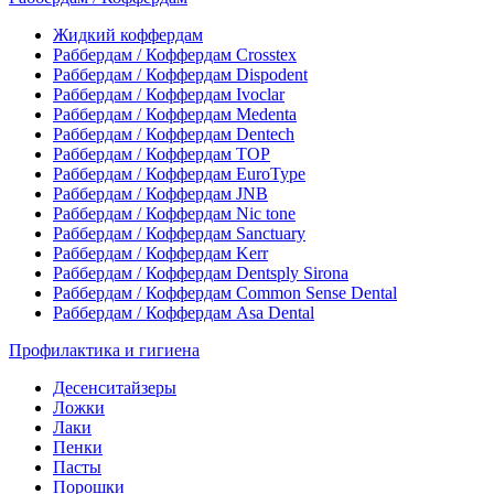
Жидкий коффердам
Раббердам / Коффердам Crosstex
Раббердам / Коффердам Dispodent
Раббердам / Коффердам Ivoclar
Раббердам / Коффердам Medenta
Раббердам / Коффердам Dentech
Раббердам / Коффердам ТОР
Раббердам / Коффердам EuroType
Раббердам / Коффердам JNB
Раббердам / Коффердам Nic tone
Раббердам / Коффердам Sanctuary
Раббердам / Коффердам Kerr
Раббердам / Коффердам Dentsply Sirona
Раббердам / Коффердам Common Sense Dental
Раббердам / Коффердам Asa Dental
Профилактика и гигиена
Десенситайзеры
Ложки
Лаки
Пенки
Пасты
Порошки