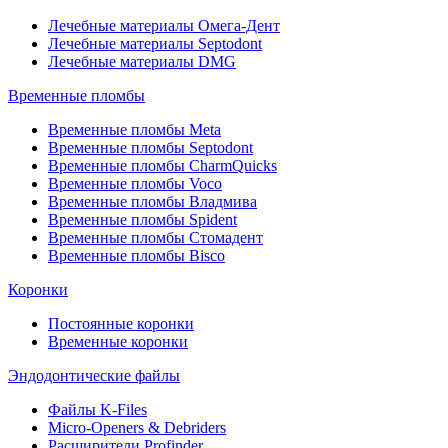
Лечебные материалы Омега-Дент
Лечебные материалы Septodont
Лечебные материалы DMG
Временные пломбы
Временные пломбы Meta
Временные пломбы Septodont
Временные пломбы CharmQuicks
Временные пломбы Voco
Временные пломбы Владмива
Временные пломбы Spident
Временные пломбы Стомадент
Временные пломбы Bisco
Коронки
Постоянные коронки
Временные коронки
Эндодонтические файлы
Файлы K-Files
Micro-Openers & Debriders
Расширители Profinder