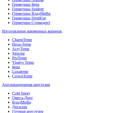
Герметики Itena
Герметики Spident
Герметики ВладМиВа
Герметики DentKist
Герметики Стомадент
Изготовление временных коронок
CharmTemp
Hexa-Temp
AcryTemp
Structur
ProTemp
Visalys Temp
Itena
Luxatemp
CrownTemp
Аппликационная анестезия
Cold Spray
Омега-Дент
ВладМиВа
Дисилан
Готовая анестезия