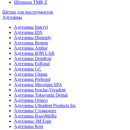
Шприцы TMR Z
Щетки для инструментов
Адгезивы
Адгезивы Imicryl
Адгезивы IDS
Адгезивы Dentsply
Адгезивы Boston
Адгезивы Ambar
Адгезивы BJM LAB
Адгезивы DentKist
Адгезивы EsBond
Адгезивы GC
Адгезивы Gluma
Адгезивы Prebond
Адгезивы Micerium SPA
Адгезивы Ivoclar-Vivadent
Адгезивы Tokuyama Dental
Адгезивы Ormco
Адгезивы Ultradent Products Inc
Адгезивы Стомадент
Адгезивы ВладМиВа
Адгезивы 3M Espe
Адгезивы Kerr