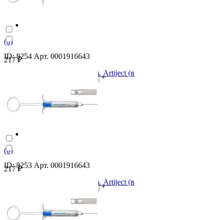
(0)
ID: 8254 Арт. 0001916643
217 ₽
Скандинибса игла 0,3х25мм. Artiject (в
-
+
одноразовом шприце)
В корзину
(0)
ID: 8253 Арт. 0001916643
217 ₽
Скандинибса игла 0,3х35мм. Artiject (в
-
+
одноразовом шприце)
В корзину