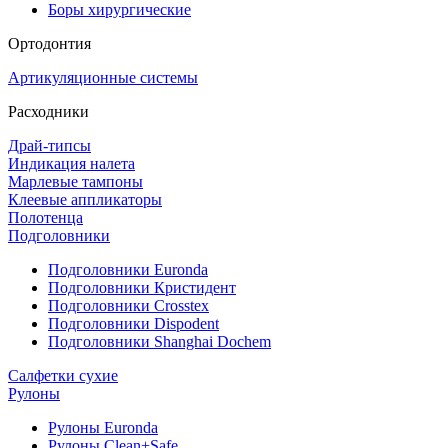
Боры хирургические
Ортодонтия
Артикуляционные системы
Расходники
Драй-типсы
Индикация налета
Марлевые тампоны
Клеевые аппликаторы
Полотенца
Подголовники
Подголовники Euronda
Подголовники Кристидент
Подголовники Crosstex
Подголовники Dispodent
Подголовники Shanghai Dochem
Салфетки сухие
Рулоны
Рулоны Euronda
Рулоны Clean+Safe