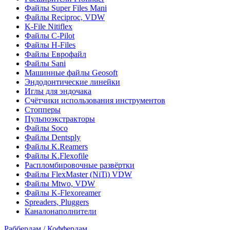
Файлы Super Files Mani
Файлы Reciproc, VDW
K-File Nitiflex
Файлы C-Pilot
Файлы H-Files
Файлы Еврофайл
Файлы Sani
Машинные файлы Geosoft
Эндодонтические линейки
Иглы для эндочака
Счётчики использования инструментов
Стопперы
Пульпоэкстракторы
Файлы Soco
Файлы Dentsply
Файлы K.Reamers
Файлы K.Flexofile
Распломбировочные развёртки
Файлы FlexMaster (NiTi) VDW
Файлы Mtwo, VDW
Файлы K-Flexoreamer
Spreaders, Pluggers
Каналонаполнители
Раббердам / Коффердам