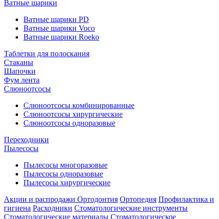
Ватные шарики
Ватные шарики PD
Ватные шарики Voco
Ватные шарики Roeko
Таблетки для полоскания
Стаканы
Шапочки
Фум лента
Слюноотсосы
Слюноотсосы комбинированные
Слюноотсосы хирургические
Слюноотсосы одноразовые
Переходники
Пылесосы
Пылесосы многоразовые
Пылесосы одноразовые
Пылесосы хирургические
Акции и распродажи
Ортодонтия
Ортопедия
Профилактика и
гигиена
Расходники
Стоматологические инструменты
Стоматологические материалы
Стоматологическое