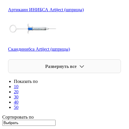
Артикаин ИНИБСА Artiject (шприцы)
Скандинибса Artiject (шприцы)
Развернуть все
Показать по
10
20
30
40
50
Сортировать по