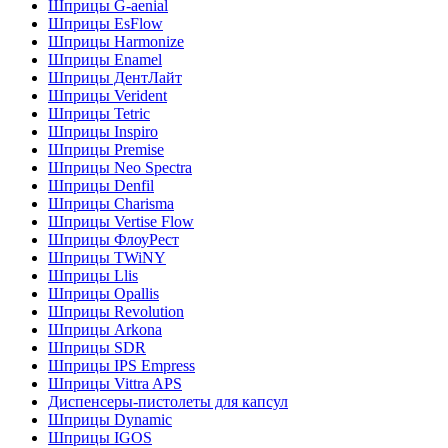
Шприцы G-aenial
Шприцы EsFlow
Шприцы Harmonize
Шприцы Enamel
Шприцы ДентЛайт
Шприцы Verident
Шприцы Tetric
Шприцы Inspiro
Шприцы Premise
Шприцы Neo Spectra
Шприцы Denfil
Шприцы Charisma
Шприцы Vertise Flow
Шприцы ФлоуРест
Шприцы TWiNY
Шприцы Llis
Шприцы Opallis
Шприцы Revolution
Шприцы Arkona
Шприцы SDR
Шприцы IPS Empress
Шприцы Vittra APS
Диспенсеры-пистолеты для капсул
Шприцы Dynamic
Шприцы IGOS