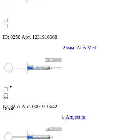
ID: 8256 Арт. 1231916068
Ораблок 1:100 000 игла 0,3х25мм. Aers Med
(в одноразовом шприце)
(0)
ID: 8255 Арт. 0001916642
185 ₽
Скандинибса игла 0,3х16мм. Artiject (в
-
+
одноразовом шприце)
В корзину