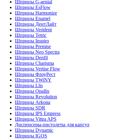
Шприцы G-aenial
Шприцы EsFlow
Шприцы Harmonize
Шприцы Enamel
Шприцы ДентЛайт
Шприцы Verident
Шприцы Tetric
Шприцы Inspiro
Шприцы Premise
Шприцы Neo Spectra
Шприцы Denfil
Шприцы Charisma
Шприцы Vertise Flow
Шприцы ФлоуРест
Шприцы TWiNY
Шприцы Llis
Шприцы Opallis
Шприцы Revolution
Шприцы Arkona
Шприцы SDR
Шприцы IPS Empress
Шприцы Vittra APS
Диспенсеры-пистолеты для капсул
Шприцы Dynamic
Шприцы IGOS