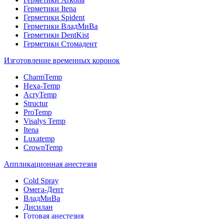
Герметики Itena
Герметики Spident
Герметики ВладМиВа
Герметики DentKist
Герметики Стомадент
Изготовление временных коронок
CharmTemp
Hexa-Temp
AcryTemp
Structur
ProTemp
Visalys Temp
Itena
Luxatemp
CrownTemp
Аппликационная анестезия
Cold Spray
Омега-Дент
ВладМиВа
Дисилан
Готовая анестезия