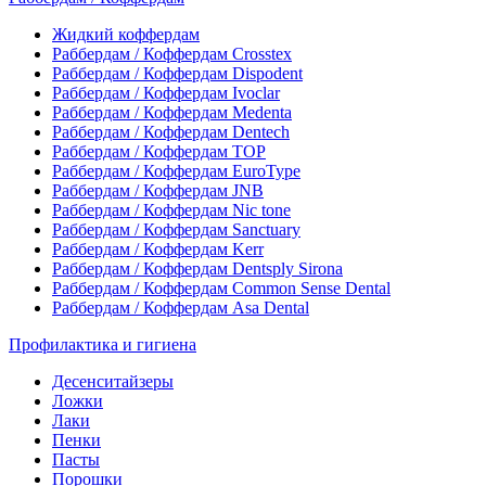
Жидкий коффердам
Раббердам / Коффердам Crosstex
Раббердам / Коффердам Dispodent
Раббердам / Коффердам Ivoclar
Раббердам / Коффердам Medenta
Раббердам / Коффердам Dentech
Раббердам / Коффердам ТОР
Раббердам / Коффердам EuroType
Раббердам / Коффердам JNB
Раббердам / Коффердам Nic tone
Раббердам / Коффердам Sanctuary
Раббердам / Коффердам Kerr
Раббердам / Коффердам Dentsply Sirona
Раббердам / Коффердам Common Sense Dental
Раббердам / Коффердам Asa Dental
Профилактика и гигиена
Десенситайзеры
Ложки
Лаки
Пенки
Пасты
Порошки