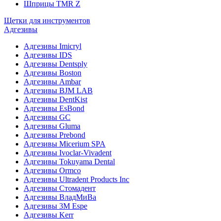
Шприцы TMR Z
Щетки для инструментов
Адгезивы
Адгезивы Imicryl
Адгезивы IDS
Адгезивы Dentsply
Адгезивы Boston
Адгезивы Ambar
Адгезивы BJM LAB
Адгезивы DentKist
Адгезивы EsBond
Адгезивы GC
Адгезивы Gluma
Адгезивы Prebond
Адгезивы Micerium SPA
Адгезивы Ivoclar-Vivadent
Адгезивы Tokuyama Dental
Адгезивы Ormco
Адгезивы Ultradent Products Inc
Адгезивы Стомадент
Адгезивы ВладМиВа
Адгезивы 3M Espe
Адгезивы Kerr