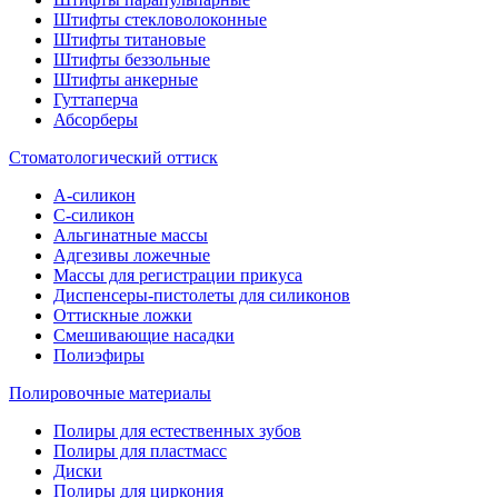
Штифты стекловолоконные
Штифты титановые
Штифты беззольные
Штифты анкерные
Гуттаперча
Абсорберы
Стоматологический оттиск
А-силикон
C-силикон
Альгинатные массы
Адгезивы ложечные
Массы для регистрации прикуса
Диспенсеры-пистолеты для силиконов
Оттискные ложки
Смешивающие насадки
Полиэфиры
Полировочные материалы
Полиры для естественных зубов
Полиры для пластмасс
Диски
Полиры для циркония