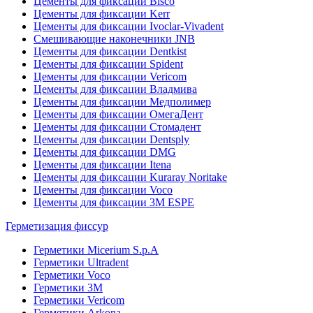
Цементы для фиксации Bisco
Цементы для фиксации Kerr
Цементы для фиксации Ivoclar-Vivadent
Смешивающие наконечники JNB
Цементы для фиксации Dentkist
Цементы для фиксации Spident
Цементы для фиксации Vericom
Цементы для фиксации Владмива
Цементы для фиксации Медполимер
Цементы для фиксации ОмегаДент
Цементы для фиксации Стомадент
Цементы для фиксации Dentsply
Цементы для фиксации DMG
Цементы для фиксации Itena
Цементы для фиксации Kuraray Noritake
Цементы для фиксации Voco
Цементы для фиксации 3M ESPE
Герметизация фиссур
Герметики Micerium S.p.A
Герметики Ultradent
Герметики Voco
Герметики 3M
Герметики Vericom
Герметики Arkona