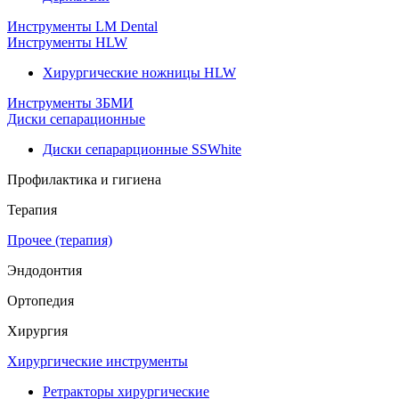
Инструменты LM Dental
Инструменты HLW
Хирургические ножницы HLW
Инструменты ЗБМИ
Диски сепарационные
Диски сепарарционные SSWhite
Профилактика и гигиена
Терапия
Прочее (терапия)
Эндодонтия
Ортопедия
Хирургия
Хирургические инструменты
Ретракторы хирургические