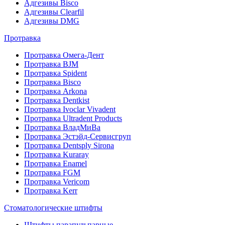
Адгезивы Bisco
Адгезивы Clearfil
Адгезивы DMG
Протравка
Протравка Омега-Дент
Протравка BJM
Протравка Spident
Протравка Bisco
Протравка Arkona
Протравка Dentkist
Протравка Ivoclar Vivadent
Протравка Ultradent Products
Протравка ВладМиВа
Протравка Эстэйд-Сервисгруп
Протравка Dentsply Sirona
Протравка Kuraray
Протравка Enamel
Протравка FGM
Протравка Vericom
Протравка Kerr
Стоматологические штифты
Штифты парапульпарные