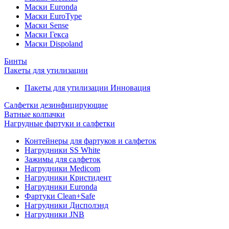
Маски Euronda
Маски EuroType
Маски Sense
Маски Гекса
Маски Dispoland
Бинты
Пакеты для утилизации
Пакеты для утилизации Инновация
Салфетки дезинфицирующие
Ватные колпачки
Нагрудные фартуки и салфетки
Контейнеры для фартуков и салфеток
Нагрудники SS White
Зажимы для салфеток
Нагрудники Medicom
Нагрудники Кристидент
Нагрудники Euronda
Фартуки Clean+Safe
Нагрудники Дисполэнд
Нагрудники JNB