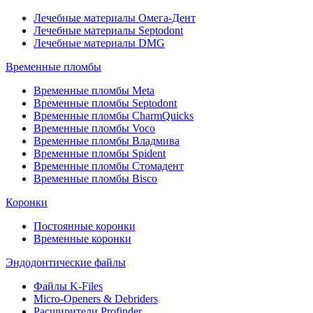
Лечебные материалы Омега-Дент
Лечебные материалы Septodont
Лечебные материалы DMG
Временные пломбы
Временные пломбы Meta
Временные пломбы Septodont
Временные пломбы CharmQuicks
Временные пломбы Voco
Временные пломбы Владмива
Временные пломбы Spident
Временные пломбы Стомадент
Временные пломбы Bisco
Коронки
Постоянные коронки
Временные коронки
Эндодонтические файлы
Файлы K-Files
Micro-Openers & Debriders
Расширители Profinder