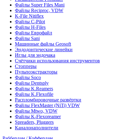
Файлы Super Files Mani
Файлы Reciproc, VDW
K-File Nitiflex
Файлы C-Pilot
Файлы H-Files
Файлы Еврофайл
Файлы Sani
Машинные файлы Geosoft
Эндодонтические линейки
Иглы для эндочака
Счётчики использования инструментов
Стопперы
Пульпоэкстракторы
Файлы Soco
Файлы Dentsply
Файлы K.Reamers
Файлы K.Flexofile
Распломбировочные развёртки
Файлы FlexMaster (NiTi) VDW
Файлы Mtwo, VDW
Файлы K-Flexoreamer
Spreaders, Pluggers
Каналонаполнители
Раббердам / Коффердам