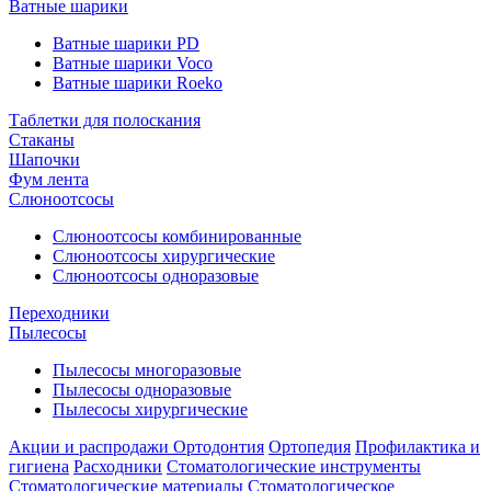
Ватные шарики
Ватные шарики PD
Ватные шарики Voco
Ватные шарики Roeko
Таблетки для полоскания
Стаканы
Шапочки
Фум лента
Слюноотсосы
Слюноотсосы комбинированные
Слюноотсосы хирургические
Слюноотсосы одноразовые
Переходники
Пылесосы
Пылесосы многоразовые
Пылесосы одноразовые
Пылесосы хирургические
Акции и распродажи
Ортодонтия
Ортопедия
Профилактика и
гигиена
Расходники
Стоматологические инструменты
Стоматологические материалы
Стоматологическое