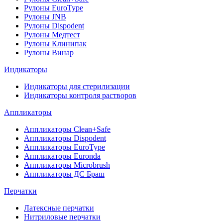
Рулоны EuroType
Рулоны JNB
Рулоны Dispodent
Рулоны Медтест
Рулоны Клинипак
Рулоны Винар
Индикаторы
Индикаторы для стерилизации
Индикаторы контроля растворов
Аппликаторы
Аппликаторы Clean+Safe
Аппликаторы Dispodent
Аппликаторы EuroType
Аппликаторы Euronda
Аппликаторы Microbrush
Аппликаторы ДС Браш
Перчатки
Латексные перчатки
Нитриловые перчатки