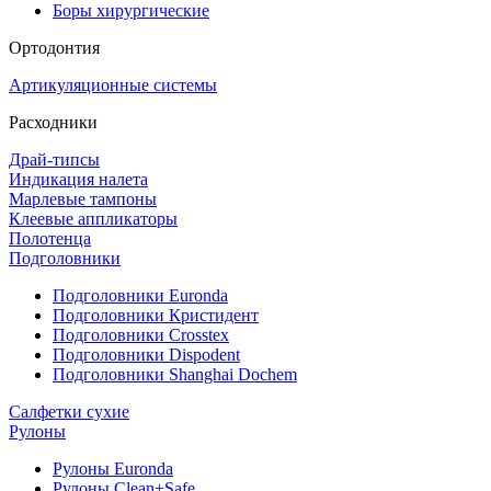
Боры хирургические
Ортодонтия
Артикуляционные системы
Расходники
Драй-типсы
Индикация налета
Марлевые тампоны
Клеевые аппликаторы
Полотенца
Подголовники
Подголовники Euronda
Подголовники Кристидент
Подголовники Crosstex
Подголовники Dispodent
Подголовники Shanghai Dochem
Салфетки сухие
Рулоны
Рулоны Euronda
Рулоны Clean+Safe