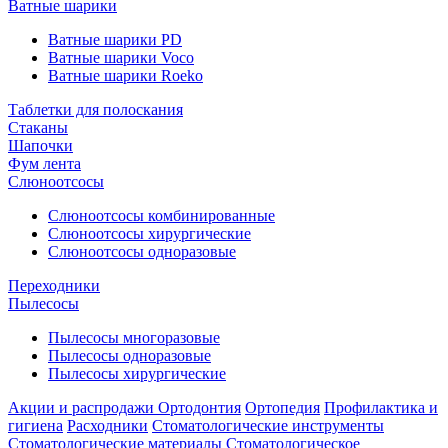
Ватные шарики
Ватные шарики PD
Ватные шарики Voco
Ватные шарики Roeko
Таблетки для полоскания
Стаканы
Шапочки
Фум лента
Слюноотсосы
Слюноотсосы комбинированные
Слюноотсосы хирургические
Слюноотсосы одноразовые
Переходники
Пылесосы
Пылесосы многоразовые
Пылесосы одноразовые
Пылесосы хирургические
Акции и распродажи
Ортодонтия
Ортопедия
Профилактика и
гигиена
Расходники
Стоматологические инструменты
Стоматологические материалы
Стоматологическое