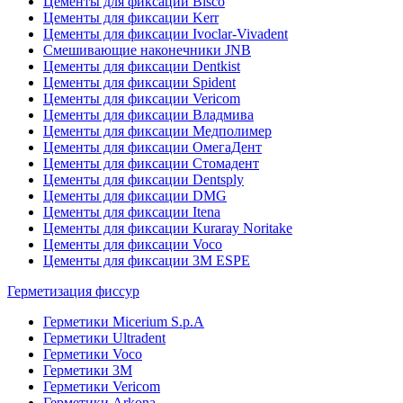
Цементы для фиксации Bisco
Цементы для фиксации Kerr
Цементы для фиксации Ivoclar-Vivadent
Смешивающие наконечники JNB
Цементы для фиксации Dentkist
Цементы для фиксации Spident
Цементы для фиксации Vericom
Цементы для фиксации Владмива
Цементы для фиксации Медполимер
Цементы для фиксации ОмегаДент
Цементы для фиксации Стомадент
Цементы для фиксации Dentsply
Цементы для фиксации DMG
Цементы для фиксации Itena
Цементы для фиксации Kuraray Noritake
Цементы для фиксации Voco
Цементы для фиксации 3M ESPE
Герметизация фиссур
Герметики Micerium S.p.A
Герметики Ultradent
Герметики Voco
Герметики 3M
Герметики Vericom
Герметики Arkona