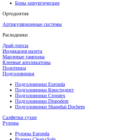
Боры хирургические
Ортодонтия
Артикуляционные системы
Расходники
Драй-типсы
Индикация налета
Марлевые тампоны
Клеевые аппликаторы
Полотенца
Подголовники
Подголовники Euronda
Подголовники Кристидент
Подголовники Crosstex
Подголовники Dispodent
Подголовники Shanghai Dochem
Салфетки сухие
Рулоны
Рулоны Euronda
Рулоны Clean+Safe