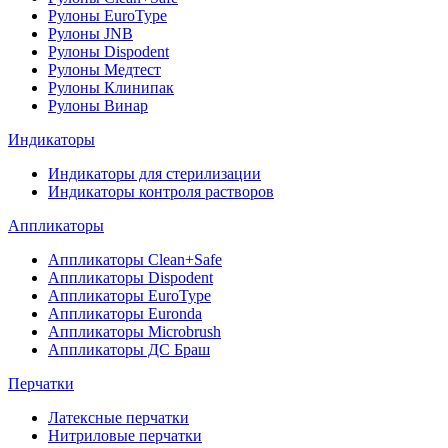
Рулоны EuroType
Рулоны JNB
Рулоны Dispodent
Рулоны Медтест
Рулоны Клинипак
Рулоны Винар
Индикаторы
Индикаторы для стерилизации
Индикаторы контроля растворов
Аппликаторы
Аппликаторы Clean+Safe
Аппликаторы Dispodent
Аппликаторы EuroType
Аппликаторы Euronda
Аппликаторы Microbrush
Аппликаторы ДС Браш
Перчатки
Латексные перчатки
Нитриловые перчатки