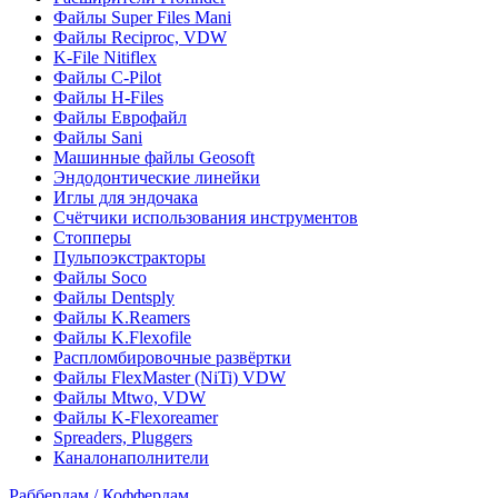
Файлы Super Files Mani
Файлы Reciproc, VDW
K-File Nitiflex
Файлы C-Pilot
Файлы H-Files
Файлы Еврофайл
Файлы Sani
Машинные файлы Geosoft
Эндодонтические линейки
Иглы для эндочака
Счётчики использования инструментов
Стопперы
Пульпоэкстракторы
Файлы Soco
Файлы Dentsply
Файлы K.Reamers
Файлы K.Flexofile
Распломбировочные развёртки
Файлы FlexMaster (NiTi) VDW
Файлы Mtwo, VDW
Файлы K-Flexoreamer
Spreaders, Pluggers
Каналонаполнители
Раббердам / Коффердам