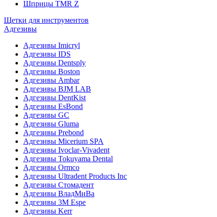
Шприцы TMR Z
Щетки для инструментов
Адгезивы
Адгезивы Imicryl
Адгезивы IDS
Адгезивы Dentsply
Адгезивы Boston
Адгезивы Ambar
Адгезивы BJM LAB
Адгезивы DentKist
Адгезивы EsBond
Адгезивы GC
Адгезивы Gluma
Адгезивы Prebond
Адгезивы Micerium SPA
Адгезивы Ivoclar-Vivadent
Адгезивы Tokuyama Dental
Адгезивы Ormco
Адгезивы Ultradent Products Inc
Адгезивы Стомадент
Адгезивы ВладМиВа
Адгезивы 3M Espe
Адгезивы Kerr