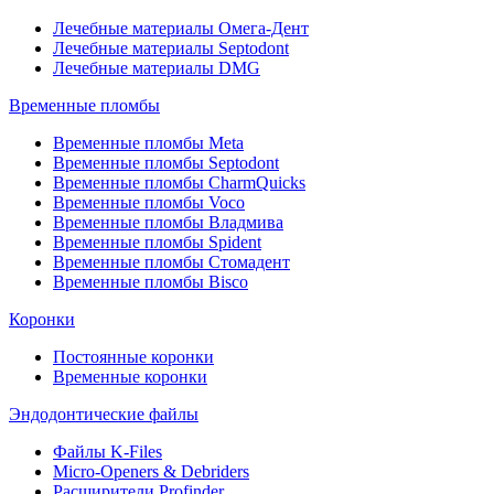
Лечебные материалы Омега-Дент
Лечебные материалы Septodont
Лечебные материалы DMG
Временные пломбы
Временные пломбы Meta
Временные пломбы Septodont
Временные пломбы CharmQuicks
Временные пломбы Voco
Временные пломбы Владмива
Временные пломбы Spident
Временные пломбы Стомадент
Временные пломбы Bisco
Коронки
Постоянные коронки
Временные коронки
Эндодонтические файлы
Файлы K-Files
Micro-Openers & Debriders
Расширители Profinder