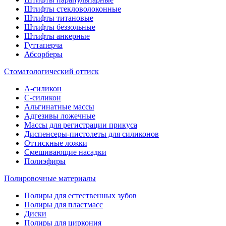
Штифты стекловолоконные
Штифты титановые
Штифты беззольные
Штифты анкерные
Гуттаперча
Абсорберы
Стоматологический оттиск
А-силикон
C-силикон
Альгинатные массы
Адгезивы ложечные
Массы для регистрации прикуса
Диспенсеры-пистолеты для силиконов
Оттискные ложки
Смешивающие насадки
Полиэфиры
Полировочные материалы
Полиры для естественных зубов
Полиры для пластмасс
Диски
Полиры для циркония