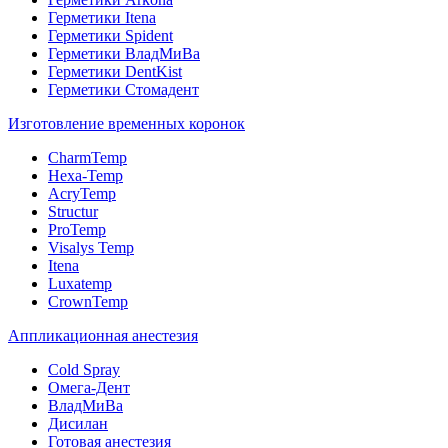
Герметики Itena
Герметики Spident
Герметики ВладМиВа
Герметики DentKist
Герметики Стомадент
Изготовление временных коронок
CharmTemp
Hexa-Temp
AcryTemp
Structur
ProTemp
Visalys Temp
Itena
Luxatemp
CrownTemp
Аппликационная анестезия
Cold Spray
Омега-Дент
ВладМиВа
Дисилан
Готовая анестезия