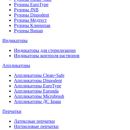
Рулоны EuroType
Рулоны JNB
Рулоны Dispodent
Рулоны Медтест
Рулоны Клинипак
Рулоны Винар
Индикаторы
Индикаторы для стерилизации
Индикаторы контроля растворов
Аппликаторы
Аппликаторы Clean+Safe
Аппликаторы Dispodent
Аппликаторы EuroType
Аппликаторы Euronda
Аппликаторы Microbrush
Аппликаторы ДС Браш
Перчатки
Латексные перчатки
Нитриловые перчатки