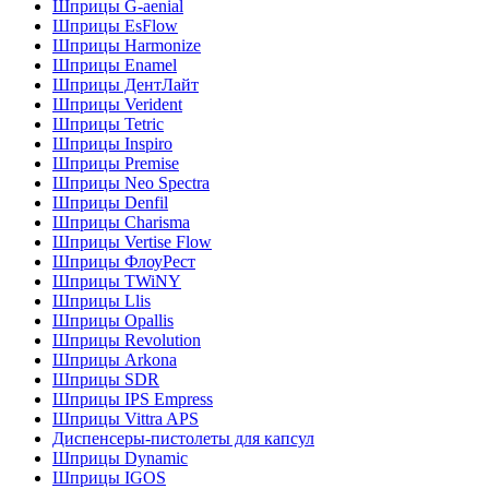
Шприцы G-aenial
Шприцы EsFlow
Шприцы Harmonize
Шприцы Enamel
Шприцы ДентЛайт
Шприцы Verident
Шприцы Tetric
Шприцы Inspiro
Шприцы Premise
Шприцы Neo Spectra
Шприцы Denfil
Шприцы Charisma
Шприцы Vertise Flow
Шприцы ФлоуРест
Шприцы TWiNY
Шприцы Llis
Шприцы Opallis
Шприцы Revolution
Шприцы Arkona
Шприцы SDR
Шприцы IPS Empress
Шприцы Vittra APS
Диспенсеры-пистолеты для капсул
Шприцы Dynamic
Шприцы IGOS