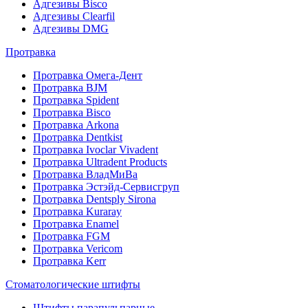
Адгезивы Bisco
Адгезивы Clearfil
Адгезивы DMG
Протравка
Протравка Омега-Дент
Протравка BJM
Протравка Spident
Протравка Bisco
Протравка Arkona
Протравка Dentkist
Протравка Ivoclar Vivadent
Протравка Ultradent Products
Протравка ВладМиВа
Протравка Эстэйд-Сервисгруп
Протравка Dentsply Sirona
Протравка Kuraray
Протравка Enamel
Протравка FGM
Протравка Vericom
Протравка Kerr
Стоматологические штифты
Штифты парапульпарные