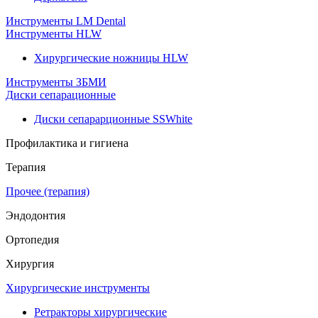
Инструменты LM Dental
Инструменты HLW
Хирургические ножницы HLW
Инструменты ЗБМИ
Диски сепарационные
Диски сепарарционные SSWhite
Профилактика и гигиена
Терапия
Прочее (терапия)
Эндодонтия
Ортопедия
Хирургия
Хирургические инструменты
Ретракторы хирургические