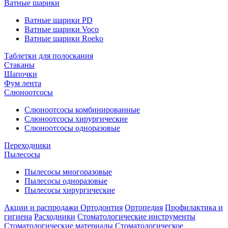
Ватные шарики
Ватные шарики PD
Ватные шарики Voco
Ватные шарики Roeko
Таблетки для полоскания
Стаканы
Шапочки
Фум лента
Слюноотсосы
Слюноотсосы комбинированные
Слюноотсосы хирургические
Слюноотсосы одноразовые
Переходники
Пылесосы
Пылесосы многоразовые
Пылесосы одноразовые
Пылесосы хирургические
Акции и распродажи
Ортодонтия
Ортопедия
Профилактика и
гигиена
Расходники
Стоматологические инструменты
Стоматологические материалы
Стоматологическое