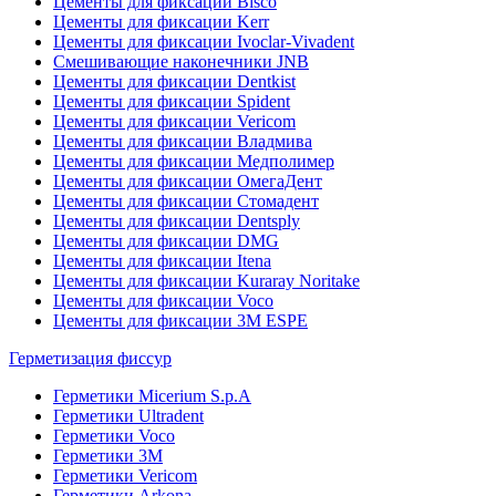
Цементы для фиксации Bisco
Цементы для фиксации Kerr
Цементы для фиксации Ivoclar-Vivadent
Смешивающие наконечники JNB
Цементы для фиксации Dentkist
Цементы для фиксации Spident
Цементы для фиксации Vericom
Цементы для фиксации Владмива
Цементы для фиксации Медполимер
Цементы для фиксации ОмегаДент
Цементы для фиксации Стомадент
Цементы для фиксации Dentsply
Цементы для фиксации DMG
Цементы для фиксации Itena
Цементы для фиксации Kuraray Noritake
Цементы для фиксации Voco
Цементы для фиксации 3M ESPE
Герметизация фиссур
Герметики Micerium S.p.A
Герметики Ultradent
Герметики Voco
Герметики 3M
Герметики Vericom
Герметики Arkona