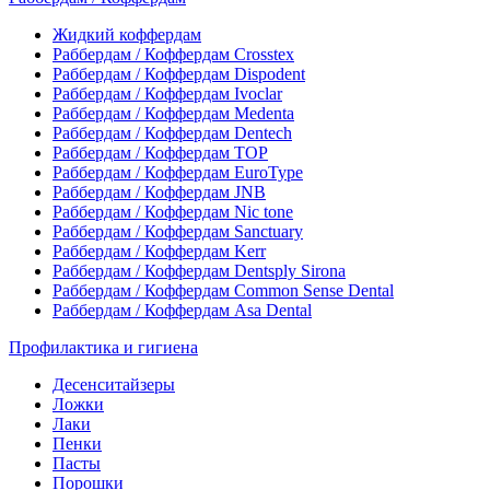
Жидкий коффердам
Раббердам / Коффердам Crosstex
Раббердам / Коффердам Dispodent
Раббердам / Коффердам Ivoclar
Раббердам / Коффердам Medenta
Раббердам / Коффердам Dentech
Раббердам / Коффердам ТОР
Раббердам / Коффердам EuroType
Раббердам / Коффердам JNB
Раббердам / Коффердам Nic tone
Раббердам / Коффердам Sanctuary
Раббердам / Коффердам Kerr
Раббердам / Коффердам Dentsply Sirona
Раббердам / Коффердам Common Sense Dental
Раббердам / Коффердам Asa Dental
Профилактика и гигиена
Десенситайзеры
Ложки
Лаки
Пенки
Пасты
Порошки