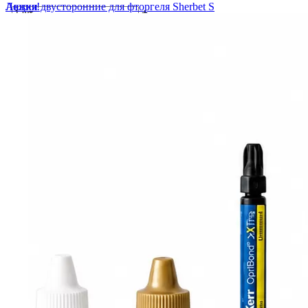
Ложки двусторонние для фторгеля Sherbet S
Акция!
-
+
(50 шт.)
В корзину
(0)
1 150 ₽
-
+
В корзину