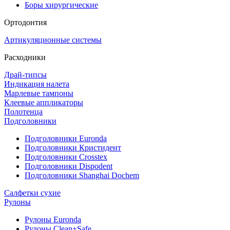
Боры хирургические
Ортодонтия
Артикуляционные системы
Расходники
Драй-типсы
Индикация налета
Марлевые тампоны
Клеевые аппликаторы
Полотенца
Подголовники
Подголовники Euronda
Подголовники Кристидент
Подголовники Crosstex
Подголовники Dispodent
Подголовники Shanghai Dochem
Салфетки сухие
Рулоны
Рулоны Euronda
Рулоны Clean+Safe