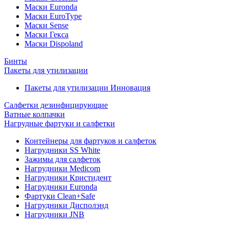
Маски Euronda
Маски EuroType
Маски Sense
Маски Гекса
Маски Dispoland
Бинты
Пакеты для утилизации
Пакеты для утилизации Инновация
Салфетки дезинфицирующие
Ватные колпачки
Нагрудные фартуки и салфетки
Контейнеры для фартуков и салфеток
Нагрудники SS White
Зажимы для салфеток
Нагрудники Medicom
Нагрудники Кристидент
Нагрудники Euronda
Фартуки Clean+Safe
Нагрудники Дисполэнд
Нагрудники JNB