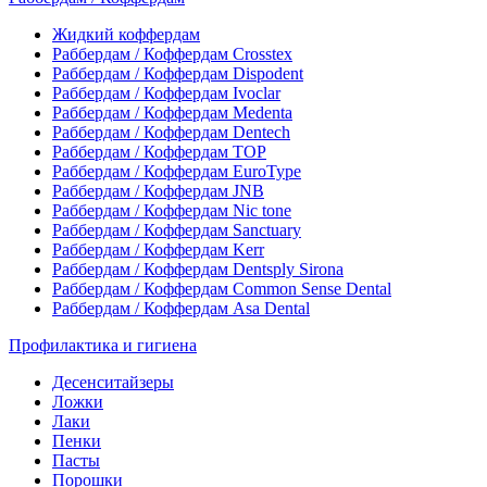
Жидкий коффердам
Раббердам / Коффердам Crosstex
Раббердам / Коффердам Dispodent
Раббердам / Коффердам Ivoclar
Раббердам / Коффердам Medenta
Раббердам / Коффердам Dentech
Раббердам / Коффердам ТОР
Раббердам / Коффердам EuroType
Раббердам / Коффердам JNB
Раббердам / Коффердам Nic tone
Раббердам / Коффердам Sanctuary
Раббердам / Коффердам Kerr
Раббердам / Коффердам Dentsply Sirona
Раббердам / Коффердам Common Sense Dental
Раббердам / Коффердам Asa Dental
Профилактика и гигиена
Десенситайзеры
Ложки
Лаки
Пенки
Пасты
Порошки