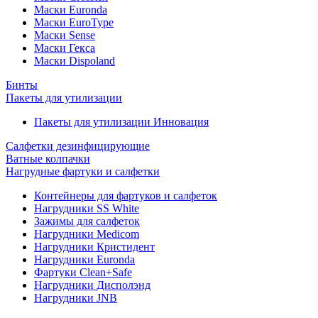
Маски Euronda
Маски EuroType
Маски Sense
Маски Гекса
Маски Dispoland
Бинты
Пакеты для утилизации
Пакеты для утилизации Инновация
Салфетки дезинфицирующие
Ватные колпачки
Нагрудные фартуки и салфетки
Контейнеры для фартуков и салфеток
Нагрудники SS White
Зажимы для салфеток
Нагрудники Medicom
Нагрудники Кристидент
Нагрудники Euronda
Фартуки Clean+Safe
Нагрудники Дисполэнд
Нагрудники JNB