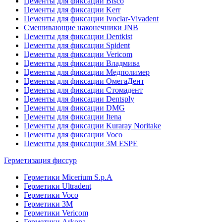
Цементы для фиксации Bisco
Цементы для фиксации Kerr
Цементы для фиксации Ivoclar-Vivadent
Смешивающие наконечники JNB
Цементы для фиксации Dentkist
Цементы для фиксации Spident
Цементы для фиксации Vericom
Цементы для фиксации Владмива
Цементы для фиксации Медполимер
Цементы для фиксации ОмегаДент
Цементы для фиксации Стомадент
Цементы для фиксации Dentsply
Цементы для фиксации DMG
Цементы для фиксации Itena
Цементы для фиксации Kuraray Noritake
Цементы для фиксации Voco
Цементы для фиксации 3M ESPE
Герметизация фиссур
Герметики Micerium S.p.A
Герметики Ultradent
Герметики Voco
Герметики 3M
Герметики Vericom
Герметики Arkona