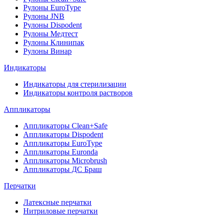
Рулоны EuroType
Рулоны JNB
Рулоны Dispodent
Рулоны Медтест
Рулоны Клинипак
Рулоны Винар
Индикаторы
Индикаторы для стерилизации
Индикаторы контроля растворов
Аппликаторы
Аппликаторы Clean+Safe
Аппликаторы Dispodent
Аппликаторы EuroType
Аппликаторы Euronda
Аппликаторы Microbrush
Аппликаторы ДС Браш
Перчатки
Латексные перчатки
Нитриловые перчатки