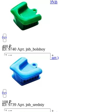
Ретракторы универсальные JNB
В корзину
(0)
400 ₽
ID: 9740 Арт. jnb_bolshoy
-
+
Прикусной блок большой (1 шт.)
В корзину
(0)
108 ₽
ID: 9739 Арт. jnb_sredniy
-
+