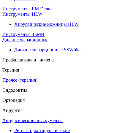
Инструменты LM Dental
Инструменты HLW
Хирургические ножницы HLW
Инструменты ЗБМИ
Диски сепарационные
Диски сепарарционные SSWhite
Профилактика и гигиена
Терапия
Прочее (терапия)
Эндодонтия
Ортопедия
Хирургия
Хирургические инструменты
Ретракторы хирургические