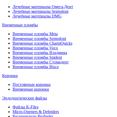
Лечебные материалы Омега-Дент
Лечебные материалы Septodont
Лечебные материалы DMG
Временные пломбы
Временные пломбы Meta
Временные пломбы Septodont
Временные пломбы CharmQuicks
Временные пломбы Voco
Временные пломбы Владмива
Временные пломбы Spident
Временные пломбы Стомадент
Временные пломбы Bisco
Коронки
Постоянные коронки
Временные коронки
Эндодонтические файлы
Файлы K-Files
Micro-Openers & Debriders
Расширители Profinder