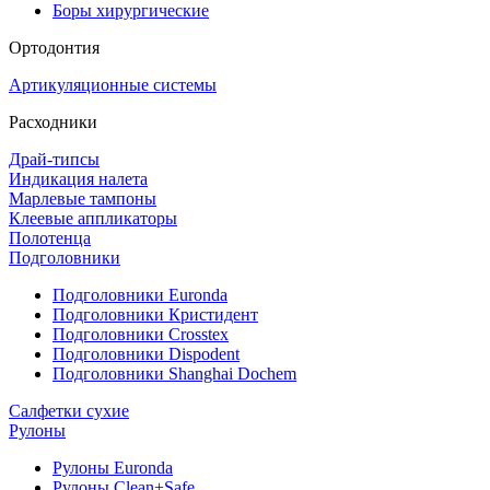
Боры хирургические
Ортодонтия
Артикуляционные системы
Расходники
Драй-типсы
Индикация налета
Марлевые тампоны
Клеевые аппликаторы
Полотенца
Подголовники
Подголовники Euronda
Подголовники Кристидент
Подголовники Crosstex
Подголовники Dispodent
Подголовники Shanghai Dochem
Салфетки сухие
Рулоны
Рулоны Euronda
Рулоны Clean+Safe