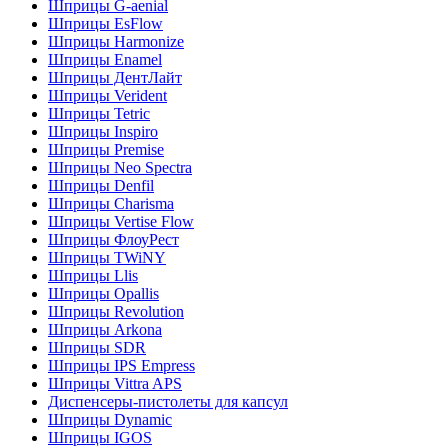
Шприцы G-aenial
Шприцы EsFlow
Шприцы Harmonize
Шприцы Enamel
Шприцы ДентЛайт
Шприцы Verident
Шприцы Tetric
Шприцы Inspiro
Шприцы Premise
Шприцы Neo Spectra
Шприцы Denfil
Шприцы Charisma
Шприцы Vertise Flow
Шприцы ФлоуРест
Шприцы TWiNY
Шприцы Llis
Шприцы Opallis
Шприцы Revolution
Шприцы Arkona
Шприцы SDR
Шприцы IPS Empress
Шприцы Vittra APS
Диспенсеры-пистолеты для капсул
Шприцы Dynamic
Шприцы IGOS