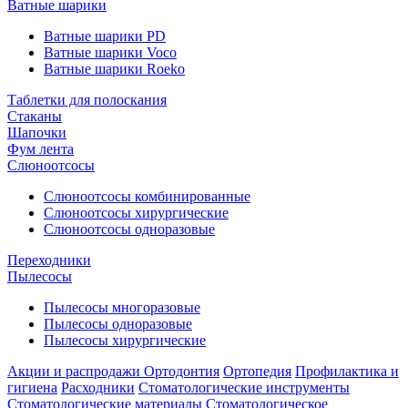
Ватные шарики
Ватные шарики PD
Ватные шарики Voco
Ватные шарики Roeko
Таблетки для полоскания
Стаканы
Шапочки
Фум лента
Слюноотсосы
Слюноотсосы комбинированные
Слюноотсосы хирургические
Слюноотсосы одноразовые
Переходники
Пылесосы
Пылесосы многоразовые
Пылесосы одноразовые
Пылесосы хирургические
Акции и распродажи
Ортодонтия
Ортопедия
Профилактика и
гигиена
Расходники
Стоматологические инструменты
Стоматологические материалы
Стоматологическое