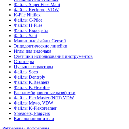
Файлы Super Files Mani
Файлы Reciproc, VDW
K-File Nitiflex
Файлы C-Pilot
Файлы H-Files
Файлы Еврофайл
Файлы Sani
Машинные файлы Geosoft
Эндодонтические линейки
Иглы для эндочака
Счётчики использования инструментов
Стопперы
Пульпоэкстракторы
Файлы Soco
Файлы Dentsply
Файлы K.Reamers
Файлы K.Flexofile
Распломбировочные развёртки
Файлы FlexMaster (NiTi) VDW
Файлы Mtwo, VDW
Файлы K-Flexoreamer
Spreaders, Pluggers
Каналонаполнители
Раббердам / Коффердам