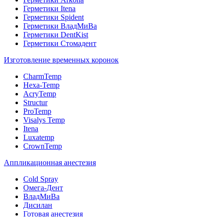
Герметики Itena
Герметики Spident
Герметики ВладМиВа
Герметики DentKist
Герметики Стомадент
Изготовление временных коронок
CharmTemp
Hexa-Temp
AcryTemp
Structur
ProTemp
Visalys Temp
Itena
Luxatemp
CrownTemp
Аппликационная анестезия
Cold Spray
Омега-Дент
ВладМиВа
Дисилан
Готовая анестезия