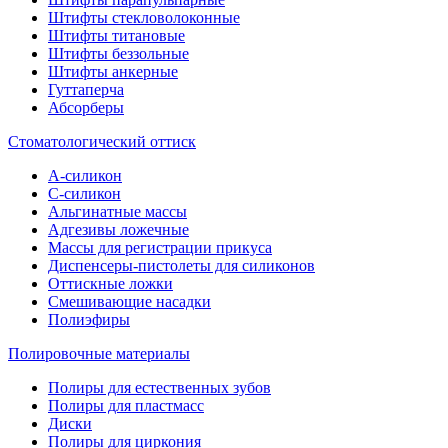
Штифты стекловолоконные
Штифты титановые
Штифты беззольные
Штифты анкерные
Гуттаперча
Абсорберы
Стоматологический оттиск
А-силикон
C-силикон
Альгинатные массы
Адгезивы ложечные
Массы для регистрации прикуса
Диспенсеры-пистолеты для силиконов
Оттискные ложки
Смешивающие насадки
Полиэфиры
Полировочные материалы
Полиры для естественных зубов
Полиры для пластмасс
Диски
Полиры для циркония