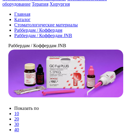
оборудование
Терапия
Хирургия
Главная
Каталог
Стоматологические материалы
Раббердам / Коффердам
Раббердам / Коффердам JNB
Раббердам / Коффердам JNB
Показать по
10
20
30
40