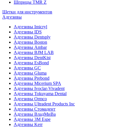
Шприцы TMR Z
Щетки для инструментов
Адгезивы
Адгезивы Imicryl
Адгезивы IDS
Адгезивы Dentsply
Адгезивы Boston
Адгезивы Ambar
Адгезивы BJM LAB
Адгезивы DentKist
Адгезивы EsBond
Адгезивы GC
Адгезивы Gluma
Адгезивы Prebond
Адгезивы Micerium SPA
Адгезивы Ivoclar-Vivadent
Адгезивы Tokuyama Dental
Адгезивы Ormco
Адгезивы Ultradent Products Inc
Адгезивы Стомадент
Адгезивы ВладМиВа
Адгезивы 3M Espe
Адгезивы Kerr