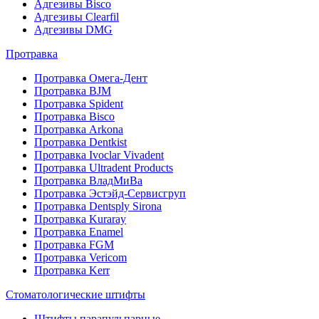
Адгезивы Bisco
Адгезивы Clearfil
Адгезивы DMG
Протравка
Протравка Омега-Дент
Протравка BJM
Протравка Spident
Протравка Bisco
Протравка Arkona
Протравка Dentkist
Протравка Ivoclar Vivadent
Протравка Ultradent Products
Протравка ВладМиВа
Протравка Эстэйд-Сервисгруп
Протравка Dentsply Sirona
Протравка Kuraray
Протравка Enamel
Протравка FGM
Протравка Vericom
Протравка Kerr
Стоматологические штифты
Штифты парапульпарные