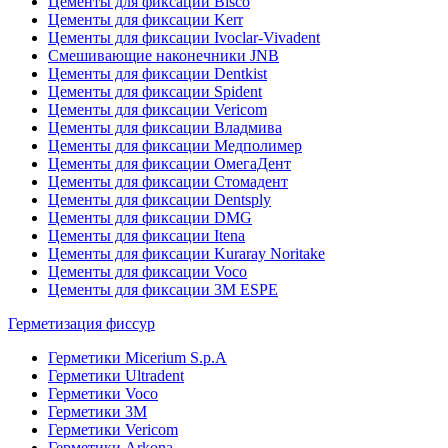
Цементы для фиксации Bisco
Цементы для фиксации Kerr
Цементы для фиксации Ivoclar-Vivadent
Смешивающие наконечники JNB
Цементы для фиксации Dentkist
Цементы для фиксации Spident
Цементы для фиксации Vericom
Цементы для фиксации Владмива
Цементы для фиксации Медполимер
Цементы для фиксации ОмегаДент
Цементы для фиксации Стомадент
Цементы для фиксации Dentsply
Цементы для фиксации DMG
Цементы для фиксации Itena
Цементы для фиксации Kuraray Noritake
Цементы для фиксации Voco
Цементы для фиксации 3M ESPE
Герметизация фиссур
Герметики Micerium S.p.A
Герметики Ultradent
Герметики Voco
Герметики 3M
Герметики Vericom
Герметики Arkona