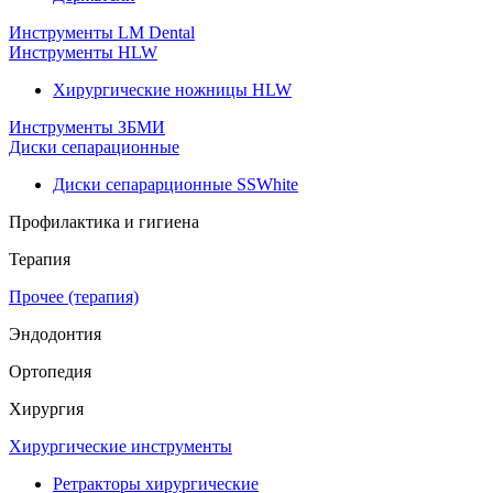
Инструменты LM Dental
Инструменты HLW
Хирургические ножницы HLW
Инструменты ЗБМИ
Диски сепарационные
Диски сепарарционные SSWhite
Профилактика и гигиена
Терапия
Прочее (терапия)
Эндодонтия
Ортопедия
Хирургия
Хирургические инструменты
Ретракторы хирургические