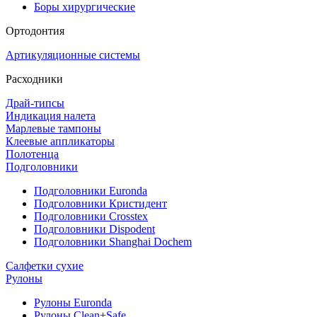
Боры хирургические
Ортодонтия
Артикуляционные системы
Расходники
Драй-типсы
Индикация налета
Марлевые тампоны
Клеевые аппликаторы
Полотенца
Подголовники
Подголовники Euronda
Подголовники Кристидент
Подголовники Crosstex
Подголовники Dispodent
Подголовники Shanghai Dochem
Салфетки сухие
Рулоны
Рулоны Euronda
Рулоны Clean+Safe