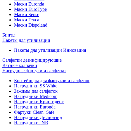
Маски Euronda
Маски EuroType
Маски Sense
Маски Гекса
Маски Dispoland
Бинты
Пакеты для утилизации
Пакеты для утилизации Инновация
Салфетки дезинфицирующие
Ватные колпачки
Нагрудные фартуки и салфетки
Контейнеры для фартуков и салфеток
Нагрудники SS White
Зажимы для салфеток
Нагрудники Medicom
Нагрудники Кристидент
Нагрудники Euronda
Фартуки Clean+Safe
Нагрудники Дисполэнд
Нагрудники JNB