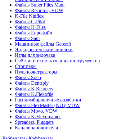
Файлы Super Files Mani
Файлы Reciproc, VDW
K-File Nitiflex
Файлы C-Pilot
Файлы H-Files
Файлы Еврофайл
Файлы Sani
Машинные файлы Geosoft
Эндодонтические линейки
Иглы для эндочака
Счётчики использования инструментов
Стопперы
Пульпоэкстракторы
Файлы Soco
Файлы Dentsply
Файлы K.Reamers
Файлы K.Flexofile
Распломбировочные развёртки
Файлы FlexMaster (NiTi) VDW
Файлы Mtwo, VDW
Файлы K-Flexoreamer
Spreaders, Pluggers
Каналонаполнители
Раббердам / Коффердам