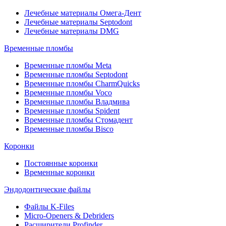
Лечебные материалы Омега-Дент
Лечебные материалы Septodont
Лечебные материалы DMG
Временные пломбы
Временные пломбы Meta
Временные пломбы Septodont
Временные пломбы CharmQuicks
Временные пломбы Voco
Временные пломбы Владмива
Временные пломбы Spident
Временные пломбы Стомадент
Временные пломбы Bisco
Коронки
Постоянные коронки
Временные коронки
Эндодонтические файлы
Файлы K-Files
Micro-Openers & Debriders
Расширители Profinder