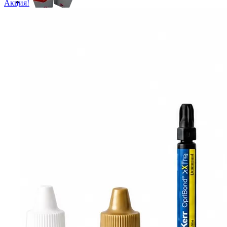
Акция!
(0)
1 595 ₽
ID: 7267 Арт. 33264
-
+
Ватные шарики PD N4 (18 гр.)
В корзину
(0)
2 710 ₽
-
+
В корзину