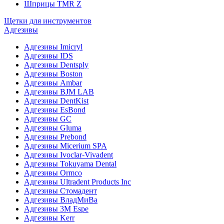
Шприцы TMR Z
Щетки для инструментов
Адгезивы
Адгезивы Imicryl
Адгезивы IDS
Адгезивы Dentsply
Адгезивы Boston
Адгезивы Ambar
Адгезивы BJM LAB
Адгезивы DentKist
Адгезивы EsBond
Адгезивы GC
Адгезивы Gluma
Адгезивы Prebond
Адгезивы Micerium SPA
Адгезивы Ivoclar-Vivadent
Адгезивы Tokuyama Dental
Адгезивы Ormco
Адгезивы Ultradent Products Inc
Адгезивы Стомадент
Адгезивы ВладМиВа
Адгезивы 3M Espe
Адгезивы Kerr