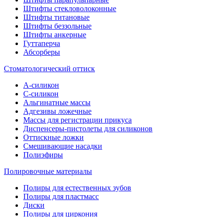
Штифты стекловолоконные
Штифты титановые
Штифты беззольные
Штифты анкерные
Гуттаперча
Абсорберы
Стоматологический оттиск
А-силикон
C-силикон
Альгинатные массы
Адгезивы ложечные
Массы для регистрации прикуса
Диспенсеры-пистолеты для силиконов
Оттискные ложки
Смешивающие насадки
Полиэфиры
Полировочные материалы
Полиры для естественных зубов
Полиры для пластмасс
Диски
Полиры для циркония