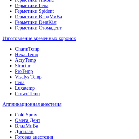
Герметики Itena
Герметики Spident
Герметики ВладМиВа
Герметики DentKist
Герметики Стомадент
Изготовление временных коронок
CharmTemp
Hexa-Temp
AcryTemp
Structur
ProTemp
Visalys Temp
Itena
Luxatemp
CrownTemp
Аппликационная анестезия
Cold Spray
Омега-Дент
ВладМиВа
Дисилан
Готовая анестезия