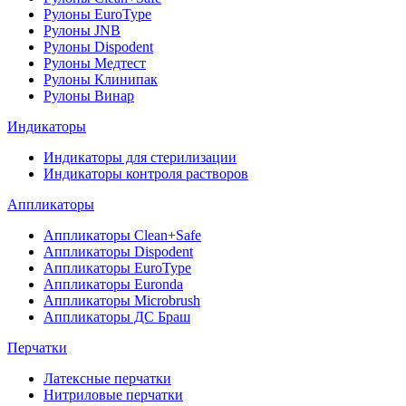
Рулоны EuroType
Рулоны JNB
Рулоны Dispodent
Рулоны Медтест
Рулоны Клинипак
Рулоны Винар
Индикаторы
Индикаторы для стерилизации
Индикаторы контроля растворов
Аппликаторы
Аппликаторы Clean+Safe
Аппликаторы Dispodent
Аппликаторы EuroType
Аппликаторы Euronda
Аппликаторы Microbrush
Аппликаторы ДС Браш
Перчатки
Латексные перчатки
Нитриловые перчатки