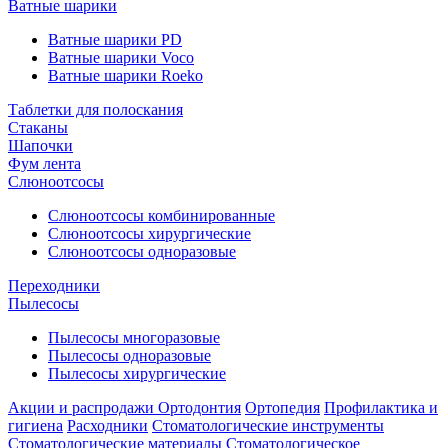
Ватные шарики
Ватные шарики PD
Ватные шарики Voco
Ватные шарики Roeko
Таблетки для полоскания
Стаканы
Шапочки
Фум лента
Слюноотсосы
Слюноотсосы комбинированные
Слюноотсосы хирургические
Слюноотсосы одноразовые
Переходники
Пылесосы
Пылесосы многоразовые
Пылесосы одноразовые
Пылесосы хирургические
Акции и распродажи
Ортодонтия
Ортопедия
Профилактика и
гигиена
Расходники
Стоматологические инструменты
Стоматологические материалы
Стоматологическое