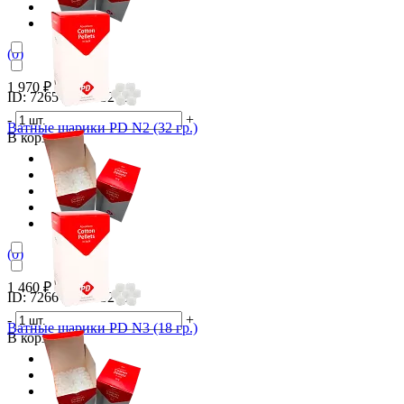
(0)
1 970 ₽
ID: 7265 Арт. 33262
-
+
Ватные шарики PD N2 (32 гр.)
В корзину
(0)
1 460 ₽
ID: 7266 Арт. 33263
-
+
Ватные шарики PD N3 (18 гр.)
В корзину