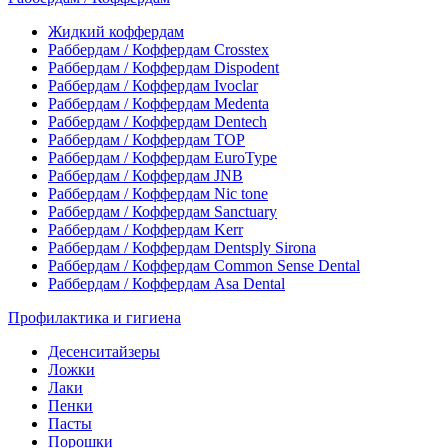
Жидкий коффердам
Раббердам / Коффердам Crosstex
Раббердам / Коффердам Dispodent
Раббердам / Коффердам Ivoclar
Раббердам / Коффердам Medenta
Раббердам / Коффердам Dentech
Раббердам / Коффердам ТОР
Раббердам / Коффердам EuroType
Раббердам / Коффердам JNB
Раббердам / Коффердам Nic tone
Раббердам / Коффердам Sanctuary
Раббердам / Коффердам Kerr
Раббердам / Коффердам Dentsply Sirona
Раббердам / Коффердам Common Sense Dental
Раббердам / Коффердам Asa Dental
Профилактика и гигиена
Десенситайзеры
Ложки
Лаки
Пенки
Пасты
Порошки