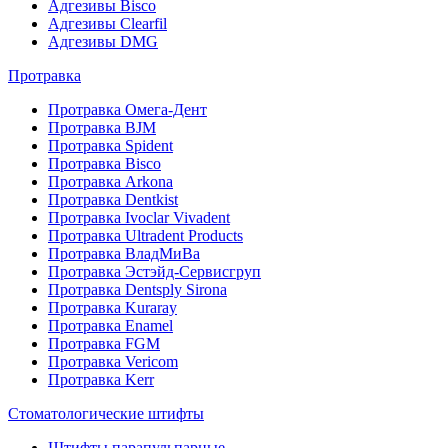
Адгезивы Bisco
Адгезивы Clearfil
Адгезивы DMG
Протравка
Протравка Омега-Дент
Протравка BJM
Протравка Spident
Протравка Bisco
Протравка Arkona
Протравка Dentkist
Протравка Ivoclar Vivadent
Протравка Ultradent Products
Протравка ВладМиВа
Протравка Эстэйд-Сервисгруп
Протравка Dentsply Sirona
Протравка Kuraray
Протравка Enamel
Протравка FGM
Протравка Vericom
Протравка Kerr
Стоматологические штифты
Штифты парапульпарные