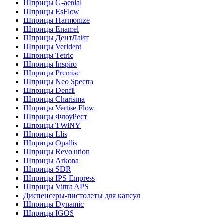
Шприцы G-aenial
Шприцы EsFlow
Шприцы Harmonize
Шприцы Enamel
Шприцы ДентЛайт
Шприцы Verident
Шприцы Tetric
Шприцы Inspiro
Шприцы Premise
Шприцы Neo Spectra
Шприцы Denfil
Шприцы Charisma
Шприцы Vertise Flow
Шприцы ФлоуРест
Шприцы TWiNY
Шприцы Llis
Шприцы Opallis
Шприцы Revolution
Шприцы Arkona
Шприцы SDR
Шприцы IPS Empress
Шприцы Vittra APS
Диспенсеры-пистолеты для капсул
Шприцы Dynamic
Шприцы IGOS