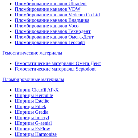
Пломбирование каналов Ultradent
Пломбирование каналов VDW
Пломбирование каналов Vericom Co Ltd
Пломбирование каналов Владмива
Пломбирование каналов Voco
Пломбирование каналов Технодент
Пломбирование каналов Омега-Дент
Пломбирование каналов Геософт
Гемостатические материалы
Гемостатические материалы Омега-Дент
Гемостатические материалы Septodont
Пломбировочные материалы
Шприц Clearfil AP-X
Шприцы Herculite
Шприцы Estelite
Шприцы Filtek
Шприцы Gradia
Шприцы Imicryl
Шприцы G-aenial
Шприцы EsFlow
Шприцы Harmonize