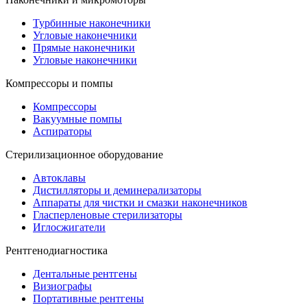
Турбинные наконечники
Угловые наконечники
Прямые наконечники
Угловые наконечники
Компрессоры и помпы
Компрессоры
Вакуумные помпы
Аспираторы
Стерилизационное оборудование
Автоклавы
Дистилляторы и деминерализаторы
Аппараты для чистки и смазки наконечников
Гласперленовые стерилизаторы
Иглосжигатели
Рентгенодиагностика
Дентальные рентгены
Визиографы
Портативные рентгены