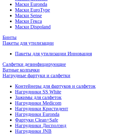
Маски Euronda
Маски EuroType
Маски Sense
Маски Гекса
Маски Dispoland
Бинты
Пакеты для утилизации
Пакеты для утилизации Инновация
Салфетки дезинфицирующие
Ватные колпачки
Нагрудные фартуки и салфетки
Контейнеры для фартуков и салфеток
Нагрудники SS White
Зажимы для салфеток
Нагрудники Medicom
Нагрудники Кристидент
Нагрудники Euronda
Фартуки Clean+Safe
Нагрудники Дисполэнд
Нагрудники JNB