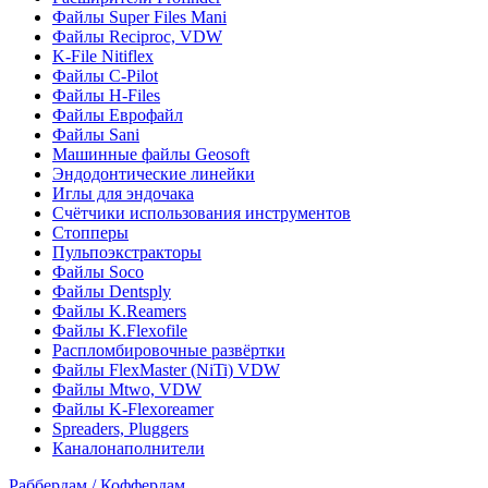
Файлы Super Files Mani
Файлы Reciproc, VDW
K-File Nitiflex
Файлы C-Pilot
Файлы H-Files
Файлы Еврофайл
Файлы Sani
Машинные файлы Geosoft
Эндодонтические линейки
Иглы для эндочака
Счётчики использования инструментов
Стопперы
Пульпоэкстракторы
Файлы Soco
Файлы Dentsply
Файлы K.Reamers
Файлы K.Flexofile
Распломбировочные развёртки
Файлы FlexMaster (NiTi) VDW
Файлы Mtwo, VDW
Файлы K-Flexoreamer
Spreaders, Pluggers
Каналонаполнители
Раббердам / Коффердам