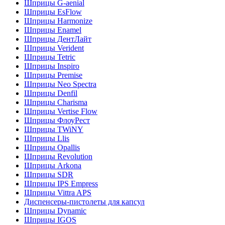
Шприцы G-aenial
Шприцы EsFlow
Шприцы Harmonize
Шприцы Enamel
Шприцы ДентЛайт
Шприцы Verident
Шприцы Tetric
Шприцы Inspiro
Шприцы Premise
Шприцы Neo Spectra
Шприцы Denfil
Шприцы Charisma
Шприцы Vertise Flow
Шприцы ФлоуРест
Шприцы TWiNY
Шприцы Llis
Шприцы Opallis
Шприцы Revolution
Шприцы Arkona
Шприцы SDR
Шприцы IPS Empress
Шприцы Vittra APS
Диспенсеры-пистолеты для капсул
Шприцы Dynamic
Шприцы IGOS