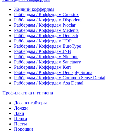
Жидкий коффердам
Раббердам / Коффердам Crosstex
Раббердам / Коффердам Dispodent
Раббердам / Коффердам Ivoclar
Раббердам / Коффердам Medenta
Раббердам / Коффердам Dentech
Раббердам / Коффердам ТОР
Раббердам / Коффердам EuroType
Раббердам / Коффердам JNB
Раббердам / Коффердам Nic tone
Раббердам / Коффердам Sanctuary
Раббердам / Коффердам Kerr
Раббердам / Коффердам Dentsply Sirona
Раббердам / Коффердам Common Sense Dental
Раббердам / Коффердам Asa Dental
Профилактика и гигиена
Десенситайзеры
Ложки
Лаки
Пенки
Пасты
Порошки