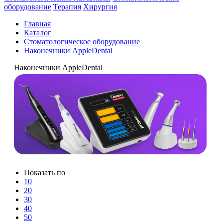
оборудование
Терапия
Хирургия
Главная
Каталог
Стоматологическое оборудование
Наконечники AppleDental
Наконечники AppleDental
Показать по
10
20
30
40
50