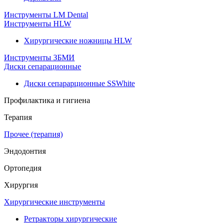
Инструменты LM Dental
Инструменты HLW
Хирургические ножницы HLW
Инструменты ЗБМИ
Диски сепарационные
Диски сепарарционные SSWhite
Профилактика и гигиена
Терапия
Прочее (терапия)
Эндодонтия
Ортопедия
Хирургия
Хирургические инструменты
Ретракторы хирургические