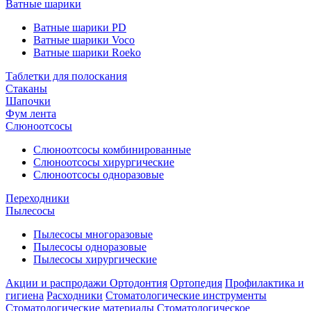
Ватные шарики
Ватные шарики PD
Ватные шарики Voco
Ватные шарики Roeko
Таблетки для полоскания
Стаканы
Шапочки
Фум лента
Слюноотсосы
Слюноотсосы комбинированные
Слюноотсосы хирургические
Слюноотсосы одноразовые
Переходники
Пылесосы
Пылесосы многоразовые
Пылесосы одноразовые
Пылесосы хирургические
Акции и распродажи
Ортодонтия
Ортопедия
Профилактика и
гигиена
Расходники
Стоматологические инструменты
Стоматологические материалы
Стоматологическое