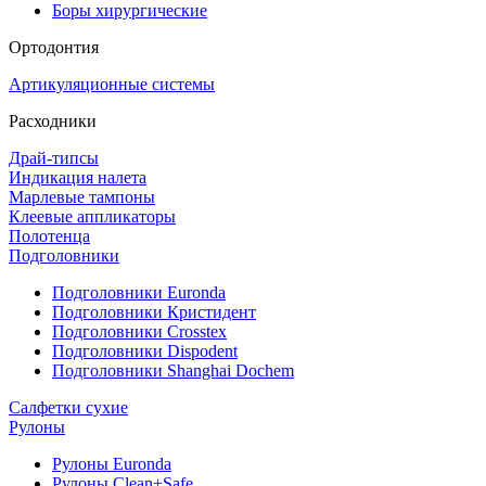
Боры хирургические
Ортодонтия
Артикуляционные системы
Расходники
Драй-типсы
Индикация налета
Марлевые тампоны
Клеевые аппликаторы
Полотенца
Подголовники
Подголовники Euronda
Подголовники Кристидент
Подголовники Crosstex
Подголовники Dispodent
Подголовники Shanghai Dochem
Салфетки сухие
Рулоны
Рулоны Euronda
Рулоны Clean+Safe