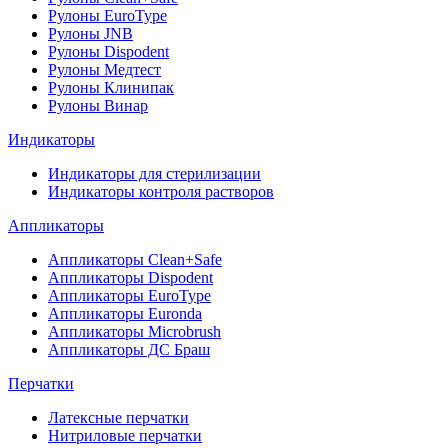
Рулоны EuroType
Рулоны JNB
Рулоны Dispodent
Рулоны Медтест
Рулоны Клинипак
Рулоны Винар
Индикаторы
Индикаторы для стерилизации
Индикаторы контроля растворов
Аппликаторы
Аппликаторы Clean+Safe
Аппликаторы Dispodent
Аппликаторы EuroType
Аппликаторы Euronda
Аппликаторы Microbrush
Аппликаторы ДС Браш
Перчатки
Латексные перчатки
Нитриловые перчатки