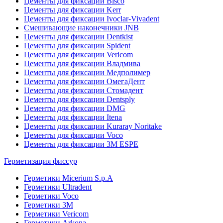
Цементы для фиксации Bisco
Цементы для фиксации Kerr
Цементы для фиксации Ivoclar-Vivadent
Смешивающие наконечники JNB
Цементы для фиксации Dentkist
Цементы для фиксации Spident
Цементы для фиксации Vericom
Цементы для фиксации Владмива
Цементы для фиксации Медполимер
Цементы для фиксации ОмегаДент
Цементы для фиксации Стомадент
Цементы для фиксации Dentsply
Цементы для фиксации DMG
Цементы для фиксации Itena
Цементы для фиксации Kuraray Noritake
Цементы для фиксации Voco
Цементы для фиксации 3M ESPE
Герметизация фиссур
Герметики Micerium S.p.A
Герметики Ultradent
Герметики Voco
Герметики 3M
Герметики Vericom
Герметики Arkona