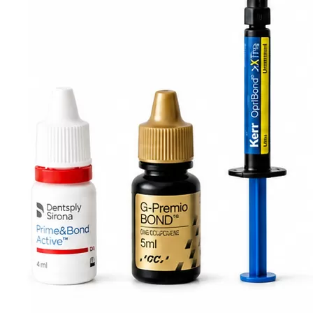
-
+
Терап. наконечник Apple Dental
В корзину
(0)
4 320 ₽
-
+
В корзину