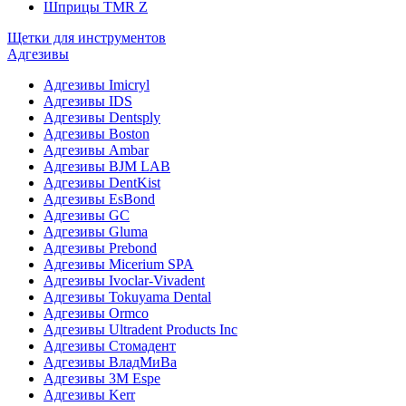
Шприцы TMR Z
Щетки для инструментов
Адгезивы
Адгезивы Imicryl
Адгезивы IDS
Адгезивы Dentsply
Адгезивы Boston
Адгезивы Ambar
Адгезивы BJM LAB
Адгезивы DentKist
Адгезивы EsBond
Адгезивы GC
Адгезивы Gluma
Адгезивы Prebond
Адгезивы Micerium SPA
Адгезивы Ivoclar-Vivadent
Адгезивы Tokuyama Dental
Адгезивы Ormco
Адгезивы Ultradent Products Inc
Адгезивы Стомадент
Адгезивы ВладМиВа
Адгезивы 3M Espe
Адгезивы Kerr