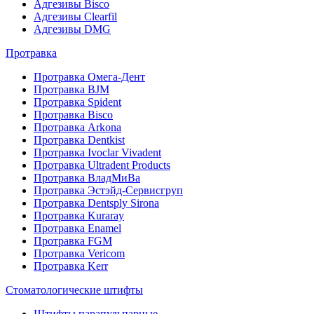
Адгезивы Bisco
Адгезивы Clearfil
Адгезивы DMG
Протравка
Протравка Омега-Дент
Протравка BJM
Протравка Spident
Протравка Bisco
Протравка Arkona
Протравка Dentkist
Протравка Ivoclar Vivadent
Протравка Ultradent Products
Протравка ВладМиВа
Протравка Эстэйд-Сервисгруп
Протравка Dentsply Sirona
Протравка Kuraray
Протравка Enamel
Протравка FGM
Протравка Vericom
Протравка Kerr
Стоматологические штифты
Штифты парапульпарные