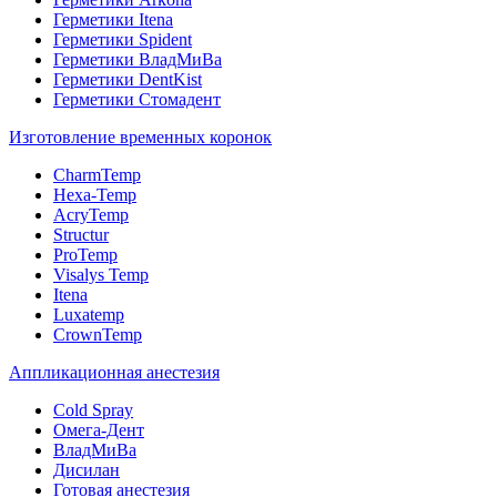
Герметики Itena
Герметики Spident
Герметики ВладМиВа
Герметики DentKist
Герметики Стомадент
Изготовление временных коронок
CharmTemp
Hexa-Temp
AcryTemp
Structur
ProTemp
Visalys Temp
Itena
Luxatemp
CrownTemp
Аппликационная анестезия
Cold Spray
Омега-Дент
ВладМиВа
Дисилан
Готовая анестезия