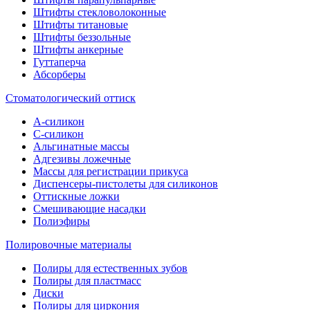
Штифты стекловолоконные
Штифты титановые
Штифты беззольные
Штифты анкерные
Гуттаперча
Абсорберы
Стоматологический оттиск
А-силикон
C-силикон
Альгинатные массы
Адгезивы ложечные
Массы для регистрации прикуса
Диспенсеры-пистолеты для силиконов
Оттискные ложки
Смешивающие насадки
Полиэфиры
Полировочные материалы
Полиры для естественных зубов
Полиры для пластмасс
Диски
Полиры для циркония