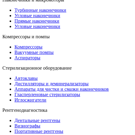
Турбинные наконечники
Угловые наконечники
Прямые наконечники
Угловые наконечники
Компрессоры и помпы
Компрессоры
Вакуумные помпы
Аспираторы
Стерилизационное оборудование
Автоклавы
Дистилляторы и деминерализаторы
Аппараты для чистки и смазки наконечников
Гласперленовые стерилизаторы
Иглосжигатели
Рентгенодиагностика
Дентальные рентгены
Визиографы
Портативные рентгены