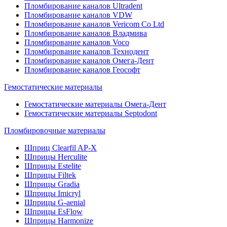
Пломбирование каналов Ultradent
Пломбирование каналов VDW
Пломбирование каналов Vericom Co Ltd
Пломбирование каналов Владмива
Пломбирование каналов Voco
Пломбирование каналов Технодент
Пломбирование каналов Омега-Дент
Пломбирование каналов Геософт
Гемостатические материалы
Гемостатические материалы Омега-Дент
Гемостатические материалы Septodont
Пломбировочные материалы
Шприц Clearfil AP-X
Шприцы Herculite
Шприцы Estelite
Шприцы Filtek
Шприцы Gradia
Шприцы Imicryl
Шприцы G-aenial
Шприцы EsFlow
Шприцы Harmonize