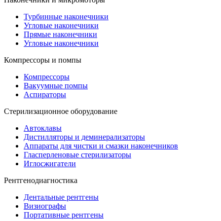
Турбинные наконечники
Угловые наконечники
Прямые наконечники
Угловые наконечники
Компрессоры и помпы
Компрессоры
Вакуумные помпы
Аспираторы
Стерилизационное оборудование
Автоклавы
Дистилляторы и деминерализаторы
Аппараты для чистки и смазки наконечников
Гласперленовые стерилизаторы
Иглосжигатели
Рентгенодиагностика
Дентальные рентгены
Визиографы
Портативные рентгены