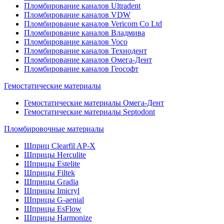
Пломбирование каналов Ultradent
Пломбирование каналов VDW
Пломбирование каналов Vericom Co Ltd
Пломбирование каналов Владмива
Пломбирование каналов Voco
Пломбирование каналов Технодент
Пломбирование каналов Омега-Дент
Пломбирование каналов Геософт
Гемостатические материалы
Гемостатические материалы Омега-Дент
Гемостатические материалы Septodont
Пломбировочные материалы
Шприц Clearfil AP-X
Шприцы Herculite
Шприцы Estelite
Шприцы Filtek
Шприцы Gradia
Шприцы Imicryl
Шприцы G-aenial
Шприцы EsFlow
Шприцы Harmonize