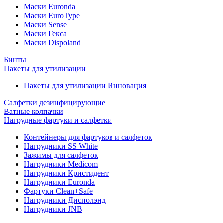
Маски Euronda
Маски EuroType
Маски Sense
Маски Гекса
Маски Dispoland
Бинты
Пакеты для утилизации
Пакеты для утилизации Инновация
Салфетки дезинфицирующие
Ватные колпачки
Нагрудные фартуки и салфетки
Контейнеры для фартуков и салфеток
Нагрудники SS White
Зажимы для салфеток
Нагрудники Medicom
Нагрудники Кристидент
Нагрудники Euronda
Фартуки Clean+Safe
Нагрудники Дисполэнд
Нагрудники JNB