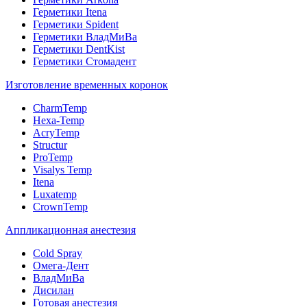
Герметики Itena
Герметики Spident
Герметики ВладМиВа
Герметики DentKist
Герметики Стомадент
Изготовление временных коронок
CharmTemp
Hexa-Temp
AcryTemp
Structur
ProTemp
Visalys Temp
Itena
Luxatemp
CrownTemp
Аппликационная анестезия
Cold Spray
Омега-Дент
ВладМиВа
Дисилан
Готовая анестезия