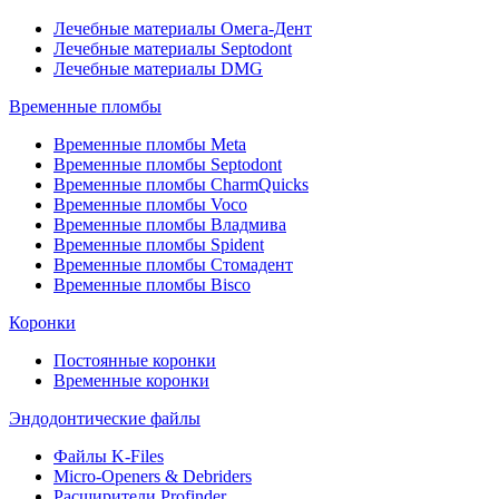
Лечебные материалы Омега-Дент
Лечебные материалы Septodont
Лечебные материалы DMG
Временные пломбы
Временные пломбы Meta
Временные пломбы Septodont
Временные пломбы CharmQuicks
Временные пломбы Voco
Временные пломбы Владмива
Временные пломбы Spident
Временные пломбы Стомадент
Временные пломбы Bisco
Коронки
Постоянные коронки
Временные коронки
Эндодонтические файлы
Файлы K-Files
Micro-Openers & Debriders
Расширители Profinder