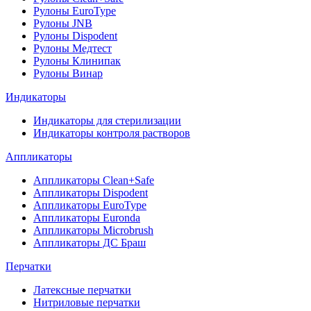
Рулоны EuroType
Рулоны JNB
Рулоны Dispodent
Рулоны Медтест
Рулоны Клинипак
Рулоны Винар
Индикаторы
Индикаторы для стерилизации
Индикаторы контроля растворов
Аппликаторы
Аппликаторы Clean+Safe
Аппликаторы Dispodent
Аппликаторы EuroType
Аппликаторы Euronda
Аппликаторы Microbrush
Аппликаторы ДС Браш
Перчатки
Латексные перчатки
Нитриловые перчатки