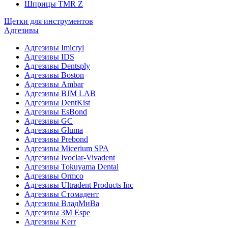
Шприцы TMR Z
Щетки для инструментов
Адгезивы
Адгезивы Imicryl
Адгезивы IDS
Адгезивы Dentsply
Адгезивы Boston
Адгезивы Ambar
Адгезивы BJM LAB
Адгезивы DentKist
Адгезивы EsBond
Адгезивы GC
Адгезивы Gluma
Адгезивы Prebond
Адгезивы Micerium SPA
Адгезивы Ivoclar-Vivadent
Адгезивы Tokuyama Dental
Адгезивы Ormco
Адгезивы Ultradent Products Inc
Адгезивы Стомадент
Адгезивы ВладМиВа
Адгезивы 3M Espe
Адгезивы Kerr