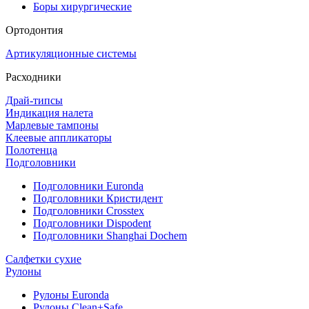
Боры хирургические
Ортодонтия
Артикуляционные системы
Расходники
Драй-типсы
Индикация налета
Марлевые тампоны
Клеевые аппликаторы
Полотенца
Подголовники
Подголовники Euronda
Подголовники Кристидент
Подголовники Crosstex
Подголовники Dispodent
Подголовники Shanghai Dochem
Салфетки сухие
Рулоны
Рулоны Euronda
Рулоны Clean+Safe