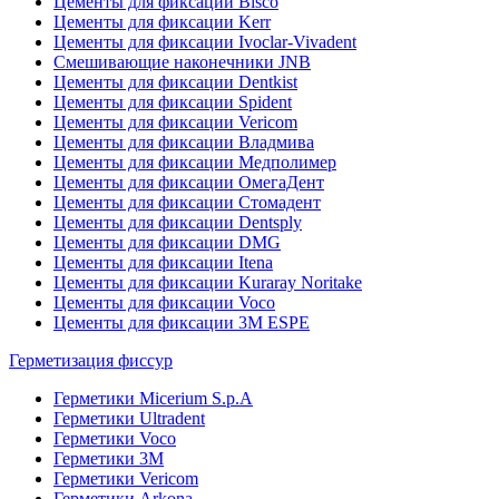
Цементы для фиксации Bisco
Цементы для фиксации Kerr
Цементы для фиксации Ivoclar-Vivadent
Смешивающие наконечники JNB
Цементы для фиксации Dentkist
Цементы для фиксации Spident
Цементы для фиксации Vericom
Цементы для фиксации Владмива
Цементы для фиксации Медполимер
Цементы для фиксации ОмегаДент
Цементы для фиксации Стомадент
Цементы для фиксации Dentsply
Цементы для фиксации DMG
Цементы для фиксации Itena
Цементы для фиксации Kuraray Noritake
Цементы для фиксации Voco
Цементы для фиксации 3M ESPE
Герметизация фиссур
Герметики Micerium S.p.A
Герметики Ultradent
Герметики Voco
Герметики 3M
Герметики Vericom
Герметики Arkona