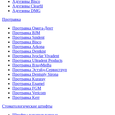
Адгезивы Bisco
Адгезивы Clearfil
Адгезивы DMG
Протравка
Протравка Омега-Дент
Протравка BJM
Протравка Spident
Протравка Bisco
Протравка Arkona
Протравка Dentkist
Протравка Ivoclar Vivadent
Протравка Ultradent Products
Протравка ВладМиВа
Протравка Эстэйд-Сервисгруп
Протравка Dentsply Sirona
Протравка Kuraray
Протравка Enamel
Протравка FGM
Протравка Vericom
Протравка Kerr
Стоматологические штифты
Штифты парапульпарные