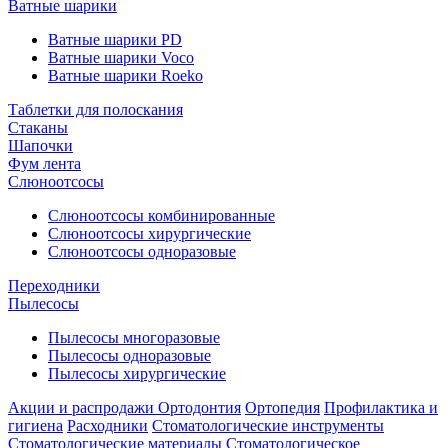
Ватные шарики
Ватные шарики PD
Ватные шарики Voco
Ватные шарики Roeko
Таблетки для полоскания
Стаканы
Шапочки
Фум лента
Слюноотсосы
Слюноотсосы комбинированные
Слюноотсосы хирургические
Слюноотсосы одноразовые
Переходники
Пылесосы
Пылесосы многоразовые
Пылесосы одноразовые
Пылесосы хирургические
Акции и распродажи
Ортодонтия
Ортопедия
Профилактика и
гигиена
Расходники
Стоматологические инструменты
Стоматологические материалы
Стоматологическое