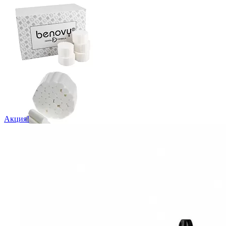
Акция!
ID: 5969 Арт. CR03
Валики ватные Benovy N2, размер 38х10
мм (2000 шт.)