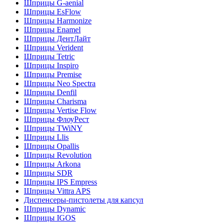
Шприцы G-aenial
Шприцы EsFlow
Шприцы Harmonize
Шприцы Enamel
Шприцы ДентЛайт
Шприцы Verident
Шприцы Tetric
Шприцы Inspiro
Шприцы Premise
Шприцы Neo Spectra
Шприцы Denfil
Шприцы Charisma
Шприцы Vertise Flow
Шприцы ФлоуРест
Шприцы TWiNY
Шприцы Llis
Шприцы Opallis
Шприцы Revolution
Шприцы Arkona
Шприцы SDR
Шприцы IPS Empress
Шприцы Vittra APS
Диспенсеры-пистолеты для капсул
Шприцы Dynamic
Шприцы IGOS