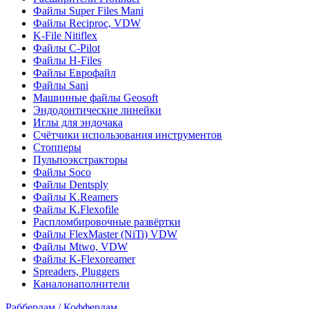
Файлы Super Files Mani
Файлы Reciproc, VDW
K-File Nitiflex
Файлы C-Pilot
Файлы H-Files
Файлы Еврофайл
Файлы Sani
Машинные файлы Geosoft
Эндодонтические линейки
Иглы для эндочака
Счётчики использования инструментов
Стопперы
Пульпоэкстракторы
Файлы Soco
Файлы Dentsply
Файлы K.Reamers
Файлы K.Flexofile
Распломбировочные развёртки
Файлы FlexMaster (NiTi) VDW
Файлы Mtwo, VDW
Файлы K-Flexoreamer
Spreaders, Pluggers
Каналонаполнители
Раббердам / Коффердам