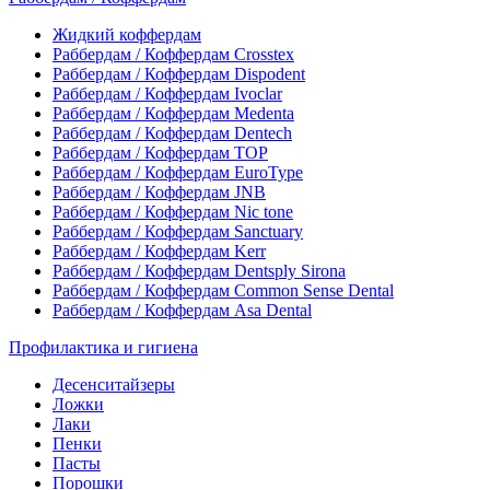
Жидкий коффердам
Раббердам / Коффердам Crosstex
Раббердам / Коффердам Dispodent
Раббердам / Коффердам Ivoclar
Раббердам / Коффердам Medenta
Раббердам / Коффердам Dentech
Раббердам / Коффердам ТОР
Раббердам / Коффердам EuroType
Раббердам / Коффердам JNB
Раббердам / Коффердам Nic tone
Раббердам / Коффердам Sanctuary
Раббердам / Коффердам Kerr
Раббердам / Коффердам Dentsply Sirona
Раббердам / Коффердам Common Sense Dental
Раббердам / Коффердам Asa Dental
Профилактика и гигиена
Десенситайзеры
Ложки
Лаки
Пенки
Пасты
Порошки