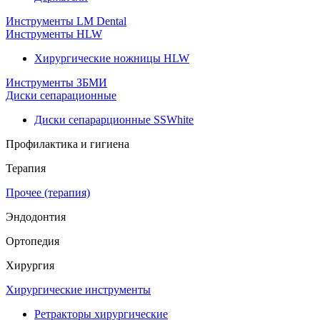
Инструменты LM Dental
Инструменты HLW
Хирургические ножницы HLW
Инструменты ЗБМИ
Диски сепарационные
Диски сепарарционные SSWhite
Профилактика и гигиена
Терапия
Прочее (терапия)
Эндодонтия
Ортопедия
Хирургия
Хирургические инструменты
Ретракторы хирургические