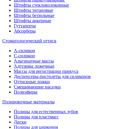
Штифты стекловолоконные
Штифты титановые
Штифты беззольные
Штифты анкерные
Гуттаперча
Абсорберы
Стоматологический оттиск
А-силикон
C-силикон
Альгинатные массы
Адгезивы ложечные
Массы для регистрации прикуса
Диспенсеры-пистолеты для силиконов
Оттискные ложки
Смешивающие насадки
Полиэфиры
Полировочные материалы
Полиры для естественных зубов
Полиры для пластмасс
Диски
Полиры для циркония