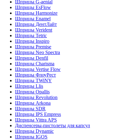
Шприцы G-aenial
Шприцы EsFlow
Шприцы Harmonize
Шприцы Enamel
Шприцы ДентЛайт
Шприцы Verident
Шприцы Tetric
Шприцы Inspiro
Шприцы Premise
Шприцы Neo Spectra
Шприцы Denfil
Шприцы Charisma
Шприцы Vertise Flow
Шприцы ФлоуРест
Шприцы TWiNY
Шприцы Llis
Шприцы Opallis
Шприцы Revolution
Шприцы Arkona
Шприцы SDR
Шприцы IPS Empress
Шприцы Vittra APS
Диспенсеры-пистолеты для капсул
Шприцы Dynamic
Шприцы IGOS