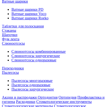
Ватные шарики
Ватные шарики PD
Ватные шарики Voco
Ватные шарики Roeko
Таблетки для полоскания
Стаканы
Шапочки
Фум лента
Слюноотсосы
Слюноотсосы комбинированные
Слюноотсосы хирургические
Слюноотсосы одноразовые
Переходники
Пылесосы
Пылесосы многоразовые
Пылесосы одноразовые
Пылесосы хирургические
Акции и распродажи
Ортодонтия
Ортопедия
Профилактика и
гигиена
Расходники
Стоматологические инструменты
Стоматологические материалы
Стоматологическое