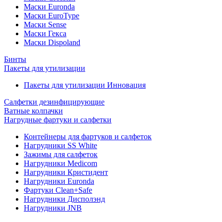
Маски Euronda
Маски EuroType
Маски Sense
Маски Гекса
Маски Dispoland
Бинты
Пакеты для утилизации
Пакеты для утилизации Инновация
Салфетки дезинфицирующие
Ватные колпачки
Нагрудные фартуки и салфетки
Контейнеры для фартуков и салфеток
Нагрудники SS White
Зажимы для салфеток
Нагрудники Medicom
Нагрудники Кристидент
Нагрудники Euronda
Фартуки Clean+Safe
Нагрудники Дисполэнд
Нагрудники JNB