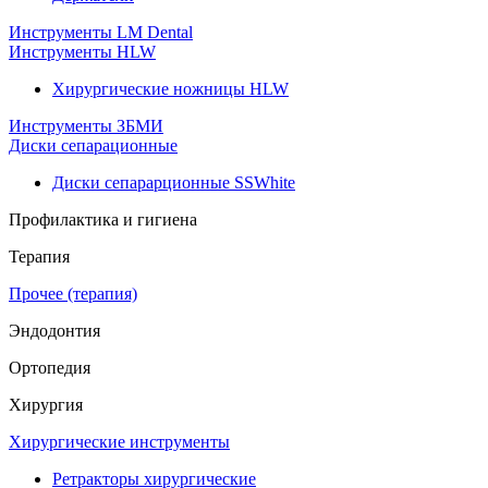
Инструменты LM Dental
Инструменты HLW
Хирургические ножницы HLW
Инструменты ЗБМИ
Диски сепарационные
Диски сепарарционные SSWhite
Профилактика и гигиена
Терапия
Прочее (терапия)
Эндодонтия
Ортопедия
Хирургия
Хирургические инструменты
Ретракторы хирургические