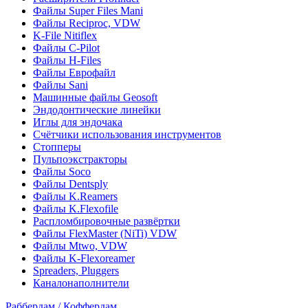
Файлы Super Files Mani
Файлы Reciproc, VDW
K-File Nitiflex
Файлы C-Pilot
Файлы H-Files
Файлы Еврофайл
Файлы Sani
Машинные файлы Geosoft
Эндодонтические линейки
Иглы для эндочака
Счётчики использования инструментов
Стопперы
Пульпоэкстракторы
Файлы Soco
Файлы Dentsply
Файлы K.Reamers
Файлы K.Flexofile
Распломбировочные развёртки
Файлы FlexMaster (NiTi) VDW
Файлы Mtwo, VDW
Файлы K-Flexoreamer
Spreaders, Pluggers
Каналонаполнители
Раббердам / Коффердам