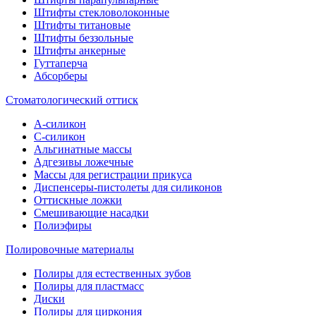
Штифты стекловолоконные
Штифты титановые
Штифты беззольные
Штифты анкерные
Гуттаперча
Абсорберы
Стоматологический оттиск
А-силикон
C-силикон
Альгинатные массы
Адгезивы ложечные
Массы для регистрации прикуса
Диспенсеры-пистолеты для силиконов
Оттискные ложки
Смешивающие насадки
Полиэфиры
Полировочные материалы
Полиры для естественных зубов
Полиры для пластмасс
Диски
Полиры для циркония