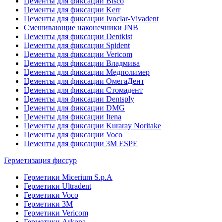
Цементы для фиксации Bisco
Цементы для фиксации Kerr
Цементы для фиксации Ivoclar-Vivadent
Смешивающие наконечники JNB
Цементы для фиксации Dentkist
Цементы для фиксации Spident
Цементы для фиксации Vericom
Цементы для фиксации Владмива
Цементы для фиксации Медполимер
Цементы для фиксации ОмегаДент
Цементы для фиксации Стомадент
Цементы для фиксации Dentsply
Цементы для фиксации DMG
Цементы для фиксации Itena
Цементы для фиксации Kuraray Noritake
Цементы для фиксации Voco
Цементы для фиксации 3M ESPE
Герметизация фиссур
Герметики Micerium S.p.A
Герметики Ultradent
Герметики Voco
Герметики 3M
Герметики Vericom
Герметики Arkona