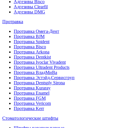
Адгезивы Bisco
Адгезивы Clearfil
Адгезивы DMG
Протравка
Протравка Омега-Дент
Протравка BJM
Протравка Spident
Протравка Bisco
Протравка Arkona
Протравка Dentkist
Протравка Ivoclar Vivadent
Протравка Ultradent Products
Протравка ВладМиВа
Протравка Эстэйд-Сервисгруп
Протравка Dentsply Sirona
Протравка Kuraray
Протравка Enamel
Протравка FGM
Протравка Vericom
Протравка Kerr
Стоматологические штифты
Штифты парапульпарные