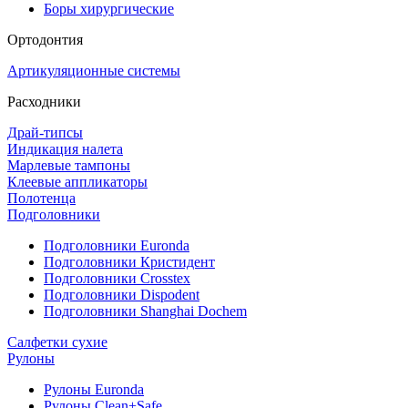
Боры хирургические
Ортодонтия
Артикуляционные системы
Расходники
Драй-типсы
Индикация налета
Марлевые тампоны
Клеевые аппликаторы
Полотенца
Подголовники
Подголовники Euronda
Подголовники Кристидент
Подголовники Crosstex
Подголовники Dispodent
Подголовники Shanghai Dochem
Салфетки сухие
Рулоны
Рулоны Euronda
Рулоны Clean+Safe