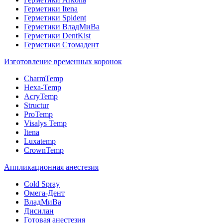
Герметики Itena
Герметики Spident
Герметики ВладМиВа
Герметики DentKist
Герметики Стомадент
Изготовление временных коронок
CharmTemp
Hexa-Temp
AcryTemp
Structur
ProTemp
Visalys Temp
Itena
Luxatemp
CrownTemp
Аппликационная анестезия
Cold Spray
Омега-Дент
ВладМиВа
Дисилан
Готовая анестезия