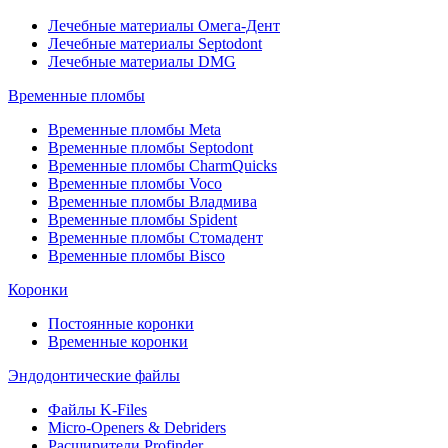
Лечебные материалы Омега-Дент
Лечебные материалы Septodont
Лечебные материалы DMG
Временные пломбы
Временные пломбы Meta
Временные пломбы Septodont
Временные пломбы CharmQuicks
Временные пломбы Voco
Временные пломбы Владмива
Временные пломбы Spident
Временные пломбы Стомадент
Временные пломбы Bisco
Коронки
Постоянные коронки
Временные коронки
Эндодонтические файлы
Файлы K-Files
Micro-Openers & Debriders
Расширители Profinder