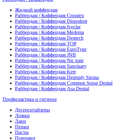
Жидкий коффердам
Раббердам / Коффердам Crosstex
Раббердам / Коффердам Dispodent
Раббердам / Коффердам Ivoclar
Раббердам / Коффердам Medenta
Раббердам / Коффердам Dentech
Раббердам / Коффердам ТОР
Раббердам / Коффердам EuroType
Раббердам / Коффердам JNB
Раббердам / Коффердам Nic tone
Раббердам / Коффердам Sanctuary
Раббердам / Коффердам Kerr
Раббердам / Коффердам Dentsply Sirona
Раббердам / Коффердам Common Sense Dental
Раббердам / Коффердам Asa Dental
Профилактика и гигиена
Десенситайзеры
Ложки
Лаки
Пенки
Пасты
Порошки