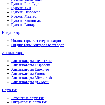
Рулоны EuroType
Рулоны JNB
Рулоны Dispodent
Рулоны Медтест
Рулоны Клинипак
Рулоны Винар
Индикаторы
Индикаторы для стерилизации
Индикаторы контроля растворов
Аппликаторы
Аппликаторы Clean+Safe
Аппликаторы Dispodent
Аппликаторы EuroType
Аппликаторы Euronda
Аппликаторы Microbrush
Аппликаторы ДС Браш
Перчатки
Латексные перчатки
Нитриловые перчатки