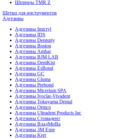
Шприцы TMR Z
Щетки для инструментов
Адгезивы
Адгезивы Imicryl
Адгезивы IDS
Адгезивы Dentsply
Адгезивы Boston
Адгезивы Ambar
Адгезивы BJM LAB
Адгезивы DentKist
Адгезивы EsBond
Адгезивы GC
Адгезивы Gluma
Адгезивы Prebond
Адгезивы Micerium SPA
Адгезивы Ivoclar-Vivadent
Адгезивы Tokuyama Dental
Адгезивы Ormco
Адгезивы Ultradent Products Inc
Адгезивы Стомадент
Адгезивы ВладМиВа
Адгезивы 3M Espe
Адгезивы Kerr