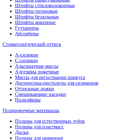
Штифты стекловолоконные
Штифты титановые
Штифты беззольные
Штифты анкерные
Гуттаперча
Абсорберы
Стоматологический оттиск
А-силикон
C-силикон
Альгинатные массы
Адгезивы ложечные
Массы для регистрации прикуса
Диспенсеры-пистолеты для силиконов
Оттискные ложки
Смешивающие насадки
Полиэфиры
Полировочные материалы
Полиры для естественных зубов
Полиры для пластмасс
Диски
Полиры для циркония