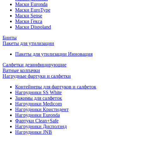
Маски Euronda
Маски EuroType
Маски Sense
Маски Гекса
Маски Dispoland
Бинты
Пакеты для утилизации
Пакеты для утилизации Инновация
Салфетки дезинфицирующие
Ватные колпачки
Нагрудные фартуки и салфетки
Контейнеры для фартуков и салфеток
Нагрудники SS White
Зажимы для салфеток
Нагрудники Medicom
Нагрудники Кристидент
Нагрудники Euronda
Фартуки Clean+Safe
Нагрудники Дисполэнд
Нагрудники JNB