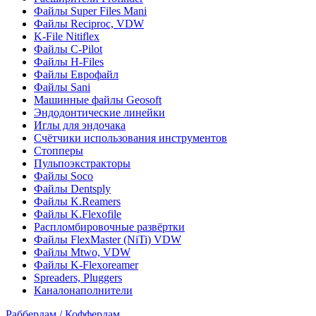
Файлы Super Files Mani
Файлы Reciproc, VDW
K-File Nitiflex
Файлы C-Pilot
Файлы H-Files
Файлы Еврофайл
Файлы Sani
Машинные файлы Geosoft
Эндодонтические линейки
Иглы для эндочака
Счётчики использования инструментов
Стопперы
Пульпоэкстракторы
Файлы Soco
Файлы Dentsply
Файлы K.Reamers
Файлы K.Flexofile
Распломбировочные развёртки
Файлы FlexMaster (NiTi) VDW
Файлы Mtwo, VDW
Файлы K-Flexoreamer
Spreaders, Pluggers
Каналонаполнители
Раббердам / Коффердам