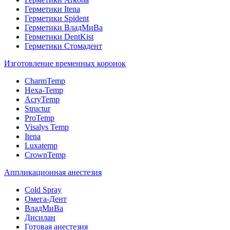
Герметики Itena
Герметики Spident
Герметики ВладМиВа
Герметики DentKist
Герметики Стомадент
Изготовление временных коронок
CharmTemp
Hexa-Temp
AcryTemp
Structur
ProTemp
Visalys Temp
Itena
Luxatemp
CrownTemp
Аппликационная анестезия
Cold Spray
Омега-Дент
ВладМиВа
Дисилан
Готовая анестезия