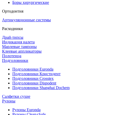
Боры хирургические
Ортодонтия
Артикуляционные системы
Расходники
Драй-типсы
Индикация налета
Марлевые тампоны
Клеевые аппликаторы
Полотенца
Подголовники
Подголовники Euronda
Подголовники Кристидент
Подголовники Crosstex
Подголовники Dispodent
Подголовники Shanghai Dochem
Салфетки сухие
Рулоны
Рулоны Euronda
Рулоны Clean+Safe