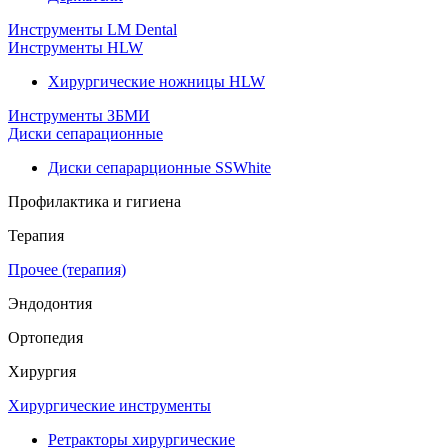
Инструменты LM Dental
Инструменты HLW
Хирургические ножницы HLW
Инструменты ЗБМИ
Диски сепарационные
Диски сепарарционные SSWhite
Профилактика и гигиена
Терапия
Прочее (терапия)
Эндодонтия
Ортопедия
Хирургия
Хирургические инструменты
Ретракторы хирургические