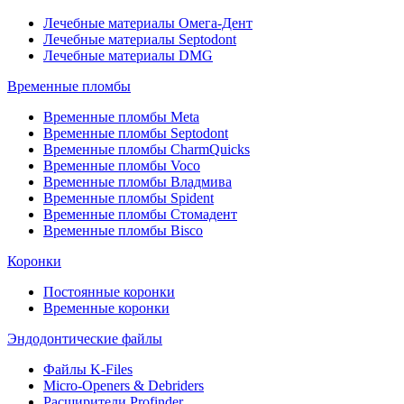
Лечебные материалы Омега-Дент
Лечебные материалы Septodont
Лечебные материалы DMG
Временные пломбы
Временные пломбы Meta
Временные пломбы Septodont
Временные пломбы CharmQuicks
Временные пломбы Voco
Временные пломбы Владмива
Временные пломбы Spident
Временные пломбы Стомадент
Временные пломбы Bisco
Коронки
Постоянные коронки
Временные коронки
Эндодонтические файлы
Файлы K-Files
Micro-Openers & Debriders
Расширители Profinder