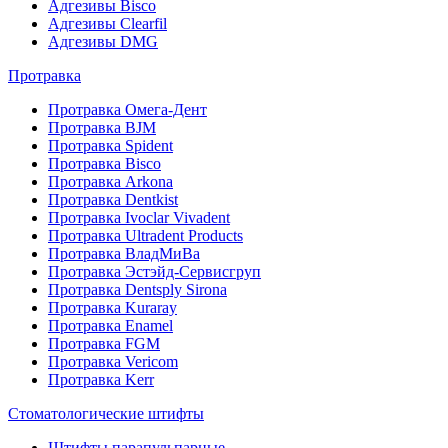
Адгезивы Bisco
Адгезивы Clearfil
Адгезивы DMG
Протравка
Протравка Омега-Дент
Протравка BJM
Протравка Spident
Протравка Bisco
Протравка Arkona
Протравка Dentkist
Протравка Ivoclar Vivadent
Протравка Ultradent Products
Протравка ВладМиВа
Протравка Эстэйд-Сервисгруп
Протравка Dentsply Sirona
Протравка Kuraray
Протравка Enamel
Протравка FGM
Протравка Vericom
Протравка Kerr
Стоматологические штифты
Штифты парапульпарные