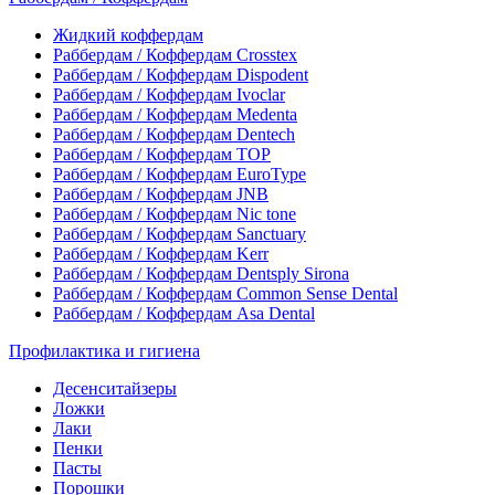
Жидкий коффердам
Раббердам / Коффердам Crosstex
Раббердам / Коффердам Dispodent
Раббердам / Коффердам Ivoclar
Раббердам / Коффердам Medenta
Раббердам / Коффердам Dentech
Раббердам / Коффердам ТОР
Раббердам / Коффердам EuroType
Раббердам / Коффердам JNB
Раббердам / Коффердам Nic tone
Раббердам / Коффердам Sanctuary
Раббердам / Коффердам Kerr
Раббердам / Коффердам Dentsply Sirona
Раббердам / Коффердам Common Sense Dental
Раббердам / Коффердам Asa Dental
Профилактика и гигиена
Десенситайзеры
Ложки
Лаки
Пенки
Пасты
Порошки