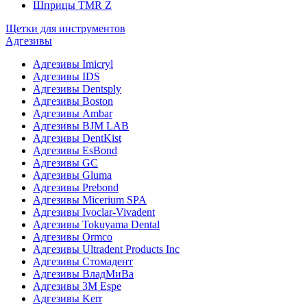
Шприцы TMR Z
Щетки для инструментов
Адгезивы
Адгезивы Imicryl
Адгезивы IDS
Адгезивы Dentsply
Адгезивы Boston
Адгезивы Ambar
Адгезивы BJM LAB
Адгезивы DentKist
Адгезивы EsBond
Адгезивы GC
Адгезивы Gluma
Адгезивы Prebond
Адгезивы Micerium SPA
Адгезивы Ivoclar-Vivadent
Адгезивы Tokuyama Dental
Адгезивы Ormco
Адгезивы Ultradent Products Inc
Адгезивы Стомадент
Адгезивы ВладМиВа
Адгезивы 3M Espe
Адгезивы Kerr