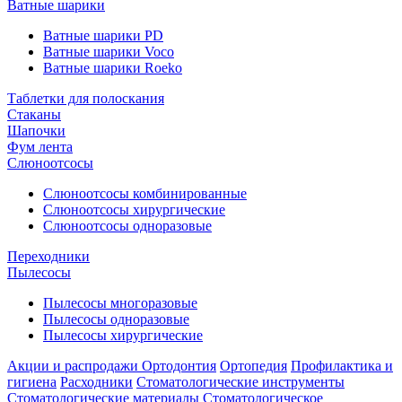
Ватные шарики
Ватные шарики PD
Ватные шарики Voco
Ватные шарики Roeko
Таблетки для полоскания
Стаканы
Шапочки
Фум лента
Слюноотсосы
Слюноотсосы комбинированные
Слюноотсосы хирургические
Слюноотсосы одноразовые
Переходники
Пылесосы
Пылесосы многоразовые
Пылесосы одноразовые
Пылесосы хирургические
Акции и распродажи
Ортодонтия
Ортопедия
Профилактика и
гигиена
Расходники
Стоматологические инструменты
Стоматологические материалы
Стоматологическое