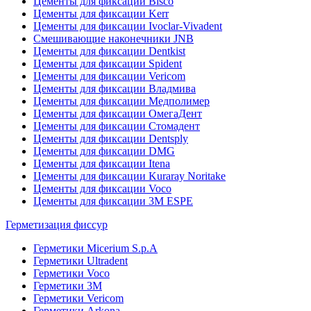
Цементы для фиксации Bisco
Цементы для фиксации Kerr
Цементы для фиксации Ivoclar-Vivadent
Смешивающие наконечники JNB
Цементы для фиксации Dentkist
Цементы для фиксации Spident
Цементы для фиксации Vericom
Цементы для фиксации Владмива
Цементы для фиксации Медполимер
Цементы для фиксации ОмегаДент
Цементы для фиксации Стомадент
Цементы для фиксации Dentsply
Цементы для фиксации DMG
Цементы для фиксации Itena
Цементы для фиксации Kuraray Noritake
Цементы для фиксации Voco
Цементы для фиксации 3M ESPE
Герметизация фиссур
Герметики Micerium S.p.A
Герметики Ultradent
Герметики Voco
Герметики 3M
Герметики Vericom
Герметики Arkona