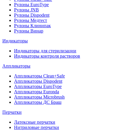
Рулоны EuroType
Рулоны JNB
Рулоны Dispodent
Рулоны Медтест
Рулоны Клинипак
Рулоны Винар
Индикаторы
Индикаторы для стерилизации
Индикаторы контроля растворов
Аппликаторы
Аппликаторы Clean+Safe
Аппликаторы Dispodent
Аппликаторы EuroType
Аппликаторы Euronda
Аппликаторы Microbrush
Аппликаторы ДС Браш
Перчатки
Латексные перчатки
Нитриловые перчатки