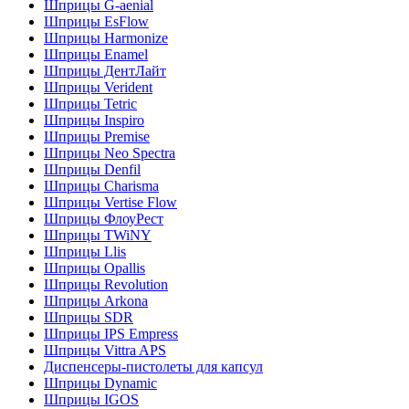
Шприцы G-aenial
Шприцы EsFlow
Шприцы Harmonize
Шприцы Enamel
Шприцы ДентЛайт
Шприцы Verident
Шприцы Tetric
Шприцы Inspiro
Шприцы Premise
Шприцы Neo Spectra
Шприцы Denfil
Шприцы Charisma
Шприцы Vertise Flow
Шприцы ФлоуРест
Шприцы TWiNY
Шприцы Llis
Шприцы Opallis
Шприцы Revolution
Шприцы Arkona
Шприцы SDR
Шприцы IPS Empress
Шприцы Vittra APS
Диспенсеры-пистолеты для капсул
Шприцы Dynamic
Шприцы IGOS