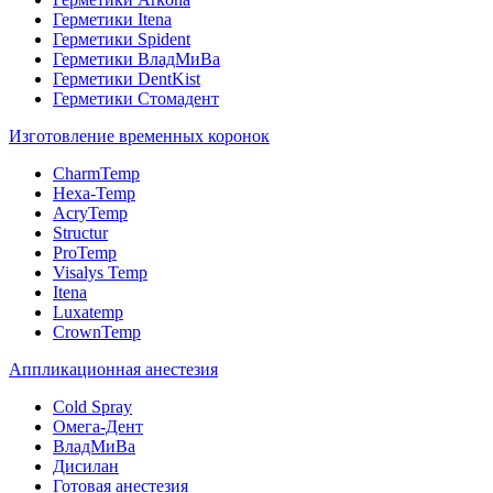
Герметики Itena
Герметики Spident
Герметики ВладМиВа
Герметики DentKist
Герметики Стомадент
Изготовление временных коронок
CharmTemp
Hexa-Temp
AcryTemp
Structur
ProTemp
Visalys Temp
Itena
Luxatemp
CrownTemp
Аппликационная анестезия
Cold Spray
Омега-Дент
ВладМиВа
Дисилан
Готовая анестезия