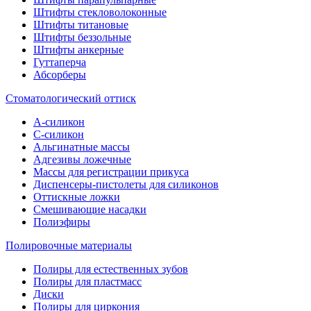
Штифты стекловолоконные
Штифты титановые
Штифты беззольные
Штифты анкерные
Гуттаперча
Абсорберы
Стоматологический оттиск
А-силикон
C-силикон
Альгинатные массы
Адгезивы ложечные
Массы для регистрации прикуса
Диспенсеры-пистолеты для силиконов
Оттискные ложки
Смешивающие насадки
Полиэфиры
Полировочные материалы
Полиры для естественных зубов
Полиры для пластмасс
Диски
Полиры для циркония