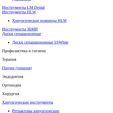
Инструменты LM Dental
Инструменты HLW
Хирургические ножницы HLW
Инструменты ЗБМИ
Диски сепарационные
Диски сепарарционные SSWhite
Профилактика и гигиена
Терапия
Прочее (терапия)
Эндодонтия
Ортопедия
Хирургия
Хирургические инструменты
Ретракторы хирургические