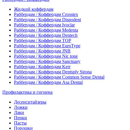
Жидкий коффердам
Раббердам / Коффердам Crosstex
Раббердам / Коффердам Dispodent
Раббердам / Коффердам Ivoclar
Раббердам / Коффердам Medenta
Раббердам / Коффердам Dentech
Раббердам / Коффердам ТОР
Раббердам / Коффердам EuroType
Раббердам / Коффердам JNB
Раббердам / Коффердам Nic tone
Раббердам / Коффердам Sanctuary
Раббердам / Коффердам Kerr
Раббердам / Коффердам Dentsply Sirona
Раббердам / Коффердам Common Sense Dental
Раббердам / Коффердам Asa Dental
Профилактика и гигиена
Десенситайзеры
Ложки
Лаки
Пенки
Пасты
Порошки