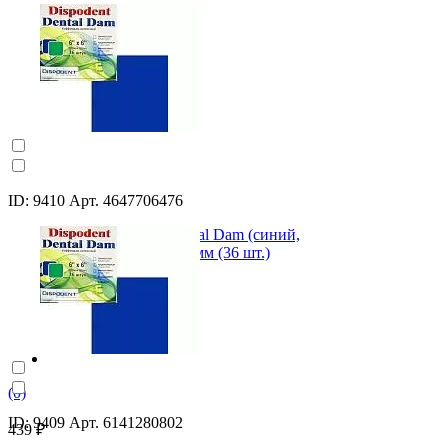
ID: 9410 Арт. 4647706476
Коффердам латексный Dental Dam (синий,
плотный 0,22 мм) 152х152 мм (36 шт.)
(0)
ID: 9409 Арт. 6141280802
439 ₽