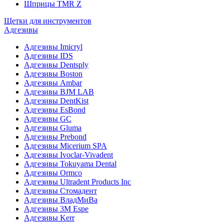
Шприцы TMR Z
Щетки для инструментов
Адгезивы
Адгезивы Imicryl
Адгезивы IDS
Адгезивы Dentsply
Адгезивы Boston
Адгезивы Ambar
Адгезивы BJM LAB
Адгезивы DentKist
Адгезивы EsBond
Адгезивы GC
Адгезивы Gluma
Адгезивы Prebond
Адгезивы Micerium SPA
Адгезивы Ivoclar-Vivadent
Адгезивы Tokuyama Dental
Адгезивы Ormco
Адгезивы Ultradent Products Inc
Адгезивы Стомадент
Адгезивы ВладМиВа
Адгезивы 3M Espe
Адгезивы Kerr