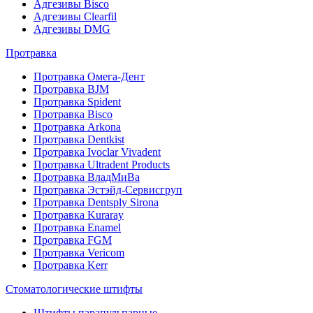
Адгезивы Bisco
Адгезивы Clearfil
Адгезивы DMG
Протравка
Протравка Омега-Дент
Протравка BJM
Протравка Spident
Протравка Bisco
Протравка Arkona
Протравка Dentkist
Протравка Ivoclar Vivadent
Протравка Ultradent Products
Протравка ВладМиВа
Протравка Эстэйд-Сервисгруп
Протравка Dentsply Sirona
Протравка Kuraray
Протравка Enamel
Протравка FGM
Протравка Vericom
Протравка Kerr
Стоматологические штифты
Штифты парапульпарные