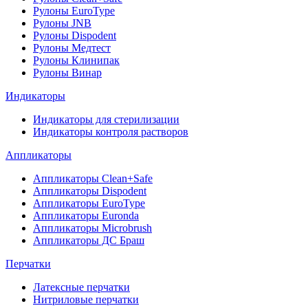
Рулоны EuroType
Рулоны JNB
Рулоны Dispodent
Рулоны Медтест
Рулоны Клинипак
Рулоны Винар
Индикаторы
Индикаторы для стерилизации
Индикаторы контроля растворов
Аппликаторы
Аппликаторы Clean+Safe
Аппликаторы Dispodent
Аппликаторы EuroType
Аппликаторы Euronda
Аппликаторы Microbrush
Аппликаторы ДС Браш
Перчатки
Латексные перчатки
Нитриловые перчатки