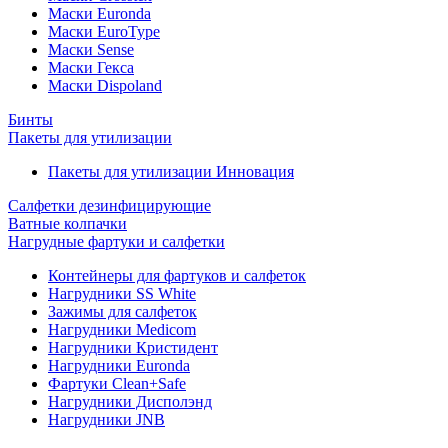
Маски Euronda
Маски EuroType
Маски Sense
Маски Гекса
Маски Dispoland
Бинты
Пакеты для утилизации
Пакеты для утилизации Инновация
Салфетки дезинфицирующие
Ватные колпачки
Нагрудные фартуки и салфетки
Контейнеры для фартуков и салфеток
Нагрудники SS White
Зажимы для салфеток
Нагрудники Medicom
Нагрудники Кристидент
Нагрудники Euronda
Фартуки Clean+Safe
Нагрудники Дисполэнд
Нагрудники JNB