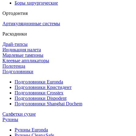
Боры хирургические
Ортодонтия
Артикуляционные системы
Расходники
Драй-типсы
Индикация налета
Марлевые тампоны
Клеевые аппликаторы
Полотенца
Подголовники
Подголовники Euronda
Подголовники Кристидент
Подголовники Crosstex
Подголовники Dispodent
Подголовники Shanghai Dochem
Салфетки сухие
Рулоны
Рулоны Euronda
Рулоны Clean+Safe