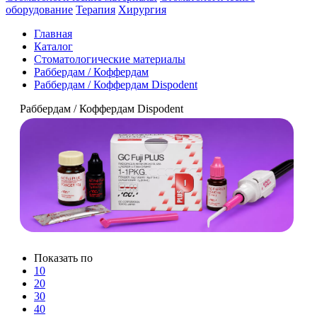
оборудование
Терапия
Хирургия
Главная
Каталог
Стоматологические материалы
Раббердам / Коффердам
Раббердам / Коффердам Dispodent
Раббердам / Коффердам Dispodent
Показать по
10
20
30
40