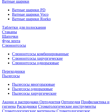
Ватные шарики
Ватные шарики PD
Ватные шарики Voco
Ватные шарики Roeko
Таблетки для полоскания
Стаканы
Шапочки
Фум лента
Слюноотсосы
Слюноотсосы комбинированные
Слюноотсосы хирургические
Слюноотсосы одноразовые
Переходники
Пылесосы
Пылесосы многоразовые
Пылесосы одноразовые
Пылесосы хирургические
Акции и распродажи
Ортодонтия
Ортопедия
Профилактика и
гигиена
Расходники
Стоматологические инструменты
Стоматологические материалы
Стоматологическое