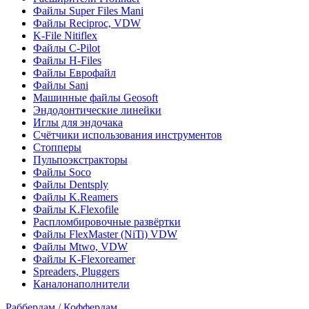
Файлы Super Files Mani
Файлы Reciproc, VDW
K-File Nitiflex
Файлы C-Pilot
Файлы H-Files
Файлы Еврофайл
Файлы Sani
Машинные файлы Geosoft
Эндодонтические линейки
Иглы для эндочака
Счётчики использования инструментов
Стопперы
Пульпоэкстракторы
Файлы Soco
Файлы Dentsply
Файлы K.Reamers
Файлы K.Flexofile
Распломбировочные развёртки
Файлы FlexMaster (NiTi) VDW
Файлы Mtwo, VDW
Файлы K-Flexoreamer
Spreaders, Pluggers
Каналонаполнители
Раббердам / Коффердам