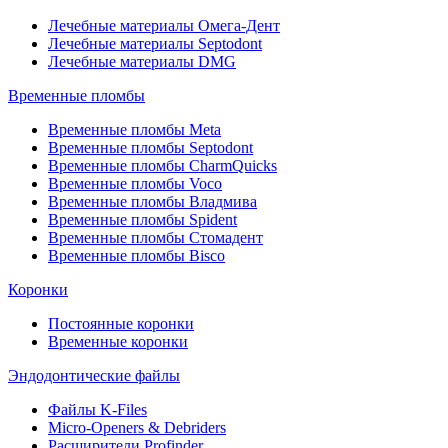
Лечебные материалы Омега-Дент
Лечебные материалы Septodont
Лечебные материалы DMG
Временные пломбы
Временные пломбы Meta
Временные пломбы Septodont
Временные пломбы CharmQuicks
Временные пломбы Voco
Временные пломбы Владмива
Временные пломбы Spident
Временные пломбы Стомадент
Временные пломбы Bisco
Коронки
Постоянные коронки
Временные коронки
Эндодонтические файлы
Файлы K-Files
Micro-Openers & Debriders
Расширители Profinder