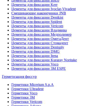
Цементы для фиксации Bisco
Цементы для фиксации Kerr
Цементы для фиксации Ivoclar-Vivadent
Смешивающие наконечники JNB
Цементы для фиксации Dentkist
Цементы для фиксации Spident
Цементы для фиксации Vericom
Цементы для фиксации Владмива
Цементы для фиксации Медполимер
Цементы для фиксации ОмегаДент
Цементы для фиксации Стомадент
Цементы для фиксации Dentsply
Цементы для фиксации DMG
Цементы для фиксации Itena
Цементы для фиксации Kuraray Noritake
Цементы для фиксации Voco
Цементы для фиксации 3M ESPE
Герметизация фиссур
Герметики Micerium S.p.A
Герметики Ultradent
Герметики Voco
Герметики 3M
Герметики Vericom
Герметики Arkona