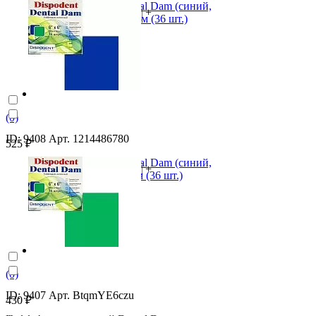
Коффердам латексный Dental Dam (синий,
-
+
средний 0,18 мм) 152х152 мм (36 шт.)
В корзину
(0)
ID: 9408 Арт. 1214486780
525 ₽
Коффердам латексный Dental Dam (синий,
-
+
тонкий 0,14 мм) 152х152 мм (36 шт.)
В корзину
(0)
ID: 9407 Арт. BtqmYE6czu
430 ₽