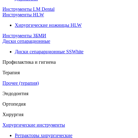
Инструменты LM Dental
Инструменты HLW
Хирургические ножницы HLW
Инструменты ЗБМИ
Диски сепарационные
Диски сепарарционные SSWhite
Профилактика и гигиена
Терапия
Прочее (терапия)
Эндодонтия
Ортопедия
Хирургия
Хирургические инструменты
Ретракторы хирургические