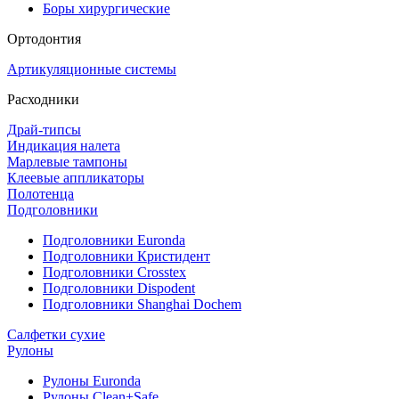
Боры хирургические
Ортодонтия
Артикуляционные системы
Расходники
Драй-типсы
Индикация налета
Марлевые тампоны
Клеевые аппликаторы
Полотенца
Подголовники
Подголовники Euronda
Подголовники Кристидент
Подголовники Crosstex
Подголовники Dispodent
Подголовники Shanghai Dochem
Салфетки сухие
Рулоны
Рулоны Euronda
Рулоны Clean+Safe