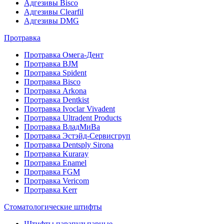
Адгезивы Bisco
Адгезивы Clearfil
Адгезивы DMG
Протравка
Протравка Омега-Дент
Протравка BJM
Протравка Spident
Протравка Bisco
Протравка Arkona
Протравка Dentkist
Протравка Ivoclar Vivadent
Протравка Ultradent Products
Протравка ВладМиВа
Протравка Эстэйд-Сервисгруп
Протравка Dentsply Sirona
Протравка Kuraray
Протравка Enamel
Протравка FGM
Протравка Vericom
Протравка Kerr
Стоматологические штифты
Штифты парапульпарные