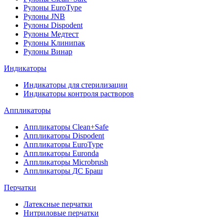
Рулоны EuroType
Рулоны JNB
Рулоны Dispodent
Рулоны Медтест
Рулоны Клинипак
Рулоны Винар
Индикаторы
Индикаторы для стерилизации
Индикаторы контроля растворов
Аппликаторы
Аппликаторы Clean+Safe
Аппликаторы Dispodent
Аппликаторы EuroType
Аппликаторы Euronda
Аппликаторы Microbrush
Аппликаторы ДС Браш
Перчатки
Латексные перчатки
Нитриловые перчатки