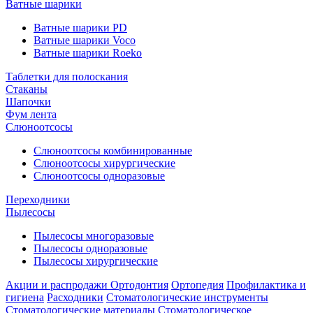
Ватные шарики
Ватные шарики PD
Ватные шарики Voco
Ватные шарики Roeko
Таблетки для полоскания
Стаканы
Шапочки
Фум лента
Слюноотсосы
Слюноотсосы комбинированные
Слюноотсосы хирургические
Слюноотсосы одноразовые
Переходники
Пылесосы
Пылесосы многоразовые
Пылесосы одноразовые
Пылесосы хирургические
Акции и распродажи
Ортодонтия
Ортопедия
Профилактика и
гигиена
Расходники
Стоматологические инструменты
Стоматологические материалы
Стоматологическое