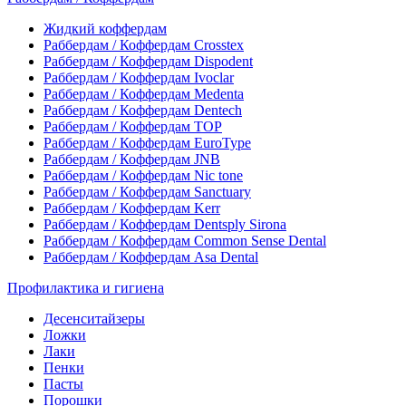
Жидкий коффердам
Раббердам / Коффердам Crosstex
Раббердам / Коффердам Dispodent
Раббердам / Коффердам Ivoclar
Раббердам / Коффердам Medenta
Раббердам / Коффердам Dentech
Раббердам / Коффердам ТОР
Раббердам / Коффердам EuroType
Раббердам / Коффердам JNB
Раббердам / Коффердам Nic tone
Раббердам / Коффердам Sanctuary
Раббердам / Коффердам Kerr
Раббердам / Коффердам Dentsply Sirona
Раббердам / Коффердам Common Sense Dental
Раббердам / Коффердам Asa Dental
Профилактика и гигиена
Десенситайзеры
Ложки
Лаки
Пенки
Пасты
Порошки