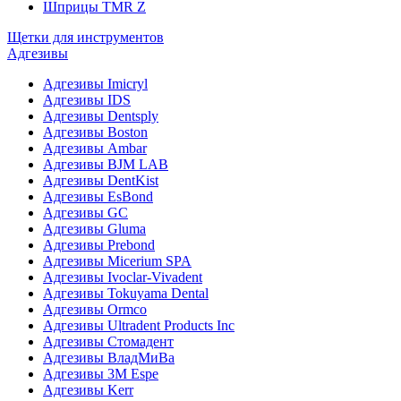
Шприцы TMR Z
Щетки для инструментов
Адгезивы
Адгезивы Imicryl
Адгезивы IDS
Адгезивы Dentsply
Адгезивы Boston
Адгезивы Ambar
Адгезивы BJM LAB
Адгезивы DentKist
Адгезивы EsBond
Адгезивы GC
Адгезивы Gluma
Адгезивы Prebond
Адгезивы Micerium SPA
Адгезивы Ivoclar-Vivadent
Адгезивы Tokuyama Dental
Адгезивы Ormco
Адгезивы Ultradent Products Inc
Адгезивы Стомадент
Адгезивы ВладМиВа
Адгезивы 3M Espe
Адгезивы Kerr