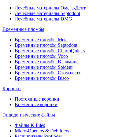
Лечебные материалы Омега-Дент
Лечебные материалы Septodont
Лечебные материалы DMG
Временные пломбы
Временные пломбы Meta
Временные пломбы Septodont
Временные пломбы CharmQuicks
Временные пломбы Voco
Временные пломбы Владмива
Временные пломбы Spident
Временные пломбы Стомадент
Временные пломбы Bisco
Коронки
Постоянные коронки
Временные коронки
Эндодонтические файлы
Файлы K-Files
Micro-Openers & Debriders
Расширители Profinder