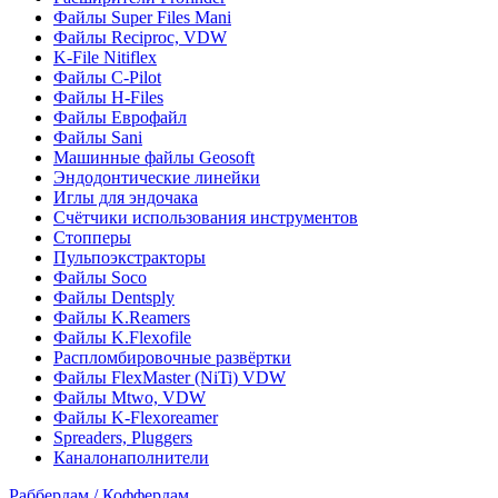
Файлы Super Files Mani
Файлы Reciproc, VDW
K-File Nitiflex
Файлы C-Pilot
Файлы H-Files
Файлы Еврофайл
Файлы Sani
Машинные файлы Geosoft
Эндодонтические линейки
Иглы для эндочака
Счётчики использования инструментов
Стопперы
Пульпоэкстракторы
Файлы Soco
Файлы Dentsply
Файлы K.Reamers
Файлы K.Flexofile
Распломбировочные развёртки
Файлы FlexMaster (NiTi) VDW
Файлы Mtwo, VDW
Файлы K-Flexoreamer
Spreaders, Pluggers
Каналонаполнители
Раббердам / Коффердам