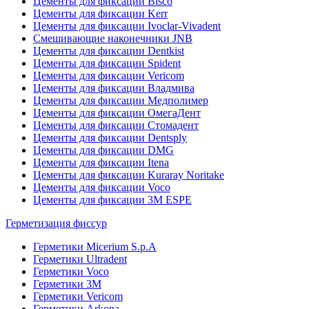
Цементы для фиксации Bisco
Цементы для фиксации Kerr
Цементы для фиксации Ivoclar-Vivadent
Смешивающие наконечники JNB
Цементы для фиксации Dentkist
Цементы для фиксации Spident
Цементы для фиксации Vericom
Цементы для фиксации Владмива
Цементы для фиксации Медполимер
Цементы для фиксации ОмегаДент
Цементы для фиксации Стомадент
Цементы для фиксации Dentsply
Цементы для фиксации DMG
Цементы для фиксации Itena
Цементы для фиксации Kuraray Noritake
Цементы для фиксации Voco
Цементы для фиксации 3M ESPE
Герметизация фиссур
Герметики Micerium S.p.A
Герметики Ultradent
Герметики Voco
Герметики 3M
Герметики Vericom
Герметики Arkona