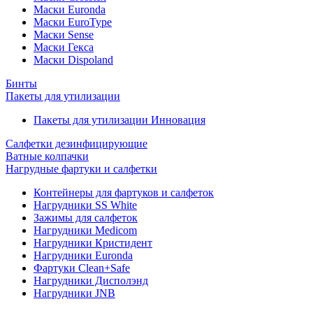
Маски Euronda
Маски EuroType
Маски Sense
Маски Гекса
Маски Dispoland
Бинты
Пакеты для утилизации
Пакеты для утилизации Инновация
Салфетки дезинфицирующие
Ватные колпачки
Нагрудные фартуки и салфетки
Контейнеры для фартуков и салфеток
Нагрудники SS White
Зажимы для салфеток
Нагрудники Medicom
Нагрудники Кристидент
Нагрудники Euronda
Фартуки Clean+Safe
Нагрудники Дисполэнд
Нагрудники JNB