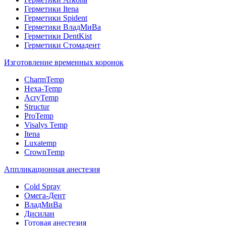
Герметики Itena
Герметики Spident
Герметики ВладМиВа
Герметики DentKist
Герметики Стомадент
Изготовление временных коронок
CharmTemp
Hexa-Temp
AcryTemp
Structur
ProTemp
Visalys Temp
Itena
Luxatemp
CrownTemp
Аппликационная анестезия
Cold Spray
Омега-Дент
ВладМиВа
Дисилан
Готовая анестезия