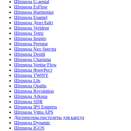
Шприцы G-aenial
Шприцы EsFlow
Шприцы Harmonize
Шприцы Enamel
Шприцы ДентЛайт
Шприцы Verident
Шприцы Tetric
Шприцы Inspiro
Шприцы Premise
Шприцы Neo Spectra
Шприцы Denfil
Шприцы Charisma
Шприцы Vertise Flow
Шприцы ФлоуРест
Шприцы TWiNY
Шприцы Llis
Шприцы Opallis
Шприцы Revolution
Шприцы Arkona
Шприцы SDR
Шприцы IPS Empress
Шприцы Vittra APS
Диспенсеры-пистолеты для капсул
Шприцы Dynamic
Шприцы IGOS