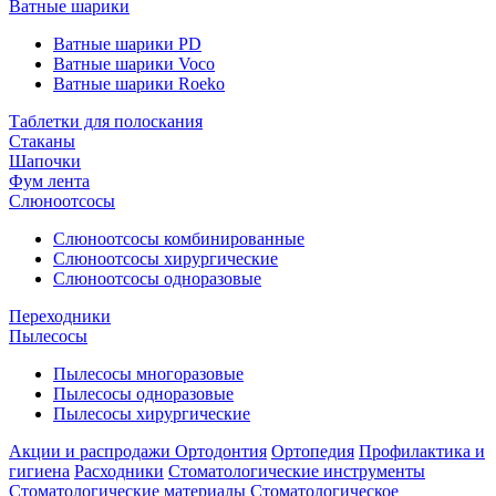
Ватные шарики
Ватные шарики PD
Ватные шарики Voco
Ватные шарики Roeko
Таблетки для полоскания
Стаканы
Шапочки
Фум лента
Слюноотсосы
Слюноотсосы комбинированные
Слюноотсосы хирургические
Слюноотсосы одноразовые
Переходники
Пылесосы
Пылесосы многоразовые
Пылесосы одноразовые
Пылесосы хирургические
Акции и распродажи
Ортодонтия
Ортопедия
Профилактика и
гигиена
Расходники
Стоматологические инструменты
Стоматологические материалы
Стоматологическое