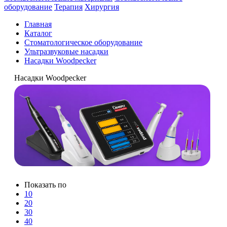
оборудование
Терапия
Хирургия
Главная
Каталог
Стоматологическое оборудование
Ультразвуковые насадки
Насадки Woodpecker
Насадки Woodpecker
Показать по
10
20
30
40