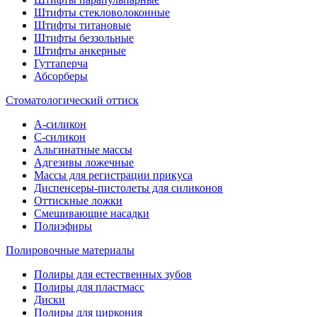
Штифты стекловолоконные
Штифты титановые
Штифты беззольные
Штифты анкерные
Гуттаперча
Абсорберы
Стоматологический оттиск
А-силикон
C-силикон
Альгинатные массы
Адгезивы ложечные
Массы для регистрации прикуса
Диспенсеры-пистолеты для силиконов
Оттискные ложки
Смешивающие насадки
Полиэфиры
Полировочные материалы
Полиры для естественных зубов
Полиры для пластмасс
Диски
Полиры для циркония