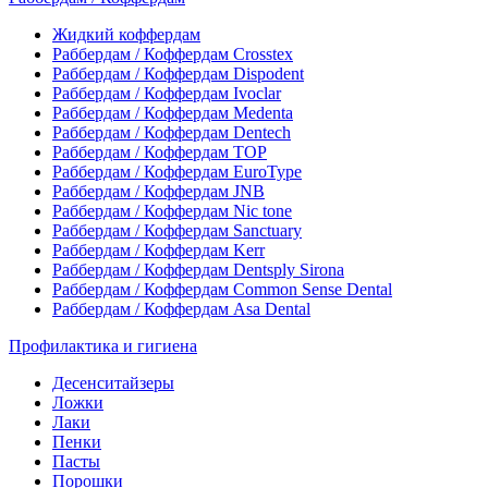
Жидкий коффердам
Раббердам / Коффердам Crosstex
Раббердам / Коффердам Dispodent
Раббердам / Коффердам Ivoclar
Раббердам / Коффердам Medenta
Раббердам / Коффердам Dentech
Раббердам / Коффердам ТОР
Раббердам / Коффердам EuroType
Раббердам / Коффердам JNB
Раббердам / Коффердам Nic tone
Раббердам / Коффердам Sanctuary
Раббердам / Коффердам Kerr
Раббердам / Коффердам Dentsply Sirona
Раббердам / Коффердам Common Sense Dental
Раббердам / Коффердам Asa Dental
Профилактика и гигиена
Десенситайзеры
Ложки
Лаки
Пенки
Пасты
Порошки