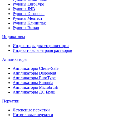
Рулоны EuroType
Рулоны JNB
Рулоны Dispodent
Рулоны Медтест
Рулоны Клинипак
Рулоны Винар
Индикаторы
Индикаторы для стерилизации
Индикаторы контроля растворов
Аппликаторы
Аппликаторы Clean+Safe
Аппликаторы Dispodent
Аппликаторы EuroType
Аппликаторы Euronda
Аппликаторы Microbrush
Аппликаторы ДС Браш
Перчатки
Латексные перчатки
Нитриловые перчатки