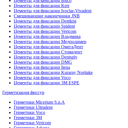
Цементы для фиксации Bisco
Цементы для фиксации Kerr
Цементы для фиксации Ivoclar-Vivadent
Смешивающие наконечники JNB
Цементы для фиксации Dentkist
Цементы для фиксации Spident
Цементы для фиксации Vericom
Цементы для фиксации Владмива
Цементы для фиксации Медполимер
Цементы для фиксации ОмегаДент
Цементы для фиксации Стомадент
Цементы для фиксации Dentsply
Цементы для фиксации DMG
Цементы для фиксации Itena
Цементы для фиксации Kuraray Noritake
Цементы для фиксации Voco
Цементы для фиксации 3M ESPE
Герметизация фиссур
Герметики Micerium S.p.A
Герметики Ultradent
Герметики Voco
Герметики 3M
Герметики Vericom
Герметики Arkona