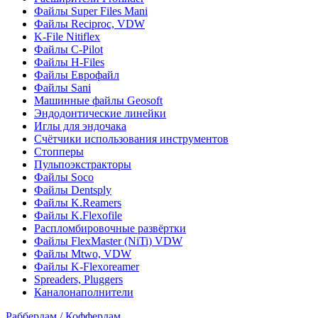
Файлы Super Files Mani
Файлы Reciproc, VDW
K-File Nitiflex
Файлы C-Pilot
Файлы H-Files
Файлы Еврофайл
Файлы Sani
Машинные файлы Geosoft
Эндодонтические линейки
Иглы для эндочака
Счётчики использования инструментов
Стопперы
Пульпоэкстракторы
Файлы Soco
Файлы Dentsply
Файлы K.Reamers
Файлы K.Flexofile
Распломбировочные развёртки
Файлы FlexMaster (NiTi) VDW
Файлы Mtwo, VDW
Файлы K-Flexoreamer
Spreaders, Pluggers
Каналонаполнители
Раббердам / Коффердам