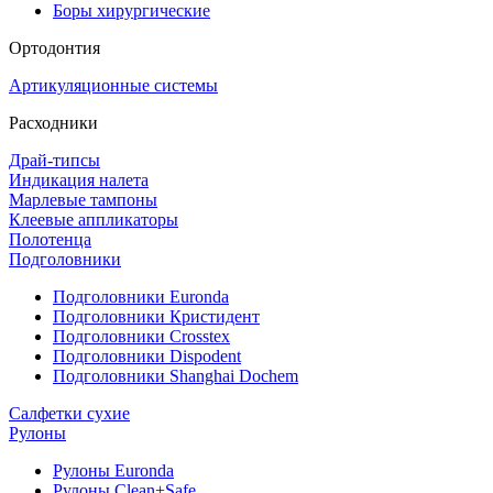
Боры хирургические
Ортодонтия
Артикуляционные системы
Расходники
Драй-типсы
Индикация налета
Марлевые тампоны
Клеевые аппликаторы
Полотенца
Подголовники
Подголовники Euronda
Подголовники Кристидент
Подголовники Crosstex
Подголовники Dispodent
Подголовники Shanghai Dochem
Салфетки сухие
Рулоны
Рулоны Euronda
Рулоны Clean+Safe