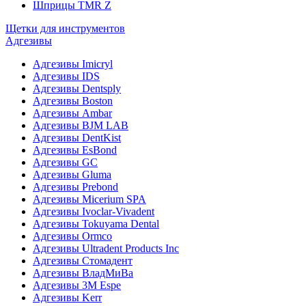
Шприцы TMR Z
Щетки для инструментов
Адгезивы
Адгезивы Imicryl
Адгезивы IDS
Адгезивы Dentsply
Адгезивы Boston
Адгезивы Ambar
Адгезивы BJM LAB
Адгезивы DentKist
Адгезивы EsBond
Адгезивы GC
Адгезивы Gluma
Адгезивы Prebond
Адгезивы Micerium SPA
Адгезивы Ivoclar-Vivadent
Адгезивы Tokuyama Dental
Адгезивы Ormco
Адгезивы Ultradent Products Inc
Адгезивы Стомадент
Адгезивы ВладМиВа
Адгезивы 3M Espe
Адгезивы Kerr