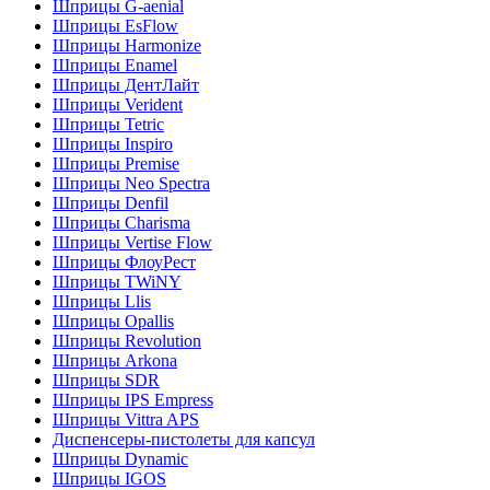
Шприцы G-aenial
Шприцы EsFlow
Шприцы Harmonize
Шприцы Enamel
Шприцы ДентЛайт
Шприцы Verident
Шприцы Tetric
Шприцы Inspiro
Шприцы Premise
Шприцы Neo Spectra
Шприцы Denfil
Шприцы Charisma
Шприцы Vertise Flow
Шприцы ФлоуРест
Шприцы TWiNY
Шприцы Llis
Шприцы Opallis
Шприцы Revolution
Шприцы Arkona
Шприцы SDR
Шприцы IPS Empress
Шприцы Vittra APS
Диспенсеры-пистолеты для капсул
Шприцы Dynamic
Шприцы IGOS