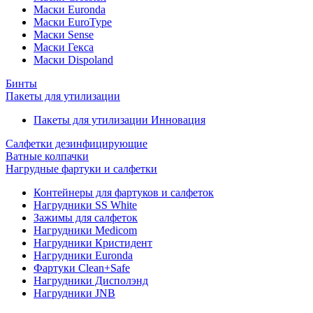
Маски Euronda
Маски EuroType
Маски Sense
Маски Гекса
Маски Dispoland
Бинты
Пакеты для утилизации
Пакеты для утилизации Инновация
Салфетки дезинфицирующие
Ватные колпачки
Нагрудные фартуки и салфетки
Контейнеры для фартуков и салфеток
Нагрудники SS White
Зажимы для салфеток
Нагрудники Medicom
Нагрудники Кристидент
Нагрудники Euronda
Фартуки Clean+Safe
Нагрудники Дисполэнд
Нагрудники JNB