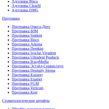
Адгезивы Bisco
Адгезивы Clearfil
Адгезивы DMG
Протравка
Протравка Омега-Дент
Протравка BJM
Протравка Spident
Протравка Bisco
Протравка Arkona
Протравка Dentkist
Протравка Ivoclar Vivadent
Протравка Ultradent Products
Протравка ВладМиВа
Протравка Эстэйд-Сервисгруп
Протравка Dentsply Sirona
Протравка Kuraray
Протравка Enamel
Протравка FGM
Протравка Vericom
Протравка Kerr
Стоматологические штифты
Штифты парапульпарные