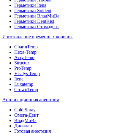
Герметики Itena
Герметики Spident
Герметики ВладМиВа
Герметики DentKist
Герметики Стомадент
Изготовление временных коронок
CharmTemp
Hexa-Temp
AcryTemp
Structur
ProTemp
Visalys Temp
Itena
Luxatemp
CrownTemp
Аппликационная анестезия
Cold Spray
Омега-Дент
ВладМиВа
Дисилан
Готовая анестезия