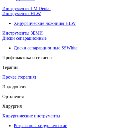
Инструменты LM Dental
Инструменты HLW
Хирургические ножницы HLW
Инструменты ЗБМИ
Диски сепарационные
Диски сепарарционные SSWhite
Профилактика и гигиена
Терапия
Прочее (терапия)
Эндодонтия
Ортопедия
Хирургия
Хирургические инструменты
Ретракторы хирургические