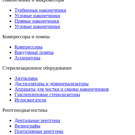
Турбинные наконечники
Угловые наконечники
Прямые наконечники
Угловые наконечники
Компрессоры и помпы
Компрессоры
Вакуумные помпы
Аспираторы
Стерилизационное оборудование
Автоклавы
Дистилляторы и деминерализаторы
Аппараты для чистки и смазки наконечников
Гласперленовые стерилизаторы
Иглосжигатели
Рентгенодиагностика
Дентальные рентгены
Визиографы
Портативные рентгены