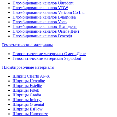
Пломбирование каналов Ultradent
Пломбирование каналов VDW
Пломбирование каналов Vericom Co Ltd
Пломбирование каналов Владмива
Пломбирование каналов Voco
Пломбирование каналов Технодент
Пломбирование каналов Омега-Дент
Пломбирование каналов Геософт
Гемостатические материалы
Гемостатические материалы Омега-Дент
Гемостатические материалы Septodont
Пломбировочные материалы
Шприц Clearfil AP-X
Шприцы Herculite
Шприцы Estelite
Шприцы Filtek
Шприцы Gradia
Шприцы Imicryl
Шприцы G-aenial
Шприцы EsFlow
Шприцы Harmonize