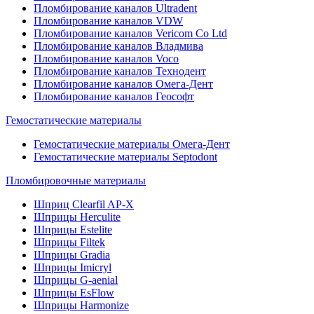
Пломбирование каналов Ultradent
Пломбирование каналов VDW
Пломбирование каналов Vericom Co Ltd
Пломбирование каналов Владмива
Пломбирование каналов Voco
Пломбирование каналов Технодент
Пломбирование каналов Омега-Дент
Пломбирование каналов Геософт
Гемостатические материалы
Гемостатические материалы Омега-Дент
Гемостатические материалы Septodont
Пломбировочные материалы
Шприц Clearfil AP-X
Шприцы Herculite
Шприцы Estelite
Шприцы Filtek
Шприцы Gradia
Шприцы Imicryl
Шприцы G-aenial
Шприцы EsFlow
Шприцы Harmonize