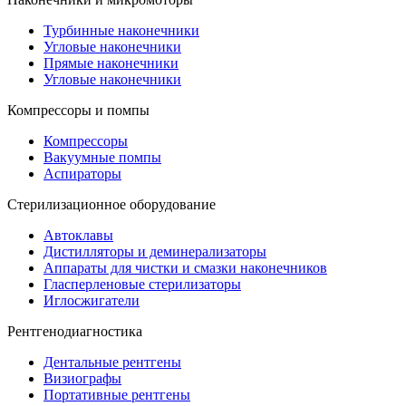
Турбинные наконечники
Угловые наконечники
Прямые наконечники
Угловые наконечники
Компрессоры и помпы
Компрессоры
Вакуумные помпы
Аспираторы
Стерилизационное оборудование
Автоклавы
Дистилляторы и деминерализаторы
Аппараты для чистки и смазки наконечников
Гласперленовые стерилизаторы
Иглосжигатели
Рентгенодиагностика
Дентальные рентгены
Визиографы
Портативные рентгены