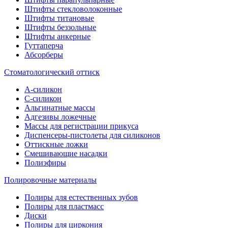
Штифты стекловолоконные
Штифты титановые
Штифты беззольные
Штифты анкерные
Гуттаперча
Абсорберы
Стоматологический оттиск
А-силикон
C-силикон
Альгинатные массы
Адгезивы ложечные
Массы для регистрации прикуса
Диспенсеры-пистолеты для силиконов
Оттискные ложки
Смешивающие насадки
Полиэфиры
Полировочные материалы
Полиры для естественных зубов
Полиры для пластмасс
Диски
Полиры для циркония