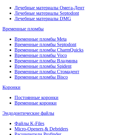
Лечебные материалы Омега-Дент
Лечебные материалы Septodont
Лечебные материалы DMG
Временные пломбы
Временные пломбы Meta
Временные пломбы Septodont
Временные пломбы CharmQuicks
Временные пломбы Voco
Временные пломбы Владмива
Временные пломбы Spident
Временные пломбы Стомадент
Временные пломбы Bisco
Коронки
Постоянные коронки
Временные коронки
Эндодонтические файлы
Файлы K-Files
Micro-Openers & Debriders
Расширители Profinder