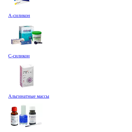
А-силикон
C-силикон
Альгинатные массы