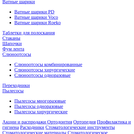
Ватные шарики
Ватные шарики PD
Ватные шарики Voco
Ватные шарики Roeko
Таблетки для полоскания
Стаканы
Шапочки
Фум лента
Слюноотсосы
Слюноотсосы комбинированные
Слюноотсосы хирургические
Слюноотсосы одноразовые
Переходники
Пылесосы
Пылесосы многоразовые
Пылесосы одноразовые
Пылесосы хирургические
Акции и распродажи
Ортодонтия
Ортопедия
Профилактика и
гигиена
Расходники
Стоматологические инструменты
Стоматологические материалы
Стоматологическое