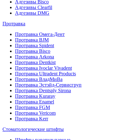
Адгезивы Bisco
Адгезивы Clearfil
Адгезивы DMG
Протравка
Протравка Омега-Дент
Протравка BJM
Протравка Spident
Протравка Bisco
Протравка Arkona
Протравка Dentkist
Протравка Ivoclar Vivadent
Протравка Ultradent Products
Протравка ВладМиВа
Протравка Эстэйд-Сервисгруп
Протравка Dentsply Sirona
Протравка Kuraray
Протравка Enamel
Протравка FGM
Протравка Vericom
Протравка Kerr
Стоматологические штифты
Штифты парапульпарные