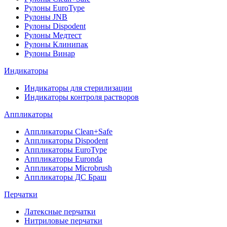
Рулоны EuroType
Рулоны JNB
Рулоны Dispodent
Рулоны Медтест
Рулоны Клинипак
Рулоны Винар
Индикаторы
Индикаторы для стерилизации
Индикаторы контроля растворов
Аппликаторы
Аппликаторы Clean+Safe
Аппликаторы Dispodent
Аппликаторы EuroType
Аппликаторы Euronda
Аппликаторы Microbrush
Аппликаторы ДС Браш
Перчатки
Латексные перчатки
Нитриловые перчатки