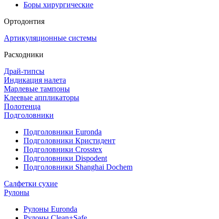
Боры хирургические
Ортодонтия
Артикуляционные системы
Расходники
Драй-типсы
Индикация налета
Марлевые тампоны
Клеевые аппликаторы
Полотенца
Подголовники
Подголовники Euronda
Подголовники Кристидент
Подголовники Crosstex
Подголовники Dispodent
Подголовники Shanghai Dochem
Салфетки сухие
Рулоны
Рулоны Euronda
Рулоны Clean+Safe