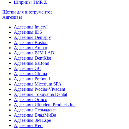
Шприцы TMR Z
Щетки для инструментов
Адгезивы
Адгезивы Imicryl
Адгезивы IDS
Адгезивы Dentsply
Адгезивы Boston
Адгезивы Ambar
Адгезивы BJM LAB
Адгезивы DentKist
Адгезивы EsBond
Адгезивы GC
Адгезивы Gluma
Адгезивы Prebond
Адгезивы Micerium SPA
Адгезивы Ivoclar-Vivadent
Адгезивы Tokuyama Dental
Адгезивы Ormco
Адгезивы Ultradent Products Inc
Адгезивы Стомадент
Адгезивы ВладМиВа
Адгезивы 3M Espe
Адгезивы Kerr