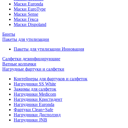
Маски Euronda
Маски EuroType
Маски Sense
Маски Гекса
Маски Dispoland
Бинты
Пакеты для утилизации
Пакеты для утилизации Инновация
Салфетки дезинфицирующие
Ватные колпачки
Нагрудные фартуки и салфетки
Контейнеры для фартуков и салфеток
Нагрудники SS White
Зажимы для салфеток
Нагрудники Medicom
Нагрудники Кристидент
Нагрудники Euronda
Фартуки Clean+Safe
Нагрудники Дисполэнд
Нагрудники JNB