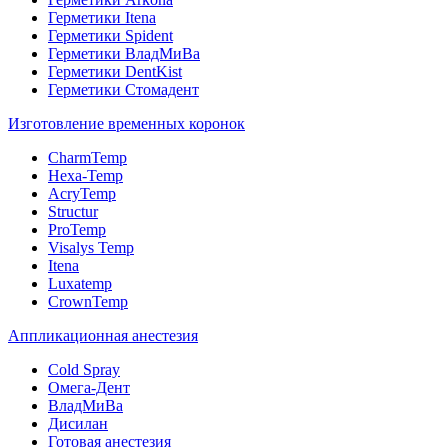
Герметики Itena
Герметики Spident
Герметики ВладМиВа
Герметики DentKist
Герметики Стомадент
Изготовление временных коронок
CharmTemp
Hexa-Temp
AcryTemp
Structur
ProTemp
Visalys Temp
Itena
Luxatemp
CrownTemp
Аппликационная анестезия
Cold Spray
Омега-Дент
ВладМиВа
Дисилан
Готовая анестезия