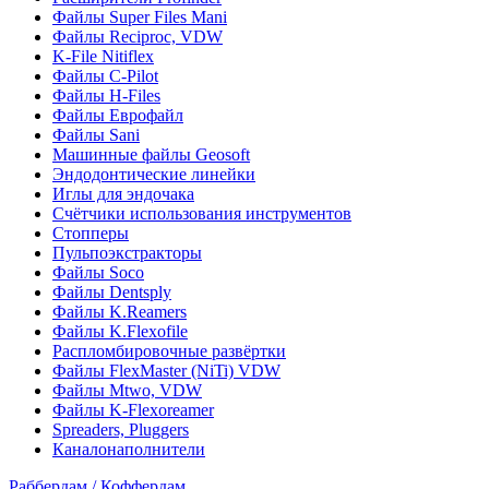
Файлы Super Files Mani
Файлы Reciproc, VDW
K-File Nitiflex
Файлы C-Pilot
Файлы H-Files
Файлы Еврофайл
Файлы Sani
Машинные файлы Geosoft
Эндодонтические линейки
Иглы для эндочака
Счётчики использования инструментов
Стопперы
Пульпоэкстракторы
Файлы Soco
Файлы Dentsply
Файлы K.Reamers
Файлы K.Flexofile
Распломбировочные развёртки
Файлы FlexMaster (NiTi) VDW
Файлы Mtwo, VDW
Файлы K-Flexoreamer
Spreaders, Pluggers
Каналонаполнители
Раббердам / Коффердам