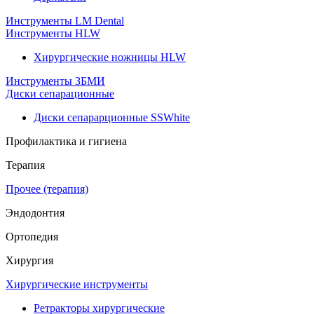
Инструменты LM Dental
Инструменты HLW
Хирургические ножницы HLW
Инструменты ЗБМИ
Диски сепарационные
Диски сепарарционные SSWhite
Профилактика и гигиена
Терапия
Прочее (терапия)
Эндодонтия
Ортопедия
Хирургия
Хирургические инструменты
Ретракторы хирургические