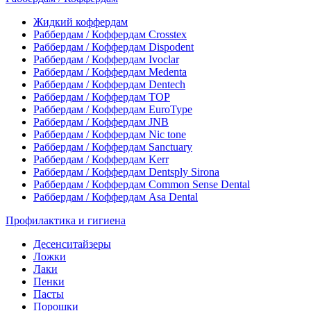
Жидкий коффердам
Раббердам / Коффердам Crosstex
Раббердам / Коффердам Dispodent
Раббердам / Коффердам Ivoclar
Раббердам / Коффердам Medenta
Раббердам / Коффердам Dentech
Раббердам / Коффердам ТОР
Раббердам / Коффердам EuroType
Раббердам / Коффердам JNB
Раббердам / Коффердам Nic tone
Раббердам / Коффердам Sanctuary
Раббердам / Коффердам Kerr
Раббердам / Коффердам Dentsply Sirona
Раббердам / Коффердам Common Sense Dental
Раббердам / Коффердам Asa Dental
Профилактика и гигиена
Десенситайзеры
Ложки
Лаки
Пенки
Пасты
Порошки