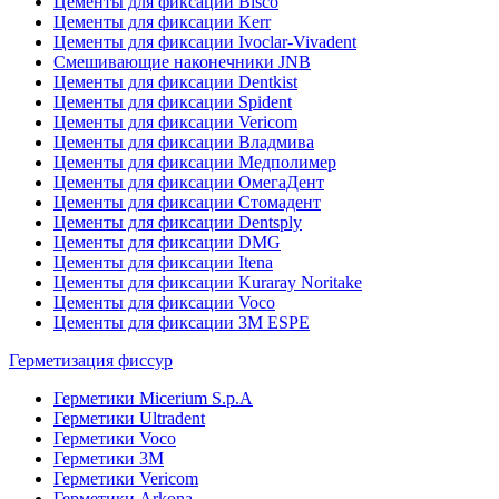
Цементы для фиксации Bisco
Цементы для фиксации Kerr
Цементы для фиксации Ivoclar-Vivadent
Смешивающие наконечники JNB
Цементы для фиксации Dentkist
Цементы для фиксации Spident
Цементы для фиксации Vericom
Цементы для фиксации Владмива
Цементы для фиксации Медполимер
Цементы для фиксации ОмегаДент
Цементы для фиксации Стомадент
Цементы для фиксации Dentsply
Цементы для фиксации DMG
Цементы для фиксации Itena
Цементы для фиксации Kuraray Noritake
Цементы для фиксации Voco
Цементы для фиксации 3M ESPE
Герметизация фиссур
Герметики Micerium S.p.A
Герметики Ultradent
Герметики Voco
Герметики 3M
Герметики Vericom
Герметики Arkona