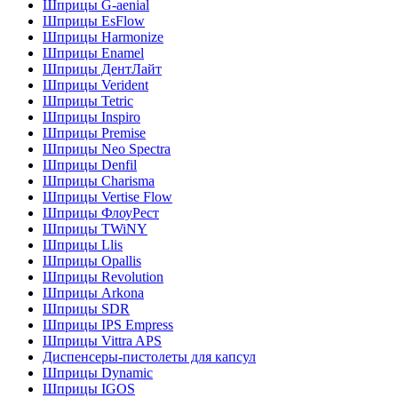
Шприцы G-aenial
Шприцы EsFlow
Шприцы Harmonize
Шприцы Enamel
Шприцы ДентЛайт
Шприцы Verident
Шприцы Tetric
Шприцы Inspiro
Шприцы Premise
Шприцы Neo Spectra
Шприцы Denfil
Шприцы Charisma
Шприцы Vertise Flow
Шприцы ФлоуРест
Шприцы TWiNY
Шприцы Llis
Шприцы Opallis
Шприцы Revolution
Шприцы Arkona
Шприцы SDR
Шприцы IPS Empress
Шприцы Vittra APS
Диспенсеры-пистолеты для капсул
Шприцы Dynamic
Шприцы IGOS