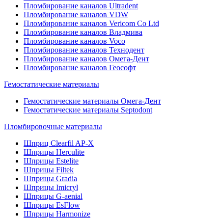
Пломбирование каналов Ultradent
Пломбирование каналов VDW
Пломбирование каналов Vericom Co Ltd
Пломбирование каналов Владмива
Пломбирование каналов Voco
Пломбирование каналов Технодент
Пломбирование каналов Омега-Дент
Пломбирование каналов Геософт
Гемостатические материалы
Гемостатические материалы Омега-Дент
Гемостатические материалы Septodont
Пломбировочные материалы
Шприц Clearfil AP-X
Шприцы Herculite
Шприцы Estelite
Шприцы Filtek
Шприцы Gradia
Шприцы Imicryl
Шприцы G-aenial
Шприцы EsFlow
Шприцы Harmonize