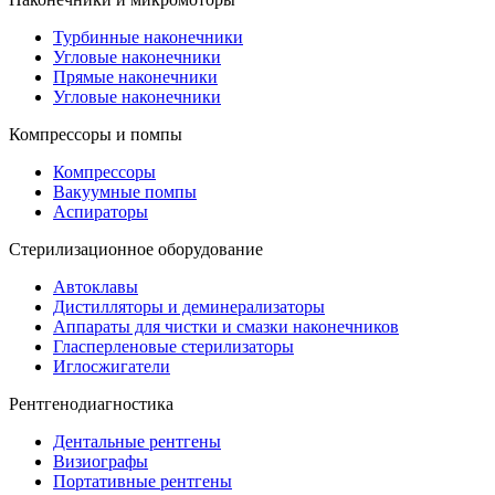
Турбинные наконечники
Угловые наконечники
Прямые наконечники
Угловые наконечники
Компрессоры и помпы
Компрессоры
Вакуумные помпы
Аспираторы
Стерилизационное оборудование
Автоклавы
Дистилляторы и деминерализаторы
Аппараты для чистки и смазки наконечников
Гласперленовые стерилизаторы
Иглосжигатели
Рентгенодиагностика
Дентальные рентгены
Визиографы
Портативные рентгены