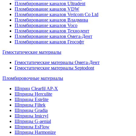
Пломбирование каналов Ultradent
Пломбирование каналов VDW
Пломбирование каналов Vericom Co Ltd
Пломбирование каналов Владмива
Пломбирование каналов Voco
Пломбирование каналов Технодент
Пломбирование каналов Омега-Дент
Пломбирование каналов Геософт
Гемостатические материалы
Гемостатические материалы Омега-Дент
Гемостатические материалы Septodont
Пломбировочные материалы
Шприц Clearfil AP-X
Шприцы Herculite
Шприцы Estelite
Шприцы Filtek
Шприцы Gradia
Шприцы Imicryl
Шприцы G-aenial
Шприцы EsFlow
Шприцы Harmonize