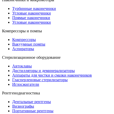
Турбинные наконечники
Угловые наконечники
Прямые наконечники
Угловые наконечники
Компрессоры и помпы
Компрессоры
Вакуумные помпы
Аспираторы
Стерилизационное оборудование
Автоклавы
Дистилляторы и деминерализаторы
Аппараты для чистки и смазки наконечников
Гласперленовые стерилизаторы
Иглосжигатели
Рентгенодиагностика
Дентальные рентгены
Визиографы
Портативные рентгены