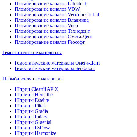
Пломбирование каналов Ultradent
Пломбирование каналов VDW
Пломбирование каналов Vericom Co Ltd
Пломбирование каналов Владмива
Пломбирование каналов Voco
Пломбирование каналов Технодент
Пломбирование каналов Омега-Дент
Пломбирование каналов Геософт
Гемостатические материалы
Гемостатические материалы Омега-Дент
Гемостатические материалы Septodont
Пломбировочные материалы
Шприц Clearfil AP-X
Шприцы Herculite
Шприцы Estelite
Шприцы Filtek
Шприцы Gradia
Шприцы Imicryl
Шприцы G-aenial
Шприцы EsFlow
Шприцы Harmonize