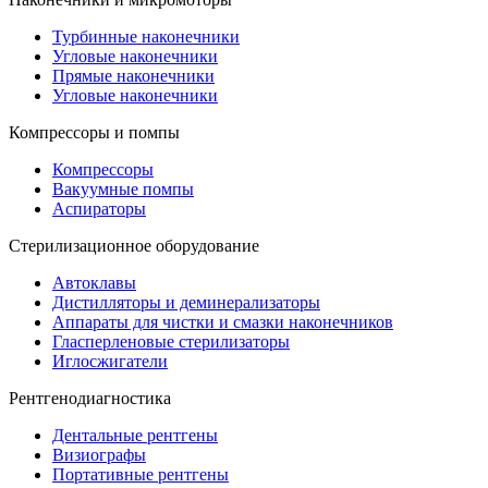
Турбинные наконечники
Угловые наконечники
Прямые наконечники
Угловые наконечники
Компрессоры и помпы
Компрессоры
Вакуумные помпы
Аспираторы
Стерилизационное оборудование
Автоклавы
Дистилляторы и деминерализаторы
Аппараты для чистки и смазки наконечников
Гласперленовые стерилизаторы
Иглосжигатели
Рентгенодиагностика
Дентальные рентгены
Визиографы
Портативные рентгены