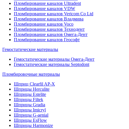
Пломбирование каналов Ultradent
Пломбирование каналов VDW
Пломбирование каналов Vericom Co Ltd
Пломбирование каналов Владмива
Пломбирование каналов Voco
Пломбирование каналов Технодент
Пломбирование каналов Омега-Дент
Пломбирование каналов Геософт
Гемостатические материалы
Гемостатические материалы Омега-Дент
Гемостатические материалы Septodont
Пломбировочные материалы
Шприц Clearfil AP-X
Шприцы Herculite
Шприцы Estelite
Шприцы Filtek
Шприцы Gradia
Шприцы Imicryl
Шприцы G-aenial
Шприцы EsFlow
Шприцы Harmonize