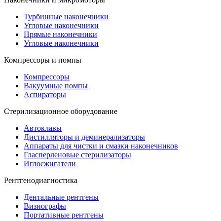
Турбинные наконечники
Угловые наконечники
Прямые наконечники
Угловые наконечники
Компрессоры и помпы
Компрессоры
Вакуумные помпы
Аспираторы
Стерилизационное оборудование
Автоклавы
Дистилляторы и деминерализаторы
Аппараты для чистки и смазки наконечников
Гласперленовые стерилизаторы
Иглосжигатели
Рентгенодиагностика
Дентальные рентгены
Визиографы
Портативные рентгены