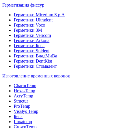
Герметизация фиссур
Герметики Micerium S.p.A
Герметики Ultradent
Герметики Voco
Герметики 3M
Герметики Vericom
Герметики Arkona
Герметики Itena
Герметики Spident
Герметики ВладМиВа
Герметики DentKist
Герметики Стомадент
Изготовление временных коронок
CharmTemp
Hexa-Temp
AcryTemp
Structur
ProTemp
Visalys Temp
Itena
Luxatemp
CrownTemp