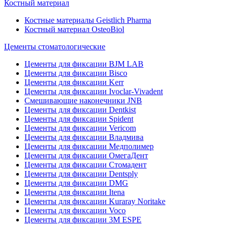
Костный материал
Костные материалы Geistlich Pharma
Костный материал OsteoBiol
Цементы стоматологические
Цементы для фиксации BJM LAB
Цементы для фиксации Bisco
Цементы для фиксации Kerr
Цементы для фиксации Ivoclar-Vivadent
Смешивающие наконечники JNB
Цементы для фиксации Dentkist
Цементы для фиксации Spident
Цементы для фиксации Vericom
Цементы для фиксации Владмива
Цементы для фиксации Медполимер
Цементы для фиксации ОмегаДент
Цементы для фиксации Стомадент
Цементы для фиксации Dentsply
Цементы для фиксации DMG
Цементы для фиксации Itena
Цементы для фиксации Kuraray Noritake
Цементы для фиксации Voco
Цементы для фиксации 3M ESPE