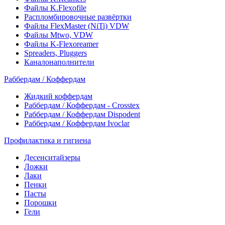
Файлы K.Flexofile
Распломбировочные развёртки
Файлы FlexMaster (NiTi) VDW
Файлы Mtwo, VDW
Файлы K-Flexoreamer
Spreaders, Pluggers
Каналонаполнители
Раббердам / Коффердам
Жидкий коффердам
Раббердам / Коффердам - Crosstex
Раббердам / Коффердам Dispodent
Раббердам / Коффердам Ivoclar
Профилактика и гигиена
Десенситайзеры
Ложки
Лаки
Пенки
Пасты
Порошки
Гели