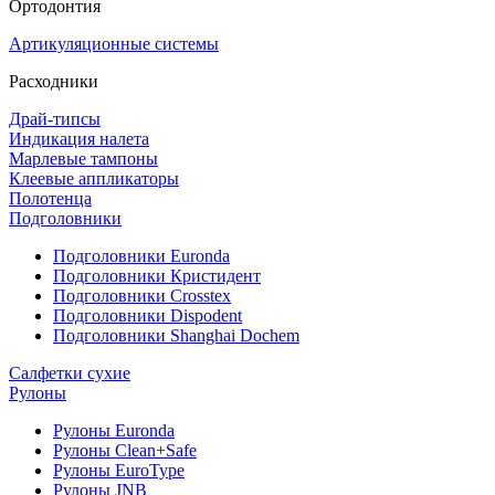
Ортодонтия
Артикуляционные системы
Расходники
Драй-типсы
Индикация налета
Марлевые тампоны
Клеевые аппликаторы
Полотенца
Подголовники
Подголовники Euronda
Подголовники Кристидент
Подголовники Crosstex
Подголовники Dispodent
Подголовники Shanghai Dochem
Салфетки сухие
Рулоны
Рулоны Euronda
Рулоны Clean+Safe
Рулоны EuroType
Рулоны JNB