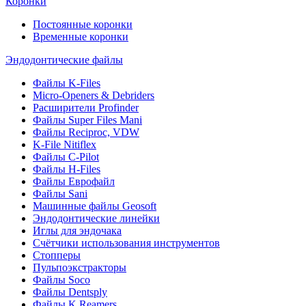
Коронки
Постоянные коронки
Временные коронки
Эндодонтические файлы
Файлы K-Files
Micro-Openers & Debriders
Расширители Profinder
Файлы Super Files Mani
Файлы Reciproc, VDW
K-File Nitiflex
Файлы C-Pilot
Файлы H-Files
Файлы Еврофайл
Файлы Sani
Машинные файлы Geosoft
Эндодонтические линейки
Иглы для эндочака
Счётчики использования инструментов
Стопперы
Пульпоэкстракторы
Файлы Soco
Файлы Dentsply
Файлы K.Reamers