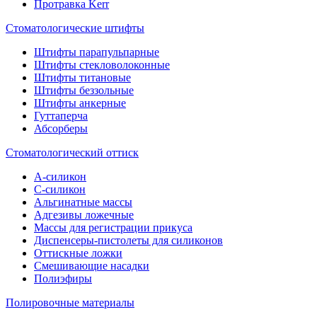
Протравка Kerr
Стоматологические штифты
Штифты парапульпарные
Штифты стекловолоконные
Штифты титановые
Штифты беззольные
Штифты анкерные
Гуттаперча
Абсорберы
Стоматологический оттиск
А-силикон
C-силикон
Альгинатные массы
Адгезивы ложечные
Массы для регистрации прикуса
Диспенсеры-пистолеты для силиконов
Оттискные ложки
Смешивающие насадки
Полиэфиры
Полировочные материалы