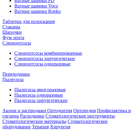
Ватные шарики PD
Ватные шарики Voco
Ватные шарики Roeko
Таблетки для полоскания
Стаканы
Шапочки
Фум лента
Слюноотсосы
Слюноотсосы комбинированные
Слюноотсосы хирургические
Слюноотсосы одноразовые
Переходники
Пылесосы
Пылесосы многоразовые
Пылесосы одноразовые
Пылесосы хирургические
Акции и распродажи
Ортодонтия
Ортопедия
Профилактика и
гигиена
Расходники
Стоматологические инструменты
Стоматологические материалы
Стоматологическое
оборудование
Терапия
Хирургия