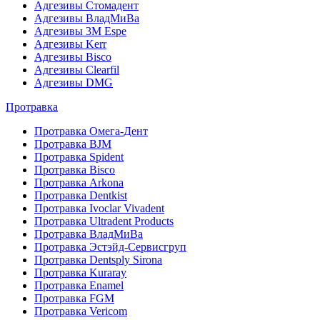
Адгезивы Стомадент
Адгезивы ВладМиВа
Адгезивы 3M Espe
Адгезивы Kerr
Адгезивы Bisco
Адгезивы Clearfil
Адгезивы DMG
Протравка
Протравка Омега-Дент
Протравка BJM
Протравка Spident
Протравка Bisco
Протравка Arkona
Протравка Dentkist
Протравка Ivoclar Vivadent
Протравка Ultradent Products
Протравка ВладМиВа
Протравка Эстэйд-Сервисгруп
Протравка Dentsply Sirona
Протравка Kuraray
Протравка Enamel
Протравка FGM
Протравка Vericom