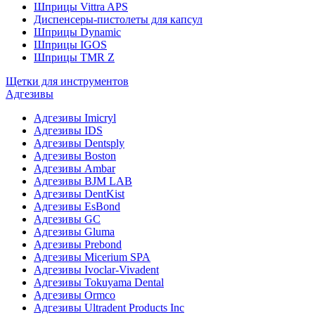
Шприцы Vittra APS
Диспенсеры-пистолеты для капсул
Шприцы Dynamic
Шприцы IGOS
Шприцы TMR Z
Щетки для инструментов
Адгезивы
Адгезивы Imicryl
Адгезивы IDS
Адгезивы Dentsply
Адгезивы Boston
Адгезивы Ambar
Адгезивы BJM LAB
Адгезивы DentKist
Адгезивы EsBond
Адгезивы GC
Адгезивы Gluma
Адгезивы Prebond
Адгезивы Micerium SPA
Адгезивы Ivoclar-Vivadent
Адгезивы Tokuyama Dental
Адгезивы Ormco
Адгезивы Ultradent Products Inc