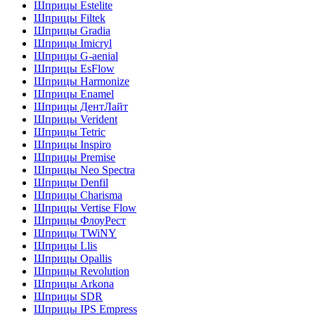
Шприцы Estelite
Шприцы Filtek
Шприцы Gradia
Шприцы Imicryl
Шприцы G-aenial
Шприцы EsFlow
Шприцы Harmonize
Шприцы Enamel
Шприцы ДентЛайт
Шприцы Verident
Шприцы Tetric
Шприцы Inspiro
Шприцы Premise
Шприцы Neo Spectra
Шприцы Denfil
Шприцы Charisma
Шприцы Vertise Flow
Шприцы ФлоуРест
Шприцы TWiNY
Шприцы Llis
Шприцы Opallis
Шприцы Revolution
Шприцы Arkona
Шприцы SDR
Шприцы IPS Empress