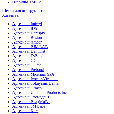
Шприцы TMR Z
Щетки для инструментов
Адгезивы
Адгезивы Imicryl
Адгезивы IDS
Адгезивы Dentsply
Адгезивы Boston
Адгезивы Ambar
Адгезивы BJM LAB
Адгезивы DentKist
Адгезивы EsBond
Адгезивы GC
Адгезивы Gluma
Адгезивы Prebond
Адгезивы Micerium SPA
Адгезивы Ivoclar-Vivadent
Адгезивы Tokuyama Dental
Адгезивы Ormco
Адгезивы Ultradent Products Inc
Адгезивы Стомадент
Адгезивы ВладМиВа
Адгезивы 3M Espe
Адгезивы Kerr