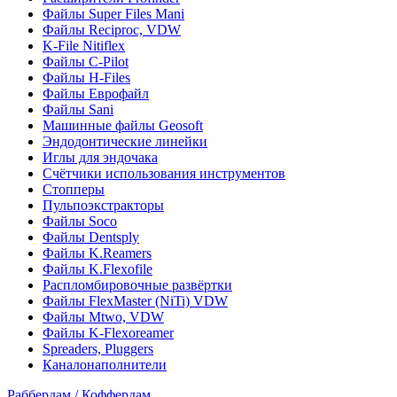
Файлы Super Files Mani
Файлы Reciproc, VDW
K-File Nitiflex
Файлы C-Pilot
Файлы H-Files
Файлы Еврофайл
Файлы Sani
Машинные файлы Geosoft
Эндодонтические линейки
Иглы для эндочака
Счётчики использования инструментов
Стопперы
Пульпоэкстракторы
Файлы Soco
Файлы Dentsply
Файлы K.Reamers
Файлы K.Flexofile
Распломбировочные развёртки
Файлы FlexMaster (NiTi) VDW
Файлы Mtwo, VDW
Файлы K-Flexoreamer
Spreaders, Pluggers
Каналонаполнители
Раббердам / Коффердам