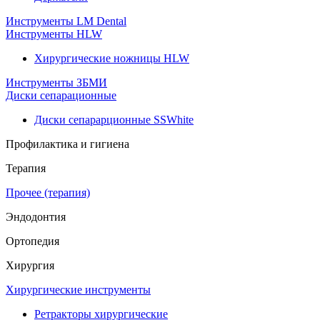
Инструменты LM Dental
Инструменты HLW
Хирургические ножницы HLW
Инструменты ЗБМИ
Диски сепарационные
Диски сепарарционные SSWhite
Профилактика и гигиена
Терапия
Прочее (терапия)
Эндодонтия
Ортопедия
Хирургия
Хирургические инструменты
Ретракторы хирургические