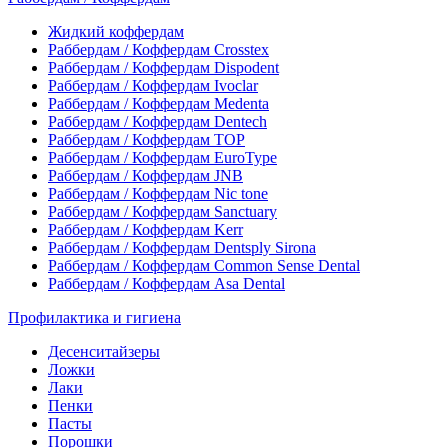
Жидкий коффердам
Раббердам / Коффердам Crosstex
Раббердам / Коффердам Dispodent
Раббердам / Коффердам Ivoclar
Раббердам / Коффердам Medenta
Раббердам / Коффердам Dentech
Раббердам / Коффердам ТОР
Раббердам / Коффердам EuroType
Раббердам / Коффердам JNB
Раббердам / Коффердам Nic tone
Раббердам / Коффердам Sanctuary
Раббердам / Коффердам Kerr
Раббердам / Коффердам Dentsply Sirona
Раббердам / Коффердам Common Sense Dental
Раббердам / Коффердам Asa Dental
Профилактика и гигиена
Десенситайзеры
Ложки
Лаки
Пенки
Пасты
Порошки