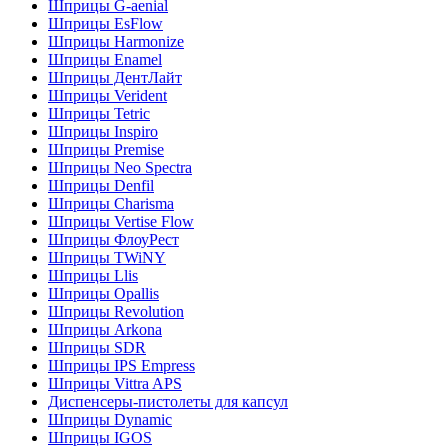
Шприцы G-aenial
Шприцы EsFlow
Шприцы Harmonize
Шприцы Enamel
Шприцы ДентЛайт
Шприцы Verident
Шприцы Tetric
Шприцы Inspiro
Шприцы Premise
Шприцы Neo Spectra
Шприцы Denfil
Шприцы Charisma
Шприцы Vertise Flow
Шприцы ФлоуРест
Шприцы TWiNY
Шприцы Llis
Шприцы Opallis
Шприцы Revolution
Шприцы Arkona
Шприцы SDR
Шприцы IPS Empress
Шприцы Vittra APS
Диспенсеры-пистолеты для капсул
Шприцы Dynamic
Шприцы IGOS