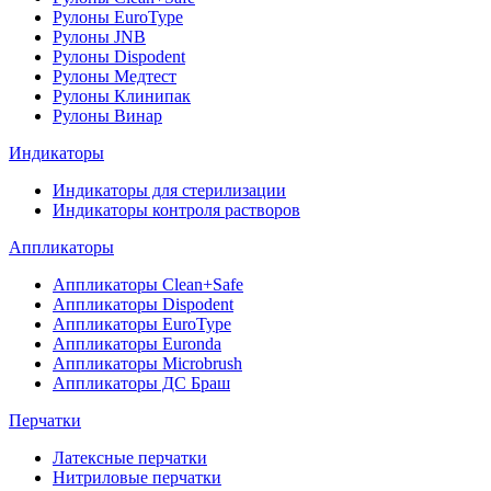
Рулоны EuroType
Рулоны JNB
Рулоны Dispodent
Рулоны Медтест
Рулоны Клинипак
Рулоны Винар
Индикаторы
Индикаторы для стерилизации
Индикаторы контроля растворов
Аппликаторы
Аппликаторы Clean+Safe
Аппликаторы Dispodent
Аппликаторы EuroType
Аппликаторы Euronda
Аппликаторы Microbrush
Аппликаторы ДС Браш
Перчатки
Латексные перчатки
Нитриловые перчатки