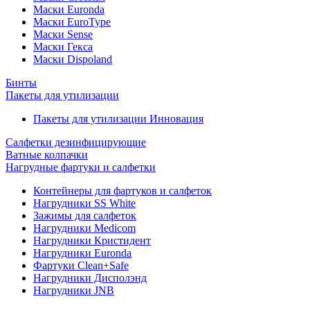
Маски Euronda
Маски EuroType
Маски Sense
Маски Гекса
Маски Dispoland
Бинты
Пакеты для утилизации
Пакеты для утилизации Инновация
Салфетки дезинфицирующие
Ватные колпачки
Нагрудные фартуки и салфетки
Контейнеры для фартуков и салфеток
Нагрудники SS White
Зажимы для салфеток
Нагрудники Medicom
Нагрудники Кристидент
Нагрудники Euronda
Фартуки Clean+Safe
Нагрудники Дисполэнд
Нагрудники JNB