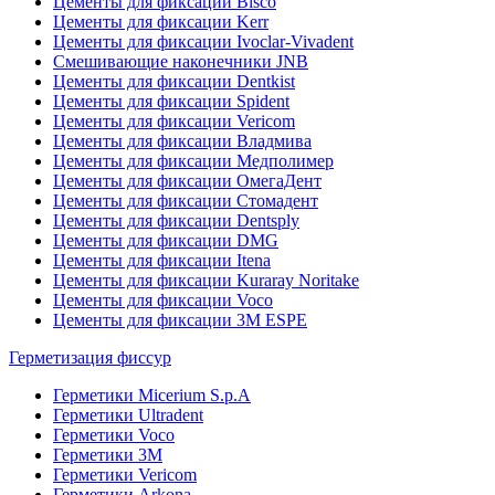
Цементы для фиксации Bisco
Цементы для фиксации Kerr
Цементы для фиксации Ivoclar-Vivadent
Смешивающие наконечники JNB
Цементы для фиксации Dentkist
Цементы для фиксации Spident
Цементы для фиксации Vericom
Цементы для фиксации Владмива
Цементы для фиксации Медполимер
Цементы для фиксации ОмегаДент
Цементы для фиксации Стомадент
Цементы для фиксации Dentsply
Цементы для фиксации DMG
Цементы для фиксации Itena
Цементы для фиксации Kuraray Noritake
Цементы для фиксации Voco
Цементы для фиксации 3M ESPE
Герметизация фиссур
Герметики Micerium S.p.A
Герметики Ultradent
Герметики Voco
Герметики 3M
Герметики Vericom
Герметики Arkona