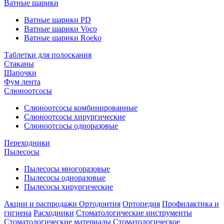
Ватные шарики
Ватные шарики PD
Ватные шарики Voco
Ватные шарики Roeko
Таблетки для полоскания
Стаканы
Шапочки
Фум лента
Слюноотсосы
Слюноотсосы комбинированные
Слюноотсосы хирургические
Слюноотсосы одноразовые
Переходники
Пылесосы
Пылесосы многоразовые
Пылесосы одноразовые
Пылесосы хирургические
Акции и распродажи
Ортодонтия
Ортопедия
Профилактика и
гигиена
Расходники
Стоматологические инструменты
Стоматологические материалы
Стоматологическое