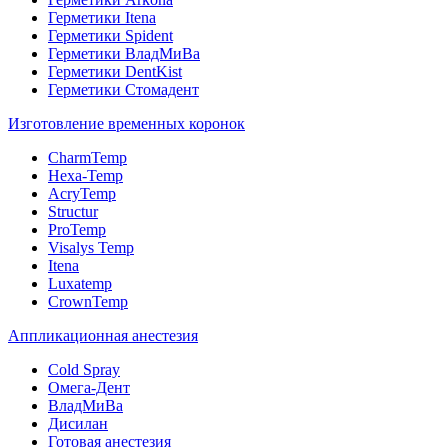
Герметики Itena
Герметики Spident
Герметики ВладМиВа
Герметики DentKist
Герметики Стомадент
Изготовление временных коронок
CharmTemp
Hexa-Temp
AcryTemp
Structur
ProTemp
Visalys Temp
Itena
Luxatemp
CrownTemp
Аппликационная анестезия
Cold Spray
Омега-Дент
ВладМиВа
Дисилан
Готовая анестезия