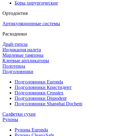
Боры хирургические
Ортодонтия
Артикуляционные системы
Расходники
Драй-типсы
Индикация налета
Марлевые тампоны
Клеевые аппликаторы
Полотенца
Подголовники
Подголовники Euronda
Подголовники Кристидент
Подголовники Crosstex
Подголовники Dispodent
Подголовники Shanghai Dochem
Салфетки сухие
Рулоны
Рулоны Euronda
Рулоны Clean+Safe