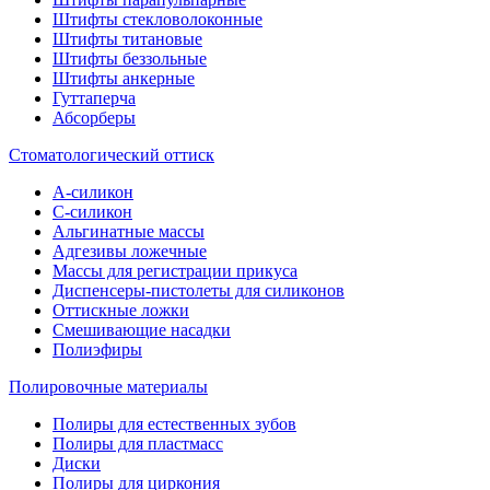
Штифты стекловолоконные
Штифты титановые
Штифты беззольные
Штифты анкерные
Гуттаперча
Абсорберы
Стоматологический оттиск
А-силикон
C-силикон
Альгинатные массы
Адгезивы ложечные
Массы для регистрации прикуса
Диспенсеры-пистолеты для силиконов
Оттискные ложки
Смешивающие насадки
Полиэфиры
Полировочные материалы
Полиры для естественных зубов
Полиры для пластмасс
Диски
Полиры для циркония