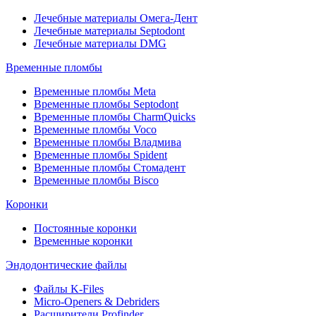
Лечебные материалы Омега-Дент
Лечебные материалы Septodont
Лечебные материалы DMG
Временные пломбы
Временные пломбы Meta
Временные пломбы Septodont
Временные пломбы CharmQuicks
Временные пломбы Voco
Временные пломбы Владмива
Временные пломбы Spident
Временные пломбы Стомадент
Временные пломбы Bisco
Коронки
Постоянные коронки
Временные коронки
Эндодонтические файлы
Файлы K-Files
Micro-Openers & Debriders
Расширители Profinder