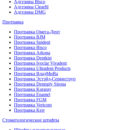
Адгезивы Bisco
Адгезивы Clearfil
Адгезивы DMG
Протравка
Протравка Омега-Дент
Протравка BJM
Протравка Spident
Протравка Bisco
Протравка Arkona
Протравка Dentkist
Протравка Ivoclar Vivadent
Протравка Ultradent Products
Протравка ВладМиВа
Протравка Эстэйд-Сервисгруп
Протравка Dentsply Sirona
Протравка Kuraray
Протравка Enamel
Протравка FGM
Протравка Vericom
Протравка Kerr
Стоматологические штифты
Штифты парапульпарные