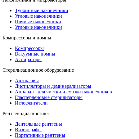
Турбинные наконечники
Угловые наконечники
Прямые наконечники
Угловые наконечники
Компрессоры и помпы
Компрессоры
Вакуумные помпы
Аспираторы
Стерилизационное оборудование
Автоклавы
Дистилляторы и деминерализаторы
Аппараты для чистки и смазки наконечников
Гласперленовые стерилизаторы
Иглосжигатели
Рентгенодиагностика
Дентальные рентгены
Визиографы
Портативные рентгены