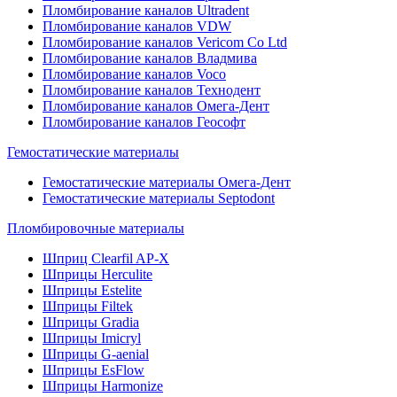
Пломбирование каналов Ultradent
Пломбирование каналов VDW
Пломбирование каналов Vericom Co Ltd
Пломбирование каналов Владмива
Пломбирование каналов Voco
Пломбирование каналов Технодент
Пломбирование каналов Омега-Дент
Пломбирование каналов Геософт
Гемостатические материалы
Гемостатические материалы Омега-Дент
Гемостатические материалы Septodont
Пломбировочные материалы
Шприц Clearfil AP-X
Шприцы Herculite
Шприцы Estelite
Шприцы Filtek
Шприцы Gradia
Шприцы Imicryl
Шприцы G-aenial
Шприцы EsFlow
Шприцы Harmonize