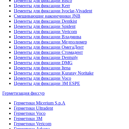
Цементы для фиксации Bisco
Цементы для фиксации Kerr
Цементы для фиксации Ivoclar-Vivadent
Смешивающие наконечники JNB
Цементы для фиксации Dentkist
Цементы для фиксации Spident
Цементы для фиксации Vericom
Цементы для фиксации Владмива
Цементы для фиксации Медполимер
Цементы для фиксации ОмегаДент
Цементы для фиксации Стомадент
Цементы для фиксации Dentsply
Цементы для фиксации DMG
Цементы для фиксации Itena
Цементы для фиксации Kuraray Noritake
Цементы для фиксации Voco
Цементы для фиксации 3M ESPE
Герметизация фиссур
Герметики Micerium S.p.A
Герметики Ultradent
Герметики Voco
Герметики 3M
Герметики Vericom
Герметики Arkona