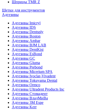
Шприцы TMR Z
Щетки для инструментов
Адгезивы
Адгезивы Imicryl
Адгезивы IDS
Адгезивы Dentsply
Адгезивы Boston
Адгезивы Ambar
Адгезивы BJM LAB
Адгезивы DentKist
Адгезивы EsBond
Адгезивы GC
Адгезивы Gluma
Адгезивы Prebond
Адгезивы Micerium SPA
Адгезивы Ivoclar-Vivadent
Адгезивы Tokuyama Dental
Адгезивы Ormco
Адгезивы Ultradent Products Inc
Адгезивы Стомадент
Адгезивы ВладМиВа
Адгезивы 3M Espe
Адгезивы Kerr