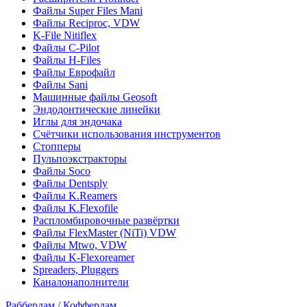
Файлы Super Files Mani
Файлы Reciproc, VDW
K-File Nitiflex
Файлы C-Pilot
Файлы H-Files
Файлы Еврофайл
Файлы Sani
Машинные файлы Geosoft
Эндодонтические линейки
Иглы для эндочака
Счётчики использования инструментов
Стопперы
Пульпоэкстракторы
Файлы Soco
Файлы Dentsply
Файлы K.Reamers
Файлы K.Flexofile
Распломбировочные развёртки
Файлы FlexMaster (NiTi) VDW
Файлы Mtwo, VDW
Файлы K-Flexoreamer
Spreaders, Pluggers
Каналонаполнители
Раббердам / Коффердам