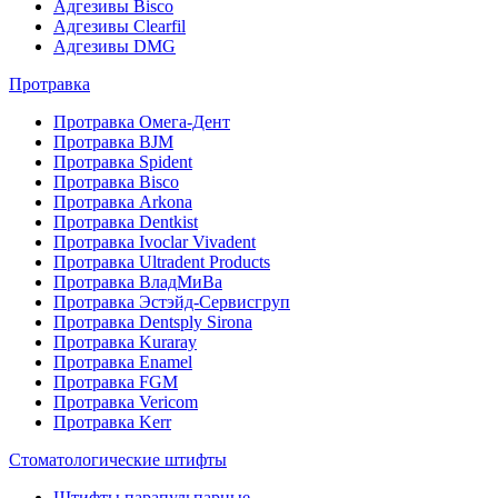
Адгезивы Bisco
Адгезивы Clearfil
Адгезивы DMG
Протравка
Протравка Омега-Дент
Протравка BJM
Протравка Spident
Протравка Bisco
Протравка Arkona
Протравка Dentkist
Протравка Ivoclar Vivadent
Протравка Ultradent Products
Протравка ВладМиВа
Протравка Эстэйд-Сервисгруп
Протравка Dentsply Sirona
Протравка Kuraray
Протравка Enamel
Протравка FGM
Протравка Vericom
Протравка Kerr
Стоматологические штифты
Штифты парапульпарные