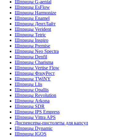
Шприцы G-aenial
Шприцы EsFlow
Шприцы Harmonize
Шприцы Enamel
Шприцы ДентЛайт
Шприцы Verident
Шприцы Tetric
Шприцы Inspiro
Шприцы Premise
Шприцы Neo Spectra
Шприцы Denfil
Шприцы Charisma
Шприцы Vertise Flow
Шприцы ФлоуРест
Шприцы TWiNY
Шприцы Llis
Шприцы Opallis
Шприцы Revolution
Шприцы Arkona
Шприцы SDR
Шприцы IPS Empress
Шприцы Vittra APS
Диспенсеры-пистолеты для капсул
Шприцы Dynamic
Шприцы IGOS