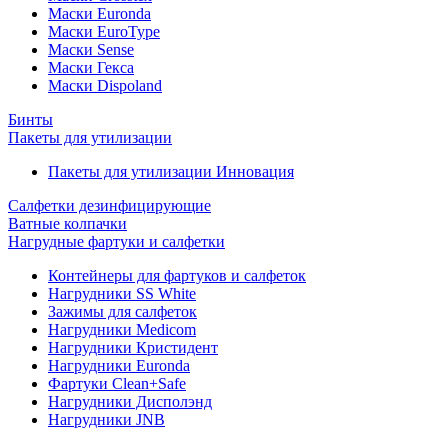
Маски Euronda
Маски EuroType
Маски Sense
Маски Гекса
Маски Dispoland
Бинты
Пакеты для утилизации
Пакеты для утилизации Инновация
Салфетки дезинфицирующие
Ватные колпачки
Нагрудные фартуки и салфетки
Контейнеры для фартуков и салфеток
Нагрудники SS White
Зажимы для салфеток
Нагрудники Medicom
Нагрудники Кристидент
Нагрудники Euronda
Фартуки Clean+Safe
Нагрудники Дисполэнд
Нагрудники JNB