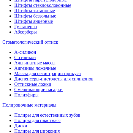
Штифты стекловолоконные
Штифты титановые
Штифты беззольные
Штифты анкерные
Гуттаперча
Абсорберы
Стоматологический оттиск
А-силикон
C-силикон
Альгинатные массы
Адгезивы ложечные
Массы для регистрации прикуса
Диспенсеры-пистолеты для силиконов
Оттискные ложки
Смешивающие насадки
Полиэфиры
Полировочные материалы
Полиры для естественных зубов
Полиры для пластмасс
Диски
Полиры для циркония