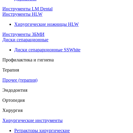
Инструменты LM Dental
Инструменты HLW
Хирургические ножницы HLW
Инструменты ЗБМИ
Диски сепарационные
Диски сепарарционные SSWhite
Профилактика и гигиена
Терапия
Прочее (терапия)
Эндодонтия
Ортопедия
Хирургия
Хирургические инструменты
Ретракторы хирургические