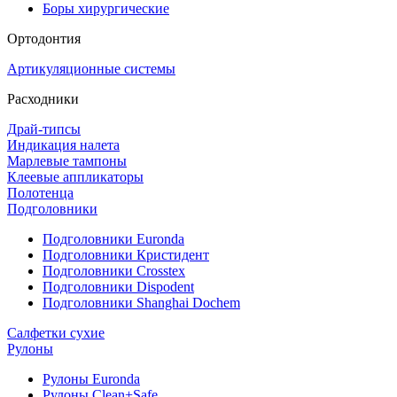
Боры хирургические
Ортодонтия
Артикуляционные системы
Расходники
Драй-типсы
Индикация налета
Марлевые тампоны
Клеевые аппликаторы
Полотенца
Подголовники
Подголовники Euronda
Подголовники Кристидент
Подголовники Crosstex
Подголовники Dispodent
Подголовники Shanghai Dochem
Салфетки сухие
Рулоны
Рулоны Euronda
Рулоны Clean+Safe