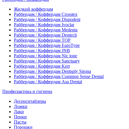
Жидкий коффердам
Раббердам / Коффердам Crosstex
Раббердам / Коффердам Dispodent
Раббердам / Коффердам Ivoclar
Раббердам / Коффердам Medenta
Раббердам / Коффердам Dentech
Раббердам / Коффердам ТОР
Раббердам / Коффердам EuroType
Раббердам / Коффердам JNB
Раббердам / Коффердам Nic tone
Раббердам / Коффердам Sanctuary
Раббердам / Коффердам Kerr
Раббердам / Коффердам Dentsply Sirona
Раббердам / Коффердам Common Sense Dental
Раббердам / Коффердам Asa Dental
Профилактика и гигиена
Десенситайзеры
Ложки
Лаки
Пенки
Пасты
Порошки