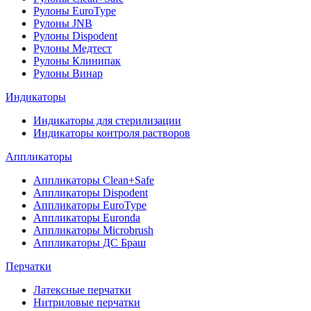
Рулоны EuroType
Рулоны JNB
Рулоны Dispodent
Рулоны Медтест
Рулоны Клинипак
Рулоны Винар
Индикаторы
Индикаторы для стерилизации
Индикаторы контроля растворов
Аппликаторы
Аппликаторы Clean+Safe
Аппликаторы Dispodent
Аппликаторы EuroType
Аппликаторы Euronda
Аппликаторы Microbrush
Аппликаторы ДС Браш
Перчатки
Латексные перчатки
Нитриловые перчатки