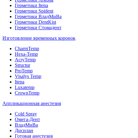
Герметики Itena
Герметики Spident
Герметики ВладМиВа
Герметики DentKist
Герметики Стомадент
Изготовление временных коронок
CharmTemp
Hexa-Temp
AcryTemp
Structur
ProTemp
Visalys Temp
Itena
Luxatemp
CrownTemp
Аппликационная анестезия
Cold Spray
Омега-Дент
ВладМиВа
Дисилан
Готовая анестезия