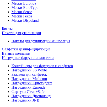
Маски Euronda
Маски EuroType
Маски Sense
Маски Гекса
Маски Dispoland
Бинты
Пакеты для утилизации
Пакеты для утилизации Инновация
Салфетки дезинфицирующие
Ватные колпачки
Нагрудные фартуки и салфетки
Контейнеры для фартуков и салфеток
Нагрудники SS White
Зажимы для салфеток
Нагрудники Medicom
Нагрудники Кристидент
Нагрудники Euronda
Фартуки Clean+Safe
Нагрудники Дисполэнд
Нагрудники JNB