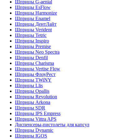
Шприцы G-aenial
Шприцы EsFlow
Шприцы Harmonize
Шприцы Enamel
Шприцы ДентЛайт
Шприцы Verident
Шприцы Tetric
Шприцы Inspiro
Шприцы Premise
Шприцы Neo Spectra
Шприцы Denfil
Шприцы Charisma
Шприцы Vertise Flow
Шприцы ФлоуРест
Шприцы TWiNY
Шприцы Llis
Шприцы Opallis
Шприцы Revolution
Шприцы Arkona
Шприцы SDR
Шприцы IPS Empress
Шприцы Vittra APS
Диспенсеры-пистолеты для капсул
Шприцы Dynamic
Шприцы IGOS