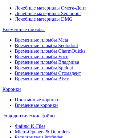
Лечебные материалы Омега-Дент
Лечебные материалы Septodont
Лечебные материалы DMG
Временные пломбы
Временные пломбы Meta
Временные пломбы Septodont
Временные пломбы CharmQuicks
Временные пломбы Voco
Временные пломбы Владмива
Временные пломбы Spident
Временные пломбы Стомадент
Временные пломбы Bisco
Коронки
Постоянные коронки
Временные коронки
Эндодонтические файлы
Файлы K-Files
Micro-Openers & Debriders
Расширители Profinder