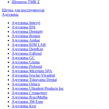
Шприцы TMR Z
Щетки для инструментов
Адгезивы
Адгезивы Imicryl
Адгезивы IDS
Адгезивы Dentsply
Адгезивы Boston
Адгезивы Ambar
Адгезивы BJM LAB
Адгезивы DentKist
Адгезивы EsBond
Адгезивы GC
Адгезивы Gluma
Адгезивы Prebond
Адгезивы Micerium SPA
Адгезивы Ivoclar-Vivadent
Адгезивы Tokuyama Dental
Адгезивы Ormco
Адгезивы Ultradent Products Inc
Адгезивы Стомадент
Адгезивы ВладМиВа
Адгезивы 3M Espe
Адгезивы Kerr