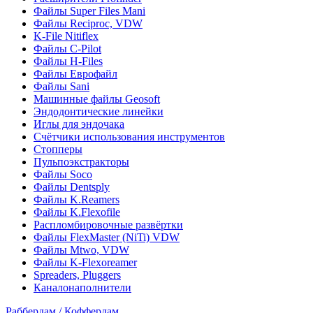
Файлы Super Files Mani
Файлы Reciproc, VDW
K-File Nitiflex
Файлы C-Pilot
Файлы H-Files
Файлы Еврофайл
Файлы Sani
Машинные файлы Geosoft
Эндодонтические линейки
Иглы для эндочака
Счётчики использования инструментов
Стопперы
Пульпоэкстракторы
Файлы Soco
Файлы Dentsply
Файлы K.Reamers
Файлы K.Flexofile
Распломбировочные развёртки
Файлы FlexMaster (NiTi) VDW
Файлы Mtwo, VDW
Файлы K-Flexoreamer
Spreaders, Pluggers
Каналонаполнители
Раббердам / Коффердам