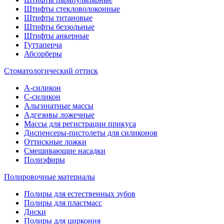
Штифты стекловолоконные
Штифты титановые
Штифты беззольные
Штифты анкерные
Гуттаперча
Абсорберы
Стоматологический оттиск
А-силикон
C-силикон
Альгинатные массы
Адгезивы ложечные
Массы для регистрации прикуса
Диспенсеры-пистолеты для силиконов
Оттискные ложки
Смешивающие насадки
Полиэфиры
Полировочные материалы
Полиры для естественных зубов
Полиры для пластмасс
Диски
Полиры для циркония