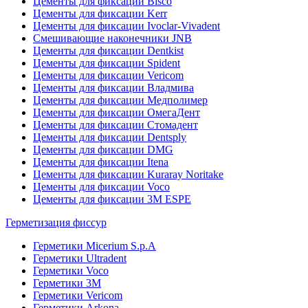
Цементы для фиксации Bisco
Цементы для фиксации Kerr
Цементы для фиксации Ivoclar-Vivadent
Смешивающие наконечники JNB
Цементы для фиксации Dentkist
Цементы для фиксации Spident
Цементы для фиксации Vericom
Цементы для фиксации Владмива
Цементы для фиксации Медполимер
Цементы для фиксации ОмегаДент
Цементы для фиксации Стомадент
Цементы для фиксации Dentsply
Цементы для фиксации DMG
Цементы для фиксации Itena
Цементы для фиксации Kuraray Noritake
Цементы для фиксации Voco
Цементы для фиксации 3M ESPE
Герметизация фиссур
Герметики Micerium S.p.A
Герметики Ultradent
Герметики Voco
Герметики 3M
Герметики Vericom
Герметики Arkona