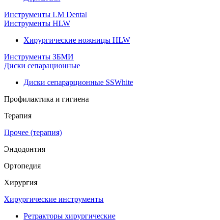
Инструменты LM Dental
Инструменты HLW
Хирургические ножницы HLW
Инструменты ЗБМИ
Диски сепарационные
Диски сепарарционные SSWhite
Профилактика и гигиена
Терапия
Прочее (терапия)
Эндодонтия
Ортопедия
Хирургия
Хирургические инструменты
Ретракторы хирургические