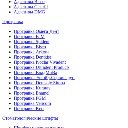
Адгезивы Bisco
Адгезивы Clearfil
Адгезивы DMG
Протравка
Протравка Омега-Дент
Протравка BJM
Протравка Spident
Протравка Bisco
Протравка Arkona
Протравка Dentkist
Протравка Ivoclar Vivadent
Протравка Ultradent Products
Протравка ВладМиВа
Протравка Эстэйд-Сервисгруп
Протравка Dentsply Sirona
Протравка Kuraray
Протравка Enamel
Протравка FGM
Протравка Vericom
Протравка Kerr
Стоматологические штифты
Штифты парапульпарные