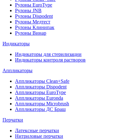
Рулоны EuroType
Рулоны JNB
Рулоны Dispodent
Рулоны Медтест
Рулоны Клинипак
Рулоны Винар
Индикаторы
Индикаторы для стерилизации
Индикаторы контроля растворов
Аппликаторы
Аппликаторы Clean+Safe
Аппликаторы Dispodent
Аппликаторы EuroType
Аппликаторы Euronda
Аппликаторы Microbrush
Аппликаторы ДС Браш
Перчатки
Латексные перчатки
Нитриловые перчатки