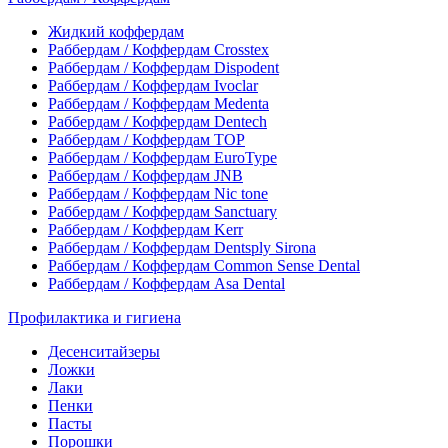
Жидкий коффердам
Раббердам / Коффердам Crosstex
Раббердам / Коффердам Dispodent
Раббердам / Коффердам Ivoclar
Раббердам / Коффердам Medenta
Раббердам / Коффердам Dentech
Раббердам / Коффердам ТОР
Раббердам / Коффердам EuroType
Раббердам / Коффердам JNB
Раббердам / Коффердам Nic tone
Раббердам / Коффердам Sanctuary
Раббердам / Коффердам Kerr
Раббердам / Коффердам Dentsply Sirona
Раббердам / Коффердам Common Sense Dental
Раббердам / Коффердам Asa Dental
Профилактика и гигиена
Десенситайзеры
Ложки
Лаки
Пенки
Пасты
Порошки