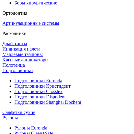
Боры хирургические
Ортодонтия
Артикуляционные системы
Расходники
Драй-типсы
Индикация налета
Марлевые тампоны
Клеевые аппликаторы
Полотенца
Подголовники
Подголовники Euronda
Подголовники Кристидент
Подголовники Crosstex
Подголовники Dispodent
Подголовники Shanghai Dochem
Салфетки сухие
Рулоны
Рулоны Euronda
Рулоны Clean+Safe