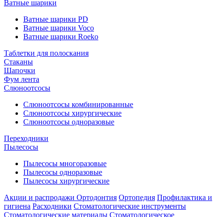
Ватные шарики
Ватные шарики PD
Ватные шарики Voco
Ватные шарики Roeko
Таблетки для полоскания
Стаканы
Шапочки
Фум лента
Слюноотсосы
Слюноотсосы комбинированные
Слюноотсосы хирургические
Слюноотсосы одноразовые
Переходники
Пылесосы
Пылесосы многоразовые
Пылесосы одноразовые
Пылесосы хирургические
Акции и распродажи
Ортодонтия
Ортопедия
Профилактика и
гигиена
Расходники
Стоматологические инструменты
Стоматологические материалы
Стоматологическое