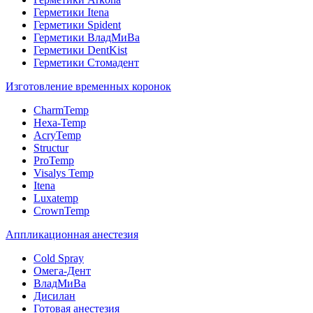
Герметики Itena
Герметики Spident
Герметики ВладМиВа
Герметики DentKist
Герметики Стомадент
Изготовление временных коронок
CharmTemp
Hexa-Temp
AcryTemp
Structur
ProTemp
Visalys Temp
Itena
Luxatemp
CrownTemp
Аппликационная анестезия
Cold Spray
Омега-Дент
ВладМиВа
Дисилан
Готовая анестезия