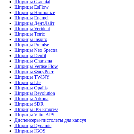
Шприцы G-aenial
Шприцы EsFlow
Шприцы Harmonize
Шприцы Enamel
Шприцы ДентЛайт
Шприцы Verident
Шприцы Tetric
Шприцы Inspiro
Шприцы Premise
Шприцы Neo Spectra
Шприцы Denfil
Шприцы Charisma
Шприцы Vertise Flow
Шприцы ФлоуРест
Шприцы TWiNY
Шприцы Llis
Шприцы Opallis
Шприцы Revolution
Шприцы Arkona
Шприцы SDR
Шприцы IPS Empress
Шприцы Vittra APS
Диспенсеры-пистолеты для капсул
Шприцы Dynamic
Шприцы IGOS