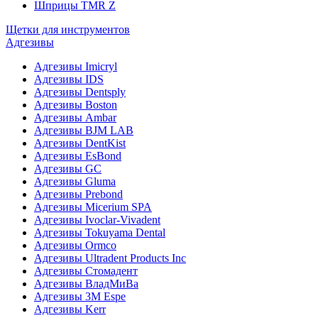
Шприцы TMR Z
Щетки для инструментов
Адгезивы
Адгезивы Imicryl
Адгезивы IDS
Адгезивы Dentsply
Адгезивы Boston
Адгезивы Ambar
Адгезивы BJM LAB
Адгезивы DentKist
Адгезивы EsBond
Адгезивы GC
Адгезивы Gluma
Адгезивы Prebond
Адгезивы Micerium SPA
Адгезивы Ivoclar-Vivadent
Адгезивы Tokuyama Dental
Адгезивы Ormco
Адгезивы Ultradent Products Inc
Адгезивы Стомадент
Адгезивы ВладМиВа
Адгезивы 3M Espe
Адгезивы Kerr