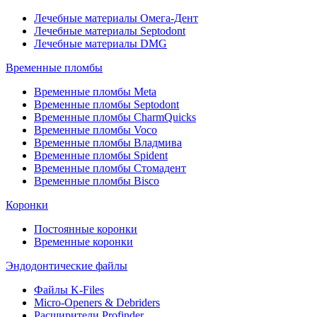
Лечебные материалы Омега-Дент
Лечебные материалы Septodont
Лечебные материалы DMG
Временные пломбы
Временные пломбы Meta
Временные пломбы Septodont
Временные пломбы CharmQuicks
Временные пломбы Voco
Временные пломбы Владмива
Временные пломбы Spident
Временные пломбы Стомадент
Временные пломбы Bisco
Коронки
Постоянные коронки
Временные коронки
Эндодонтические файлы
Файлы K-Files
Micro-Openers & Debriders
Расширители Profinder