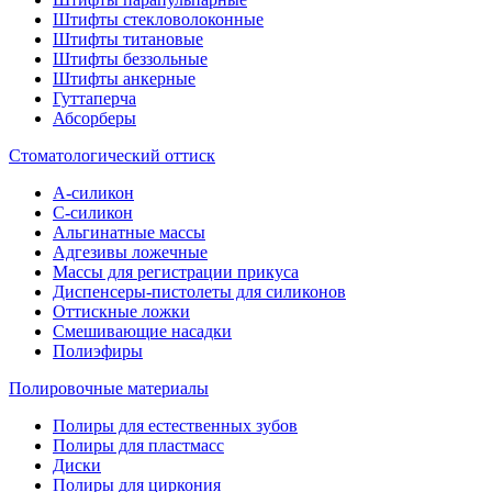
Штифты стекловолоконные
Штифты титановые
Штифты беззольные
Штифты анкерные
Гуттаперча
Абсорберы
Стоматологический оттиск
А-силикон
C-силикон
Альгинатные массы
Адгезивы ложечные
Массы для регистрации прикуса
Диспенсеры-пистолеты для силиконов
Оттискные ложки
Смешивающие насадки
Полиэфиры
Полировочные материалы
Полиры для естественных зубов
Полиры для пластмасс
Диски
Полиры для циркония