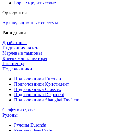
Боры хирургические
Ортодонтия
Артикуляционные системы
Расходники
Драй-типсы
Индикация налета
Марлевые тампоны
Клеевые аппликаторы
Полотенца
Подголовники
Подголовники Euronda
Подголовники Кристидент
Подголовники Crosstex
Подголовники Dispodent
Подголовники Shanghai Dochem
Салфетки сухие
Рулоны
Рулоны Euronda
Рулоны Clean+Safe