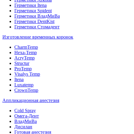
Герметики Itena
Герметики Spident
Герметики ВладМиВа
Герметики DentKist
Герметики Стомадент
Изготовление временных коронок
CharmTemp
Hexa-Temp
AcryTemp
Structur
ProTemp
Visalys Temp
Itena
Luxatemp
CrownTemp
Аппликационная анестезия
Cold Spray
Омега-Дент
ВладМиВа
Дисилан
Готовая анестезия