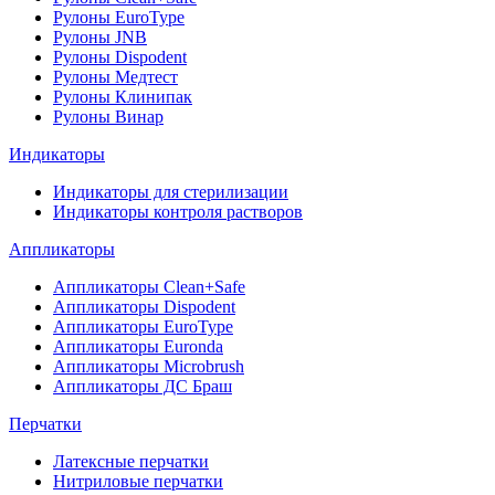
Рулоны EuroType
Рулоны JNB
Рулоны Dispodent
Рулоны Медтест
Рулоны Клинипак
Рулоны Винар
Индикаторы
Индикаторы для стерилизации
Индикаторы контроля растворов
Аппликаторы
Аппликаторы Clean+Safe
Аппликаторы Dispodent
Аппликаторы EuroType
Аппликаторы Euronda
Аппликаторы Microbrush
Аппликаторы ДС Браш
Перчатки
Латексные перчатки
Нитриловые перчатки