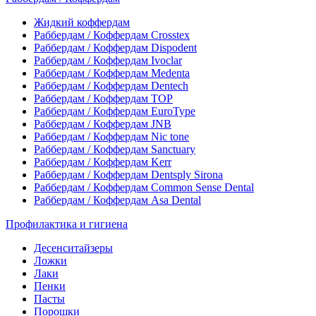
Жидкий коффердам
Раббердам / Коффердам Crosstex
Раббердам / Коффердам Dispodent
Раббердам / Коффердам Ivoclar
Раббердам / Коффердам Medenta
Раббердам / Коффердам Dentech
Раббердам / Коффердам ТОР
Раббердам / Коффердам EuroType
Раббердам / Коффердам JNB
Раббердам / Коффердам Nic tone
Раббердам / Коффердам Sanctuary
Раббердам / Коффердам Kerr
Раббердам / Коффердам Dentsply Sirona
Раббердам / Коффердам Common Sense Dental
Раббердам / Коффердам Asa Dental
Профилактика и гигиена
Десенситайзеры
Ложки
Лаки
Пенки
Пасты
Порошки