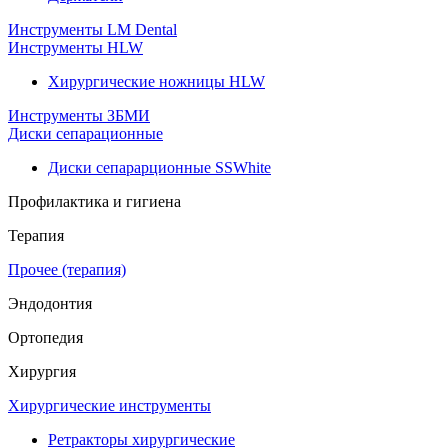
Инструменты LM Dental
Инструменты HLW
Хирургические ножницы HLW
Инструменты ЗБМИ
Диски сепарационные
Диски сепарарционные SSWhite
Профилактика и гигиена
Терапия
Прочее (терапия)
Эндодонтия
Ортопедия
Хирургия
Хирургические инструменты
Ретракторы хирургические