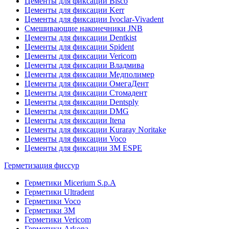
Цементы для фиксации Bisco
Цементы для фиксации Kerr
Цементы для фиксации Ivoclar-Vivadent
Смешивающие наконечники JNB
Цементы для фиксации Dentkist
Цементы для фиксации Spident
Цементы для фиксации Vericom
Цементы для фиксации Владмива
Цементы для фиксации Медполимер
Цементы для фиксации ОмегаДент
Цементы для фиксации Стомадент
Цементы для фиксации Dentsply
Цементы для фиксации DMG
Цементы для фиксации Itena
Цементы для фиксации Kuraray Noritake
Цементы для фиксации Voco
Цементы для фиксации 3M ESPE
Герметизация фиссур
Герметики Micerium S.p.A
Герметики Ultradent
Герметики Voco
Герметики 3M
Герметики Vericom
Герметики Arkona