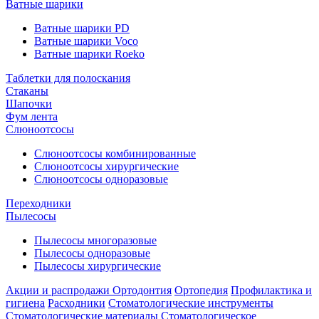
Ватные шарики
Ватные шарики PD
Ватные шарики Voco
Ватные шарики Roeko
Таблетки для полоскания
Стаканы
Шапочки
Фум лента
Слюноотсосы
Слюноотсосы комбинированные
Слюноотсосы хирургические
Слюноотсосы одноразовые
Переходники
Пылесосы
Пылесосы многоразовые
Пылесосы одноразовые
Пылесосы хирургические
Акции и распродажи
Ортодонтия
Ортопедия
Профилактика и
гигиена
Расходники
Стоматологические инструменты
Стоматологические материалы
Стоматологическое