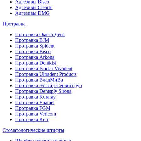
Адгезивы Bisco
Адгезивы Clearfil
Адгезивы DMG
Протравка
Протравка Омега-Дент
Протравка BJM
Протравка Spident
Протравка Bisco
Протравка Arkona
Протравка Dentkist
Протравка Ivoclar Vivadent
Протравка Ultradent Products
Протравка ВладМиВа
Протравка Эстэйд-Сервисгруп
Протравка Dentsply Sirona
Протравка Kuraray
Протравка Enamel
Протравка FGM
Протравка Vericom
Протравка Kerr
Стоматологические штифты
Штифты парапульпарные