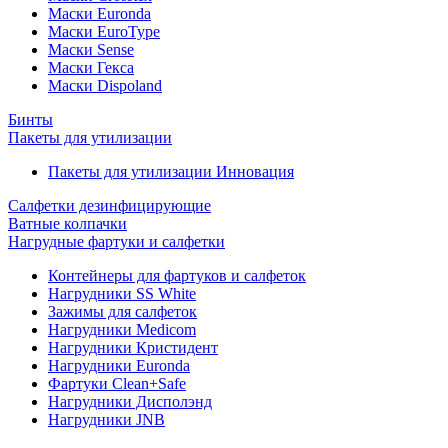
Маски Euronda
Маски EuroType
Маски Sense
Маски Гекса
Маски Dispoland
Бинты
Пакеты для утилизации
Пакеты для утилизации Инновация
Салфетки дезинфицирующие
Ватные колпачки
Нагрудные фартуки и салфетки
Контейнеры для фартуков и салфеток
Нагрудники SS White
Зажимы для салфеток
Нагрудники Medicom
Нагрудники Кристидент
Нагрудники Euronda
Фартуки Clean+Safe
Нагрудники Дисполэнд
Нагрудники JNB