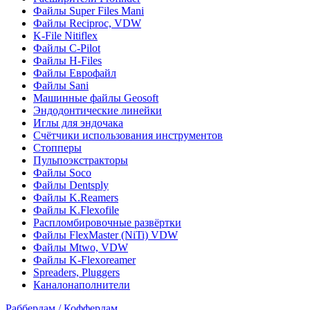
Файлы Super Files Mani
Файлы Reciproc, VDW
K-File Nitiflex
Файлы C-Pilot
Файлы H-Files
Файлы Еврофайл
Файлы Sani
Машинные файлы Geosoft
Эндодонтические линейки
Иглы для эндочака
Счётчики использования инструментов
Стопперы
Пульпоэкстракторы
Файлы Soco
Файлы Dentsply
Файлы K.Reamers
Файлы K.Flexofile
Распломбировочные развёртки
Файлы FlexMaster (NiTi) VDW
Файлы Mtwo, VDW
Файлы K-Flexoreamer
Spreaders, Pluggers
Каналонаполнители
Раббердам / Коффердам