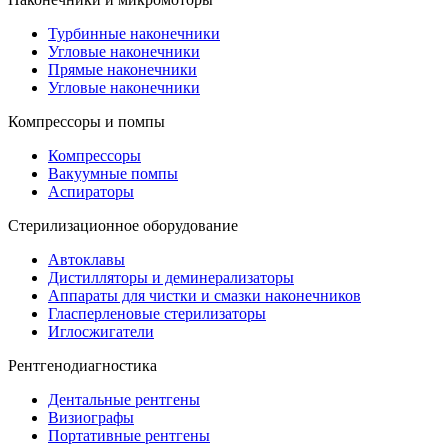
Турбинные наконечники
Угловые наконечники
Прямые наконечники
Угловые наконечники
Компрессоры и помпы
Компрессоры
Вакуумные помпы
Аспираторы
Стерилизационное оборудование
Автоклавы
Дистилляторы и деминерализаторы
Аппараты для чистки и смазки наконечников
Гласперленовые стерилизаторы
Иглосжигатели
Рентгенодиагностика
Дентальные рентгены
Визиографы
Портативные рентгены