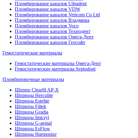
Пломбирование каналов Ultradent
Пломбирование каналов VDW
Пломбирование каналов Vericom Co Ltd
Пломбирование каналов Владмива
Пломбирование каналов Voco
Пломбирование каналов Технодент
Пломбирование каналов Омега-Дент
Пломбирование каналов Геософт
Гемостатические материалы
Гемостатические материалы Омега-Дент
Гемостатические материалы Septodont
Пломбировочные материалы
Шприц Clearfil AP-X
Шприцы Herculite
Шприцы Estelite
Шприцы Filtek
Шприцы Gradia
Шприцы Imicryl
Шприцы G-aenial
Шприцы EsFlow
Шприцы Harmonize