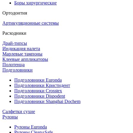
Боры хирургические
Ортодонтия
Артикуляционные системы
Расходники
Драй-типсы
Индикация налета
Марлевые тампоны
Клеевые аппликаторы
Полотенца
Подголовники
Подголовники Euronda
Подголовники Кристидент
Подголовники Crosstex
Подголовники Dispodent
Подголовники Shanghai Dochem
Салфетки сухие
Рулоны
Рулоны Euronda
Рулоны Clean+Safe