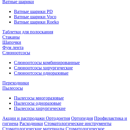
Ватные шарики
Ватные шарики PD
Ватные шарики Voco
Ватные шарики Roeko
Таблетки для полоскания
Стаканы
Шапочки
Фум лента
Слюноотсосы
Слюноотсосы комбинированные
Слюноотсосы хирургические
Слюноотсосы одноразовые
Переходники
Пылесосы
Пылесосы многоразовые
Пылесосы одноразовые
Пылесосы хирургические
Акции и распродажи
Ортодонтия
Ортопедия
Профилактика и
гигиена
Расходники
Стоматологические инструменты
Стоматологические материалы
Стоматологическое