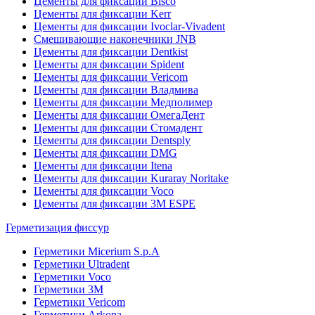
Цементы для фиксации Bisco
Цементы для фиксации Kerr
Цементы для фиксации Ivoclar-Vivadent
Смешивающие наконечники JNB
Цементы для фиксации Dentkist
Цементы для фиксации Spident
Цементы для фиксации Vericom
Цементы для фиксации Владмива
Цементы для фиксации Медполимер
Цементы для фиксации ОмегаДент
Цементы для фиксации Стомадент
Цементы для фиксации Dentsply
Цементы для фиксации DMG
Цементы для фиксации Itena
Цементы для фиксации Kuraray Noritake
Цементы для фиксации Voco
Цементы для фиксации 3M ESPE
Герметизация фиссур
Герметики Micerium S.p.A
Герметики Ultradent
Герметики Voco
Герметики 3M
Герметики Vericom
Герметики Arkona