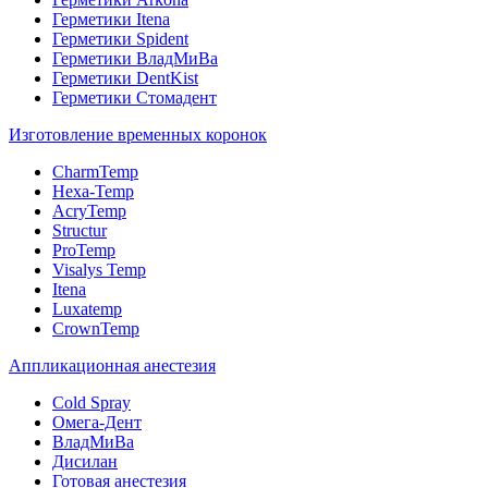
Герметики Itena
Герметики Spident
Герметики ВладМиВа
Герметики DentKist
Герметики Стомадент
Изготовление временных коронок
CharmTemp
Hexa-Temp
AcryTemp
Structur
ProTemp
Visalys Temp
Itena
Luxatemp
CrownTemp
Аппликационная анестезия
Cold Spray
Омега-Дент
ВладМиВа
Дисилан
Готовая анестезия