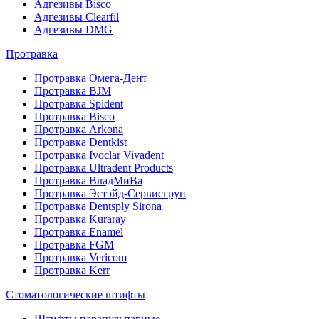
Адгезивы Bisco
Адгезивы Clearfil
Адгезивы DMG
Протравка
Протравка Омега-Дент
Протравка BJM
Протравка Spident
Протравка Bisco
Протравка Arkona
Протравка Dentkist
Протравка Ivoclar Vivadent
Протравка Ultradent Products
Протравка ВладМиВа
Протравка Эстэйд-Сервисгруп
Протравка Dentsply Sirona
Протравка Kuraray
Протравка Enamel
Протравка FGM
Протравка Vericom
Протравка Kerr
Стоматологические штифты
Штифты парапульпарные