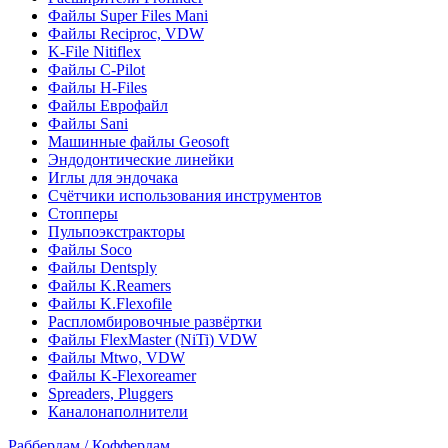
Файлы Super Files Mani
Файлы Reciproc, VDW
K-File Nitiflex
Файлы C-Pilot
Файлы H-Files
Файлы Еврофайл
Файлы Sani
Машинные файлы Geosoft
Эндодонтические линейки
Иглы для эндочака
Счётчики использования инструментов
Стопперы
Пульпоэкстракторы
Файлы Soco
Файлы Dentsply
Файлы K.Reamers
Файлы K.Flexofile
Распломбировочные развёртки
Файлы FlexMaster (NiTi) VDW
Файлы Mtwo, VDW
Файлы K-Flexoreamer
Spreaders, Pluggers
Каналонаполнители
Раббердам / Коффердам