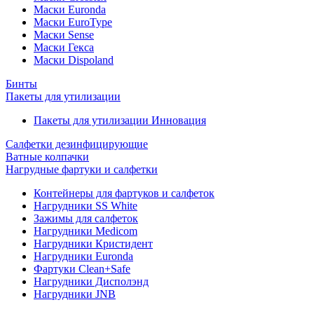
Маски Euronda
Маски EuroType
Маски Sense
Маски Гекса
Маски Dispoland
Бинты
Пакеты для утилизации
Пакеты для утилизации Инновация
Салфетки дезинфицирующие
Ватные колпачки
Нагрудные фартуки и салфетки
Контейнеры для фартуков и салфеток
Нагрудники SS White
Зажимы для салфеток
Нагрудники Medicom
Нагрудники Кристидент
Нагрудники Euronda
Фартуки Clean+Safe
Нагрудники Дисполэнд
Нагрудники JNB