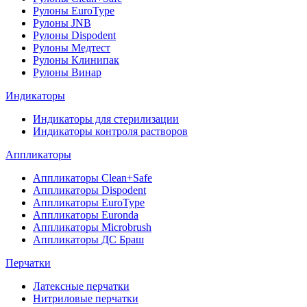
Рулоны EuroType
Рулоны JNB
Рулоны Dispodent
Рулоны Медтест
Рулоны Клинипак
Рулоны Винар
Индикаторы
Индикаторы для стерилизации
Индикаторы контроля растворов
Аппликаторы
Аппликаторы Clean+Safe
Аппликаторы Dispodent
Аппликаторы EuroType
Аппликаторы Euronda
Аппликаторы Microbrush
Аппликаторы ДС Браш
Перчатки
Латексные перчатки
Нитриловые перчатки