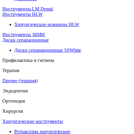
Инструменты LM Dental
Инструменты HLW
Хирургические ножницы HLW
Инструменты ЗБМИ
Диски сепарационные
Диски сепарарционные SSWhite
Профилактика и гигиена
Терапия
Прочее (терапия)
Эндодонтия
Ортопедия
Хирургия
Хирургические инструменты
Ретракторы хирургические