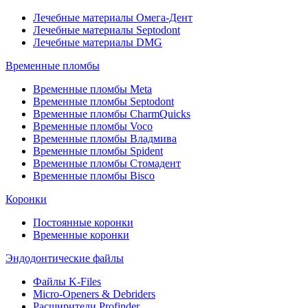
Лечебные материалы Омега-Дент
Лечебные материалы Septodont
Лечебные материалы DMG
Временные пломбы
Временные пломбы Meta
Временные пломбы Septodont
Временные пломбы CharmQuicks
Временные пломбы Voco
Временные пломбы Владмива
Временные пломбы Spident
Временные пломбы Стомадент
Временные пломбы Bisco
Коронки
Постоянные коронки
Временные коронки
Эндодонтические файлы
Файлы K-Files
Micro-Openers & Debriders
Расширители Profinder