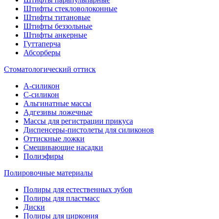
Штифты стекловолоконные
Штифты титановые
Штифты беззольные
Штифты анкерные
Гуттаперча
Абсорберы
Стоматологический оттиск
А-силикон
C-силикон
Альгинатные массы
Адгезивы ложечные
Массы для регистрации прикуса
Диспенсеры-пистолеты для силиконов
Оттискные ложки
Смешивающие насадки
Полиэфиры
Полировочные материалы
Полиры для естественных зубов
Полиры для пластмасс
Диски
Полиры для циркония