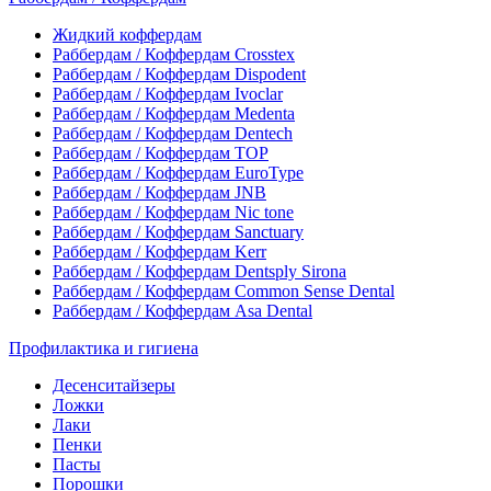
Жидкий коффердам
Раббердам / Коффердам Crosstex
Раббердам / Коффердам Dispodent
Раббердам / Коффердам Ivoclar
Раббердам / Коффердам Medenta
Раббердам / Коффердам Dentech
Раббердам / Коффердам ТОР
Раббердам / Коффердам EuroType
Раббердам / Коффердам JNB
Раббердам / Коффердам Nic tone
Раббердам / Коффердам Sanctuary
Раббердам / Коффердам Kerr
Раббердам / Коффердам Dentsply Sirona
Раббердам / Коффердам Common Sense Dental
Раббердам / Коффердам Asa Dental
Профилактика и гигиена
Десенситайзеры
Ложки
Лаки
Пенки
Пасты
Порошки