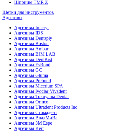
Шприцы TMR Z
Щетки для инструментов
Адгезивы
Адгезивы Imicryl
Адгезивы IDS
Адгезивы Dentsply
Адгезивы Boston
Адгезивы Ambar
Адгезивы BJM LAB
Адгезивы DentKist
Адгезивы EsBond
Адгезивы GC
Адгезивы Gluma
Адгезивы Prebond
Адгезивы Micerium SPA
Адгезивы Ivoclar-Vivadent
Адгезивы Tokuyama Dental
Адгезивы Ormco
Адгезивы Ultradent Products Inc
Адгезивы Стомадент
Адгезивы ВладМиВа
Адгезивы 3M Espe
Адгезивы Kerr