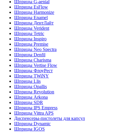
Шприцы G-aenial
Шприцы EsFlow
Шприцы Harmonize
Шприцы Enamel
Шприцы ДентЛайт
Шприцы Verident
Шприцы Tetric
Шприцы Inspiro
Шприцы Premise
Шприцы Neo Spectra
Шприцы Denfil
Шприцы Charisma
Шприцы Vertise Flow
Шприцы ФлоуРест
Шприцы TWiNY
Шприцы Llis
Шприцы Opallis
Шприцы Revolution
Шприцы Arkona
Шприцы SDR
Шприцы IPS Empress
Шприцы Vittra APS
Диспенсеры-пистолеты для капсул
Шприцы Dynamic
Шприцы IGOS