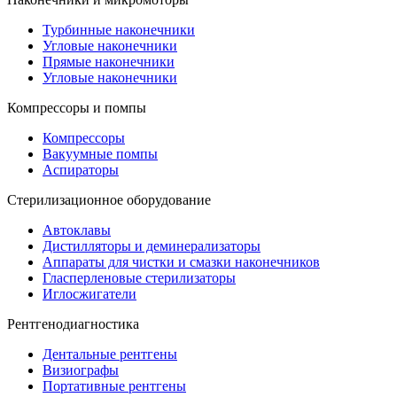
Турбинные наконечники
Угловые наконечники
Прямые наконечники
Угловые наконечники
Компрессоры и помпы
Компрессоры
Вакуумные помпы
Аспираторы
Стерилизационное оборудование
Автоклавы
Дистилляторы и деминерализаторы
Аппараты для чистки и смазки наконечников
Гласперленовые стерилизаторы
Иглосжигатели
Рентгенодиагностика
Дентальные рентгены
Визиографы
Портативные рентгены