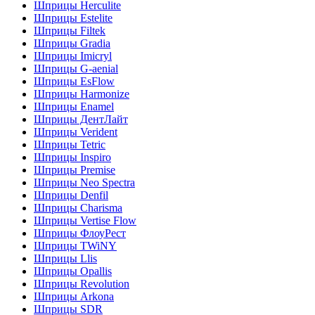
Шприцы Herculite
Шприцы Estelite
Шприцы Filtek
Шприцы Gradia
Шприцы Imicryl
Шприцы G-aenial
Шприцы EsFlow
Шприцы Harmonize
Шприцы Enamel
Шприцы ДентЛайт
Шприцы Verident
Шприцы Tetric
Шприцы Inspiro
Шприцы Premise
Шприцы Neo Spectra
Шприцы Denfil
Шприцы Charisma
Шприцы Vertise Flow
Шприцы ФлоуРест
Шприцы TWiNY
Шприцы Llis
Шприцы Opallis
Шприцы Revolution
Шприцы Arkona
Шприцы SDR