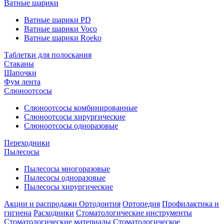
Ватные шарики
Ватные шарики PD
Ватные шарики Voco
Ватные шарики Roeko
Таблетки для полоскания
Стаканы
Шапочки
Фум лента
Слюноотсосы
Слюноотсосы комбинированные
Слюноотсосы хирургические
Слюноотсосы одноразовые
Переходники
Пылесосы
Пылесосы многоразовые
Пылесосы одноразовые
Пылесосы хирургические
Акции и распродажи
Ортодонтия
Ортопедия
Профилактика и
гигиена
Расходники
Стоматологические инструменты
Стоматологические материалы
Стоматологическое