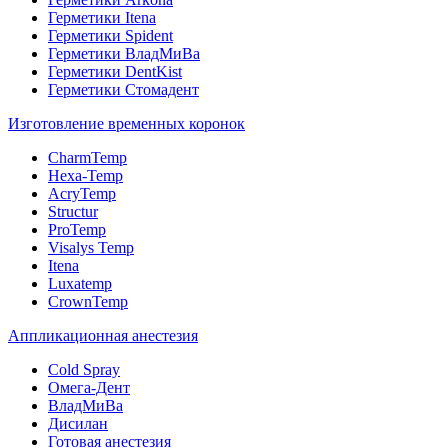
Герметики Itena
Герметики Spident
Герметики ВладМиВа
Герметики DentKist
Герметики Стомадент
Изготовление временных коронок
CharmTemp
Hexa-Temp
AcryTemp
Structur
ProTemp
Visalys Temp
Itena
Luxatemp
CrownTemp
Аппликационная анестезия
Cold Spray
Омега-Дент
ВладМиВа
Дисилан
Готовая анестезия