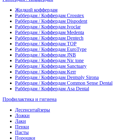
Жидкий коффердам
Раббердам / Коффердам Crosstex
Раббердам / Коффердам Dispodent
Раббердам / Коффердам Ivoclar
Раббердам / Коффердам Medenta
Раббердам / Коффердам Dentech
Раббердам / Коффердам ТОР
Раббердам / Коффердам EuroType
Раббердам / Коффердам JNB
Раббердам / Коффердам Nic tone
Раббердам / Коффердам Sanctuary
Раббердам / Коффердам Kerr
Раббердам / Коффердам Dentsply Sirona
Раббердам / Коффердам Common Sense Dental
Раббердам / Коффердам Asa Dental
Профилактика и гигиена
Десенситайзеры
Ложки
Лаки
Пенки
Пасты
Порошки