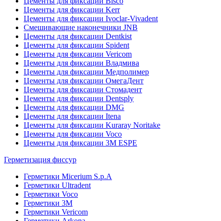
Цементы для фиксации Bisco
Цементы для фиксации Kerr
Цементы для фиксации Ivoclar-Vivadent
Смешивающие наконечники JNB
Цементы для фиксации Dentkist
Цементы для фиксации Spident
Цементы для фиксации Vericom
Цементы для фиксации Владмива
Цементы для фиксации Медполимер
Цементы для фиксации ОмегаДент
Цементы для фиксации Стомадент
Цементы для фиксации Dentsply
Цементы для фиксации DMG
Цементы для фиксации Itena
Цементы для фиксации Kuraray Noritake
Цементы для фиксации Voco
Цементы для фиксации 3M ESPE
Герметизация фиссур
Герметики Micerium S.p.A
Герметики Ultradent
Герметики Voco
Герметики 3M
Герметики Vericom
Герметики Arkona