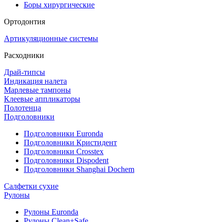
Боры хирургические
Ортодонтия
Артикуляционные системы
Расходники
Драй-типсы
Индикация налета
Марлевые тампоны
Клеевые аппликаторы
Полотенца
Подголовники
Подголовники Euronda
Подголовники Кристидент
Подголовники Crosstex
Подголовники Dispodent
Подголовники Shanghai Dochem
Салфетки сухие
Рулоны
Рулоны Euronda
Рулоны Clean+Safe