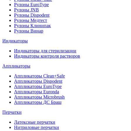
Рулоны EuroType
Рулоны JNB
Рулоны Dispodent
Рулоны Медтест
Рулоны Клинипак
Рулоны Винар
Индикаторы
Индикаторы для стерилизации
Индикаторы контроля растворов
Аппликаторы
Аппликаторы Clean+Safe
Аппликаторы Dispodent
Аппликаторы EuroType
Аппликаторы Euronda
Аппликаторы Microbrush
Аппликаторы ДС Браш
Перчатки
Латексные перчатки
Нитриловые перчатки