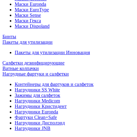
Маски Euronda
Маски EuroType
Маски Sense
Маски Гекса
Маски Dispoland
Бинты
Пакеты для утилизации
Пакеты для утилизации Инновация
Салфетки дезинфицирующие
Ватные колпачки
Нагрудные фартуки и салфетки
Контейнеры для фартуков и салфеток
Нагрудники SS White
Зажимы для салфеток
Нагрудники Medicom
Нагрудники Кристидент
Нагрудники Euronda
Фартуки Clean+Safe
Нагрудники Дисполэнд
Нагрудники JNB