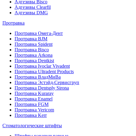
Адгезивы Bisco
Адгезивы Clearfil
Адгезивы DMG
Протравка
Протравка Омега-Дент
Протравка BJM
Протравка Spident
Протравка Bisco
Протравка Arkona
Протравка Dentkist
Протравка Ivoclar Vivadent
Протравка Ultradent Products
Протравка ВладМиВа
Протравка Эстэйд-Сервисгруп
Протравка Dentsply Sirona
Протравка Kuraray
Протравка Enamel
Протравка FGM
Протравка Vericom
Протравка Kerr
Стоматологические штифты
Штифты парапульпарные