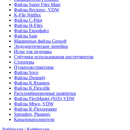
Файлы Super Files Mani
Файлы Reciproc, VDW
K-File Nitiflex
Файлы C-Pilot
Файлы H-Files
Файлы Еврофайл
Файлы Sani
Машинные файлы Geosoft
Эндодонтические линейки
Иглы для эндочака
Счётчики использования инструментов
Стопперы
Пульпоэкстракторы
Файлы Soco
Файлы Dentsply
Файлы K.Reamers
Файлы K.Flexofile
Распломбировочные развёртки
Файлы FlexMaster (NiTi) VDW
Файлы Mtwo, VDW
Файлы K-Flexoreamer
Spreaders, Pluggers
Каналонаполнители
Раббердам / Коффердам