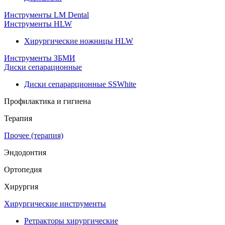
Инструменты LM Dental
Инструменты HLW
Хирургические ножницы HLW
Инструменты ЗБМИ
Диски сепарационные
Диски сепарарционные SSWhite
Профилактика и гигиена
Терапия
Прочее (терапия)
Эндодонтия
Ортопедия
Хирургия
Хирургические инструменты
Ретракторы хирургические