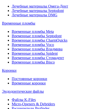
Лечебные материалы Омега-Дент
Лечебные материалы Septodont
Лечебные материалы DMG
Временные пломбы
Временные пломбы Meta
Временные пломбы Septodont
Временные пломбы CharmQuicks
Временные пломбы Voco
Временные пломбы Владмива
Временные пломбы Spident
Временные пломбы Стомадент
Временные пломбы Bisco
Коронки
Постоянные коронки
Временные коронки
Эндодонтические файлы
Файлы K-Files
Micro-Openers & Debriders
Расширители Profinder