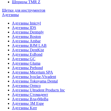
Шприцы TMR Z
Щетки для инструментов
Адгезивы
Адгезивы Imicryl
Адгезивы IDS
Адгезивы Dentsply
Адгезивы Boston
Адгезивы Ambar
Адгезивы BJM LAB
Адгезивы DentKist
Адгезивы EsBond
Адгезивы GC
Адгезивы Gluma
Адгезивы Prebond
Адгезивы Micerium SPA
Адгезивы Ivoclar-Vivadent
Адгезивы Tokuyama Dental
Адгезивы Ormco
Адгезивы Ultradent Products Inc
Адгезивы Стомадент
Адгезивы ВладМиВа
Адгезивы 3M Espe
Адгезивы Kerr