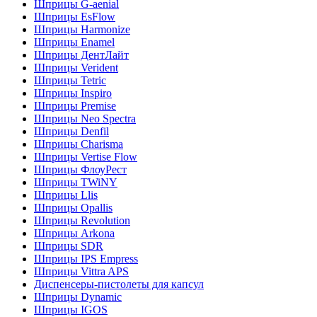
Шприцы G-aenial
Шприцы EsFlow
Шприцы Harmonize
Шприцы Enamel
Шприцы ДентЛайт
Шприцы Verident
Шприцы Tetric
Шприцы Inspiro
Шприцы Premise
Шприцы Neo Spectra
Шприцы Denfil
Шприцы Charisma
Шприцы Vertise Flow
Шприцы ФлоуРест
Шприцы TWiNY
Шприцы Llis
Шприцы Opallis
Шприцы Revolution
Шприцы Arkona
Шприцы SDR
Шприцы IPS Empress
Шприцы Vittra APS
Диспенсеры-пистолеты для капсул
Шприцы Dynamic
Шприцы IGOS