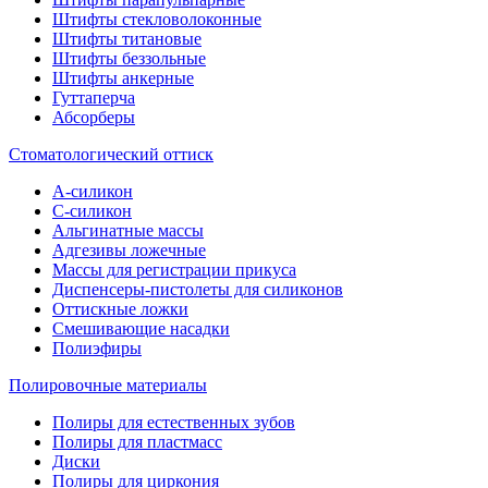
Штифты стекловолоконные
Штифты титановые
Штифты беззольные
Штифты анкерные
Гуттаперча
Абсорберы
Стоматологический оттиск
А-силикон
C-силикон
Альгинатные массы
Адгезивы ложечные
Массы для регистрации прикуса
Диспенсеры-пистолеты для силиконов
Оттискные ложки
Смешивающие насадки
Полиэфиры
Полировочные материалы
Полиры для естественных зубов
Полиры для пластмасс
Диски
Полиры для циркония