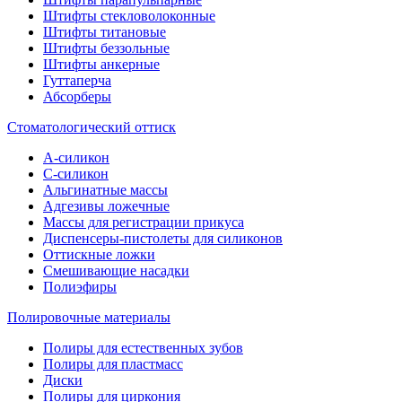
Штифты стекловолоконные
Штифты титановые
Штифты беззольные
Штифты анкерные
Гуттаперча
Абсорберы
Стоматологический оттиск
А-силикон
C-силикон
Альгинатные массы
Адгезивы ложечные
Массы для регистрации прикуса
Диспенсеры-пистолеты для силиконов
Оттискные ложки
Смешивающие насадки
Полиэфиры
Полировочные материалы
Полиры для естественных зубов
Полиры для пластмасс
Диски
Полиры для циркония