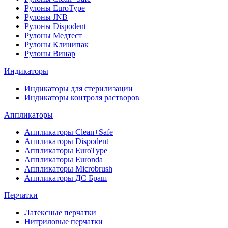
Рулоны EuroType
Рулоны JNB
Рулоны Dispodent
Рулоны Медтест
Рулоны Клинипак
Рулоны Винар
Индикаторы
Индикаторы для стерилизации
Индикаторы контроля растворов
Аппликаторы
Аппликаторы Clean+Safe
Аппликаторы Dispodent
Аппликаторы EuroType
Аппликаторы Euronda
Аппликаторы Microbrush
Аппликаторы ДС Браш
Перчатки
Латексные перчатки
Нитриловые перчатки