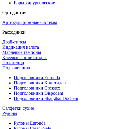
Боры хирургические
Ортодонтия
Артикуляционные системы
Расходники
Драй-типсы
Индикация налета
Марлевые тампоны
Клеевые аппликаторы
Полотенца
Подголовники
Подголовники Euronda
Подголовники Кристидент
Подголовники Crosstex
Подголовники Dispodent
Подголовники Shanghai Dochem
Салфетки сухие
Рулоны
Рулоны Euronda
Рулоны Clean+Safe