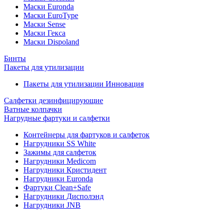
Маски Euronda
Маски EuroType
Маски Sense
Маски Гекса
Маски Dispoland
Бинты
Пакеты для утилизации
Пакеты для утилизации Инновация
Салфетки дезинфицирующие
Ватные колпачки
Нагрудные фартуки и салфетки
Контейнеры для фартуков и салфеток
Нагрудники SS White
Зажимы для салфеток
Нагрудники Medicom
Нагрудники Кристидент
Нагрудники Euronda
Фартуки Clean+Safe
Нагрудники Дисполэнд
Нагрудники JNB