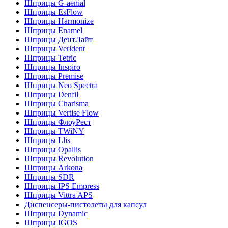
Шприцы G-aenial
Шприцы EsFlow
Шприцы Harmonize
Шприцы Enamel
Шприцы ДентЛайт
Шприцы Verident
Шприцы Tetric
Шприцы Inspiro
Шприцы Premise
Шприцы Neo Spectra
Шприцы Denfil
Шприцы Charisma
Шприцы Vertise Flow
Шприцы ФлоуРест
Шприцы TWiNY
Шприцы Llis
Шприцы Opallis
Шприцы Revolution
Шприцы Arkona
Шприцы SDR
Шприцы IPS Empress
Шприцы Vittra APS
Диспенсеры-пистолеты для капсул
Шприцы Dynamic
Шприцы IGOS