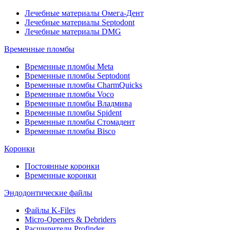
Лечебные материалы Омега-Дент
Лечебные материалы Septodont
Лечебные материалы DMG
Временные пломбы
Временные пломбы Meta
Временные пломбы Septodont
Временные пломбы CharmQuicks
Временные пломбы Voco
Временные пломбы Владмива
Временные пломбы Spident
Временные пломбы Стомадент
Временные пломбы Bisco
Коронки
Постоянные коронки
Временные коронки
Эндодонтические файлы
Файлы K-Files
Micro-Openers & Debriders
Расширители Profinder