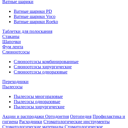
Ватные шарики
Ватные шарики PD
Ватные шарики Voco
Ватные шарики Roeko
Таблетки для полоскания
Стаканы
Шапочки
Фум лента
Слюноотсосы
Слюноотсосы комбинированные
Слюноотсосы хирургические
Слюноотсосы одноразовые
Переходники
Пылесосы
Пылесосы многоразовые
Пылесосы одноразовые
Пылесосы хирургические
Акции и распродажи
Ортодонтия
Ортопедия
Профилактика и
гигиена
Расходники
Стоматологические инструменты
Стоматологические материалы
Стоматологическое