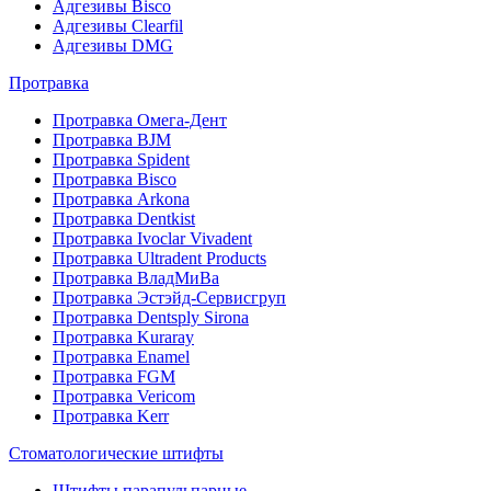
Адгезивы Bisco
Адгезивы Clearfil
Адгезивы DMG
Протравка
Протравка Омега-Дент
Протравка BJM
Протравка Spident
Протравка Bisco
Протравка Arkona
Протравка Dentkist
Протравка Ivoclar Vivadent
Протравка Ultradent Products
Протравка ВладМиВа
Протравка Эстэйд-Сервисгруп
Протравка Dentsply Sirona
Протравка Kuraray
Протравка Enamel
Протравка FGM
Протравка Vericom
Протравка Kerr
Стоматологические штифты
Штифты парапульпарные