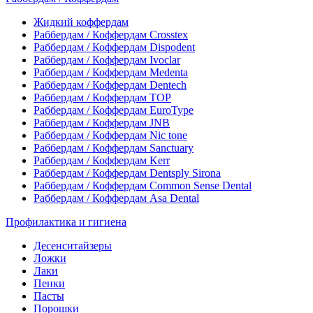
Жидкий коффердам
Раббердам / Коффердам Crosstex
Раббердам / Коффердам Dispodent
Раббердам / Коффердам Ivoclar
Раббердам / Коффердам Medenta
Раббердам / Коффердам Dentech
Раббердам / Коффердам ТОР
Раббердам / Коффердам EuroType
Раббердам / Коффердам JNB
Раббердам / Коффердам Nic tone
Раббердам / Коффердам Sanctuary
Раббердам / Коффердам Kerr
Раббердам / Коффердам Dentsply Sirona
Раббердам / Коффердам Common Sense Dental
Раббердам / Коффердам Asa Dental
Профилактика и гигиена
Десенситайзеры
Ложки
Лаки
Пенки
Пасты
Порошки