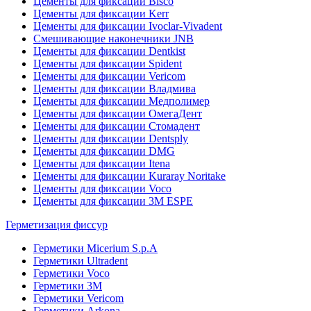
Цементы для фиксации Bisco
Цементы для фиксации Kerr
Цементы для фиксации Ivoclar-Vivadent
Смешивающие наконечники JNB
Цементы для фиксации Dentkist
Цементы для фиксации Spident
Цементы для фиксации Vericom
Цементы для фиксации Владмива
Цементы для фиксации Медполимер
Цементы для фиксации ОмегаДент
Цементы для фиксации Стомадент
Цементы для фиксации Dentsply
Цементы для фиксации DMG
Цементы для фиксации Itena
Цементы для фиксации Kuraray Noritake
Цементы для фиксации Voco
Цементы для фиксации 3M ESPE
Герметизация фиссур
Герметики Micerium S.p.A
Герметики Ultradent
Герметики Voco
Герметики 3M
Герметики Vericom
Герметики Arkona