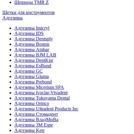
Шприцы TMR Z
Щетки для инструментов
Адгезивы
Адгезивы Imicryl
Адгезивы IDS
Адгезивы Dentsply
Адгезивы Boston
Адгезивы Ambar
Адгезивы BJM LAB
Адгезивы DentKist
Адгезивы EsBond
Адгезивы GC
Адгезивы Gluma
Адгезивы Prebond
Адгезивы Micerium SPA
Адгезивы Ivoclar-Vivadent
Адгезивы Tokuyama Dental
Адгезивы Ormco
Адгезивы Ultradent Products Inc
Адгезивы Стомадент
Адгезивы ВладМиВа
Адгезивы 3M Espe
Адгезивы Kerr