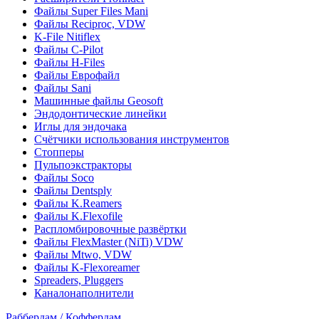
Файлы Super Files Mani
Файлы Reciproc, VDW
K-File Nitiflex
Файлы C-Pilot
Файлы H-Files
Файлы Еврофайл
Файлы Sani
Машинные файлы Geosoft
Эндодонтические линейки
Иглы для эндочака
Счётчики использования инструментов
Стопперы
Пульпоэкстракторы
Файлы Soco
Файлы Dentsply
Файлы K.Reamers
Файлы K.Flexofile
Распломбировочные развёртки
Файлы FlexMaster (NiTi) VDW
Файлы Mtwo, VDW
Файлы K-Flexoreamer
Spreaders, Pluggers
Каналонаполнители
Раббердам / Коффердам