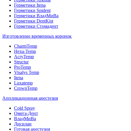
Герметики Itena
Герметики Spident
Герметики ВладМиВа
Герметики DentKist
Герметики Стомадент
Изготовление временных коронок
CharmTemp
Hexa-Temp
AcryTemp
Structur
ProTemp
Visalys Temp
Itena
Luxatemp
CrownTemp
Аппликационная анестезия
Cold Spray
Омега-Дент
ВладМиВа
Дисилан
Готовая анестезия