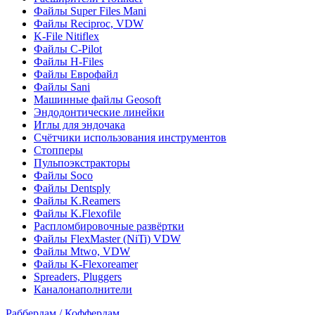
Файлы Super Files Mani
Файлы Reciproc, VDW
K-File Nitiflex
Файлы C-Pilot
Файлы H-Files
Файлы Еврофайл
Файлы Sani
Машинные файлы Geosoft
Эндодонтические линейки
Иглы для эндочака
Счётчики использования инструментов
Стопперы
Пульпоэкстракторы
Файлы Soco
Файлы Dentsply
Файлы K.Reamers
Файлы K.Flexofile
Распломбировочные развёртки
Файлы FlexMaster (NiTi) VDW
Файлы Mtwo, VDW
Файлы K-Flexoreamer
Spreaders, Pluggers
Каналонаполнители
Раббердам / Коффердам