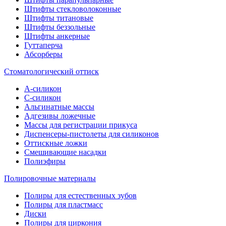
Штифты стекловолоконные
Штифты титановые
Штифты беззольные
Штифты анкерные
Гуттаперча
Абсорберы
Стоматологический оттиск
А-силикон
C-силикон
Альгинатные массы
Адгезивы ложечные
Массы для регистрации прикуса
Диспенсеры-пистолеты для силиконов
Оттискные ложки
Смешивающие насадки
Полиэфиры
Полировочные материалы
Полиры для естественных зубов
Полиры для пластмасс
Диски
Полиры для циркония