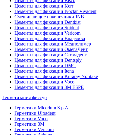
Цементы для фиксации Bisco
Цементы для фиксации Kerr
Цементы для фиксации Ivoclar-Vivadent
Смешивающие наконечники JNB
Цементы для фиксации Dentkist
Цементы для фиксации Spident
Цементы для фиксации Vericom
Цементы для фиксации Владмива
Цементы для фиксации Медполимер
Цементы для фиксации ОмегаДент
Цементы для фиксации Стомадент
Цементы для фиксации Dentsply
Цементы для фиксации DMG
Цементы для фиксации Itena
Цементы для фиксации Kuraray Noritake
Цементы для фиксации Voco
Цементы для фиксации 3M ESPE
Герметизация фиссур
Герметики Micerium S.p.A
Герметики Ultradent
Герметики Voco
Герметики 3M
Герметики Vericom
Герметики Arkona