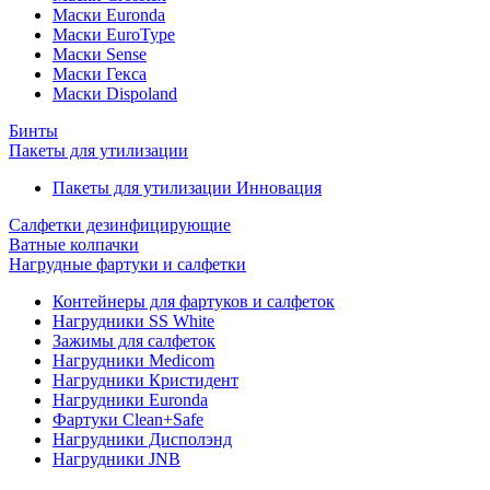
Маски Euronda
Маски EuroType
Маски Sense
Маски Гекса
Маски Dispoland
Бинты
Пакеты для утилизации
Пакеты для утилизации Инновация
Салфетки дезинфицирующие
Ватные колпачки
Нагрудные фартуки и салфетки
Контейнеры для фартуков и салфеток
Нагрудники SS White
Зажимы для салфеток
Нагрудники Medicom
Нагрудники Кристидент
Нагрудники Euronda
Фартуки Clean+Safe
Нагрудники Дисполэнд
Нагрудники JNB