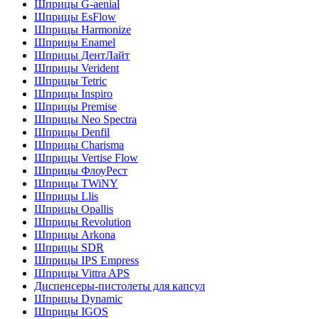
Шприцы G-aenial
Шприцы EsFlow
Шприцы Harmonize
Шприцы Enamel
Шприцы ДентЛайт
Шприцы Verident
Шприцы Tetric
Шприцы Inspiro
Шприцы Premise
Шприцы Neo Spectra
Шприцы Denfil
Шприцы Charisma
Шприцы Vertise Flow
Шприцы ФлоуРест
Шприцы TWiNY
Шприцы Llis
Шприцы Opallis
Шприцы Revolution
Шприцы Arkona
Шприцы SDR
Шприцы IPS Empress
Шприцы Vittra APS
Диспенсеры-пистолеты для капсул
Шприцы Dynamic
Шприцы IGOS