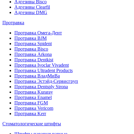
Адгезивы Bisco
Адгезивы Clearfil
Адгезивы DMG
Протравка
Протравка Омега-Дент
Протравка BJM
Протравка Spident
Протравка Bisco
Протравка Arkona
Протравка Dentkist
Протравка Ivoclar Vivadent
Протравка Ultradent Products
Протравка ВладМиВа
Протравка Эстэйд-Сервисгруп
Протравка Dentsply Sirona
Протравка Kuraray
Протравка Enamel
Протравка FGM
Протравка Vericom
Протравка Kerr
Стоматологические штифты
Штифты парапульпарные