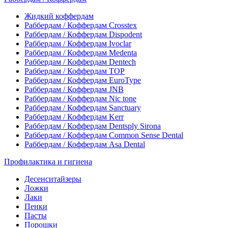
Жидкий коффердам
Раббердам / Коффердам Crosstex
Раббердам / Коффердам Dispodent
Раббердам / Коффердам Ivoclar
Раббердам / Коффердам Medenta
Раббердам / Коффердам Dentech
Раббердам / Коффердам ТОР
Раббердам / Коффердам EuroType
Раббердам / Коффердам JNB
Раббердам / Коффердам Nic tone
Раббердам / Коффердам Sanctuary
Раббердам / Коффердам Kerr
Раббердам / Коффердам Dentsply Sirona
Раббердам / Коффердам Common Sense Dental
Раббердам / Коффердам Asa Dental
Профилактика и гигиена
Десенситайзеры
Ложки
Лаки
Пенки
Пасты
Порошки