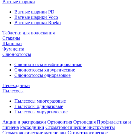
Ватные шарики
Ватные шарики PD
Ватные шарики Voco
Ватные шарики Roeko
Таблетки для полоскания
Стаканы
Шапочки
Фум лента
Слюноотсосы
Слюноотсосы комбинированные
Слюноотсосы хирургические
Слюноотсосы одноразовые
Переходники
Пылесосы
Пылесосы многоразовые
Пылесосы одноразовые
Пылесосы хирургические
Акции и распродажи
Ортодонтия
Ортопедия
Профилактика и
гигиена
Расходники
Стоматологические инструменты
Стоматологические материалы
Стоматологическое