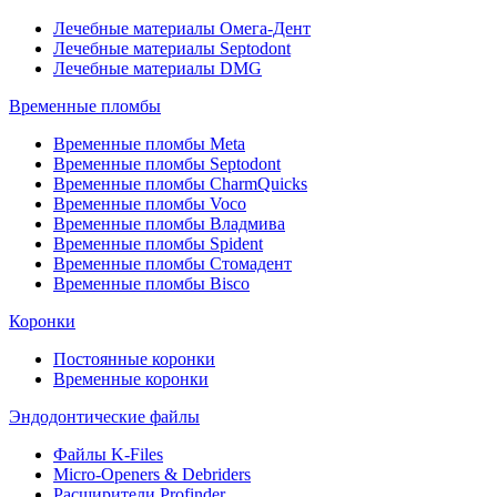
Лечебные материалы Омега-Дент
Лечебные материалы Septodont
Лечебные материалы DMG
Временные пломбы
Временные пломбы Meta
Временные пломбы Septodont
Временные пломбы CharmQuicks
Временные пломбы Voco
Временные пломбы Владмива
Временные пломбы Spident
Временные пломбы Стомадент
Временные пломбы Bisco
Коронки
Постоянные коронки
Временные коронки
Эндодонтические файлы
Файлы K-Files
Micro-Openers & Debriders
Расширители Profinder