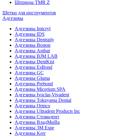
Шприцы TMR Z
Щетки для инструментов
Адгезивы
Адгезивы Imicryl
Адгезивы IDS
Адгезивы Dentsply
Адгезивы Boston
Адгезивы Ambar
Адгезивы BJM LAB
Адгезивы DentKist
Адгезивы EsBond
Адгезивы GC
Адгезивы Gluma
Адгезивы Prebond
Адгезивы Micerium SPA
Адгезивы Ivoclar-Vivadent
Адгезивы Tokuyama Dental
Адгезивы Ormco
Адгезивы Ultradent Products Inc
Адгезивы Стомадент
Адгезивы ВладМиВа
Адгезивы 3M Espe
Адгезивы Kerr