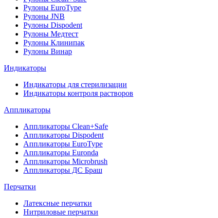
Рулоны EuroType
Рулоны JNB
Рулоны Dispodent
Рулоны Медтест
Рулоны Клинипак
Рулоны Винар
Индикаторы
Индикаторы для стерилизации
Индикаторы контроля растворов
Аппликаторы
Аппликаторы Clean+Safe
Аппликаторы Dispodent
Аппликаторы EuroType
Аппликаторы Euronda
Аппликаторы Microbrush
Аппликаторы ДС Браш
Перчатки
Латексные перчатки
Нитриловые перчатки