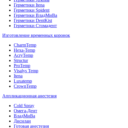
Герметики Itena
Герметики Spident
Герметики ВладМиВа
Герметики DentKist
Герметики Стомадент
Изготовление временных коронок
CharmTemp
Hexa-Temp
AcryTemp
Structur
ProTemp
Visalys Temp
Itena
Luxatemp
CrownTemp
Аппликационная анестезия
Cold Spray
Омега-Дент
ВладМиВа
Дисилан
Готовая анестезия