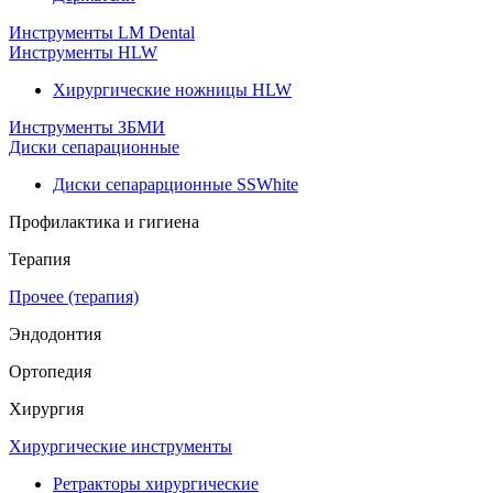
Инструменты LM Dental
Инструменты HLW
Хирургические ножницы HLW
Инструменты ЗБМИ
Диски сепарационные
Диски сепарарционные SSWhite
Профилактика и гигиена
Терапия
Прочее (терапия)
Эндодонтия
Ортопедия
Хирургия
Хирургические инструменты
Ретракторы хирургические