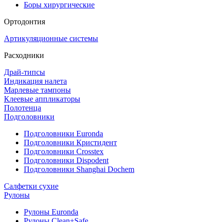
Боры хирургические
Ортодонтия
Артикуляционные системы
Расходники
Драй-типсы
Индикация налета
Марлевые тампоны
Клеевые аппликаторы
Полотенца
Подголовники
Подголовники Euronda
Подголовники Кристидент
Подголовники Crosstex
Подголовники Dispodent
Подголовники Shanghai Dochem
Салфетки сухие
Рулоны
Рулоны Euronda
Рулоны Clean+Safe