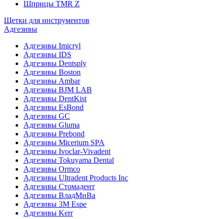
Шприцы TMR Z
Щетки для инструментов
Адгезивы
Адгезивы Imicryl
Адгезивы IDS
Адгезивы Dentsply
Адгезивы Boston
Адгезивы Ambar
Адгезивы BJM LAB
Адгезивы DentKist
Адгезивы EsBond
Адгезивы GC
Адгезивы Gluma
Адгезивы Prebond
Адгезивы Micerium SPA
Адгезивы Ivoclar-Vivadent
Адгезивы Tokuyama Dental
Адгезивы Ormco
Адгезивы Ultradent Products Inc
Адгезивы Стомадент
Адгезивы ВладМиВа
Адгезивы 3M Espe
Адгезивы Kerr