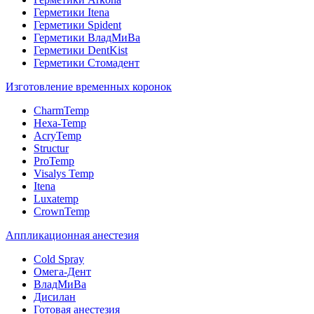
Герметики Itena
Герметики Spident
Герметики ВладМиВа
Герметики DentKist
Герметики Стомадент
Изготовление временных коронок
CharmTemp
Hexa-Temp
AcryTemp
Structur
ProTemp
Visalys Temp
Itena
Luxatemp
CrownTemp
Аппликационная анестезия
Cold Spray
Омега-Дент
ВладМиВа
Дисилан
Готовая анестезия