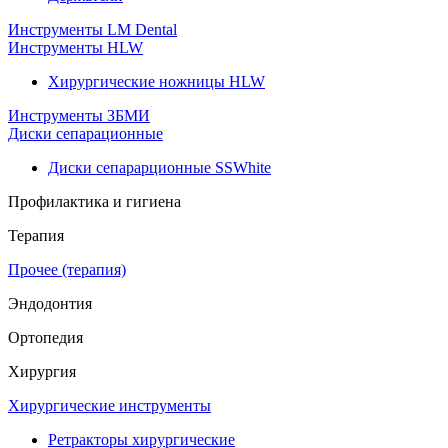
Инструменты LM Dental
Инструменты HLW
Хирургические ножницы HLW
Инструменты ЗБМИ
Диски сепарационные
Диски сепарарционные SSWhite
Профилактика и гигиена
Терапия
Прочее (терапия)
Эндодонтия
Ортопедия
Хирургия
Хирургические инструменты
Ретракторы хирургические