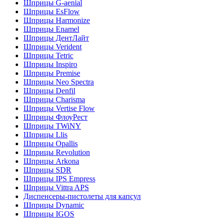
Шприцы G-aenial
Шприцы EsFlow
Шприцы Harmonize
Шприцы Enamel
Шприцы ДентЛайт
Шприцы Verident
Шприцы Tetric
Шприцы Inspiro
Шприцы Premise
Шприцы Neo Spectra
Шприцы Denfil
Шприцы Charisma
Шприцы Vertise Flow
Шприцы ФлоуРест
Шприцы TWiNY
Шприцы Llis
Шприцы Opallis
Шприцы Revolution
Шприцы Arkona
Шприцы SDR
Шприцы IPS Empress
Шприцы Vittra APS
Диспенсеры-пистолеты для капсул
Шприцы Dynamic
Шприцы IGOS