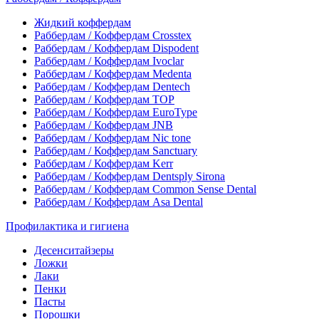
Жидкий коффердам
Раббердам / Коффердам Crosstex
Раббердам / Коффердам Dispodent
Раббердам / Коффердам Ivoclar
Раббердам / Коффердам Medenta
Раббердам / Коффердам Dentech
Раббердам / Коффердам ТОР
Раббердам / Коффердам EuroType
Раббердам / Коффердам JNB
Раббердам / Коффердам Nic tone
Раббердам / Коффердам Sanctuary
Раббердам / Коффердам Kerr
Раббердам / Коффердам Dentsply Sirona
Раббердам / Коффердам Common Sense Dental
Раббердам / Коффердам Asa Dental
Профилактика и гигиена
Десенситайзеры
Ложки
Лаки
Пенки
Пасты
Порошки