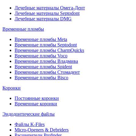
Лечебные материалы Омега-Дент
Лечебные материалы Septodont
Лечебные материалы DMG
Временные пломбы
Временные пломбы Meta
Временные пломбы Septodont
Временные пломбы CharmQuicks
Временные пломбы Voco
Временные пломбы Владмива
Временные пломбы Spident
Временные пломбы Стомадент
Временные пломбы Bisco
Коронки
Постоянные коронки
Временные коронки
Эндодонтические файлы
Файлы K-Files
Micro-Openers & Debriders
Расширители Profinder