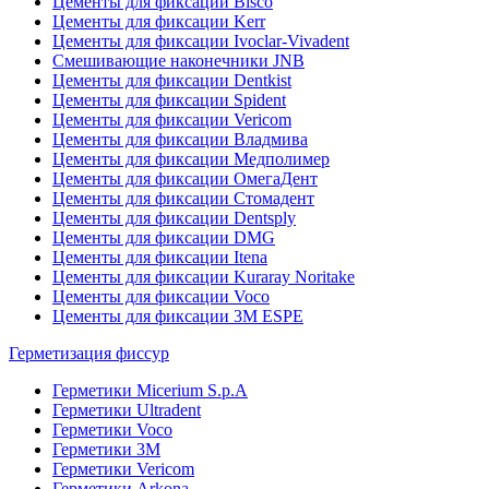
Цементы для фиксации Bisco
Цементы для фиксации Kerr
Цементы для фиксации Ivoclar-Vivadent
Смешивающие наконечники JNB
Цементы для фиксации Dentkist
Цементы для фиксации Spident
Цементы для фиксации Vericom
Цементы для фиксации Владмива
Цементы для фиксации Медполимер
Цементы для фиксации ОмегаДент
Цементы для фиксации Стомадент
Цементы для фиксации Dentsply
Цементы для фиксации DMG
Цементы для фиксации Itena
Цементы для фиксации Kuraray Noritake
Цементы для фиксации Voco
Цементы для фиксации 3M ESPE
Герметизация фиссур
Герметики Micerium S.p.A
Герметики Ultradent
Герметики Voco
Герметики 3M
Герметики Vericom
Герметики Arkona