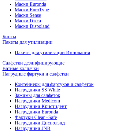
Маски Euronda
Маски EuroType
Маски Sense
Маски Гекса
Маски Dispoland
Бинты
Пакеты для утилизации
Пакеты для утилизации Инновация
Салфетки дезинфицирующие
Ватные колпачки
Нагрудные фартуки и салфетки
Контейнеры для фартуков и салфеток
Нагрудники SS White
Зажимы для салфеток
Нагрудники Medicom
Нагрудники Кристидент
Нагрудники Euronda
Фартуки Clean+Safe
Нагрудники Дисполэнд
Нагрудники JNB