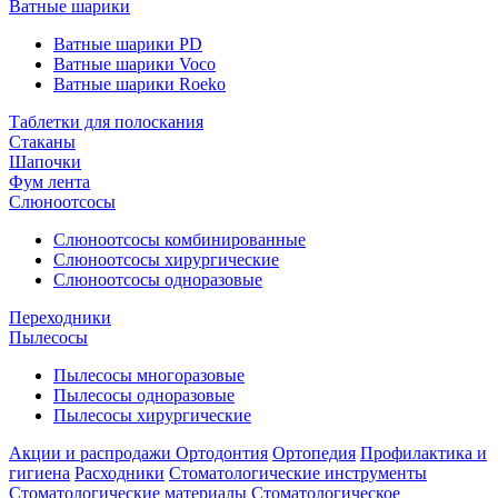
Ватные шарики
Ватные шарики PD
Ватные шарики Voco
Ватные шарики Roeko
Таблетки для полоскания
Стаканы
Шапочки
Фум лента
Слюноотсосы
Слюноотсосы комбинированные
Слюноотсосы хирургические
Слюноотсосы одноразовые
Переходники
Пылесосы
Пылесосы многоразовые
Пылесосы одноразовые
Пылесосы хирургические
Акции и распродажи
Ортодонтия
Ортопедия
Профилактика и
гигиена
Расходники
Стоматологические инструменты
Стоматологические материалы
Стоматологическое