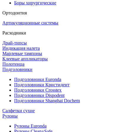
Боры хирургические
Ортодонтия
Артикуляционные системы
Расходники
Драй-типсы
Индикация налета
Марлевые тампоны
Клеевые аппликаторы
Полотенца
Подголовники
Подголовники Euronda
Подголовники Кристидент
Подголовники Crosstex
Подголовники Dispodent
Подголовники Shanghai Dochem
Салфетки сухие
Рулоны
Рулоны Euronda
Рулоны Clean+Safe