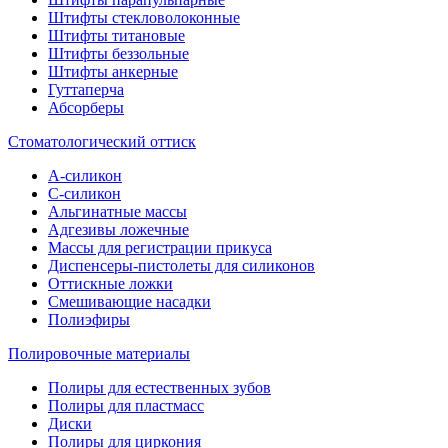
Штифты стекловолоконные
Штифты титановые
Штифты беззольные
Штифты анкерные
Гуттаперча
Абсорберы
Стоматологический оттиск
А-силикон
C-силикон
Альгинатные массы
Адгезивы ложечные
Массы для регистрации прикуса
Диспенсеры-пистолеты для силиконов
Оттискные ложки
Смешивающие насадки
Полиэфиры
Полировочные материалы
Полиры для естественных зубов
Полиры для пластмасс
Диски
Полиры для циркония