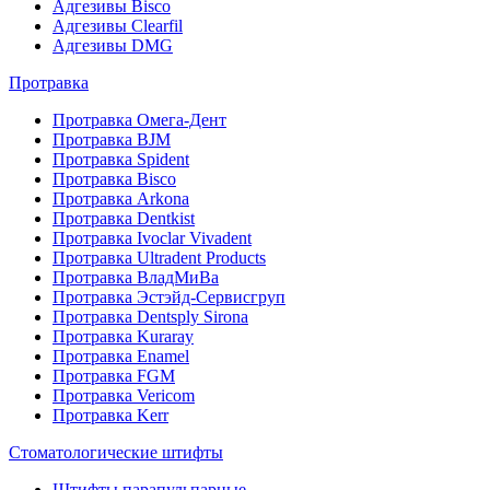
Адгезивы Bisco
Адгезивы Clearfil
Адгезивы DMG
Протравка
Протравка Омега-Дент
Протравка BJM
Протравка Spident
Протравка Bisco
Протравка Arkona
Протравка Dentkist
Протравка Ivoclar Vivadent
Протравка Ultradent Products
Протравка ВладМиВа
Протравка Эстэйд-Сервисгруп
Протравка Dentsply Sirona
Протравка Kuraray
Протравка Enamel
Протравка FGM
Протравка Vericom
Протравка Kerr
Стоматологические штифты
Штифты парапульпарные