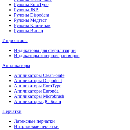
Рулоны EuroType
Рулоны JNB
Рулоны Dispodent
Рулоны Медтест
Рулоны Клинипак
Рулоны Винар
Индикаторы
Индикаторы для стерилизации
Индикаторы контроля растворов
Аппликаторы
Аппликаторы Clean+Safe
Аппликаторы Dispodent
Аппликаторы EuroType
Аппликаторы Euronda
Аппликаторы Microbrush
Аппликаторы ДС Браш
Перчатки
Латексные перчатки
Нитриловые перчатки