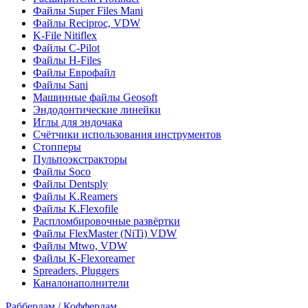
Файлы Super Files Mani
Файлы Reciproc, VDW
K-File Nitiflex
Файлы C-Pilot
Файлы H-Files
Файлы Еврофайл
Файлы Sani
Машинные файлы Geosoft
Эндодонтические линейки
Иглы для эндочака
Счётчики использования инструментов
Стопперы
Пульпоэкстракторы
Файлы Soco
Файлы Dentsply
Файлы K.Reamers
Файлы K.Flexofile
Распломбировочные развёртки
Файлы FlexMaster (NiTi) VDW
Файлы Mtwo, VDW
Файлы K-Flexoreamer
Spreaders, Pluggers
Каналонаполнители
Раббердам / Коффердам