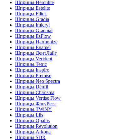
Шприцы Herculite
Шприцы Estelite
Шприцы Filtek
Шприцы Gradia
Шприцы Imicryl
Шприцы G-aenial
Шприцы EsFlow
Шприцы Harmonize
Шприцы Enamel
Шприцы ДентЛайт
Шприцы Verident
Шприцы Tetric
Шприцы Inspiro
Шприцы Premise
Шприцы Neo Spectra
Шприцы Denfil
Шприцы Charisma
Шприцы Vertise Flow
Шприцы ФлоуРест
Шприцы TWiNY
Шприцы Llis
Шприцы Opallis
Шприцы Revolution
Шприцы Arkona
Шприцы SDR