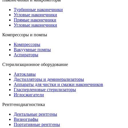
Турбинные наконечники
Угловые наконечники
Прямые наконечники
Угловые наконечники
Компрессоры и помпы
Компрессоры
Вакуумные помпы
Аспираторы
Стерилизационное оборудование
Автоклавы
Дистилляторы и деминерализаторы
Аппараты для чистки и смазки наконечников
Гласперленовые стерилизаторы
Иглосжигатели
Рентгенодиагностика
Дентальные рентгены
Визиографы
Портативные рентгены