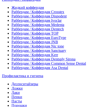
Жидкий коффердам
Раббердам / Коффердам Crosstex
Раббердам / Коффердам Dispodent
Раббердам / Коффердам Ivoclar
Раббердам / Коффердам Medenta
Раббердам / Коффердам Dentech
Раббердам / Коффердам ТОР
Раббердам / Коффердам EuroType
Раббердам / Коффердам JNB
Раббердам / Коффердам Nic tone
Раббердам / Коффердам Sanctuary
Раббердам / Коффердам Kerr
Раббердам / Коффердам Dentsply Sirona
Раббердам / Коффердам Common Sense Dental
Раббердам / Коффердам Asa Dental
Профилактика и гигиена
Десенситайзеры
Ложки
Лаки
Пенки
Пасты
Порошки