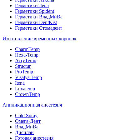
Герметики Itena
Герметики Spident
Герметики ВладМиВа
Герметики DentKist
Герметики Стомадент
Изготовление временных коронок
CharmTemp
Hexa-Temp
AcryTemp
Structur
ProTemp
Visalys Temp
Itena
Luxatemp
CrownTemp
Аппликационная анестезия
Cold Spray
Омега-Дент
ВладМиВа
Дисилан
Готовая анестезия