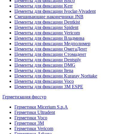
Цементы для фиксации Bisco
Цементы для фиксации Kerr
Цементы для фиксации Ivoclar-Vivadent
Смешивающие наконечники JNB
Цементы для фиксации Dentkist
Цементы для фиксации Spident
Цементы для фиксации Vericom
Цементы для фиксации Владмива
Цементы для фиксации Медполимер
Цементы для фиксации ОмегаДент
Цементы для фиксации Стомадент
Цементы для фиксации Dentsply
Цементы для фиксации DMG
Цементы для фиксации Itena
Цементы для фиксации Kuraray Noritake
Цементы для фиксации Voco
Цементы для фиксации 3M ESPE
Герметизация фиссур
Герметики Micerium S.p.A
Герметики Ultradent
Герметики Voco
Герметики 3M
Герметики Vericom
Герметики Arkona