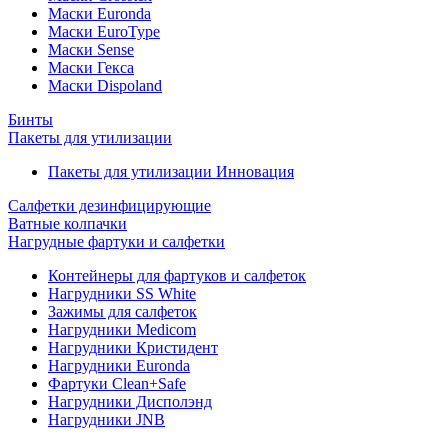
Маски Euronda
Маски EuroType
Маски Sense
Маски Гекса
Маски Dispoland
Бинты
Пакеты для утилизации
Пакеты для утилизации Инновация
Салфетки дезинфицирующие
Ватные колпачки
Нагрудные фартуки и салфетки
Контейнеры для фартуков и салфеток
Нагрудники SS White
Зажимы для салфеток
Нагрудники Medicom
Нагрудники Кристидент
Нагрудники Euronda
Фартуки Clean+Safe
Нагрудники Дисполэнд
Нагрудники JNB