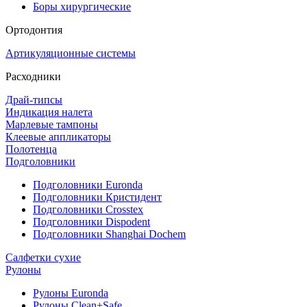
Боры хирургические
Ортодонтия
Артикуляционные системы
Расходники
Драй-типсы
Индикация налета
Марлевые тампоны
Клеевые аппликаторы
Полотенца
Подголовники
Подголовники Euronda
Подголовники Кристидент
Подголовники Crosstex
Подголовники Dispodent
Подголовники Shanghai Dochem
Салфетки сухие
Рулоны
Рулоны Euronda
Рулоны Clean+Safe