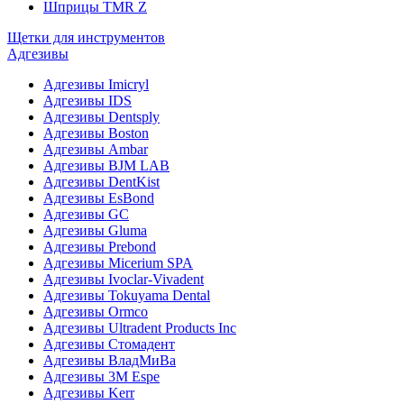
Шприцы TMR Z
Щетки для инструментов
Адгезивы
Адгезивы Imicryl
Адгезивы IDS
Адгезивы Dentsply
Адгезивы Boston
Адгезивы Ambar
Адгезивы BJM LAB
Адгезивы DentKist
Адгезивы EsBond
Адгезивы GC
Адгезивы Gluma
Адгезивы Prebond
Адгезивы Micerium SPA
Адгезивы Ivoclar-Vivadent
Адгезивы Tokuyama Dental
Адгезивы Ormco
Адгезивы Ultradent Products Inc
Адгезивы Стомадент
Адгезивы ВладМиВа
Адгезивы 3M Espe
Адгезивы Kerr