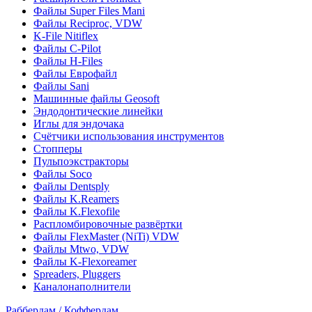
Файлы Super Files Mani
Файлы Reciproc, VDW
K-File Nitiflex
Файлы C-Pilot
Файлы H-Files
Файлы Еврофайл
Файлы Sani
Машинные файлы Geosoft
Эндодонтические линейки
Иглы для эндочака
Счётчики использования инструментов
Стопперы
Пульпоэкстракторы
Файлы Soco
Файлы Dentsply
Файлы K.Reamers
Файлы K.Flexofile
Распломбировочные развёртки
Файлы FlexMaster (NiTi) VDW
Файлы Mtwo, VDW
Файлы K-Flexoreamer
Spreaders, Pluggers
Каналонаполнители
Раббердам / Коффердам