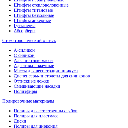
Штифты стекловолоконные
Штифты титановые
Штифты беззольные
Штифты анкерные
Гуттаперча
Абсорберы
Стоматологический оттиск
А-силикон
C-силикон
Альгинатные массы
Адгезивы ложечные
Массы для регистрации прикуса
Диспенсеры-пистолеты для силиконов
Оттискные ложки
Смешивающие насадки
Полиэфиры
Полировочные материалы
Полиры для естественных зубов
Полиры для пластмасс
Диски
Полиры для циркония