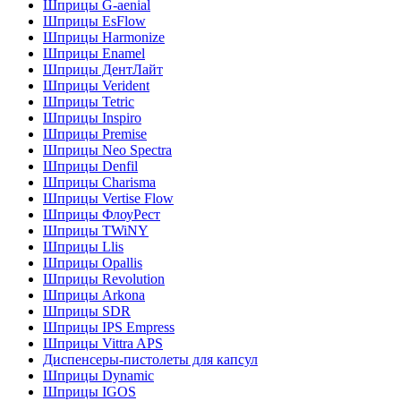
Шприцы G-aenial
Шприцы EsFlow
Шприцы Harmonize
Шприцы Enamel
Шприцы ДентЛайт
Шприцы Verident
Шприцы Tetric
Шприцы Inspiro
Шприцы Premise
Шприцы Neo Spectra
Шприцы Denfil
Шприцы Charisma
Шприцы Vertise Flow
Шприцы ФлоуРест
Шприцы TWiNY
Шприцы Llis
Шприцы Opallis
Шприцы Revolution
Шприцы Arkona
Шприцы SDR
Шприцы IPS Empress
Шприцы Vittra APS
Диспенсеры-пистолеты для капсул
Шприцы Dynamic
Шприцы IGOS