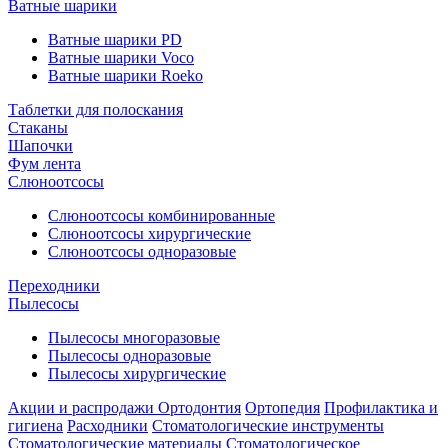
Ватные шарики
Ватные шарики PD
Ватные шарики Voco
Ватные шарики Roeko
Таблетки для полоскания
Стаканы
Шапочки
Фум лента
Слюноотсосы
Слюноотсосы комбинированные
Слюноотсосы хирургические
Слюноотсосы одноразовые
Переходники
Пылесосы
Пылесосы многоразовые
Пылесосы одноразовые
Пылесосы хирургические
Акции и распродажи
Ортодонтия
Ортопедия
Профилактика и
гигиена
Расходники
Стоматологические инструменты
Стоматологические материалы
Стоматологическое