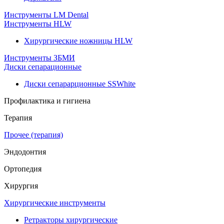
Инструменты LM Dental
Инструменты HLW
Хирургические ножницы HLW
Инструменты ЗБМИ
Диски сепарационные
Диски сепарарционные SSWhite
Профилактика и гигиена
Терапия
Прочее (терапия)
Эндодонтия
Ортопедия
Хирургия
Хирургические инструменты
Ретракторы хирургические