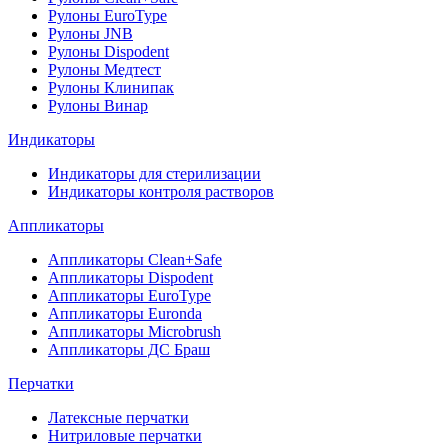
Рулоны EuroType
Рулоны JNB
Рулоны Dispodent
Рулоны Медтест
Рулоны Клинипак
Рулоны Винар
Индикаторы
Индикаторы для стерилизации
Индикаторы контроля растворов
Аппликаторы
Аппликаторы Clean+Safe
Аппликаторы Dispodent
Аппликаторы EuroType
Аппликаторы Euronda
Аппликаторы Microbrush
Аппликаторы ДС Браш
Перчатки
Латексные перчатки
Нитриловые перчатки