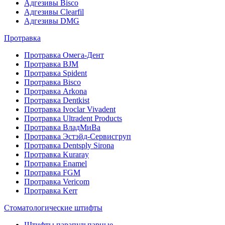
Адгезивы Bisco
Адгезивы Clearfil
Адгезивы DMG
Протравка
Протравка Омега-Дент
Протравка BJM
Протравка Spident
Протравка Bisco
Протравка Arkona
Протравка Dentkist
Протравка Ivoclar Vivadent
Протравка Ultradent Products
Протравка ВладМиВа
Протравка Эстэйд-Сервисгруп
Протравка Dentsply Sirona
Протравка Kuraray
Протравка Enamel
Протравка FGM
Протравка Vericom
Протравка Kerr
Стоматологические штифты
Штифты парапульпарные