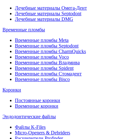
Лечебные материалы Омега-Дент
Лечебные материалы Septodont
Лечебные материалы DMG
Временные пломбы
Временные пломбы Meta
Временные пломбы Septodont
Временные пломбы CharmQuicks
Временные пломбы Voco
Временные пломбы Владмива
Временные пломбы Spident
Временные пломбы Стомадент
Временные пломбы Bisco
Коронки
Постоянные коронки
Временные коронки
Эндодонтические файлы
Файлы K-Files
Micro-Openers & Debriders
Расширители Profinder